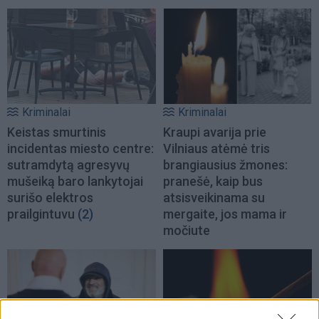
Kriminalai
Kriminalai
Keistas smurtinis
Kraupi avarija prie
incidentas miesto centre:
Vilniaus atėmė tris
sutramdytą agresyvų
brangiausius žmones:
mušeiką baro lankytojai
pranešė, kaip bus
surišo elektros
atsisveikinama su
prailgintuvu
(2)
mergaite, jos mama ir
močiute