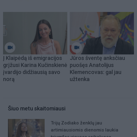
Į Klaipėdą iš emigracijos
Jūros šventę anksčiau
grįžusi Karina Kučinskienė
puošęs Anatolijus
įvardijo didžiausią savo
Klemencovas: gal jau
norą
užtenka
Šiuo metu skaitomiausi
Trijų Zodiako ženklų jau
artimiausiomis dienomis laukia
triumfas visuose reikaluose