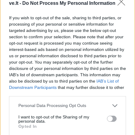
ve.lt -
Do Not Process My Personal Information
Kriminalai
Kriminalai
If you wish to opt-out of the sale, sharing to third parties, or
Terorizmu kaltinamas
Padegėjas į kiemą tyliai
processing of your personal or sensitive information for
Eldaras Salmanovas
įsliūkino naktį: tamsą
targeted advertising by us, please use the below opt-out
teisme pareiškė esąs
nušvietė pastatą apėmusi
section to confirm your selection. Please note that after your
opt-out request is processed you may continue seeing
pacisfistas ir mylintis
liepsna
(1)
interest-based ads based on personal information utilized by
taiką
us or personal information disclosed to third parties prior to
your opt-out. You may separately opt-out of the further
disclosure of your personal information by third parties on the
IAB’s list of downstream participants. This information may
also be disclosed by us to third parties on the
IAB’s List of
Downstream Participants
that may further disclose it to other
third parties.
Kriminalai
Kriminalai
Personal Data Processing Opt Outs
Muitininko Dulaičio
Pamiršo, kad namai jau
I want to opt-out of the Sharing of my
pasekėjas nušovė gandrą
priklauso kitiems:
personal data.
(3)
nostalgija daiktams
Opted In
privertė griebtis smurto