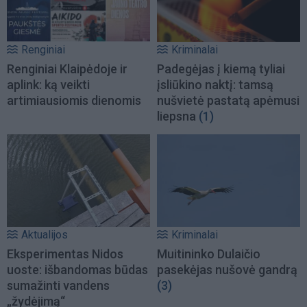
Renginiai
Kriminalai
Renginiai Klaipėdoje ir
Padegėjas į kiemą tyliai
aplink: ką veikti
įsliūkino naktį: tamsą
artimiausiomis dienomis
nušvietė pastatą apėmusi
liepsna
(1)
Aktualijos
Kriminalai
Eksperimentas Nidos
Muitininko Dulaičio
uoste: išbandomas būdas
pasekėjas nušovė gandrą
sumažinti vandens
(3)
„žydėjimą“