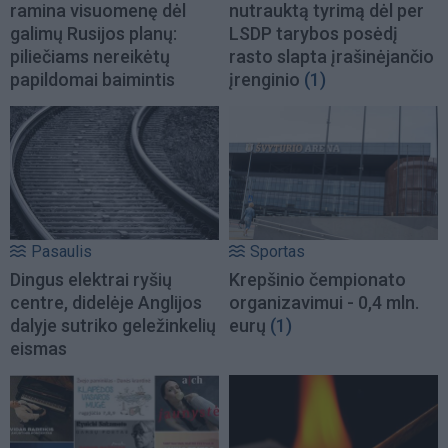
ramina visuomenę dėl
nutrauktą tyrimą dėl per
galimų Rusijos planų:
LSDP tarybos posėdį
piliečiams nereikėtų
rasto slapta įrašinėjančio
papildomai baimintis
įrenginio
(1)
Pasaulis
Sportas
Dingus elektrai ryšių
Krepšinio čempionato
centre, didelėje Anglijos
organizavimui - 0,4 mln.
dalyje sutriko geležinkelių
eurų
(1)
eismas