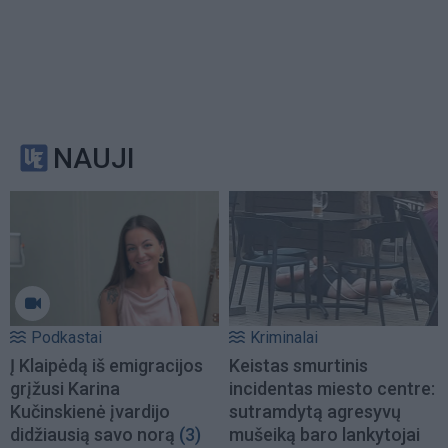
NAUJI
Podkastai
Kriminalai
Į Klaipėdą iš emigracijos
Keistas smurtinis
grįžusi Karina
incidentas miesto centre:
Kučinskienė įvardijo
sutramdytą agresyvų
didžiausią savo norą
(3)
mušeiką baro lankytojai