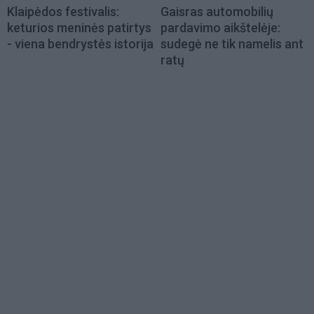
Klaipėdos festivalis:
Gaisras automobilių
keturios meninės patirtys
pardavimo aikštelėje:
- viena bendrystės istorija
sudegė ne tik namelis ant
ratų
Load
More