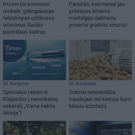
Proveržis kosmoso
Pamiršo, kad namai jau
moksle: galingiausias
priklauso kitiems:
teleskopas užfiksavo
nostalgija daiktams
istorinius Saulės
privertė griebtis smurto
paviršiaus kadrus
Renginiai
Kriminalai
Specialus reisas iš
Sukčiai nesnaudžia:
Klaipėdos į nemokamą
naudojasi dėl kietojo kuro
vakarėlį „Viena naktis
kilusiu ažiotažu
Nidoje“!