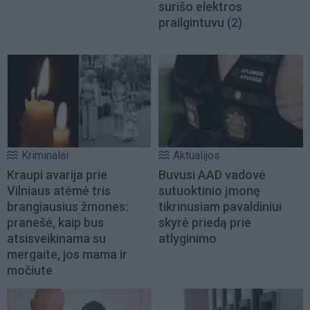
surišo elektros
prailgintuvu
(2)
Kriminalai
Aktualijos
Kraupi avarija prie
Buvusi AAD vadovė
Vilniaus atėmė tris
sutuoktinio įmonę
brangiausius žmones:
tikrinusiam pavaldiniui
pranešė, kaip bus
skyrė priedą prie
atsisveikinama su
atlyginimo
mergaite, jos mama ir
močiute