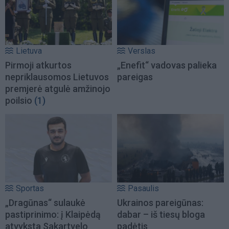
Lietuva
Verslas
Pirmoji atkurtos
„Enefit“ vadovas palieka
nepriklausomos Lietuvos
pareigas
premjerė atgulė amžinojo
poilsio
(1)
Sportas
Pasaulis
„Dragūnas“ sulaukė
Ukrainos pareigūnas:
pastiprinimo: į Klaipėdą
dabar – iš tiesų bloga
atvyksta Sakartvelo
padėtis