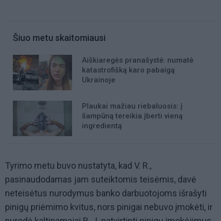
Šiuo metu skaitomiausi
Aiškiaregės pranašystė: numatė
katastrofišką karo pabaigą
Ukrainoje
Plaukai mažiau riebaluosis: į
šampūną tereikia įberti vieną
ingredientą
Tyrimo metu buvo nustatyta, kad V. R.,
pasinaudodamas jam suteiktomis teisėmis, davė
neteisėtus nurodymus banko darbuotojoms išrašyti
pinigų priėmimo kvitus, nors pinigai nebuvo įmokėti, ir
nurodė kaltinamajai R. J. patvirtinti pinigų įmokėjimus.