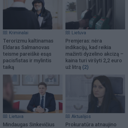
Kriminalai
Lietuva
Terorizmu kaltinamas
Premjeras: nėra
Eldaras Salmanovas
indikacijų, kad reikia
teisme pareiškė esąs
mažinti dyzelino akcizą –
pacisfistas ir mylintis
kaina turi viršyti 2,2 euro
taiką
už litrą
(2)
Lietuva
Aktualijos
Mindaugas Sinkevičius
Prokuratūra atnaujino