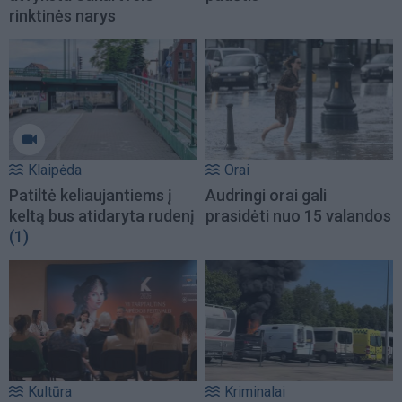
rinktinės narys
Klaipėda
Orai
Patiltė keliaujantiems į
Audringi orai gali
keltą bus atidaryta rudenį
prasidėti nuo 15 valandos
(1)
Kultūra
Kriminalai