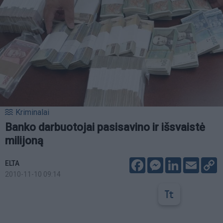
Kriminalai
Banko darbuotojai pasisavino ir išsvaistė
milijoną
Facebook
Messenger
LinkedIn
Email
C
ELTA
L
2010-11-10 09:14