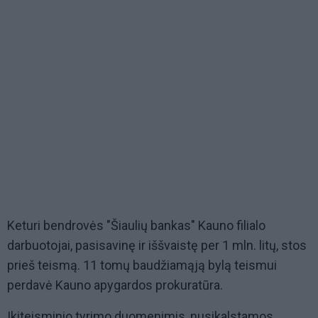
Keturi bendrovės "Šiaulių bankas" Kauno filialo
darbuotojai, pasisavinę ir iššvaistę per 1 mln. litų, stos
prieš teismą. 11 tomų baudžiamąją bylą teismui
perdavė Kauno apygardos prokuratūra.
Ikiteisminio tyrimo duomenimis, nusikalstamos