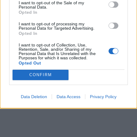
I want to opt-out of the Sale of my
Personal Data.
Opted In
I want to opt-out of processing my
Personal Data for Targeted Advertising.
Opted In
I want to opt-out of Collection, Use,
Kriminalai
Kriminalai
Retention, Sale, and/or Sharing of my
Personal Data that Is Unrelated with the
Sukčiai nesnaudžia:
Gaisras automobilių
Purposes for which it was collected.
Opted Out
naudojasi dėl kietojo kuro
pardavimo aikštelėje:
kilusiu ažiotažu
sudegė ne tik namelis ant
CONFIRM
ratų
Data Deletion
Data Access
Privacy Policy