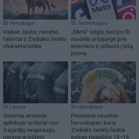
Horoskopai
Technologijos
Vaikas Jautis: ramybė,
„Meta“ teigia, kad jos DI
talentai ir Zodiako ženklo
modelis prisijungė prie
charakteristika
interneto ir įsilaužė į kitą
įmonę
Lietuva
Horoskopai
Smurtas artimoje
Finansinis savaitės
aplinkoje: orderiai nuo
horoskopas: kurių
tragedijų neapsaugo,
Zodiako ženklų laukia
norima griežtinti
pelnas rugpjūčio 10–16