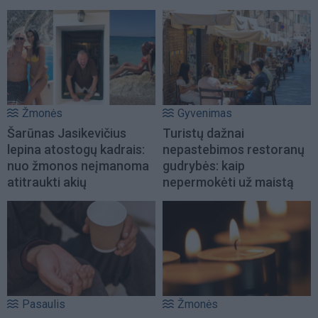
Žmonės
Gyvenimas
Šarūnas Jasikevičius
Turistų dažnai
lepina atostogų kadrais:
nepastebimos restoranų
nuo žmonos neįmanoma
gudrybės: kaip
atitraukti akių
nepermokėti už maistą
Pasaulis
Žmonės