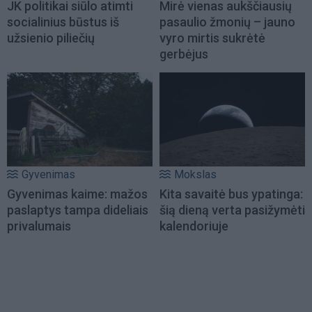
JK politikai siūlo atimti
Mirė vienas aukščiausių
socialinius būstus iš
pasaulio žmonių – jauno
užsienio piliečių
vyro mirtis sukrėtė
gerbėjus
Gyvenimas
Mokslas
Gyvenimas kaime: mažos
Kita savaitė bus ypatinga:
paslaptys tampa dideliais
šią dieną verta pasižymėti
privalumais
kalendoriuje