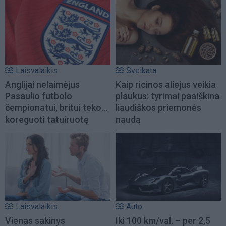
Laisvalaikis
Sveikata
Anglijai nelaimėjus
Kaip ricinos aliejus veikia
Pasaulio futbolo
plaukus: tyrimai paaiškina
čempionatui, britui teko...
liaudiškos priemonės
koreguoti tatuiruotę
naudą
Laisvalaikis
Auto
Vienas sakinys
Iki 100 km/val. – per 2,5