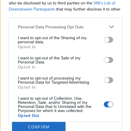
also be disclosed by us to third parties on the
IAB’s List of
Downstream Participants
that may further disclose it to other
third parties.
Personal Data Processing Opt Outs
I want to opt-out of the Sharing of my
personal data.
Opted In
NAUJI
I want to opt-out of the Sale of my
Personal Data.
Opted In
I want to opt-out of processing my
Personal Data for Targeted Advertising.
Opted In
I want to opt-out of Collection, Use,
Retention, Sale, and/or Sharing of my
Pasaulis
Laisvalaikis
Personal Data that Is Unrelated with the
Purposes for which it was collected.
„Sterbliniai dronai“:
Sužinokite pagal savo
Opted Out
Ukraina ėmė taikyti naują
gimimo datą, kas buvote
kovinę taktiką
praėjusiame gyvenime:
CONFIRM