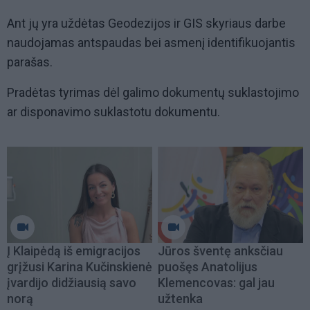
Ant jų yra uždėtas Geodezijos ir GIS skyriaus darbe
naudojamas antspaudas bei asmenį identifikuojantis
parašas.
Pradėtas tyrimas dėl galimo dokumentų suklastojimo
ar disponavimo suklastotu dokumentu.
Į Klaipėdą iš emigracijos
Jūros šventę anksčiau
grįžusi Karina Kučinskienė
puošęs Anatolijus
įvardijo didžiausią savo
Klemencovas: gal jau
norą
užtenka