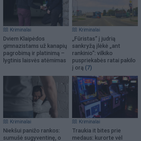
Kriminalai
Kriminalai
Dviem Klaipėdos
„Fūristas“ į judrią
gimnazistams už kanapių
sankryžą įlėkė „ant
pagrobimą ir platinimą –
rankinio“: vilkiko
lygtinis laisvės atėmimas
puspriekabės ratai pakilo
į orą
(7)
Kriminalai
Kriminalai
Niekšui panižo rankos:
Traukia it bites prie
sumušė sugyventinę, o
medaus: kurorte vėl