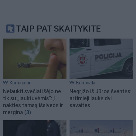
TAIP PAT SKAITYKITE
Kriminalai
Kriminalai
Nelaukti svečiai išėjo ne
Negrįžo iš Jūros šventės:
tik su „lauktuvėmis“: į
artimieji laukė dvi
nakties tamsą išsivedė ir
savaites
merginą
(3)