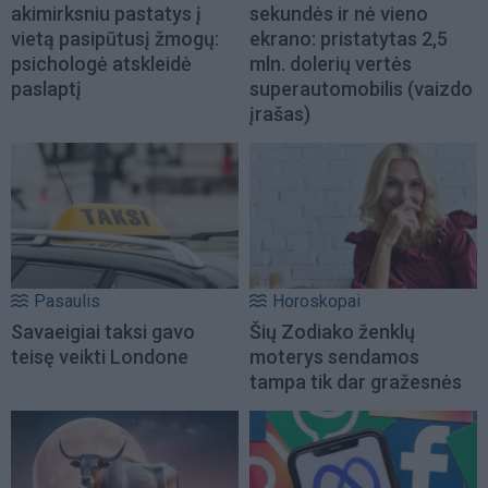
akimirksniu pastatys į
sekundės ir nė vieno
vietą pasipūtusį žmogų:
ekrano: pristatytas 2,5
psichologė atskleidė
mln. dolerių vertės
paslaptį
superautomobilis (vaizdo
įrašas)
Pasaulis
Horoskopai
Savaeigiai taksi gavo
Šių Zodiako ženklų
teisę veikti Londone
moterys sendamos
tampa tik dar gražesnės