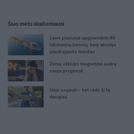
Šiuo metu skaitomiausi
Laive planuoja apgyvendinti 80
tūkstančių žmonių: kaip atrodys
plaukiojantis miestas
Žemę užklups magnetinė audra:
nauja prognozė
Išėjo uogauti – bet rado šį tą
daugiau