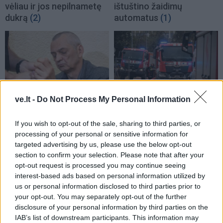
vėliau ir jos nepilnametę
ištuštino žaidimų
dukrą
(2)
automatus
(1)
ve.lt -
Do Not Process My Personal Information
Kriminalai
Kriminalai
Paramediko nužudymo
Užsidegė lauko pavėsinė:
If you wish to opt-out of the sale, sharing to third parties, or
byloje į laisvę paleistas
vos be namų neliko
processing of your personal or sensitive information for
vienas įtariamųjų
(3)
keturios šeimos
targeted advertising by us, please use the below opt-out
section to confirm your selection. Please note that after your
opt-out request is processed you may continue seeing
interest-based ads based on personal information utilized by
us or personal information disclosed to third parties prior to
your opt-out. You may separately opt-out of the further
disclosure of your personal information by third parties on the
IAB’s list of downstream participants. This information may