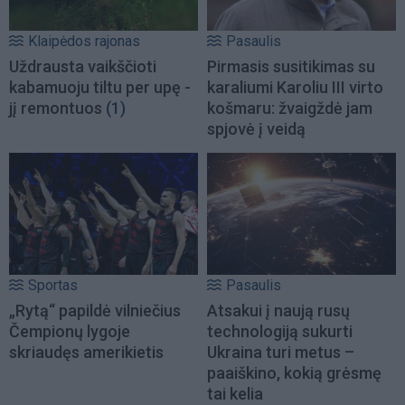
Klaipėdos rajonas
Pasaulis
Uždrausta vaikščioti
Pirmasis susitikimas su
kabamuoju tiltu per upę -
karaliumi Karoliu III virto
jį remontuos
(1)
košmaru: žvaigždė jam
spjovė į veidą
Sportas
Pasaulis
„Rytą“ papildė vilniečius
Atsakui į naują rusų
Čempionų lygoje
technologiją sukurti
skriaudęs amerikietis
Ukraina turi metus –
paaiškino, kokią grėsmę
tai kelia