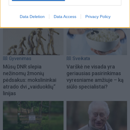
numerologų paslaptis
Data Deletion
Data Access
Privacy Policy
Gyvenimas
Sveikata
Mūsų DNR slepia
Varškė ne visada yra
nežinomų žmonių
geriausias pasirinkimas
pėdsakus: mokslininkai
vyresniame amžiuje – ką
atrado dvi „vaiduoklių“
siūlo specialistai?
linijas