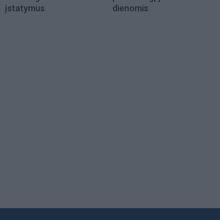
įstatymus
dienomis
Load
More