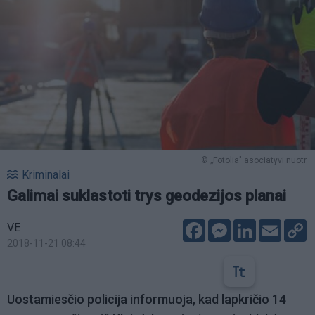
© „Fotolia" asociatyvi nuotr.
Kriminalai
Galimai suklastoti trys geodezijos planai
Facebook
Messenger
LinkedIn
Email
C
VE
L
2018-11-21 08:44
Uostamiesčio policija informuoja, kad lapkričio 14