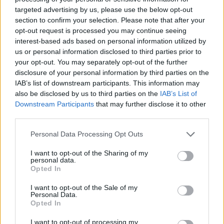
targeted advertising by us, please use the below opt-out
Dviem Klaipėdos
„Fūristas“ į judrią
section to confirm your selection. Please note that after your
gimnazistams už kanapių
sankryžą įlėkė „ant
opt-out request is processed you may continue seeing
pagrobimą ir platinimą –
rankinio“: vilkiko
interest-based ads based on personal information utilized by
lygtinis laisvės atėmimas
puspriekabės ratai pakilo
us or personal information disclosed to third parties prior to
į orą
(7)
your opt-out. You may separately opt-out of the further
disclosure of your personal information by third parties on the
IAB’s list of downstream participants. This information may
also be disclosed by us to third parties on the
IAB’s List of
Downstream Participants
that may further disclose it to other
third parties.
Personal Data Processing Opt Outs
Kriminalai
Kriminalai
I want to opt-out of the Sharing of my
Niekšui panižo rankos:
Traukia it bites prie
personal data.
Opted In
sumušė sugyventinę, o
medaus: kurorte vėl
vėliau ir jos nepilnametę
ištuštino žaidimų
I want to opt-out of the Sale of my
dukrą
(2)
automatus
(1)
Personal Data.
Opted In
I want to opt-out of processing my