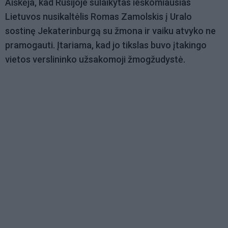
Aiškėja, kad Rusijoje sulaikytas ieškomiausias
Lietuvos nusikaltėlis Romas Zamolskis į Uralo
sostinę Jekaterinburgą su žmona ir vaiku atvyko ne
pramogauti. Įtariama, kad jo tikslas buvo įtakingo
vietos verslininko užsakomoji žmogžudystė.