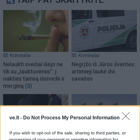
Kriminalai
Kriminalai
Nelaukti svečiai išėjo ne
Negrįžo iš Jūros šventės:
tik su „lauktuvėmis“: į
artimieji laukė dvi
nakties tamsą išsivedė ir
savaites
merginą
(3)
ve.lt -
Do Not Process My Personal Information
If you wish to opt-out of the sale, sharing to third parties, or
processing of your personal or sensitive information for
Kriminalai
Kriminalai