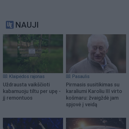
NAUJI
Klaipėdos rajonas
Pasaulis
Uždrausta vaikščioti
Pirmasis susitikimas su
kabamuoju tiltu per upę -
karaliumi Karoliu III virto
jį remontuos
košmaru: žvaigždė jam
spjovė į veidą