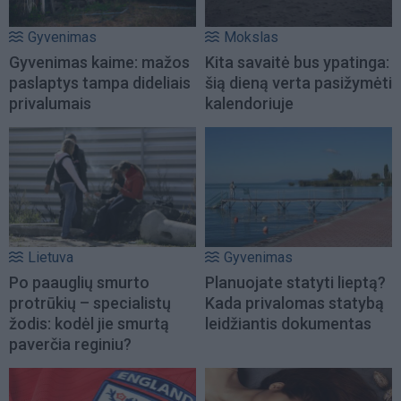
Gyvenimas
Mokslas
Gyvenimas kaime: mažos
Kita savaitė bus ypatinga:
paslaptys tampa dideliais
šią dieną verta pasižymėti
privalumais
kalendoriuje
Lietuva
Gyvenimas
Po paauglių smurto
Planuojate statyti lieptą?
protrūkių – specialistų
Kada privalomas statybą
žodis: kodėl jie smurtą
leidžiantis dokumentas
paverčia reginiu?