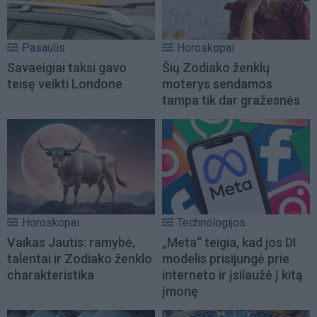
Pasaulis
Horoskopai
Savaeigiai taksi gavo
Šių Zodiako ženklų
teisę veikti Londone
moterys sendamos
tampa tik dar gražesnės
Horoskopai
Technologijos
Vaikas Jautis: ramybė,
„Meta“ teigia, kad jos DI
talentai ir Zodiako ženklo
modelis prisijungė prie
charakteristika
interneto ir įsilaužė į kitą
įmonę