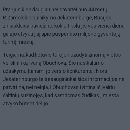
Praėjus kiek daugiau nei savaitei nuo 44 metų
R.Zamolskio sulaikymo Jekaterinburge, Rusijos
žiniasklaida paviešino, kokiu tikslu jis vos vienai dienai
galėjo atvykti į šį apie puspenkto milijono gyventojų
turintį miestą.
Teigiama, kad lietuvis turėjo nužudyti žinomą vietos
verslininką Ivaną Obuchovą. Šio nusikaltimo
užsakymu įtariami jo verslo konkurentai. Nors
Jekaterinburgo teisėsaugininkai šios informacijos nei
patvirtina, nei neigia, I.Obuchovas tvirtina iš įvairių
šaltinių sužinojęs, kad samdomas žudikas į miestą
atvyko būtent dėl jo.