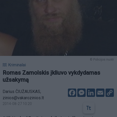
© Policijos nuotr.
Kriminalai
Romas Zamolskis įkliuvo vykdydamas
užsakymą
Facebook
Messenger
LinkedIn
Email
C
Darius ČIUŽAUSKAS,
L
zinios@vakarozinios.lt
2014-08-27 10:20