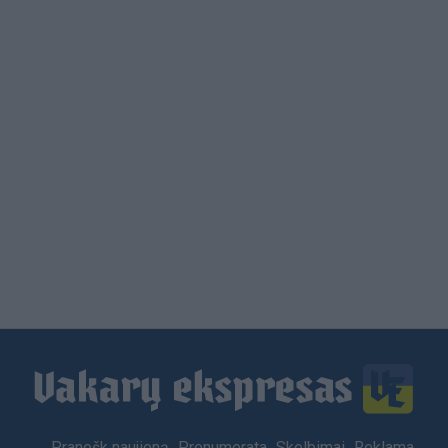
Load
More
Footer
Pranešk naujieną
Prenumerata
Skelbimai
Reklama