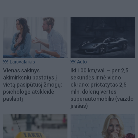
Laisvalaikis
Auto
Vienas sakinys
Iki 100 km/val. – per 2,5
akimirksniu pastatys į
sekundės ir nė vieno
vietą pasipūtusį žmogų:
ekrano: pristatytas 2,5
psichologė atskleidė
mln. dolerių vertės
paslaptį
superautomobilis (vaizdo
įrašas)