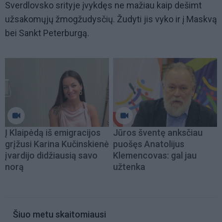
Sverdlovsko srityje įvykdęs ne mažiau kaip dešimt
užsakomųjų žmogžudysčių. Žudyti jis vyko ir į Maskvą
bei Sankt Peterburgą.
Į Klaipėdą iš emigracijos
Jūros šventę anksčiau
grįžusi Karina Kučinskienė
puošęs Anatolijus
įvardijo didžiausią savo
Klemencovas: gal jau
norą
užtenka
Šiuo metu skaitomiausi