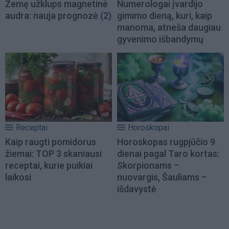
Žemę užklups magnetinė
Numerologai įvardijo
audra: nauja prognozė
(2)
gimimo dieną, kuri, kaip
manoma, atneša daugiau
gyvenimo išbandymų
Receptai
Horoskopai
Kaip raugti pomidorus
Horoskopas rugpjūčio 9
žiemai: TOP 3 skaniausi
dienai pagal Taro kortas:
receptai, kurie puikiai
Skorpionams –
laikosi
nuovargis, Šauliams –
išdavystė