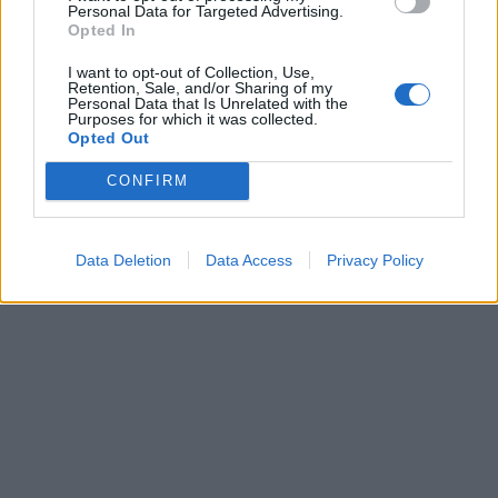
Personal Data for Targeted Advertising.
Opted In
I want to opt-out of Collection, Use,
Retention, Sale, and/or Sharing of my
Personal Data that Is Unrelated with the
Purposes for which it was collected.
Kriminalai
Kriminalai
Opted Out
Paramediko nužudymo
Užsidegė lauko pavėsinė:
byloje į laisvę paleistas
vos be namų neliko
CONFIRM
vienas įtariamųjų
(3)
keturios šeimos
Data Deletion
Data Access
Privacy Policy