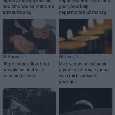
lepina atostogų kadrais:
nepastebimos restoranų
nuo žmonos neįmanoma
gudrybės: kaip
atitraukti akių
nepermokėti už maistą
Pasaulis
Žmonės
JK politikai siūlo atimti
Mirė vienas aukščiausių
socialinius būstus iš
pasaulio žmonių – jauno
užsienio piliečių
vyro mirtis sukrėtė
gerbėjus