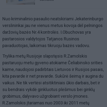
Nuo kriminalinio pasaulio neatskiriami Jekaterinburgo
verslininkai jau ne vienus metus kovoja dėl pelningos
daržovių bazės Nr.4 kontrolės. I.Obuchovas yra
pastarosios valdytojos Tatjanos Rusinos
pavaduotojas, laikomas tikruoju bazės vadovu.
Trylika metų Rusijoje slapstęsis R.Zamolskis
pastaruoju metu gyveno atokiame Čeliabinsko srities
kaime, naudojosi padirbtais Lietuvos ir Rusijos pasais,
kita pavarde ir net pravarde. Sukūrė šeimą ir augina du
vaikus. Ne tik vertėsi atsitiktiniais ūkio darbais, bet ir
su bendrais vykdė ginkluotus plėšimus bei ginklų
grobimus, dalyvavo užgrobiant verslo įmones.
R.Zamolskis įtariamas nuo 2003 iki 2011 metų