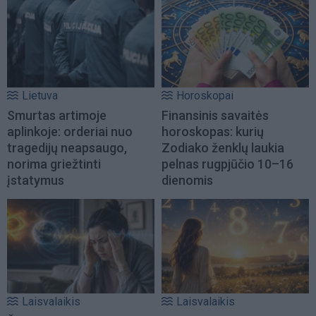
Lietuva
Horoskopai
Smurtas artimoje
Finansinis savaitės
aplinkoje: orderiai nuo
horoskopas: kurių
tragedijų neapsaugo,
Zodiako ženklų laukia
norima griežtinti
pelnas rugpjūčio 10–16
įstatymus
dienomis
Laisvalaikis
Laisvalaikis