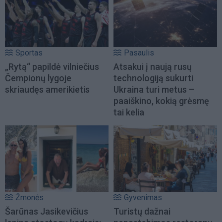
Sportas
Pasaulis
„Rytą“ papildė vilniečius
Atsakui į naują rusų
Čempionų lygoje
technologiją sukurti
skriaudęs amerikietis
Ukraina turi metus –
paaiškino, kokią grėsmę
tai kelia
Žmonės
Gyvenimas
Šarūnas Jasikevičius
Turistų dažnai