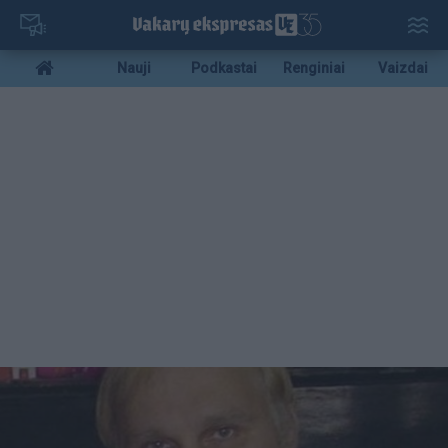
Pereiti
į
pagrindinį
Mobile
Nauji
Podkastai
Renginiai
Vaizdai
turinį
menu
bottom