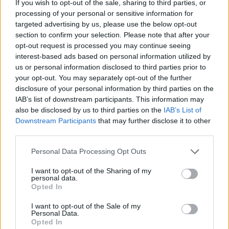
If you wish to opt-out of the sale, sharing to third parties, or
savaites
pagrobimą ir platinimą –
processing of your personal or sensitive information for
lygtinis laisvės atėmimas
targeted advertising by us, please use the below opt-out
section to confirm your selection. Please note that after your
opt-out request is processed you may continue seeing
interest-based ads based on personal information utilized by
us or personal information disclosed to third parties prior to
your opt-out. You may separately opt-out of the further
disclosure of your personal information by third parties on the
IAB’s list of downstream participants. This information may
Kriminalai
Kriminalai
also be disclosed by us to third parties on the
IAB’s List of
„Fūristas“ į judrią
Niekšui panižo rankos:
Downstream Participants
that may further disclose it to other
third parties.
sankryžą įlėkė „ant
sumušė sugyventinę, o
rankinio“: vilkiko
vėliau ir jos nepilnametę
Personal Data Processing Opt Outs
puspriekabės ratai pakilo
dukrą
(2)
į orą
(7)
I want to opt-out of the Sharing of my
personal data.
Opted In
I want to opt-out of the Sale of my
Personal Data.
Opted In