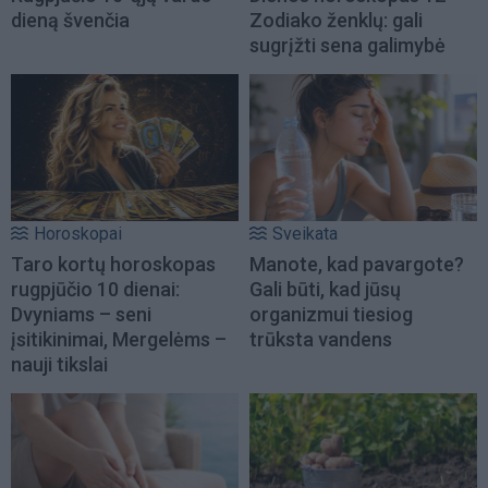
dieną švenčia
Zodiako ženklų: gali
sugrįžti sena galimybė
Horoskopai
Sveikata
Taro kortų horoskopas
Manote, kad pavargote?
rugpjūčio 10 dienai:
Gali būti, kad jūsų
Dvyniams – seni
organizmui tiesiog
įsitikinimai, Mergelėms –
trūksta vandens
nauji tikslai