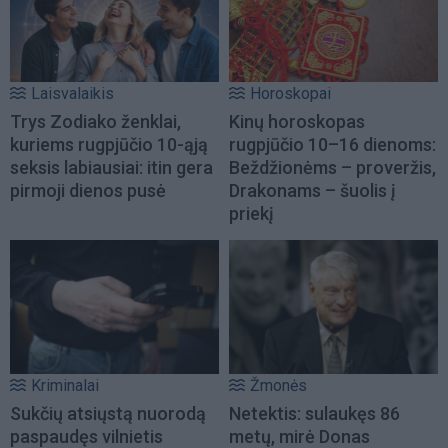
Laisvalaikis
Horoskopai
Trys Zodiako ženklai,
Kinų horoskopas
kuriems rugpjūčio 10-ąją
rugpjūčio 10–16 dienoms:
seksis labiausiai: itin gera
Beždžionėms – proveržis,
pirmoji dienos pusė
Drakonams – šuolis į
priekį
Kriminalai
Žmonės
Sukčių atsiųstą nuorodą
Netektis: sulaukęs 86
paspaudęs vilnietis
metų, mirė Donas