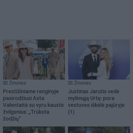
Žmonės
Žmonės
Prestižiniame renginyje
Justinas Jarutis vedė
pasirodžiusi Asta
mylimąją Urtę: pora
Valentaitė su vyru kaustė
vestuves iškėlė pajūryje
žvilgsnius: „Trūksta
(1)
žodžių“