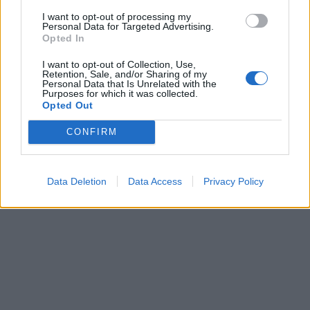
I want to opt-out of processing my
Personal Data for Targeted Advertising.
Kriminalai
Kriminalai
Opted In
Traukia it bites prie
Paramediko nužudymo
I want to opt-out of Collection, Use,
medaus: kurorte vėl
byloje į laisvę paleistas
Retention, Sale, and/or Sharing of my
Personal Data that Is Unrelated with the
ištuštino žaidimų
vienas įtariamųjų
(3)
Purposes for which it was collected.
automatus
(1)
Opted Out
CONFIRM
Data Deletion
Data Access
Privacy Policy