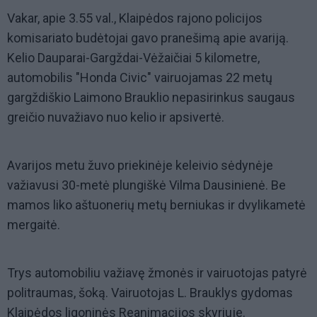
Vakar, apie 3.55 val., Klaipėdos rajono policijos
komisariato budėtojai gavo pranešimą apie avariją.
Kelio Dauparai-Gargždai-Vėžaičiai 5 kilometre,
automobilis "Honda Civic" vairuojamas 22 metų
gargždiškio Laimono Brauklio nepasirinkus saugaus
greičio nuvažiavo nuo kelio ir apsivertė.
Avarijos metu žuvo priekinėje keleivio sėdynėje
važiavusi 30-metė plungiškė Vilma Dausinienė. Be
mamos liko aštuonerių metų berniukas ir dvylikametė
mergaitė.
Trys automobiliu važiavę žmonės ir vairuotojas patyrė
politraumas, šoką. Vairuotojas L. Brauklys gydomas
Klaipėdos ligoninės Reanimacijos skyriuje.