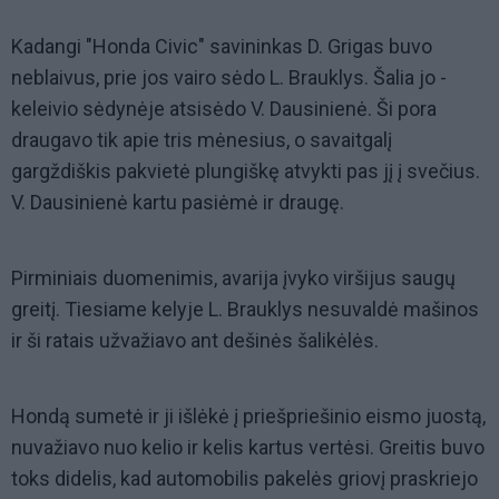
Kadangi "Honda Civic" savininkas D. Grigas buvo
neblaivus, prie jos vairo sėdo L. Brauklys. Šalia jo -
keleivio sėdynėje atsisėdo V. Dausinienė. Ši pora
draugavo tik apie tris mėnesius, o savaitgalį
gargždiškis pakvietė plungiškę atvykti pas jį į svečius.
V. Dausinienė kartu pasiėmė ir draugę.
Pirminiais duomenimis, avarija įvyko viršijus saugų
greitį. Tiesiame kelyje L. Brauklys nesuvaldė mašinos
ir ši ratais užvažiavo ant dešinės šalikėlės.
Hondą sumetė ir ji išlėkė į priešpriešinio eismo juostą,
nuvažiavo nuo kelio ir kelis kartus vertėsi. Greitis buvo
toks didelis, kad automobilis pakelės griovį praskriejo