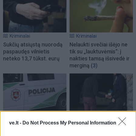
Kriminalai
Kriminalai
Sukčių atsiųstą nuorodą
Nelaukti svečiai išėjo ne
paspaudęs vilnietis
tik su „lauktuvėmis“: į
neteko 13,7 tūkst. eurų
nakties tamsą išsivedė ir
merginą
(3)
Kriminalai
Kriminalai
ve.lt -
Do Not Process My Personal Information
Negrįžo iš Jūros šventės:
Dviem Klaipėdos
artimieji laukė dvi
gimnazistams už kanapių