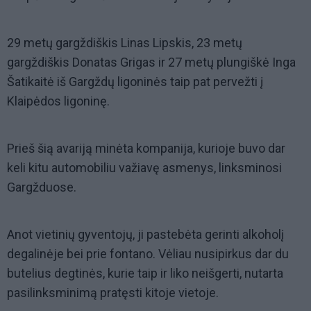
29 metų gargždiškis Linas Lipskis, 23 metų
gargždiškis Donatas Grigas ir 27 metų plungiškė Inga
Šatikaitė iš Gargždų ligoninės taip pat pervežti į
Klaipėdos ligoninę.
Prieš šią avariją minėta kompanija, kurioje buvo dar
keli kitu automobiliu važiavę asmenys, linksminosi
Gargžduose.
Anot vietinių gyventojų, ji pastebėta gerinti alkoholį
degalinėje bei prie fontano. Vėliau nusipirkus dar du
butelius degtinės, kurie taip ir liko neišgerti, nutarta
pasilinksminimą pratęsti kitoje vietoje.