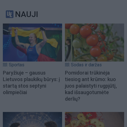
NAUJI
Sportas
Sodas ir daržas
Paryžiuje – gausus
Pomidorai trūkinėja
Lietuvos plaukikų būrys: į
tiesiog ant krūmo: kuo
startą stos septyni
juos palaistyti rugpjūtį,
olimpiečiai
kad išsaugotumėte
derlių?