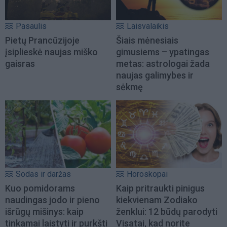
Pasaulis
Laisvalaikis
Pietų Prancūzijoje
Šiais mėnesiais
įsiplieskė naujas miško
gimusiems – ypatingas
gaisras
metas: astrologai žada
naujas galimybes ir
sėkmę
Sodas ir daržas
Horoskopai
Kuo pomidorams
Kaip pritraukti pinigus
naudingas jodo ir pieno
kiekvienam Zodiako
išrūgų mišinys: kaip
ženklui: 12 būdų parodyti
tinkamai laistyti ir purkšti
Visatai, kad norite