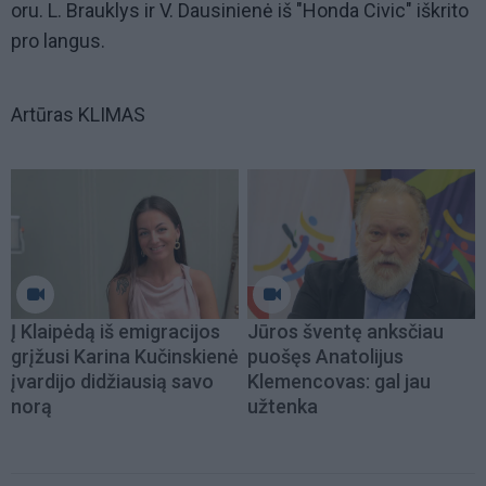
oru. L. Brauklys ir V. Dausinienė iš "Honda Civic" iškrito
pro langus.
Artūras KLIMAS
Į Klaipėdą iš emigracijos
Jūros šventę anksčiau
grįžusi Karina Kučinskienė
puošęs Anatolijus
įvardijo didžiausią savo
Klemencovas: gal jau
norą
užtenka