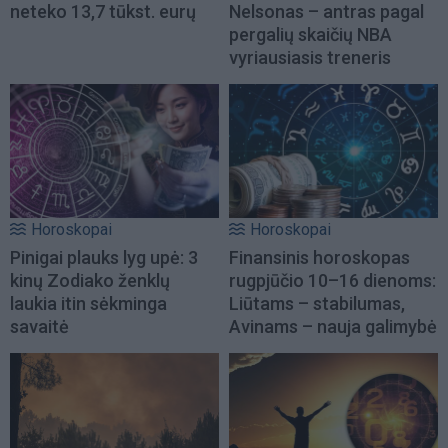
neteko 13,7 tūkst. eurų
Nelsonas – antras pagal
pergalių skaičių NBA
vyriausiasis treneris
Horoskopai
Horoskopai
Pinigai plauks lyg upė: 3
Finansinis horoskopas
kinų Zodiako ženklų
rugpjūčio 10–16 dienoms:
laukia itin sėkminga
Liūtams – stabilumas,
savaitė
Avinams – nauja galimybė