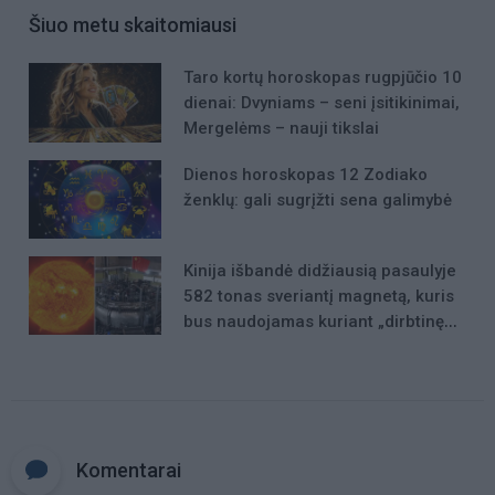
Šiuo metu skaitomiausi
Taro kortų horoskopas rugpjūčio 10
dienai: Dvyniams – seni įsitikinimai,
Mergelėms – nauji tikslai
Dienos horoskopas 12 Zodiako
ženklų: gali sugrįžti sena galimybė
Kinija išbandė didžiausią pasaulyje
582 tonas sveriantį magnetą, kuris
bus naudojamas kuriant „dirbtinę
Saulę“
Komentarai