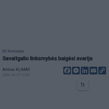
Kriminalai
Savaitgalio linksmybės baigėsi avarija
Facebook
Messenger
LinkedIn
Email
C
Artūras KLIMAS
L
2006-06-27 12:00