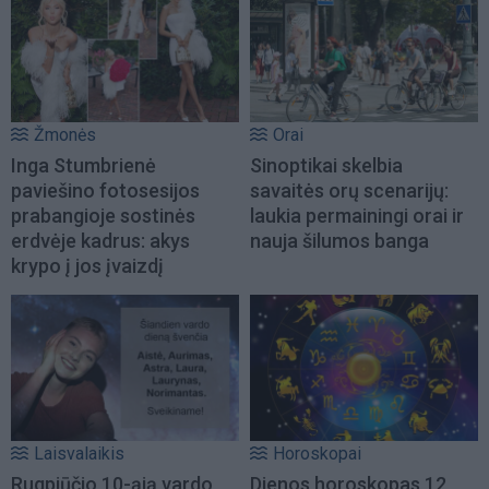
Žmonės
Orai
Inga Stumbrienė
Sinoptikai skelbia
paviešino fotosesijos
savaitės orų scenarijų:
prabangioje sostinės
laukia permainingi orai ir
erdvėje kadrus: akys
nauja šilumos banga
krypo į jos įvaizdį
Laisvalaikis
Horoskopai
Rugpjūčio 10-ąją vardo
Dienos horoskopas 12