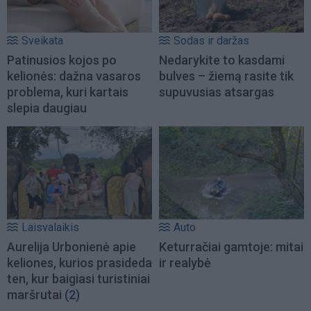
Sveikata
Sodas ir daržas
Patinusios kojos po
Nedarykite to kasdami
kelionės: dažna vasaros
bulves – žiemą rasite tik
problema, kuri kartais
supuvusias atsargas
slepia daugiau
Laisvalaikis
Auto
Aurelija Urbonienė apie
Keturračiai gamtoje: mitai
keliones, kurios prasideda
ir realybė
ten, kur baigiasi turistiniai
maršrutai
(2)