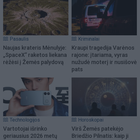
Pasaulis
Kriminalai
Naujas krateris Mėnulyje:
Kraupi tragedija Varėnos
„SpaceX“ raketos liekana
rajone: įtariama, vyras
rėžėsi į Žemės palydovą
nužudė moterį ir nusišovė
pats
Technologijos
Horoskopai
Vartotojai išrinko
Virš Žemės patekėjo
geriausius 2026 metų
Briedžio Pilnatis: kaip ji