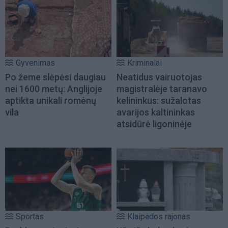
Gyvenimas
Kriminalai
Po žeme slėpėsi daugiau
Neatidus vairuotojas
nei 1600 metų: Anglijoje
magistralėje taranavo
aptikta unikali romėnų
kelininkus: sužalotas
vila
avarijos kaltininkas
atsidūrė ligoninėje
Sportas
Klaipėdos rajonas