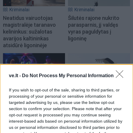
Kriminalai
Kriminalai
Neatidus vairuotojas
Šilutės rajone nukrito
magistralėje taranavo
parasparnis, jį valdęs
kelininkus: sužalotas
vyras paguldytas į
avarijos kaltininkas
ligoninę
atsidūrė ligoninėje
ve.lt -
Do Not Process My Personal Information
If you wish to opt-out of the sale, sharing to third parties, or
Kriminalai
Kriminalai
processing of your personal or sensitive information for
Nuo girto vairuotojo
Policija Kretingos rajone
targeted advertising by us, please use the below opt-out
gaudynių iki skaudžių
sulaikė gandrą nušovusį
section to confirm your selection. Please note that after your
smurto istorijų:
neblaivų vyrą
(1)
opt-out request is processed you may continue seeing
interest-based ads based on personal information utilized by
pareigūnai fiksavo nerimą
us or personal information disclosed to third parties prior to
keliančius įvykius