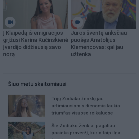
Į Klaipėdą iš emigracijos
Jūros šventę anksčiau
grįžusi Karina Kučinskienė
puošęs Anatolijus
įvardijo didžiausią savo
Klemencovas: gal jau
norą
užtenka
Šiuo metu skaitomiausi
Trijų Zodiako ženklų jau
artimiausiomis dienomis laukia
triumfas visuose reikaluose
Šie Zodiako ženklai pagaliau
pasieks proveržį, kurio taip ilgai