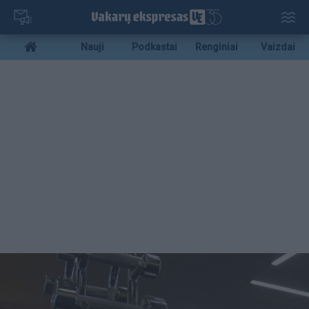
Pereiti
į
pagrindinį
Mobile
Nauji
Podkastai
Renginiai
Vaizdai
turinį
menu
bottom