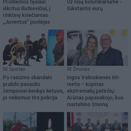
Problemos tęsiasi:
Už nišą kolumbariume -
iškritus Butkevičiui, į
tūkstantis eurų
rinktinę kviečiamas
„Juventus“ puolėjas
Sportas
Žmonės
Po rasizmo skandalo
Ingos Valinskienės 60-
prabilo pasaulio
metis – kupinas
čempionei kenkęs lietuvis,
ekstremalių patirčių:
jo veiksmus tirs policija
Arūnas papasakojo, kuo
nustebino žmoną