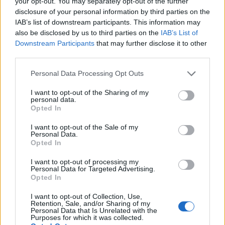
your opt-out. You may separately opt-out of the further
disclosure of your personal information by third parties on the
IAB’s list of downstream participants. This information may
also be disclosed by us to third parties on the
IAB’s List of
Downstream Participants
that may further disclose it to other
third parties.
Personal Data Processing Opt Outs
Kriminalai
Kriminalai
Kraupi tragedija Varėnos
Klaipėdoje atversta
I want to opt-out of the Sharing of my
rajone: įtariama, vyras
Rusijos saugumo
personal data.
Opted In
nužudė moterį ir nusišovė
pareigūno šnipinėjimo
pats
byla
(2)
I want to opt-out of the Sale of my
Personal Data.
Opted In
I want to opt-out of processing my
Personal Data for Targeted Advertising.
Opted In
I want to opt-out of Collection, Use,
Retention, Sale, and/or Sharing of my
Kriminalai
Kriminalai
Personal Data that Is Unrelated with the
Nerimą sukėlė mieste į
Sukčiai butus „nuomoja“
Purposes for which it was collected.