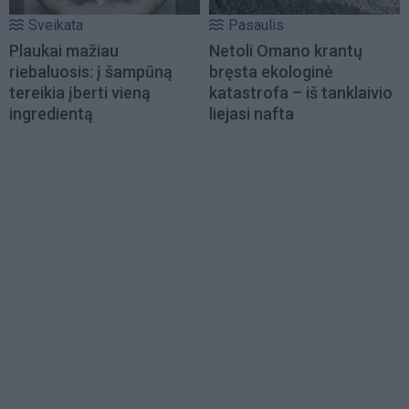
Sveikata
Pasaulis
Plaukai mažiau
Netoli Omano krantų
riebaluosis: į šampūną
bręsta ekologinė
tereikia įberti vieną
katastrofa – iš tanklaivio
ingredientą
liejasi nafta
Load