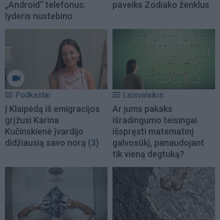
„Android“ telefonus:
paveiks Zodiako ženklus
lyderis nustebino
Podkastai
Laisvalaikis
Į Klaipėdą iš emigracijos
Ar jums pakaks
grįžusi Karina
išradingumo teisingai
Kučinskienė įvardijo
išspręsti matematinį
didžiausią savo norą
(3)
galvosūkį, panaudojant
tik vieną degtuką?