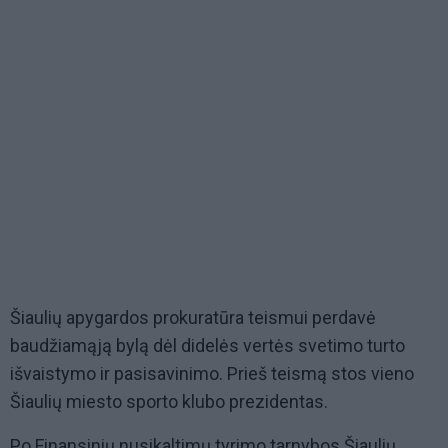
Šiaulių apygardos prokuratūra teismui perdavė
baudžiamąją bylą dėl didelės vertės svetimo turto
išvaistymo ir pasisavinimo. Prieš teismą stos vieno
Šiaulių miesto sporto klubo prezidentas.
Po Finansinių nusikaltimų tyrimo tarnybos Šiaulių