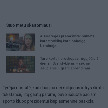
Šiuo metu skaitomiausi
Aiškiaregės pranašystė: numatė
katastrofišką karo pabaigą
Ukrainoje
Taro kortų horoskopas rugpjūčio 6
dienai: Svarstyklėms – sėkmė,
Jaučiams – greiti sprendimai
Tyrėjai nustatė, kad daugiau nei milijonas ir trys šimtai
tūkstančių litų gautų paramų buvo išduota pačiam
sporto klubo prezidentui kaip asmeninė paskola.