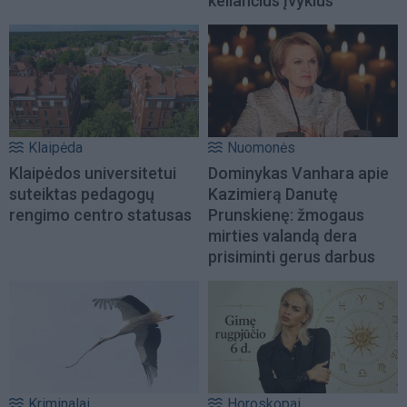
keliančius įvykius
Klaipėda
Nuomonės
Klaipėdos universitetui
Dominykas Vanhara apie
suteiktas pedagogų
Kazimierą Danutę
rengimo centro statusas
Prunskienę: žmogaus
mirties valandą dera
prisiminti gerus darbus
Kriminalai
Horoskopai