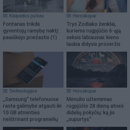
Klaipėdos pulsas
Horoskopai
Fontanas trikdė
Trys Zodiako ženklai,
gyventojų ramybę naktį:
kuriems rugpjūčio 6-ąją
paaiškėjo priežastis
(1)
seksis labiausiai: kieno
laukia didysis proveržis
Technologijos
Horoskopai
„Samsung“ telefonuose
Mėnulio užtemimas
rasta galimybė atgauti iki
rugpjūčio 28 dieną atneš
10 GB atminties
didelių pokyčių: ką jis
neištrinant programėlių
„supurtys“