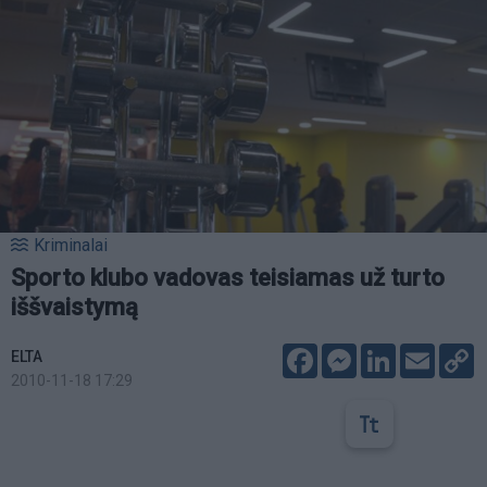
Kriminalai
Sporto klubo vadovas teisiamas už turto
iššvaistymą
Facebook
Messenger
LinkedIn
Email
C
ELTA
L
2010-11-18 17:29