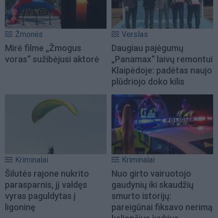
Žmonės
Verslas
Mirė filme „Žmogus
Daugiau pajėgumų
voras“ sužibėjusi aktorė
„Panamax“ laivų remontui
Klaipėdoje: padėtas naujo
plūdriojo doko kilis
Kriminalai
Kriminalai
Šilutės rajone nukrito
Nuo girto vairuotojo
parasparnis, jį valdęs
gaudynių iki skaudžių
vyras paguldytas į
smurto istorijų:
ligoninę
pareigūnai fiksavo nerimą