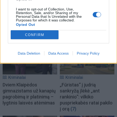
Kriminalai
Kriminalai
I want to opt-out of Collection, Use,
Retention, Sale, and/or Sharing of my
Nelaukti svečiai išėjo ne
Negrįžo iš Jūros šventės:
Personal Data that Is Unrelated with the
tik su „lauktuvėmis“: į
artimieji laukė dvi
Purposes for which it was collected.
Opted Out
nakties tamsą išsivedė ir
savaites
merginą
(3)
CONFIRM
Data Deletion
Data Access
Privacy Policy
Kriminalai
Kriminalai
Dviem Klaipėdos
„Fūristas“ į judrią
gimnazistams už kanapių
sankryžą įlėkė „ant
pagrobimą ir platinimą –
rankinio“: vilkiko
lygtinis laisvės atėmimas
puspriekabės ratai pakilo
į orą
(7)