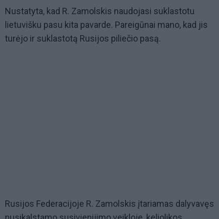
Nustatyta, kad R. Zamolskis naudojasi suklastotu
lietuvišku pasu kita pavarde. Pareigūnai mano, kad jis
turėjo ir suklastotą Rusijos piliečio pasą.
Rusijos Federacijoje R. Zamolskis įtariamas dalyvavęs
nusikalstamo susivienijimo veikloje, keliolikos