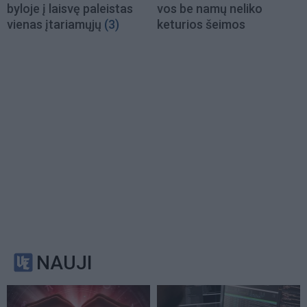
byloje į laisvę paleistas
vos be namų neliko
vienas įtariamųjų
(3)
keturios šeimos
NAUJI