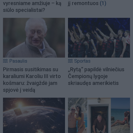
vyresniame amžiuje – ką
jį remontuos
(1)
siūlo specialistai?
Pasaulis
Sportas
Pirmasis susitikimas su
„Rytą“ papildė vilniečius
karaliumi Karoliu III virto
Čempionų lygoje
košmaru: žvaigždė jam
skriaudęs amerikietis
spjovė į veidą