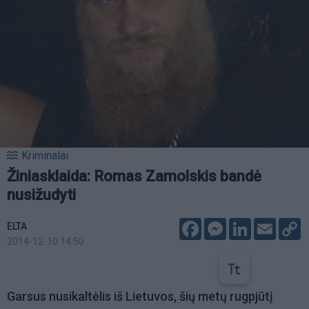
Kriminalai
Žiniasklaida: Romas Zamolskis bandė
nusižudyti
Facebook
Messenger
LinkedIn
Email
C
ELTA
L
2014-12-10 14:50
Garsus nusikaltėlis iš Lietuvos, šių metų rugpjūtį