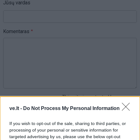
Jūsų vardas
Komentaras
This site is protected by
Sutinku su
taisyklėmis
reCAPTCHA and the Google
ve.lt -
Do Not Process My Personal Information
Privacy Policy
and
Terms of
Service
apply.
If you wish to opt-out of the sale, sharing to third parties, or
processing of your personal or sensitive information for
targeted advertising by us, please use the below opt-out