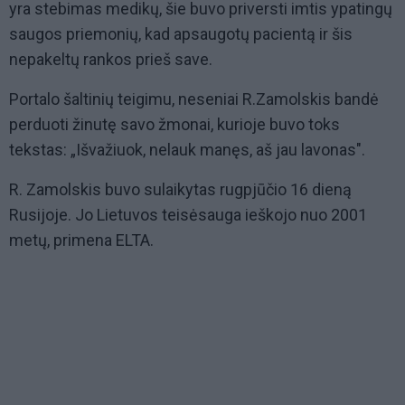
yra stebimas medikų, šie buvo priversti imtis ypatingų
saugos priemonių, kad apsaugotų pacientą ir šis
nepakeltų rankos prieš save.
Portalo šaltinių teigimu, neseniai R.Zamolskis bandė
perduoti žinutę savo žmonai, kurioje buvo toks
tekstas: „Išvažiuok, nelauk manęs, aš jau lavonas".
R. Zamolskis buvo sulaikytas rugpjūčio 16 dieną
Rusijoje. Jo Lietuvos teisėsauga ieškojo nuo 2001
metų, primena ELTA.