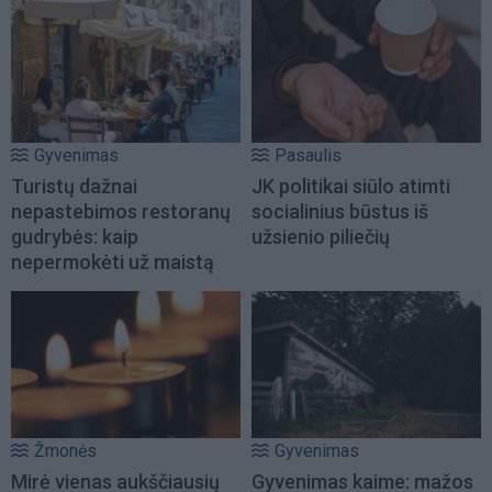
Gyvenimas
Pasaulis
Turistų dažnai
JK politikai siūlo atimti
nepastebimos restoranų
socialinius būstus iš
gudrybės: kaip
užsienio piliečių
nepermokėti už maistą
Žmonės
Gyvenimas
Mirė vienas aukščiausių
Gyvenimas kaime: mažos