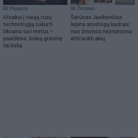
Pasaulis
Žmonės
Atsakui į naują rusų
Šarūnas Jasikevičius
technologiją sukurti
lepina atostogų kadrais:
Ukraina turi metus –
nuo žmonos neįmanoma
paaiškino, kokią grėsmę
atitraukti akių
tai kelia