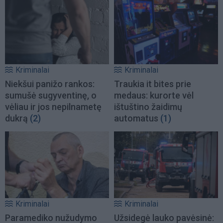
Kriminalai
Kriminalai
Niekšui panižo rankos:
Traukia it bites prie
sumušė sugyventinę, o
medaus: kurorte vėl
vėliau ir jos nepilnametę
ištuštino žaidimų
dukrą
(2)
automatus
(1)
Kriminalai
Kriminalai
Paramediko nužudymo
Užsidegė lauko pavėsinė: