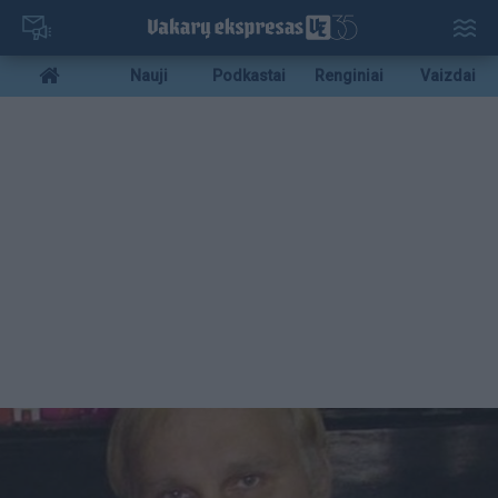
Pereiti
į
pagrindinį
Mobile
Nauji
Podkastai
Renginiai
Vaizdai
turinį
menu
bottom