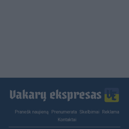
Load
More
Footer
Pranešk naujieną
Prenumerata
Skelbimai
Reklama
menu
Kontaktai