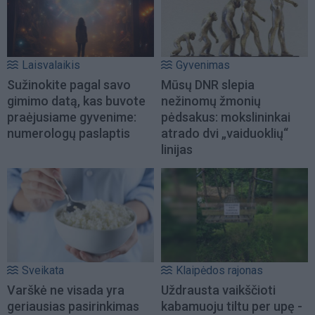
Laisvalaikis
Gyvenimas
Sužinokite pagal savo
Mūsų DNR slepia
gimimo datą, kas buvote
nežinomų žmonių
praėjusiame gyvenime:
pėdsakus: mokslininkai
numerologų paslaptis
atrado dvi „vaiduoklių“
linijas
Sveikata
Klaipėdos rajonas
Varškė ne visada yra
Uždrausta vaikščioti
geriausias pasirinkimas
kabamuoju tiltu per upę -