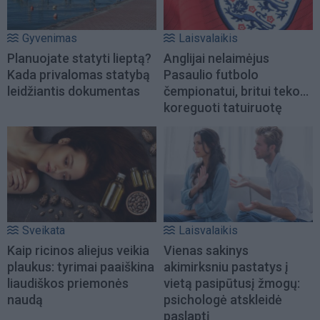
Gyvenimas
Laisvalaikis
Planuojate statyti lieptą?
Anglijai nelaimėjus
Kada privalomas statybą
Pasaulio futbolo
leidžiantis dokumentas
čempionatui, britui teko...
koreguoti tatuiruotę
Sveikata
Laisvalaikis
Kaip ricinos aliejus veikia
Vienas sakinys
plaukus: tyrimai paaiškina
akimirksniu pastatys į
liaudiškos priemonės
vietą pasipūtusį žmogų:
naudą
psichologė atskleidė
paslaptį