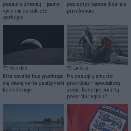
pasaulio žmonių – jauno
paslaptys tampa dideliais
vyro mirtis sukrėtė
privalumais
gerbėjus
Mokslas
Lietuva
Kita savaitė bus ypatinga:
Po paauglių smurto
šią dieną verta pasižymėti
protrūkių – specialistų
kalendoriuje
žodis: kodėl jie smurtą
paverčia reginiu?