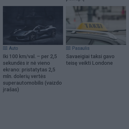
Auto
Pasaulis
Iki 100 km/val. – per 2,5
Savaeigiai taksi gavo
sekundės ir nė vieno
teisę veikti Londone
ekrano: pristatytas 2,5
mln. dolerių vertės
superautomobilis (vaizdo
įrašas)