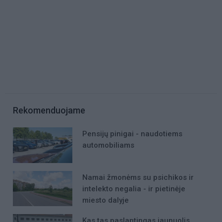
Rekomenduojame
Pensijų pinigai - naudotiems
automobiliams
Namai žmonėms su psichikos ir
intelekto negalia - ir pietinėje
miesto dalyje
Kas tas paslaptingas jaunuolis,