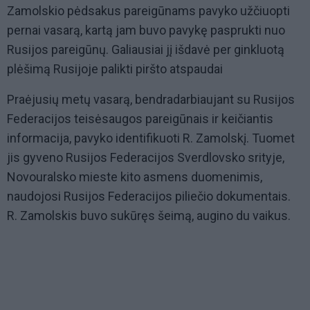
Zamolskio pėdsakus pareigūnams pavyko užčiuopti
pernai vasarą, kartą jam buvo pavykę pasprukti nuo
Rusijos pareigūnų. Galiausiai jį išdavė per ginkluotą
plėšimą Rusijoje palikti piršto atspaudai
Praėjusių metų vasarą, bendradarbiaujant su Rusijos
Federacijos teisėsaugos pareigūnais ir keičiantis
informacija, pavyko identifikuoti R. Zamolskį. Tuomet
jis gyveno Rusijos Federacijos Sverdlovsko srityje,
Novouralsko mieste kito asmens duomenimis,
naudojosi Rusijos Federacijos piliečio dokumentais.
R. Zamolskis buvo sukūręs šeimą, augino du vaikus.