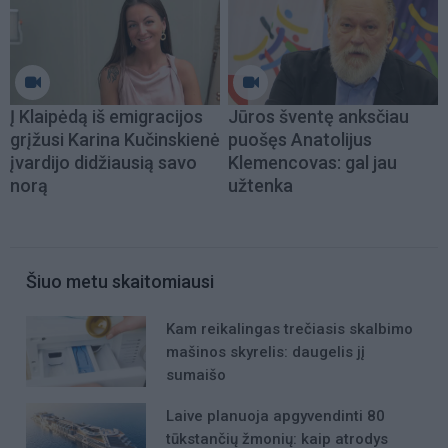
Į Klaipėdą iš emigracijos
Jūros šventę anksčiau
grįžusi Karina Kučinskienė
puošęs Anatolijus
įvardijo didžiausią savo
Klemencovas: gal jau
norą
užtenka
Šiuo metu skaitomiausi
Kam reikalingas trečiasis skalbimo
mašinos skyrelis: daugelis jį
sumaišo
Laive planuoja apgyvendinti 80
tūkstančių žmonių: kaip atrodys