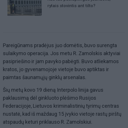
rytais stovintis ant tilto?
Pareigūnams pradėjus juo domėtis, buvo surengta
sulaikymo operacija. Jos metu R. Zamolskis aktyviai
pasipriešino ir jam pavyko pabėgti. Buvo atliekamos
kratos, jo gyvenamojoje vietoje buvo aptiktas ir
paimtas šaunamųjų ginklų arsenalas.
Šių metų kovo 19 dieną Interpolo linija gavus
paklausimą dėl ginkluoto plėšimo Rusijos
Federacijoje, Lietuvos kriminalistinių tyrimų centras
nustatė, kad iš maždaug 15 įvykio vietoje rastų pirštų
atspaudų keturi priklauso R. Zamolskiui.