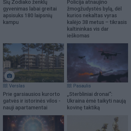
Šių Zodiako ženklų
Policija atnaujino
gyvenimas labai greitai
žmogžudystės bylą, dėl
apsisuks 180 laipsnių
kurios nekaltas vyras
kampu
kalėjo 38 metus – tikrasis
kaltininkas vis dar
ieškomas
Verslas
Pasaulis
Prie garsiausios kurorto
„Sterbliniai dronai“:
gatvės ir istorinės vilos -
Ukraina ėmė taikyti naują
nauji apartamentai
kovinę taktiką