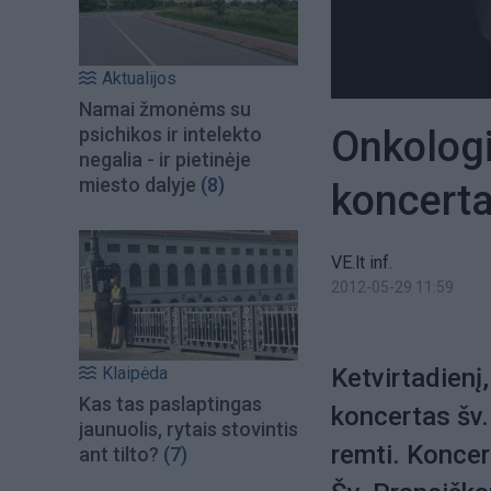
Aktualijos
Namai žmonėms su
Onkologi
psichikos ir intelekto
negalia - ir pietinėje
miesto dalyje
(8)
koncert
VE.lt inf.
2012-05-29 11:59
Klaipėda
Ketvirtadienį
Kas tas paslaptingas
koncertas šv.
jaunuolis, rytais stovintis
remti. Koncer
ant tilto?
(7)