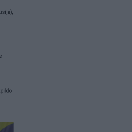
usija),
o
e
pildo