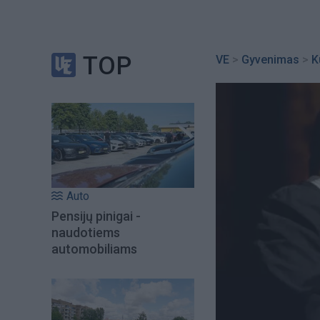
TOP
VE
>
Gyvenimas
>
K
Auto
Pensijų pinigai -
naudotiems
automobiliams