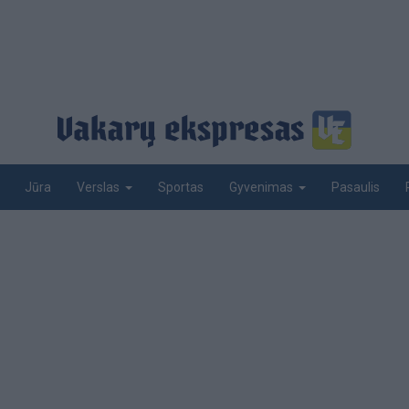
Jūra
Sportas
Pasaulis
Verslas
Gyvenimas