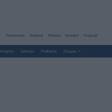
Desktop
Prenumerata
Skelbimai
Reklama
Kontaktai
Prisijungti
menu
top
Renginiai
Galerijos
Podkastai
Daugiau