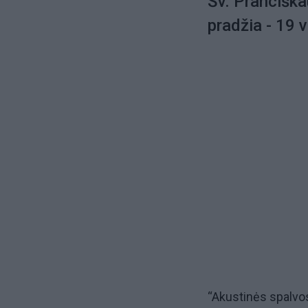
Šv. Pranciška
pradžia - 19 v
“Akustinės spalvos 