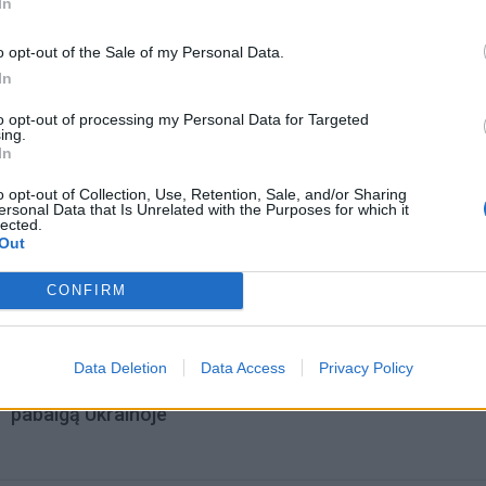
In
o opt-out of the Sale of my Personal Data.
In
to opt-out of processing my Personal Data for Targeted
ing.
In
o opt-out of Collection, Use, Retention, Sale, and/or Sharing
ersonal Data that Is Unrelated with the Purposes for which it
lected.
omiausi
Out
CONFIRM
Mirė garsi lietuvių aktorė: „Jos vaidmenys išliks Lietuv
teatro istorijoje“
Data Deletion
Data Access
Privacy Policy
Aiškiaregės pranašystė: numatė katastrofišką karo
pabaigą Ukrainoje