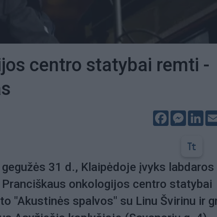
jos centro statybai remti -
as
Facebook
Messeng
Lin
, gegužės 31 d., Klaipėdoje įvyks labdaros
 Pranciškaus onkologijos centro statybai
to "Akustinės spalvos" su Linu Švirinu ir g