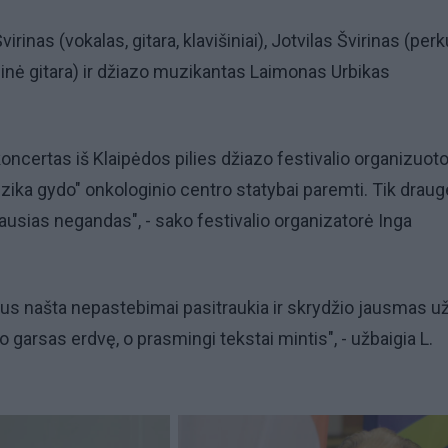
irinas (vokalas, gitara, klavišiniai), Jotvilas Švirinas (perk
sinė gitara) ir džiazo muzikantas Laimonas Urbikas
koncertas iš Klaipėdos pilies džiazo festivalio organizuot
zika gydo" onkologinio centro statybai paremti. Tik draug
iausias negandas", - sako festivalio organizatorė Inga
us našta nepastebimai pasitraukia ir skrydžio jausmas už
do garsas erdvę, o prasmingi tekstai mintis", - užbaigia L.