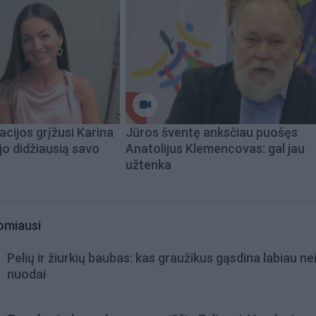
acijos grįžusi Karina
Jūros šventę anksčiau puošęs
jo didžiausią savo
Anatolijus Klemencovas: gal jau
užtenka
omiausi
Pelių ir žiurkių baubas: kas graužikus gąsdina labiau ne
nuodai