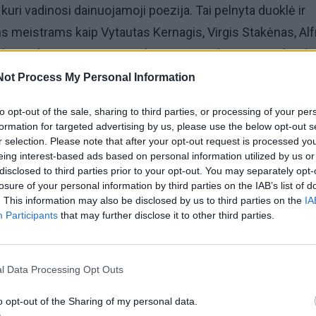
 kuri vadinosi dainuojamoji poezija. Tai pelnyta duoklė ir
s meistrams kaip Vytautas Kernagis, Virgis Stakėnas, Al
 Klova, Skirmantas Sasnauskas, Mieczyslaw Litwynski ir kt.
ems dainuojamosios poezijos ribas, atnešusiems ypatin
Not Process My Personal Information
odžio sąskambį, suformavusiems unikalią lietuviškąją
to opt-out of the sale, sharing to third parties, or processing of your per
tradiciją, kur tarp muzikos ir teksto vyksta lygiavertis
formation for targeted advertising by us, please use the below opt-out s
r selection. Please note that after your opt-out request is processed y
eing interest-based ads based on personal information utilized by us or
disclosed to third parties prior to your opt-out. You may separately opt-
moje didžioji dalis dainų - laiko patikrintos ir išsaugotos
losure of your personal information by third parties on the IAB’s list of
. This information may also be disclosed by us to third parties on the
IA
ries, Pauliaus Širvio, Petro Panavo, Jono Jakšto eiles ir
Participants
that may further disclose it to other third parties.
 - sako L. Švirinas.
l Data Processing Opt Outs
o opt-out of the Sharing of my personal data.