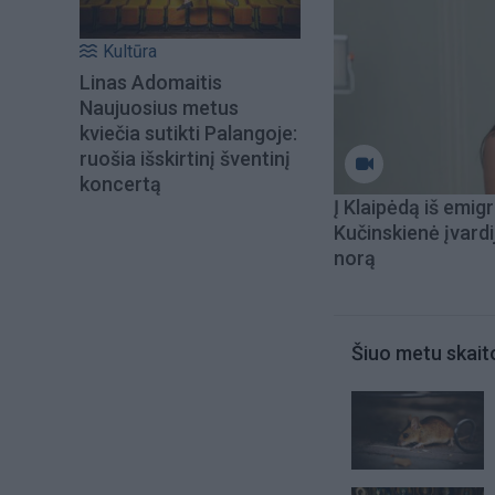
Kultūra
Linas Adomaitis
Naujuosius metus
kviečia sutikti Palangoje:
ruošia išskirtinį šventinį
koncertą
Į Klaipėdą iš emigr
Kučinskienė įvardi
norą
Šiuo metu skait