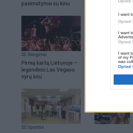
Opted 
pasimatymai su kinu
I want t
Opted 
I want 
Advertis
Opted 
I want t
Renginiai
of my P
was col
Pirmą kartą Lietuvoje –
Šiuo metu skait
Opted 
legendinis Las Vegaso
vyrų šou
Sportas