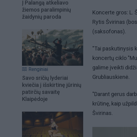
Į Palangą atkeliavo
žiemos paralimpinių
Koncerte gros: L. Šv
žaidynių paroda
Rytis Švirinas (bo
(saksofonas).
"Tai paskutinysis 
koncertų ciklo "Mu
galime įveikti didž
Renginiai
Grubliauskienė.
Savo sričių lyderiai
kviečia į išskirtinę jūrinių
patirčių savaitę
"Darant gerus darb
Klaipėdoje
krūtinę, kaip užpil
Švirinas.