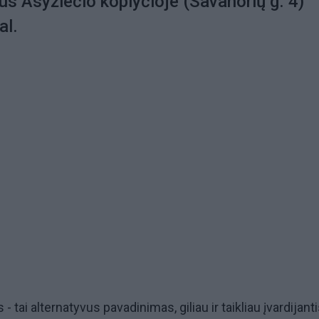
us Asyžiečio koplyčioje (Savanorių g. 4)
al.
- tai alternatyvus pavadinimas, giliau ir taikliau įvardijant