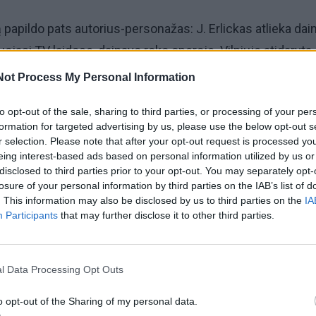
ą papildo pats autorius-personažas: J. Erlickas atlieka dai
uojasi TV laidose, dainavo roko operoje. Vilniuje atidaryta
o vardu - "Pas Erlicką". 1997 m. jis tapo Nacionalinės pre
Not Process My Personal Information
to opt-out of the sale, sharing to third parties, or processing of your per
formation for targeted advertising by us, please use the below opt-out s
mė Stalino mirties dieną, 1953 m. kovo 3 d. Studijavo
r selection. Please note that after your opt-out request is processed y
aus universitete, dirbo Gamtos apsaugos komiteto inspekto
eing interest-based ads based on personal information utilized by us or
disclosed to third parties prior to your opt-out. You may separately opt-
nos darbininku, laikraščių redakcijose. J. Erlicko tekstų
losure of your personal information by third parties on the IAB’s list of
pocha, sovietinės imperijos griūtis ir nepriklausomos Lie
. This information may also be disclosed by us to third parties on the
IA
Participants
that may further disclose it to other third parties.
sis, žmonių pastangos prisitaikyti prie naujos tikrovės,
džios ir visuomenės gyvenimo.
l Data Processing Opt Outs
o opt-out of the Sharing of my personal data.