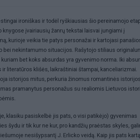
stingai ironiškas ir todėl ryškiausias šio pereinamojo eta
o knygose įvairiausių žanrų tekstai laisvai jungiami į
, kurioje veikia tie patys personažai ir kartojasi panašio
bei nekintamumo situacijos. Rašytojo stiliaus originalu
 kuriam bet koks absurdas yra gyvenimo norma. Iki absu
r literatūros klišės, laikraštiniai štampai, kanceliarizmai.
ja istorijos mitus, perkuria žinomus romantinės istorijo
amas pramanytus personažus su realiomis Lietuvos istori
bėmis.
e, klasiku pasiskelbė jis pats, o visi patikėjo) gyvenimas
es šydu ir tik kur ne kur, pro kandžių praėstas skyles, gal
iešumoje nesišypsantį J. Erlicko veidą. Kaip jis pats kart