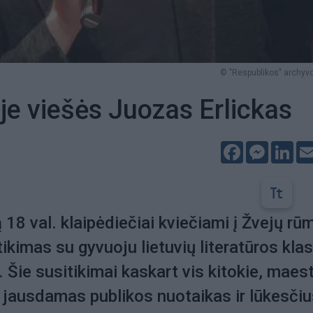
© "Respublikos" archyvo
je viešės Juozas Erlickas
Facebook
Messeng
Lin
 18 val. klaipėdiečiai kviečiami į Žvejų rū
ikimas su gyvuoju lietuvių literatūros klas
. Šie susitikimai kaskart vis kitokie, maes
 jausdamas publikos nuotaikas ir lūkesčiu