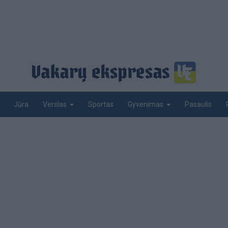
Jūra
Sportas
Pasaulis
Verslas
Gyvenimas