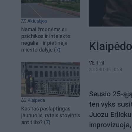
Aktualijos
Namai žmonėms su
psichikos ir intelekto
Klaipėdo
negalia - ir pietinėje
miesto dalyje
(7)
VE.lt inf.
2012-01-16 10:28
Sausio 25-ąją
Klaipėda
ten vyks susit
Kas tas paslaptingas
Juozu Erlicku
jaunuolis, rytais stovintis
ant tilto?
(7)
improvizuoja,