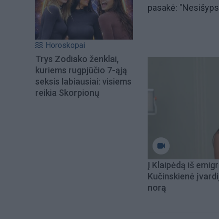
pasakė: "Nesišypsau
Horoskopai
Trys Zodiako ženklai,
kuriems rugpjūčio 7-ąją
seksis labiausiai: visiems
reikia Skorpionų
Į Klaipėdą iš emigr
Kučinskienė įvardi
norą