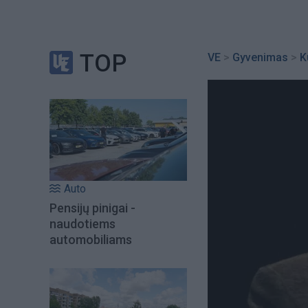
TOP
VE
>
Gyvenimas
>
K
Auto
Pensijų pinigai -
naudotiems
automobiliams