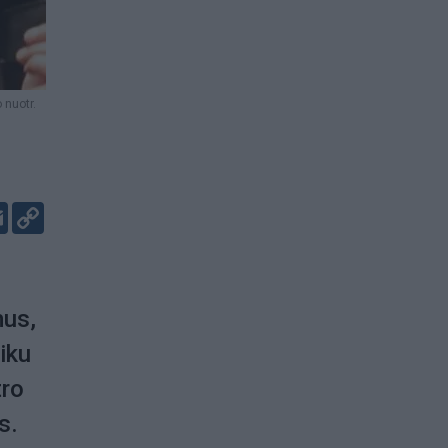
 nuotr.
er
kedIn
Email
Copy
Link
mus,
iku
tro
s.