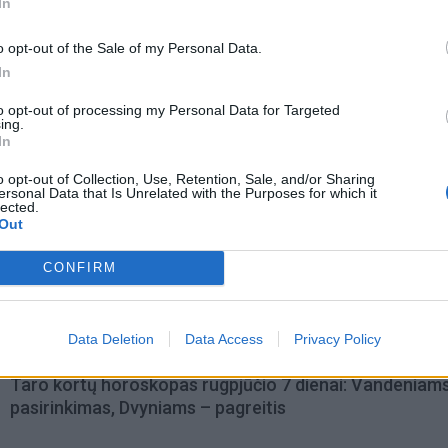
In
o opt-out of the Sale of my Personal Data.
In
to opt-out of processing my Personal Data for Targeted
ing.
In
o opt-out of Collection, Use, Retention, Sale, and/or Sharing
ersonal Data that Is Unrelated with the Purposes for which it
lected.
Out
omiausi
CONFIRM
Aiškiaregės pranašystė: numatė katastrofišką karo
pabaigą Ukrainoje
Data Deletion
Data Access
Privacy Policy
Taro kortų horoskopas rugpjūčio 7 dienai: Vandeniam
pasirinkimas, Dvyniams – pagreitis