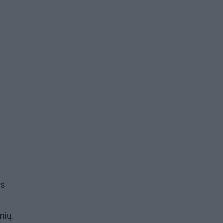
is
nių.