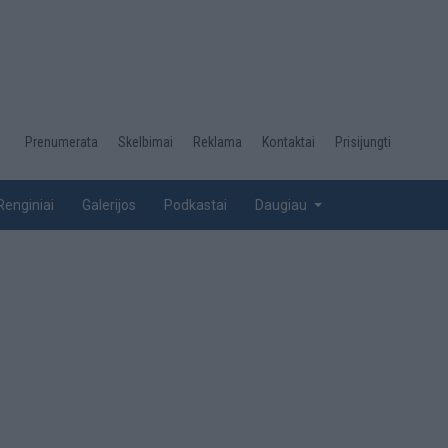
Desktop
Prenumerata
Skelbimai
Reklama
Kontaktai
Prisijungti
menu
top
Renginiai
Galerijos
Podkastai
Daugiau