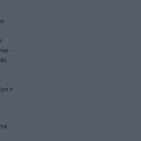
po
s
mas -
rdo
s
jos ir
ime
ą