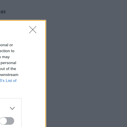
nas
mijos
sonal or
ection to
ou may
riumi,
 personal
out of the
 downstream
tuvos
B’s List of