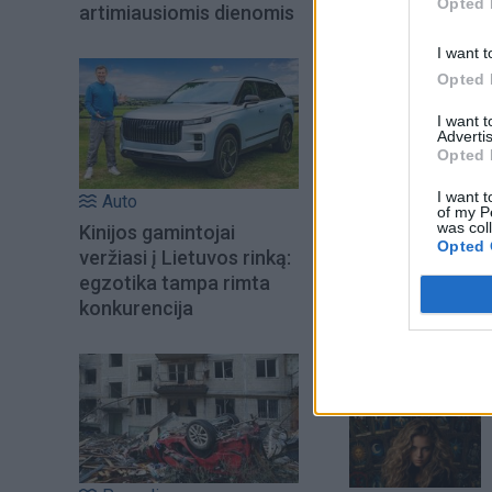
Opted 
artimiausiomis dienomis
I want t
Opted 
I want 
Advertis
Opted 
I want t
Auto
of my P
was col
Kinijos gamintojai
Opted 
veržiasi į Lietuvos rinką:
Šiuo metu skait
egzotika tampa rimta
konkurencija