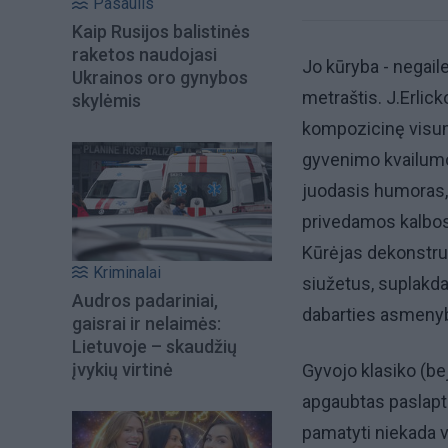
Pasaulis
Kaip Rusijos balistinės
raketos naudojasi
Jo kūryba - negaile
Ukrainos oro gynybos
metraštis. J.Erlick
skylėmis
kompozicinę visumą
gyvenimo kvailumo 
juodasis humoras,
privedamos kalbos i
Kūrėjas dekonstruo
Kriminalai
siužetus, suplakd
Audros padariniai,
dabarties asmeny
gaisrai ir nelaimės:
Lietuvoje – skaudžių
įvykių virtinė
Gyvojo klasiko (bej
apgaubtas paslapti
pamatyti niekada v