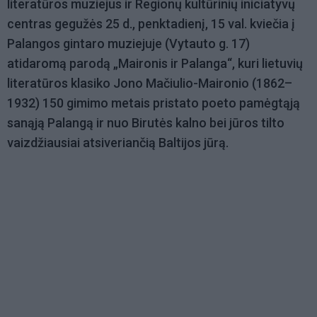
literatūros muziejus ir Regionų kultūrinių iniciatyvų
centras gegužės 25 d., penktadienį, 15 val. kviečia į
Palangos gintaro muziejuje (Vytauto g. 17)
atidaromą parodą „Maironis ir Palanga“, kuri lietuvių
literatūros klasiko Jono Mačiulio-Maironio (1862–
1932) 150 gimimo metais pristato poeto pamėgtąją
sanąją Palangą ir nuo Birutės kalno bei jūros tilto
vaizdžiausiai atsiveriančią Baltijos jūrą.