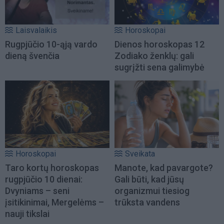
Laisvalaikis
Horoskopai
Rugpjūčio 10-ąją vardo
Dienos horoskopas 12
dieną švenčia
Zodiako ženklų: gali
sugrįžti sena galimybė
Horoskopai
Sveikata
Taro kortų horoskopas
Manote, kad pavargote?
rugpjūčio 10 dienai:
Gali būti, kad jūsų
Dvyniams – seni
organizmui tiesiog
įsitikinimai, Mergelėms –
trūksta vandens
nauji tikslai