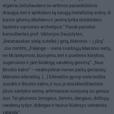
atgaivai, bičiuliaudavo su artimos pasaulėžiūros
draugija, bet ir aptikdavo tą savąją metafizinę erdvę, iš
kurios gilumų iškeldavo ir jautria lyrika išreikšdavo
tautinės sąmonės archetipus.“ Pasak parodos
konsultantės prof. Viktorijos Daujotytės,
„Baranauskas sielą sutelkė į girią, Maironis – į jūrą“.
Jos mintim, „Palanga – viena svarbiųjų Maironio vietų,
ne tik lankymosi, buvojimo, bet ir poetinės kūrybos,
sugėrusios ir jam būdingą vandenų geismą“. „Nuo
Birutės kalno“ – neabejotinai vienas pačių geriausių
Maironio eilėraščių. (...) Eilėraščio gyvoji siela leidžia
suvokti ir Birutės kalno, ir nuo jo atsiskleidžiančios
jūros santykio esmę, artimiausiai susijusią su
genius
loci.
Tai giluminis žmogaus, žemės, dangaus, didžiųjų
vandenų ryšys, didingas ir taurus liūdesys vienatvės
valandą“.