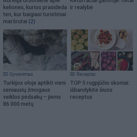
Aurelija Urbonienė apie
Keturračiai gamtoje: mitai
keliones, kurios prasideda
ir realybė
ten, kur baigiasi turistiniai
maršrutai
(2)
Gyvenimas
Receptai
Turkijos oloje aptikti vieni
TOP 5 rugpjūčio skoniai:
seniausių žmogaus
išbandykite šiuos
veiklos pėdsakų – jiems
receptus
86 000 metų