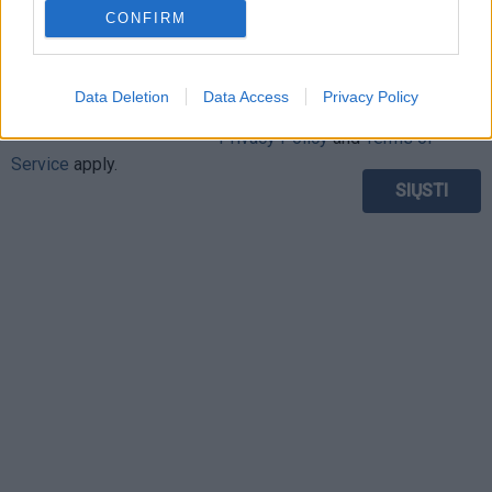
CONFIRM
This site is protected by
Data Deletion
Data Access
Privacy Policy
Sutinku su
taisyklėmis
reCAPTCHA and the Google
Privacy Policy
and
Terms of
Service
apply.