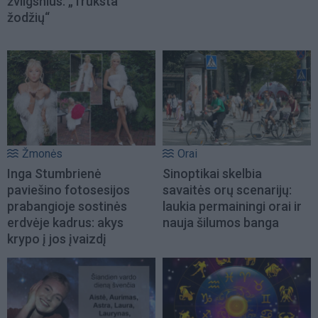
žvilgsnius: „Trūksta
žodžių“
Žmonės
Orai
Inga Stumbrienė
Sinoptikai skelbia
paviešino fotosesijos
savaitės orų scenarijų:
prabangioje sostinės
laukia permainingi orai ir
erdvėje kadrus: akys
nauja šilumos banga
krypo į jos įvaizdį