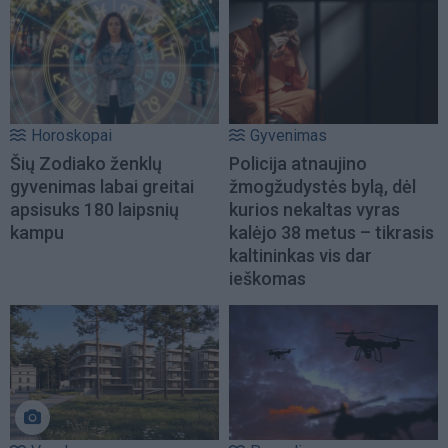
Horoskopai
Gyvenimas
Šių Zodiako ženklų
Policija atnaujino
gyvenimas labai greitai
žmogžudystės bylą, dėl
apsisuks 180 laipsnių
kurios nekaltas vyras
kampu
kalėjo 38 metus – tikrasis
kaltininkas vis dar
ieškomas