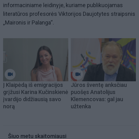
informaciniame leidinyje, kuriame publikuojamas
literatūros profesorės Viktorijos Daujotytes straipsnis
„Maironis ir Palanga“.
Į Klaipėdą iš emigracijos
Jūros šventę anksčiau
grįžusi Karina Kučinskienė
puošęs Anatolijus
įvardijo didžiausią savo
Klemencovas: gal jau
norą
užtenka
Šiuo metu skaitomiausi