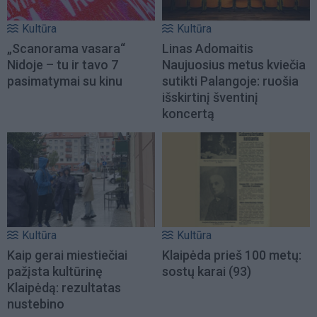
Kultūra
Kultūra
„Scanorama vasara“
Linas Adomaitis
Nidoje – tu ir tavo 7
Naujuosius metus kviečia
pasimatymai su kinu
sutikti Palangoje: ruošia
išskirtinį šventinį
koncertą
Kultūra
Kultūra
Kaip gerai miestiečiai
Klaipėda prieš 100 metų:
pažįsta kultūrinę
sostų karai (93)
Klaipėdą: rezultatas
nustebino