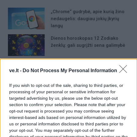
„Chrome“ gudrybė, apie kurią žino
nedaugelis: daugiau jokių įkyrių
langų
Dienos horoskopas 12 Zodiako
ženklų: gali sugrįžti sena galimybė
Kinija išbandė didžiausią pasaulyje
ve.lt -
Do Not Process My Personal Information
582 tonas sveriantį magnetą, kuris
bus naudojamas kuriant „dirbtinę
If you wish to opt-out of the sale, sharing to third parties, or
Saulę“
processing of your personal or sensitive information for
targeted advertising by us, please use the below opt-out
section to confirm your selection. Please note that after your
opt-out request is processed you may continue seeing
interest-based ads based on personal information utilized by
Raktažodžiai
us or personal information disclosed to third parties prior to
your opt-out. You may separately opt-out of the further
maironis
Gintaro muziejus
disclosure of your personal information by third parties on the