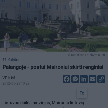
© Redakcijos archyvo nuotr.
Kultūra
Palangoje - poetui Maironiui skirti renginiai
Facebook
Messenger
LinkedIn
Email
C
VE.lt inf.
L
2012-05-23 10:29
Lietuvos dailės muziejus, Maironio lietuvių