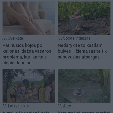
Sveikata
Sodas ir daržas
Patinusios kojos po
Nedarykite to kasdami
kelionės: dažna vasaros
bulves – žiemą rasite tik
problema, kuri kartais
supuvusias atsargas
slepia daugiau
Laisvalaikis
Auto