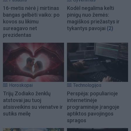
16-metis nėrė į mirtinas
Kodėl negalima kelti
bangas gelbėti vaiko: po
pinigų nuo žemės:
kovos su likimu
magiškos priežastys ir
sureagavo net
tykantys pavojai
(2)
prezidentas
Horoskopai
Technologijos
Trijų Zodiako ženklų
Perspėja: populiarioje
atstovai jau tuoj
internetinėje
atsisveikins su vienatve ir
programinėje įrangoje
sutiks meilę
aptiktos pavojingos
spragos