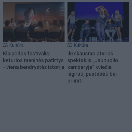
Kultūra
Kultūra
Klaipėdos festivalis:
Iki skausmo atviras
keturios meninės patirtys
spektaklis „Jaunuolio
- viena bendrystės istorija
kambaryje“ kviečia
išgirsti, pastebėti bei
priimti