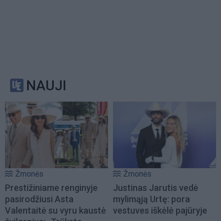
NAUJI
Žmonės
Žmonės
Prestižiniame renginyje
Justinas Jarutis vedė
pasirodžiusi Asta
mylimąją Urtę: pora
Valentaitė su vyru kaustė
vestuves iškėlė pajūryje