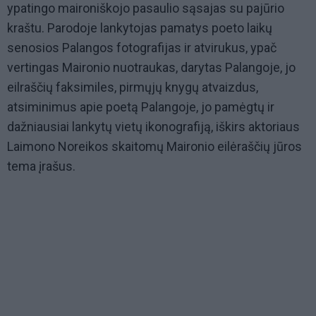
ypatingo maironiškojo pasaulio sąsajas su pajūrio
kraštu. Parodoje lankytojas pamatys poeto laikų
senosios Palangos fotografijas ir atvirukus, ypač
vertingas Maironio nuotraukas, darytas Palangoje, jo
eilraščių faksimiles, pirmųjų knygų atvaizdus,
atsiminimus apie poetą Palangoje, jo pamėgtų ir
dažniausiai lankytų vietų ikonografiją, iškirs aktoriaus
Laimono Noreikos skaitomų Maironio eilėraščių jūros
tema įrašus.