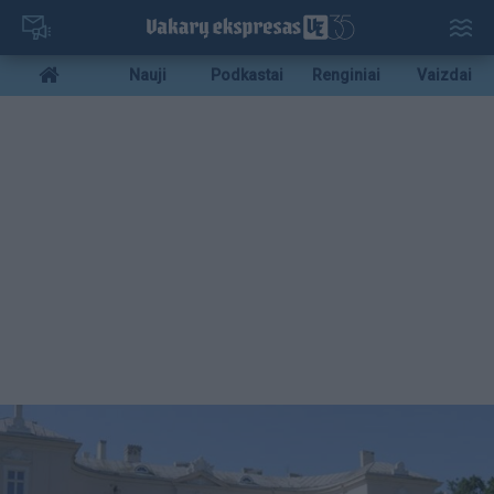
Pereiti
į
pagrindinį
Mobile
Nauji
Podkastai
Renginiai
Vaizdai
turinį
menu
bottom