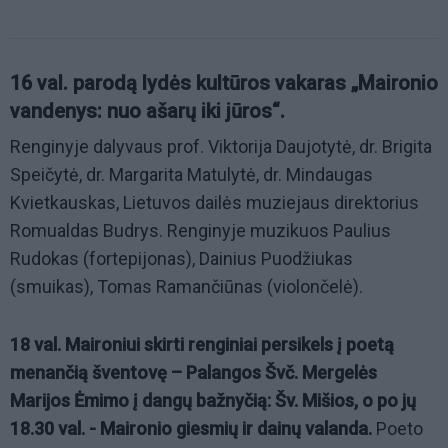
16 val. parodą lydės kultūros vakaras „Maironio
vandenys: nuo ašarų iki jūros“.
Renginyje dalyvaus prof. Viktorija Daujotytė, dr. Brigita
Speičytė, dr. Margarita Matulytė, dr. Mindaugas
Kvietkauskas, Lietuvos dailės muziejaus direktorius
Romualdas Budrys. Renginyje muzikuos Paulius
Rudokas (fortepijonas), Dainius Puodžiukas
(smuikas), Tomas Ramančiūnas (violončelė).
18 val. Maironiui skirti renginiai persikels į poetą
menančią šventovę – Palangos Švč. Mergelės
Marijos Ėmimo į dangų bažnyčią: Šv. Mišios, o po jų
18.30 val. - Maironio giesmių ir dainų valanda.
Poeto