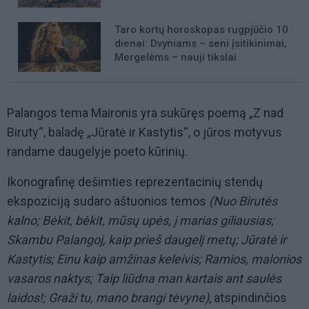
Taro kortų horoskopas rugpjūčio 10
dienai: Dvyniams – seni įsitikinimai,
Mergelėms – nauji tikslai
Palangos tema Maironis yra sukūręs poemą „Z nad
Biruty“, baladę „Jūratė ir Kastytis“, o jūros motyvus
randame daugelyje poeto kūrinių.
Ikonografinę dešimties reprezentacinių stendų
ekspoziciją sudaro aštuonios temos
(Nuo Birutės
kalno; Bėkit, bėkit, mūsų upės, į marias giliausias;
Skambu Palangoj, kaip prieš daugelį metų; Jūratė ir
Kastytis; Einu kaip amžinas keleivis; Ramios, malonios
vasaros naktys; Taip liūdna man kartais ant saulės
laidos!; Graži tu, mano brangi tėvyne)
, atspindinčios