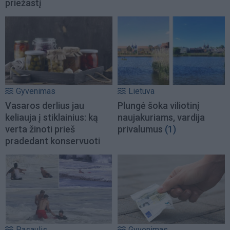
priežastį
Gyvenimas
Lietuva
Vasaros derlius jau
Plungė šoka viliotinį
keliauja į stiklainius: ką
naujakuriams, vardija
verta žinoti prieš
privalumus
(1)
pradedant konservuoti
Pasaulis
Gyvenimas