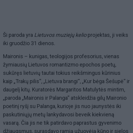
Ši paroda yra
Lietuvos muziejų kelio
projektas, ji veiks
iki gruodžio 31 dienos.
Maironis – kunigas, teologijos profesorius, vienas
žymiausių Lietuvos romantizmo epochos poetų,
sukūręs lietuvių tautai tokius reikšmingus kūrinius
kaip „Trakų pilis“, „Lietuva brangi“, „Kur bėga Šešupė“ ir
daugelį kitų. Kuratorės Margaritos Matulytės mintim,
„paroda „Maironis ir Palanga“ atskleidžia gilų Maironio
poetinį ryšį su Palanga, kurioje jis nuo jaunystės iki
paskutiniųjų metų lankydavosi beveik kiekvieną
vasarą. Čia jis ne tik patirdavo paprastus gyvenimo
džiaugsmus, surasdavo ramią užuovėją kūno ir sielos