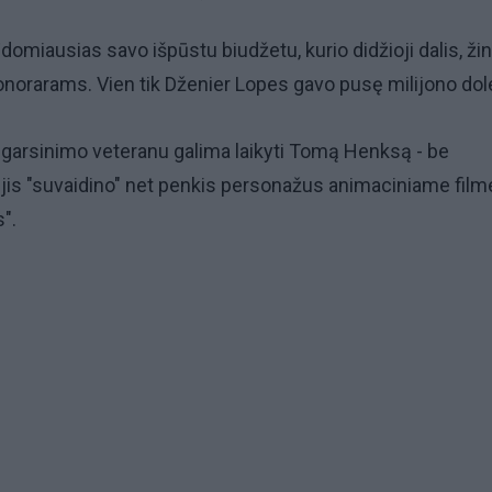
įdomiausias savo išpūstu biudžetu, kurio didžioji dalis, ži
honorarams. Vien tik Dženier Lopes gavo pusę milijono dole
 garsinimo veteranu galima laikyti Tomą Henksą - be
jis "suvaidino" net penkis personažus animaciniame film
".