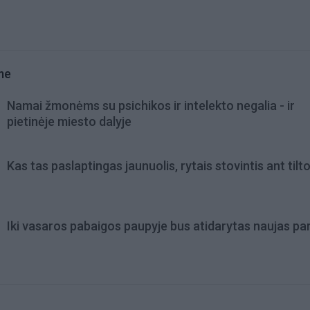
me
Namai žmonėms su psichikos ir intelekto negalia - ir
pietinėje miesto dalyje
Kas tas paslaptingas jaunuolis, rytais stovintis ant tilt
Iki vasaros pabaigos paupyje bus atidarytas naujas pa