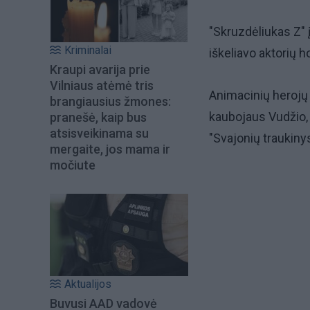
"Skruzdėliukas Z" 
Kriminalai
iškeliavo aktorių 
Kraupi avarija prie
Vilniaus atėmė tris
Animacinių herojų
brangiausius žmones:
kaubojaus Vudžio, 
pranešė, kaip bus
atsisveikinama su
"Svajonių traukinys
mergaite, jos mama ir
močiute
Aktualijos
Buvusi AAD vadovė