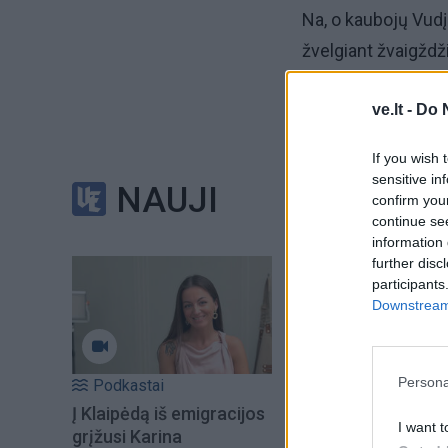
Na, o kaubojų Vudį
žvelgiant žvaigždž
dolerių, tačiau ją 
ve.lt -
Do 
5 mln. dolerių. Įdo
3"...
If you wish 
sensitive in
NAUJI
confirm you
continue se
information 
further disc
participants
Downstream 
Persona
Podkastai
Į Klaipėdą iš emigracijos
I want t
grįžusi Karina