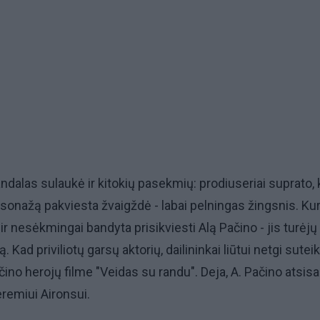
andalas sulaukė ir kitokių pasekmių: prodiuseriai suprato,
ersonažą pakviesta žvaigždė - labai pelningas žingsnis. Kur
i ir nesėkmingai bandyta prisikviesti Alą Pačino - jis turėjų
ą. Kad priviliotų garsų aktorių, dailininkai liūtui netgi sutei
ino herojų filme "Veidas su randu". Deja, A. Pačino atsisa
eremiui Aironsui.