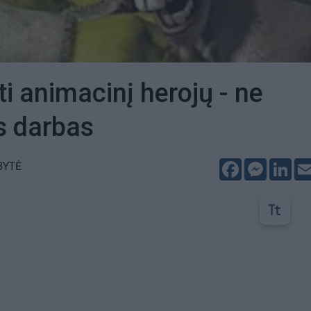
ti animacinį herojų - ne
s darbas
Facebook
Messeng
Lin
BYTĖ