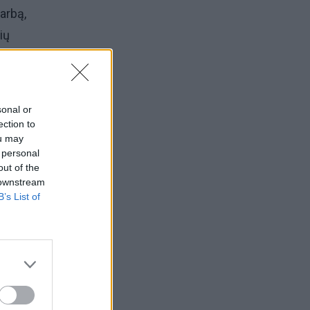
arbą,
ių
s gavo
ija-
sonal or
ection to
ou may
 personal
out of the
 downstream
B’s List of