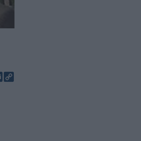
er
kedIn
Email
Copy
Link