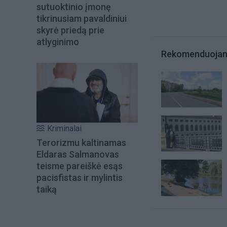
sutuoktinio įmonę
tikrinusiam pavaldiniui
skyrė priedą prie
atlyginimo
Rekomenduoja
Kriminalai
Terorizmu kaltinamas
Eldaras Salmanovas
teisme pareiškė esąs
pacisfistas ir mylintis
taiką