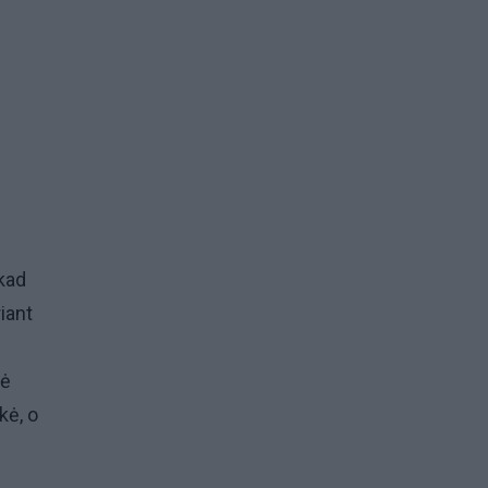
 kad
iant
kė
kė, o