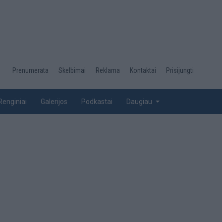
Desktop
Prenumerata
Skelbimai
Reklama
Kontaktai
Prisijungti
menu
top
Renginiai
Galerijos
Podkastai
Daugiau