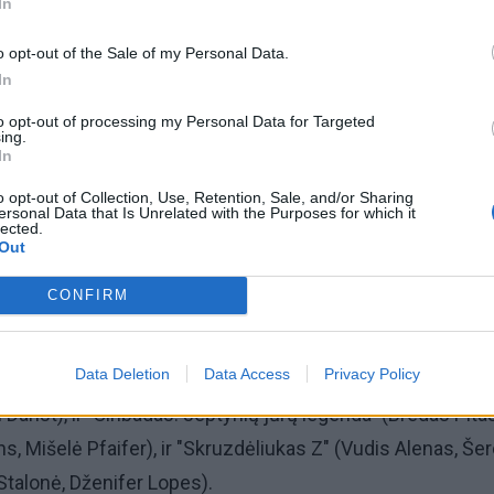
In
o opt-out of the Sale of my Personal Data.
omiausi
In
Aiškiaregės pranašystė: numatė katastrofišką karo
to opt-out of processing my Personal Data for Targeted
pabaigą Ukrainoje
ing.
In
o opt-out of Collection, Use, Retention, Sale, and/or Sharing
Kraupi avarija prie Vilniaus atėmė tris brangiausius
ersonal Data that Is Unrelated with the Purposes for which it
žmones: pranešė, kaip bus atsisveikinama su mergaite,
lected.
Out
mama ir močiute
CONFIRM
vaigždžių dalyvavimas ne visada yra animacinio filmo sė
Data Deletion
Data Access
Privacy Policy
vyzdžių apstu - ir "Anastasija" (įgarsino Meg Rajan, Džona
 Danst), ir "Sinbadas: septynių jūrų legenda" (Bredas Pitas
s, Mišelė Pfaifer), ir "Skruzdėliukas Z" (Vudis Alenas, Še
 Stalonė, Dženifer Lopes).