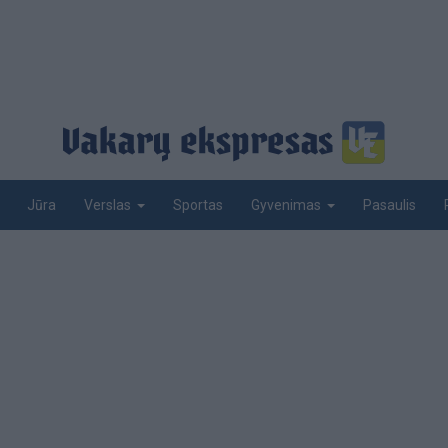
Jūra
Sportas
Pasaulis
Verslas
Gyvenimas