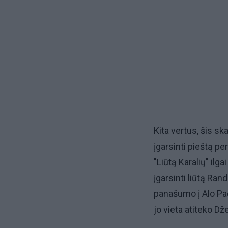
Kita vertus, šis sk
įgarsinti pieštą p
"Liūtą Karalių" ilga
įgarsinti liūtą Rand
panašumo į Alo Pač
jo vieta atiteko Dž