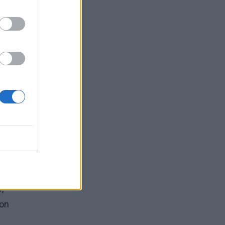
 jos
kmės
s
,
ron