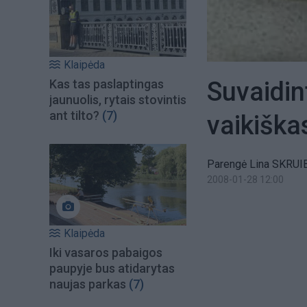
Klaipėda
Suvaidin
Kas tas paslaptingas
jaunuolis, rytais stovintis
ant tilto?
(7)
vaikiška
Parengė Lina SKRUI
2008-01-28 12:00
Klaipėda
Iki vasaros pabaigos
paupyje bus atidarytas
naujas parkas
(7)