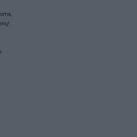
noma,
rių!
e