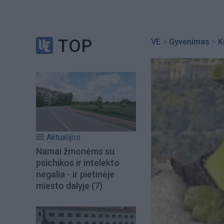
TOP
VE
>
Gyvenimas
>
K
Aktualijos
Namai žmonėms su
psichikos ir intelekto
negalia - ir pietinėje
miesto dalyje
(7)