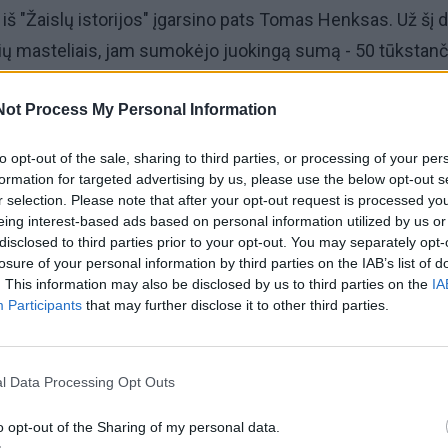
 iš "Žaislų istorijos" įgarsino pats Tomas Henksas. Už šį d
ių masteliais, jam sumokėjo juokingą sumą - 50 tūkstanč
galima įvardyti kaip avansą, mat už antrąją filmo dalį Toma
Not Process My Personal Information
mu, koks bus atlygis, kai ekranuose pasirodys "Žaislų istor
to opt-out of the sale, sharing to third parties, or processing of your per
formation for targeted advertising by us, please use the below opt-out s
r selection. Please note that after your opt-out request is processed y
eing interest-based ads based on personal information utilized by us or
disclosed to third parties prior to your opt-out. You may separately opt-
losure of your personal information by third parties on the IAB’s list of
. This information may also be disclosed by us to third parties on the
IA
Participants
that may further disclose it to other third parties.
l Data Processing Opt Outs
o opt-out of the Sharing of my personal data.