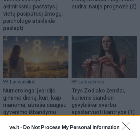
akimirksniu pastatys į
audra: nauja prognozė
(2)
vietą pasipūtusį žmogų:
psichologė atskleidė
paslaptį
Laisvalaikis
Laisvalaikis
Numerologai įvardijo
Trys Zodiako ženklai,
gimimo dieną, kuri, kaip
kuriems šiandien
manoma, atneša daugiau
gyvybiškai svarbu
gyvenimo išbandymų
apsišarvuoti kantrybe
(1)
ve.lt -
Do Not Process My Personal Information