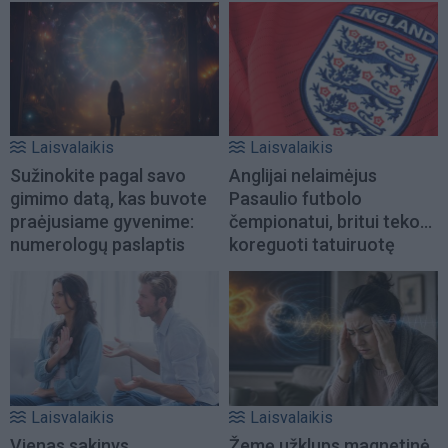
Laisvalaikis
Laisvalaikis
Sužinokite pagal savo
Anglijai nelaimėjus
gimimo datą, kas buvote
Pasaulio futbolo
praėjusiame gyvenime:
čempionatui, britui teko...
numerologų paslaptis
koreguoti tatuiruotę
Laisvalaikis
Laisvalaikis
Vienas sakinys
Žemę užklups magnetinė