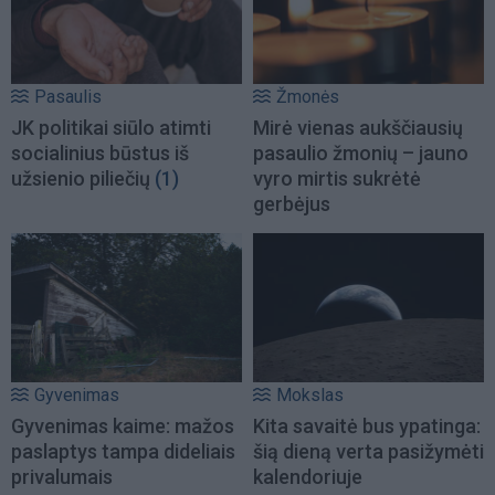
Pasaulis
Žmonės
JK politikai siūlo atimti
Mirė vienas aukščiausių
socialinius būstus iš
pasaulio žmonių – jauno
užsienio piliečių
(1)
vyro mirtis sukrėtė
gerbėjus
Gyvenimas
Mokslas
Gyvenimas kaime: mažos
Kita savaitė bus ypatinga:
paslaptys tampa dideliais
šią dieną verta pasižymėti
privalumais
kalendoriuje