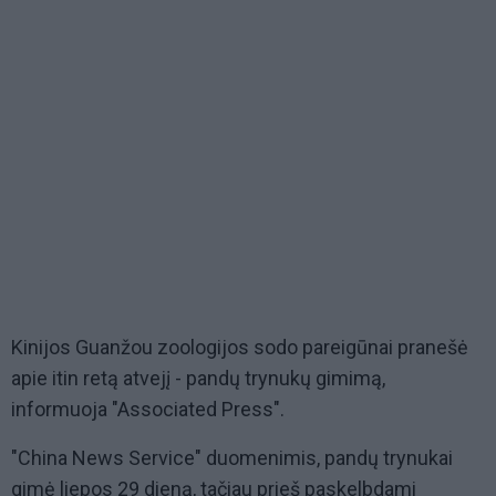
Kinijos Guanžou zoologijos sodo pareigūnai pranešė
apie itin retą atvejį - pandų trynukų gimimą,
informuoja "Associated Press".
"China News Service" duomenimis, pandų trynukai
gimė liepos 29 dieną, tačiau prieš paskelbdami