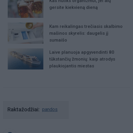
Kas nutiks organizmui, jei alų
gersite kiekvieną dieną
Kam reikalingas trečiasis skalbimo
mašinos skyrelis: daugelis jį
sumaišo
Laive planuoja apgyvendinti 80
tūkstančių žmonių: kaip atrodys
plaukiojantis miestas
Raktažodžiai
pandos