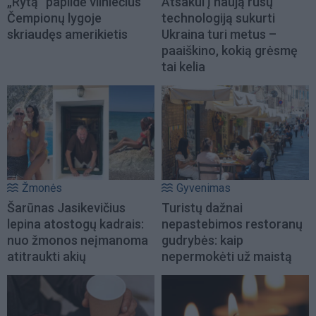
„Rytą“ papildė vilniečius
Atsakui į naują rusų
Čempionų lygoje
technologiją sukurti
skriaudęs amerikietis
Ukraina turi metus –
paaiškino, kokią grėsmę
tai kelia
Žmonės
Gyvenimas
Šarūnas Jasikevičius
Turistų dažnai
lepina atostogų kadrais:
nepastebimos restoranų
nuo žmonos neįmanoma
gudrybės: kaip
atitraukti akių
nepermokėti už maistą