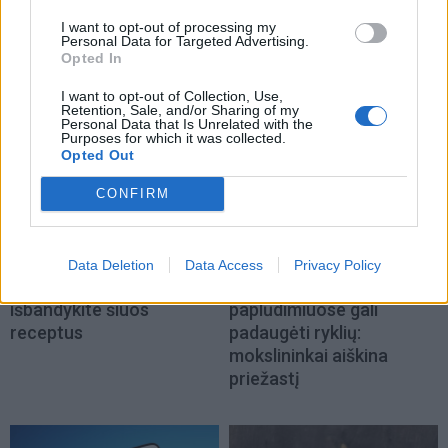
I want to opt-out of processing my
Personal Data for Targeted Advertising.
Opted In
NAUJI
I want to opt-out of Collection, Use,
Retention, Sale, and/or Sharing of my
Personal Data that Is Unrelated with the
Purposes for which it was collected.
Opted Out
CONFIRM
Receptai
Gyvenimas
Data Deletion
Data Access
Privacy Policy
TOP 5 rugpjūčio skoniai:
Kalifornijos
išbandykite šiuos
paplūdimiuose gali
receptus
padaugėti ryklių:
mokslininkai aiškina
priežastį