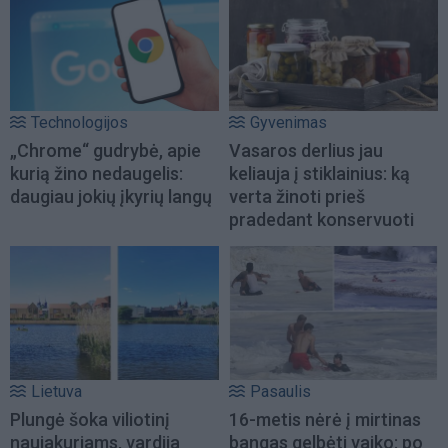
Technologijos
Gyvenimas
„Chrome“ gudrybė, apie
Vasaros derlius jau
kurią žino nedaugelis:
keliauja į stiklainius: ką
daugiau jokių įkyrių langų
verta žinoti prieš
pradedant konservuoti
Lietuva
Pasaulis
Plungė šoka viliotinį
16-metis nėrė į mirtinas
naujakuriams, vardija
bangas gelbėti vaiko: po