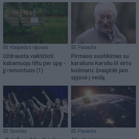
Klaipėdos rajonas
Pasaulis
Uždrausta vaikščioti
Pirmasis susitikimas su
kabamuoju tiltu per upę -
karaliumi Karoliu III virto
jį remontuos
(1)
košmaru: žvaigždė jam
spjovė į veidą
Sportas
Pasaulis