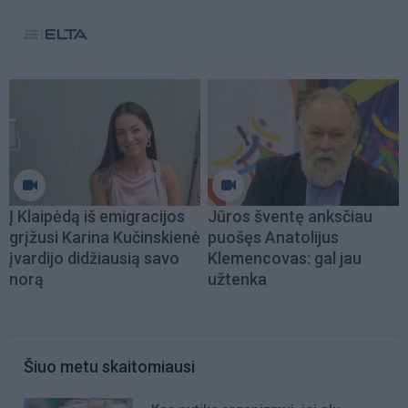
Į Klaipėdą iš emigracijos
Jūros šventę anksčiau
grįžusi Karina Kučinskienė
puošęs Anatolijus
įvardijo didžiausią savo
Klemencovas: gal jau
norą
užtenka
Šiuo metu skaitomiausi