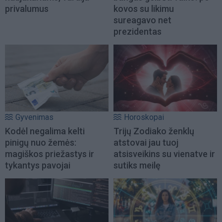
privalumus
kovos su likimu
sureagavo net
prezidentas
Gyvenimas
Horoskopai
Kodėl negalima kelti
Trijų Zodiako ženklų
pinigų nuo žemės:
atstovai jau tuoj
magiškos priežastys ir
atsisveikins su vienatve ir
tykantys pavojai
sutiks meilę