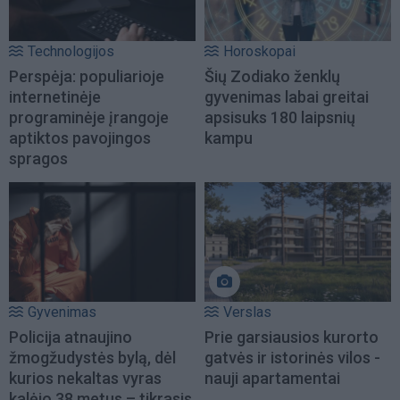
Technologijos
Horoskopai
Perspėja: populiarioje
Šių Zodiako ženklų
internetinėje
gyvenimas labai greitai
programinėje įrangoje
apsisuks 180 laipsnių
aptiktos pavojingos
kampu
spragos
Gyvenimas
Verslas
Policija atnaujino
Prie garsiausios kurorto
žmogžudystės bylą, dėl
gatvės ir istorinės vilos -
kurios nekaltas vyras
nauji apartamentai
kalėjo 38 metus – tikrasis