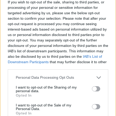
If you wish to opt-out of the sale, sharing to third parties, or
processing of your personal or sensitive information for
targeted advertising by us, please use the below opt-out
section to confirm your selection. Please note that after your
Laisvalaikis
Laisvalaikis
opt-out request is processed you may continue seeing
Šie trumpi kirpimai po 50
Kūno kalbos testas:
interest-based ads based on personal information utilized by
metų suteikia plaukams
pasirinkite gestą ir
us or personal information disclosed to third parties prior to
daugiau apimties, o veidui
sužinokite, kas trukdo
your opt-out. You may separately opt-out of the further
disclosure of your personal information by third parties on the
– gaivumo
atsipalaiduoti
(2)
IAB’s list of downstream participants. This information may
also be disclosed by us to third parties on the
IAB’s List of
Downstream Participants
that may further disclose it to other
third parties.
Personal Data Processing Opt Outs
I want to opt-out of the Sharing of my
personal data.
Opted In
I want to opt-out of the Sale of my
Personal Data.
Opted In