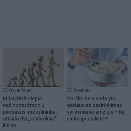
Gyvenimas
Sveikata
Mūsų DNR slepia
Varškė ne visada yra
nežinomų žmonių
geriausias pasirinkimas
pėdsakus: mokslininkai
vyresniame amžiuje – ką
atrado dvi „vaiduoklių“
siūlo specialistai?
linijas