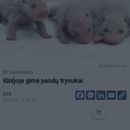
© EPA-ELTA nuotr.
Laisvalaikis
Kinijoje gimė pandų trynukai
Facebook
Messenger
LinkedIn
Email
C
ELTA
L
2014-08-12 18:14