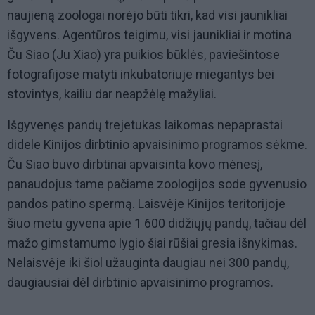
naujieną zoologai norėjo būti tikri, kad visi jaunikliai
išgyvens. Agentūros teigimu, visi jaunikliai ir motina
Ču Siao (Ju Xiao) yra puikios būklės, paviešintose
fotografijose matyti inkubatoriuje miegantys bei
stovintys, kailiu dar neapžėlę mažyliai.
Išgyvenęs pandų trejetukas laikomas nepaprastai
didele Kinijos dirbtinio apvaisinimo programos sėkme.
Ču Siao buvo dirbtinai apvaisinta kovo mėnesį,
panaudojus tame pačiame zoologijos sode gyvenusio
pandos patino spermą. Laisvėje Kinijos teritorijoje
šiuo metu gyvena apie 1 600 didžiųjų pandų, tačiau dėl
mažo gimstamumo lygio šiai rūšiai gresia išnykimas.
Nelaisvėje iki šiol užauginta daugiau nei 300 pandų,
daugiausiai dėl dirbtinio apvaisinimo programos.