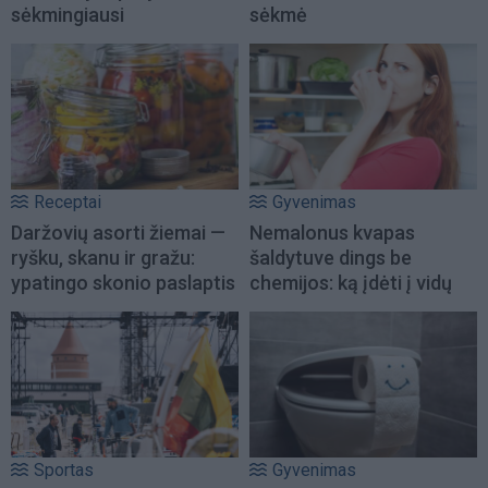
sėkmingiausi
sėkmė
Receptai
Gyvenimas
Daržovių asorti žiemai —
Nemalonus kvapas
ryšku, skanu ir gražu:
šaldytuve dings be
ypatingo skonio paslaptis
chemijos: ką įdėti į vidų
Sportas
Gyvenimas