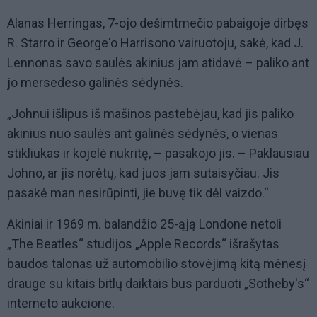
Alanas Herringas, 7-ojo dešimtmečio pabaigoje dirbęs
R. Starro ir George'o Harrisono vairuotoju, sakė, kad J.
Lennonas savo saulės akinius jam atidavė – paliko ant
jo mersedeso galinės sėdynės.
„Johnui išlipus iš mašinos pastebėjau, kad jis paliko
akinius nuo saulės ant galinės sėdynės, o vienas
stikliukas ir kojelė nukritę, – pasakojo jis. – Paklausiau
Johno, ar jis norėtų, kad juos jam sutaisyčiau. Jis
pasakė man nesirūpinti, jie buvę tik dėl vaizdo.“
Akiniai ir 1969 m. balandžio 25-ąją Londone netoli
„The Beatles“ studijos „Apple Records“ išrašytas
baudos talonas už automobilio stovėjimą kitą mėnesį
drauge su kitais bitlų daiktais bus parduoti „Sotheby's“
interneto aukcione.