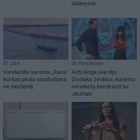
išdavystė
Jūra
Horoskopai
Vandeniliu varoma „Rasa“
Astrologė įvardijo
kol kas pluša naudodama
Zodiako ženklus, kuriems
ne vandenilį
nereikėtų bendrauti su
Jaučiais