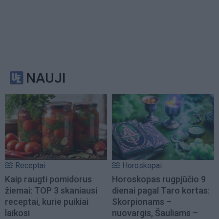
NAUJI
Receptai
Horoskopai
Kaip raugti pomidorus
Horoskopas rugpjūčio 9
žiemai: TOP 3 skaniausi
dienai pagal Taro kortas:
receptai, kurie puikiai
Skorpionams –
laikosi
nuovargis, Šauliams –