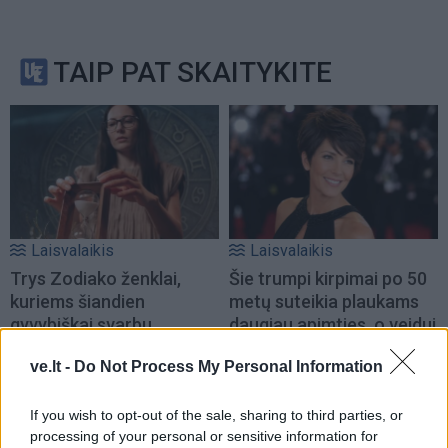
TAIP PAT SKAITYKITE
Laisvalaikis
Laisvalaikis
Trys Zodiako ženklai,
Šie trumpi kirpimai po 50
kuriems šiandien
metų suteikia plaukams
gyvybiškai svarbu
daugiau apimties, o veidui
apsišarvuoti kantrybe
– gaivumo
ve.lt -
Do Not Process My Personal Information
If you wish to opt-out of the sale, sharing to third parties, or
processing of your personal or sensitive information for