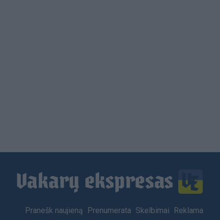
Load
More
Footer
Pranešk naujieną
Prenumerata
Skelbimai
Reklama