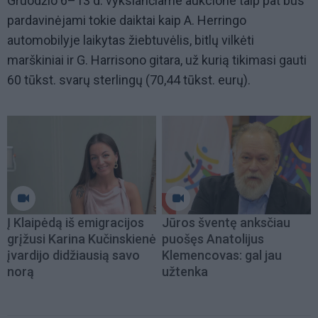
Gruodžio 6–13 d. vyksiančiame aukcione taip pat bus
pardavinėjami tokie daiktai kaip A. Herringo
automobilyje laikytas žiebtuvėlis, bitlų vilkėti
marškiniai ir G. Harrisono gitara, už kurią tikimasi gauti
60 tūkst. svarų sterlingų (70,44 tūkst. eurų).
Į Klaipėdą iš emigracijos
Jūros šventę anksčiau
grįžusi Karina Kučinskienė
puošęs Anatolijus
įvardijo didžiausią savo
Klemencovas: gal jau
norą
užtenka