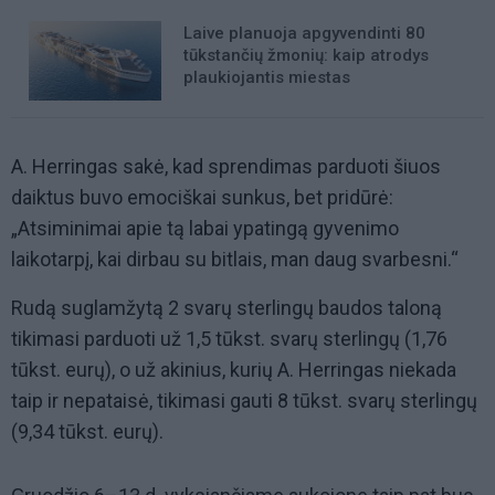
Laive planuoja apgyvendinti 80
tūkstančių žmonių: kaip atrodys
plaukiojantis miestas
A. Herringas sakė, kad sprendimas parduoti šiuos
daiktus buvo emociškai sunkus, bet pridūrė:
„Atsiminimai apie tą labai ypatingą gyvenimo
laikotarpį, kai dirbau su bitlais, man daug svarbesni.“
Rudą suglamžytą 2 svarų sterlingų baudos taloną
tikimasi parduoti už 1,5 tūkst. svarų sterlingų (1,76
tūkst. eurų), o už akinius, kurių A. Herringas niekada
taip ir nepataisė, tikimasi gauti 8 tūkst. svarų sterlingų
(9,34 tūkst. eurų).