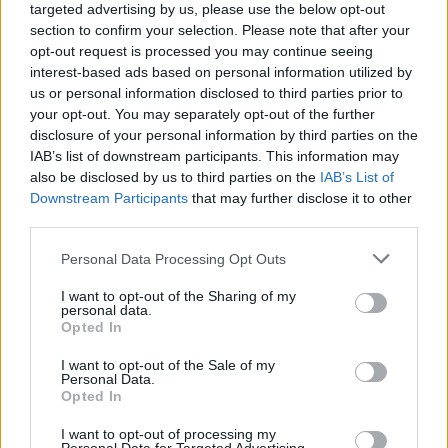
targeted advertising by us, please use the below opt-out
section to confirm your selection. Please note that after your
opt-out request is processed you may continue seeing
Laisvalaikis
Laisvalaikis
interest-based ads based on personal information utilized by
us or personal information disclosed to third parties prior to
Kūno kalbos testas:
Rugpjūčio 9-ąją vardo
your opt-out. You may separately opt-out of the further
pasirinkite gestą ir
dieną švenčia
disclosure of your personal information by third parties on the
sužinokite, kas trukdo
IAB’s list of downstream participants. This information may
atsipalaiduoti
(1)
also be disclosed by us to third parties on the
IAB’s List of
Downstream Participants
that may further disclose it to other
third parties.
Personal Data Processing Opt Outs
I want to opt-out of the Sharing of my
personal data.
Opted In
Laisvalaikis
Laisvalaikis
I want to opt-out of the Sale of my
3 gimimo datos, kurios
Kas nutiks organizmui, jei
Personal Data.
suteikia žmogui išskirtinai
alų gersite kiekvieną
Opted In
stiprią energiją
dieną
(1)
I want to opt-out of processing my