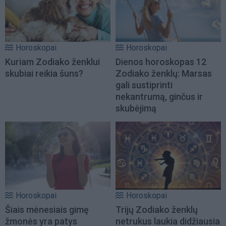
Horoskopai
Horoskopai
Kuriam Zodiako ženklui
Dienos horoskopas 12
skubiai reikia šuns?
Zodiako ženklų: Marsas
gali sustiprinti
nekantrumą, ginčus ir
skubėjimą
Horoskopai
Horoskopai
Šiais mėnesiais gimę
Trijų Zodiako ženklų
žmonės yra patys
netrukus laukia didžiausia