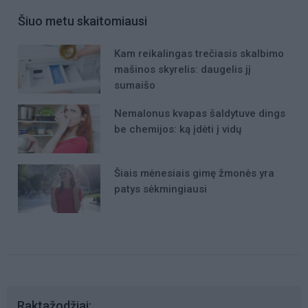
Šiuo metu skaitomiausi
Kam reikalingas trečiasis skalbimo
mašinos skyrelis: daugelis jį
sumaišo
Nemalonus kvapas šaldytuve dings
be chemijos: ką įdėti į vidų
Šiais mėnesiais gimę žmonės yra
patys sėkmingiausi
Raktažodžiai