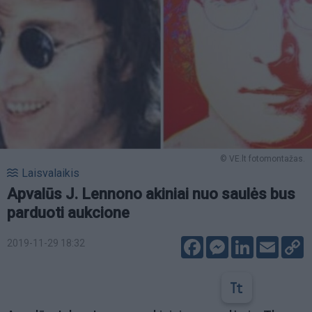
© VE.lt fotomontažas.
Laisvalaikis
Apvalūs J. Lennono akiniai nuo saulės bus
parduoti aukcione
Facebook
Messenger
LinkedIn
Email
C
2019-11-29 18:32
L