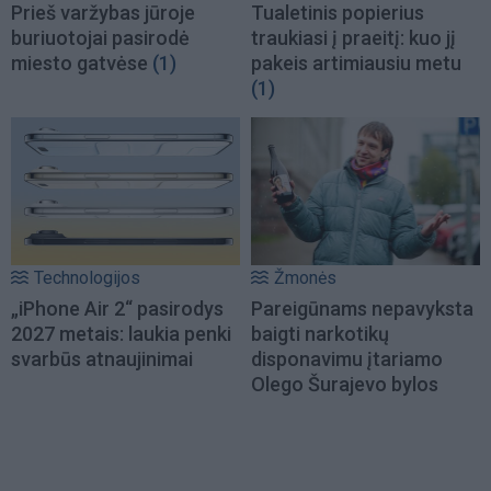
Prieš varžybas jūroje
Tualetinis popierius
buriuotojai pasirodė
traukiasi į praeitį: kuo jį
miesto gatvėse
(1)
pakeis artimiausiu metu
(1)
Technologijos
Žmonės
„iPhone Air 2“ pasirodys
Pareigūnams nepavyksta
2027 metais: laukia penki
baigti narkotikų
svarbūs atnaujinimai
disponavimu įtariamo
Olego Šurajevo bylos