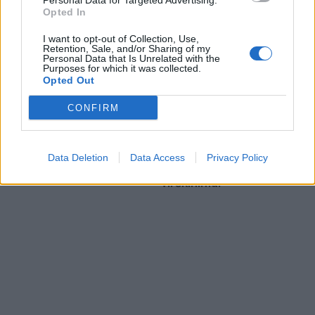
Personal Data for Targeted Advertising.
Opted In
I want to opt-out of Collection, Use,
Retention, Sale, and/or Sharing of my
Personal Data that Is Unrelated with the
Purposes for which it was collected.
Opted Out
Laisvalaikis
Laisvalaikis
CONFIRM
Magnetinė audra
Ko nereikėtų daryti po
rugpjūčio 8 dieną: kokia
vakarienės:
jos galia
gastroenterologai davė
Data Deletion
Data Access
Privacy Policy
tris patarimus sveikam
virškinimui