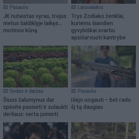
Pasaulis
Laisvalaikis
JK nuteistas vyras, trejus
Trys Zodiako ženklai,
metus šaldiklyje laikęs...
kuriems šiandien
motinos kūną
gyvybiškai svarbu
apsišarvuoti kantrybe
Sodas ir daržas
Pasaulis
Šiuos žalumynus dar
Išėjo uogauti – bet rado
spėsite pasisėti ir sulaukti
šį tą daugiau
derliaus: verta įsiminti