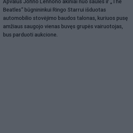
Apvalūs Johno Lennono akiniai nuo saulės ir „The
Beatles“ būgnininkui Ringo Starrui išduotas
automobilio stovėjimo baudos talonas, kuriuos pusę
amžiaus saugojo vienas buvęs grupės vairuotojas,
bus parduoti aukcione.