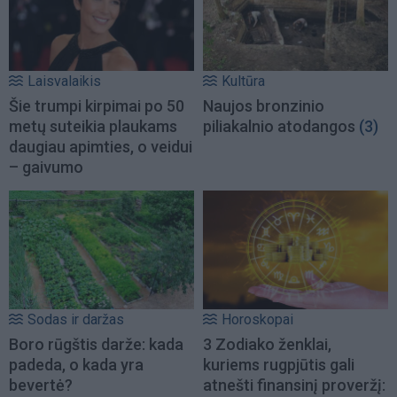
Laisvalaikis
Kultūra
Šie trumpi kirpimai po 50
Naujos bronzinio
metų suteikia plaukams
piliakalnio atodangos
(3)
daugiau apimties, o veidui
– gaivumo
Sodas ir daržas
Horoskopai
Boro rūgštis darže: kada
3 Zodiako ženklai,
padeda, o kada yra
kuriems rugpjūtis gali
bevertė?
atnešti finansinį proveržį: