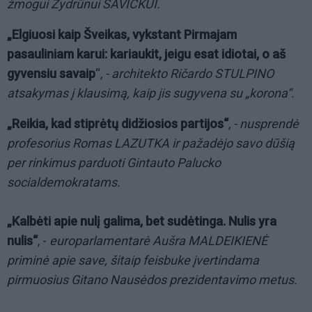
žmogui Žydrūnui SAVICKUI.
„Elgiuosi kaip Šveikas, vykstant Pirmajam
pasauliniam karui: kariaukit, jeigu esat idiotai, o aš
gyvensiu savaip
“,
- architekto Ričardo STULPINO
atsakymas į klausimą, kaip jis sugyvena su „korona“.
„Reikia, kad stiprėtų didžiosios partijos“
,
- nusprendė
profesorius Romas LAZUTKA ir pažadėjo savo dūšią
per rinkimus parduoti Gintauto Palucko
socialdemokratams.
„Kalbėti apie nulį galima, bet sudėtinga. Nulis yra
nulis“
, -
europarlamentarė Aušra MALDEIKIENĖ
priminė apie save, šitaip feisbuke įvertindama
pirmuosius Gitano Nausėdos prezidentavimo metus.