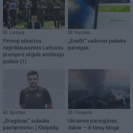
Lietuva
Verslas
Pirmoji atkurtos
„Enefit“ vadovas palieka
nepriklausomos Lietuvos
pareigas
premjerė atgulė amžinojo
poilsio
(1)
Sportas
Pasaulis
„Dragūnas“ sulaukė
Ukrainos pareigūnas:
pastiprinimo: į Klaipėdą
dabar – iš tiesų bloga