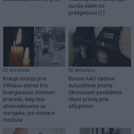
surišo elektros
prailgintuvu
(1)
Kriminalai
Aktualijos
Kraupi avarija prie
Buvusi AAD vadovė
Vilniaus atėmė tris
sutuoktinio įmonę
brangiausius žmones:
tikrinusiam pavaldiniui
pranešė, kaip bus
skyrė priedą prie
atsisveikinama su
atlyginimo
mergaite, jos mama ir
močiute