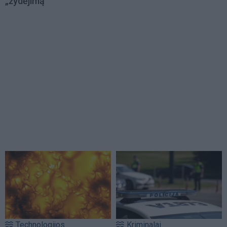
„žydėjimą“
Technologijos
Kriminalai