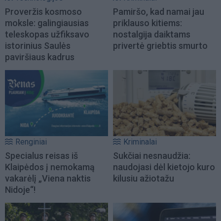
Proveržis kosmoso
Pamiršo, kad namai jau
moksle: galingiausias
priklauso kitiems:
teleskopas užfiksavo
nostalgija daiktams
istorinius Saulės
privertė griebtis smurto
paviršiaus kadrus
Renginiai
Kriminalai
Specialus reisas iš
Sukčiai nesnaudžia:
Klaipėdos į nemokamą
naudojasi dėl kietojo kuro
vakarėlį „Viena naktis
kilusiu ažiotažu
Nidoje“!