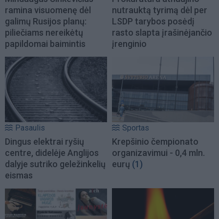
ramina visuomenę dėl
nutrauktą tyrimą dėl per
galimų Rusijos planų:
LSDP tarybos posėdį
piliečiams nereikėtų
rasto slapta įrašinėjančio
papildomai baimintis
įrenginio
Pasaulis
Sportas
Dingus elektrai ryšių
Krepšinio čempionato
centre, didelėje Anglijos
organizavimui - 0,4 mln.
dalyje sutriko geležinkelių
eurų
(1)
eismas