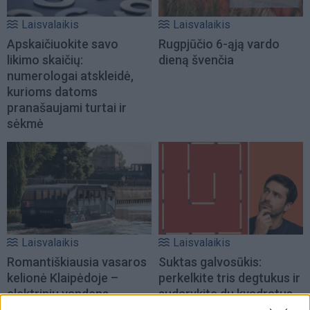
Laisvalaikis
Laisvalaikis
Apskaičiuokite savo
Rugpjūčio 6-ąją vardo
likimo skaičių:
dieną švenčia
numerologai atskleidė,
kurioms datoms
pranašaujami turtai ir
sėkmė
Laisvalaikis
Laisvalaikis
Romantiškiausia vasaros
Suktas galvosūkis:
kelionė Klaipėdoje –
perkelkite tris degtukus ir
elektriniu vandens
sudarykite du kvadratus
autobusu
(1)