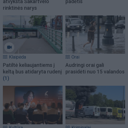
atvyksta Sakartvelo
padėtis
rinktinės narys
Klaipėda
Orai
Patiltė keliaujantiems į
Audringi orai gali
keltą bus atidaryta rudenį
prasidėti nuo 15 valandos
(1)
Kultūra
Kriminalai