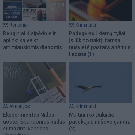
Renginiai
Kriminalai
Renginiai Klaipėdoje ir
Padegėjas į kiemą tyliai
aplink: ką veikti
įsliūkino naktį: tamsą
artimiausiomis dienomis
nušvietė pastatą apėmusi
liepsna
(1)
Aktualijos
Kriminalai
Eksperimentas Nidos
Muitininko Dulaičio
uoste: išbandomas būdas
pasekėjas nušovė gandrą
sumažinti vandens
(2)