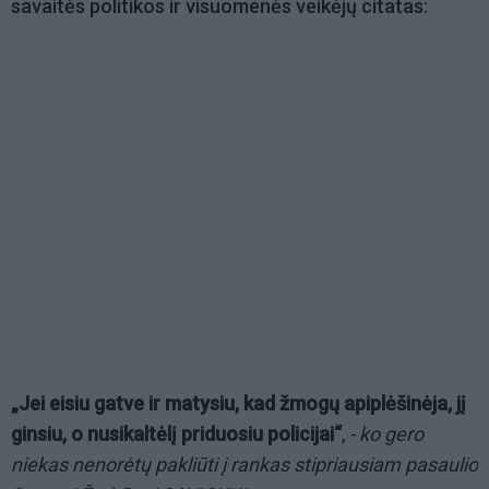
savaitės politikos ir visuomenės veikėjų citatas:
„Jei eisiu gatve ir matysiu, kad žmogų apiplėšinėja, jį
ginsiu, o nusikaltėlį priduosiu policijai“
,
- ko gero
niekas nenorėtų pakliūti į rankas stipriausiam pasaulio