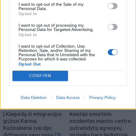
I want to opt-out of the Sale of my
Personal Data.
Opted In
I want to opt-out of processing my
Personal Data for Targeted Advertising.
Opted In
I want to opt-out of Collection, Use,
NAUJI
Retention, Sale, and/or Sharing of my
Personal Data that Is Unrelated with the
Purposes for which it was collected.
Opted Out
CONFIRM
Data Deletion
Data Access
Privacy Policy
Podkastai
Kriminalai
Į Klaipėdą iš emigracijos
Keistas smurtinis
grįžusi Karina
incidentas miesto centre:
Kučinskienė įvardijo
sutramdytą agresyvų
didžiausią savo norą
(3)
mušeiką baro lankytojai