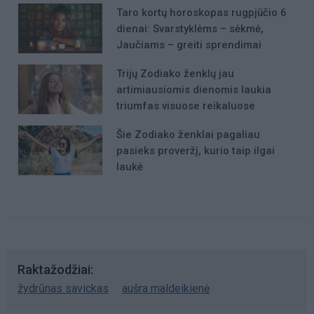
Taro kortų horoskopas rugpjūčio 6
dienai: Svarstyklėms – sėkmė,
Jaučiams – greiti sprendimai
Trijų Zodiako ženklų jau
artimiausiomis dienomis laukia
triumfas visuose reikaluose
Šie Zodiako ženklai pagaliau
pasieks proveržį, kurio taip ilgai
laukė
Raktažodžiai
žydrūnas savickas
aušra maldeikienė