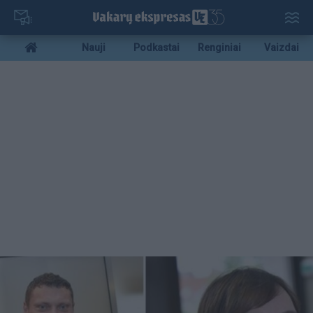
Pereiti
į
pagrindinį
Mobile
Nauji
Podkastai
Renginiai
Vaizdai
turinį
menu
bottom