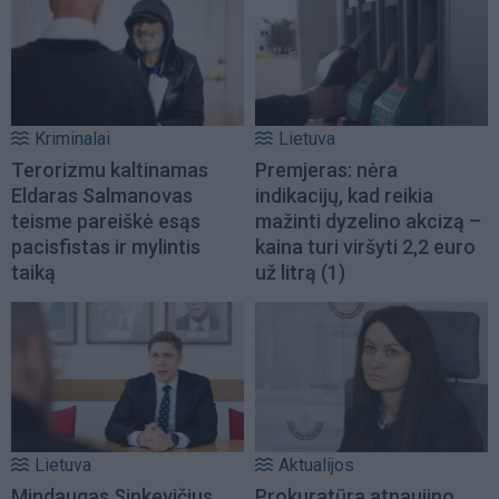
Kriminalai
Lietuva
Terorizmu kaltinamas
Premjeras: nėra
Eldaras Salmanovas
indikacijų, kad reikia
teisme pareiškė esąs
mažinti dyzelino akcizą –
pacisfistas ir mylintis
kaina turi viršyti 2,2 euro
taiką
už litrą
(1)
Lietuva
Aktualijos
Mindaugas Sinkevičius
Prokuratūra atnaujino