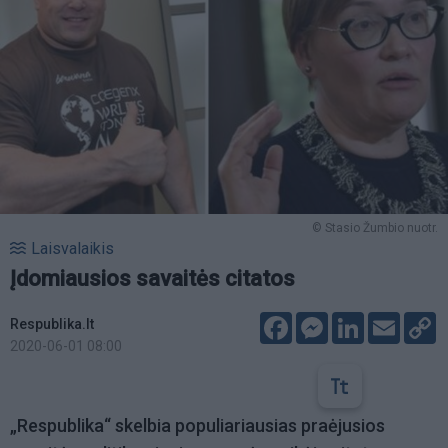
© Stasio Žumbio nuotr.
Laisvalaikis
Įdomiausios savaitės citatos
Facebook
Messenger
LinkedIn
Email
C
Respublika.lt
L
2020-06-01 08:00
„Respublika“ skelbia populiariausias praėjusios