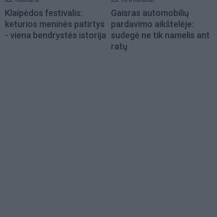
Klaipėdos festivalis:
Gaisras automobilių
keturios meninės patirtys
pardavimo aikštelėje:
- viena bendrystės istorija
sudegė ne tik namelis ant
ratų
Load
More