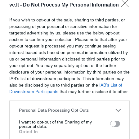
ve.lt -
Do Not Process My Personal Information
If you wish to opt-out of the sale, sharing to third parties, or
processing of your personal or sensitive information for
targeted advertising by us, please use the below opt-out
section to confirm your selection. Please note that after your
opt-out request is processed you may continue seeing
interest-based ads based on personal information utilized by
Laisvalaikis
Laisvalaikis
us or personal information disclosed to third parties prior to
Rugpjūčio 5-osios liaudies
Ar jus lengva išvesti iš
your opt-out. You may separately opt-out of the further
išmintis: ko mūsų senoliai
pusiausvyros? Lazdos
disclosure of your personal information by third parties on the
vengdavo ir kokius orus
pasirinkimas atskleis
IAB’s list of downstream participants. This information may
pranašavo gamta
tikrąjį jūsų būdą
also be disclosed by us to third parties on the
IAB’s List of
Downstream Participants
that may further disclose it to other
third parties.
Personal Data Processing Opt Outs
I want to opt-out of the Sharing of my
personal data.
Opted In