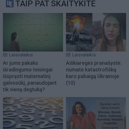
TAIP PAT SKAITYKITE
Laisvalaikis
Laisvalaikis
Ar jums pakaks
Aiškiaregės pranašystė:
išradingumo teisingai
numatė katastrofišką
išspręsti matematinį
karo pabaigą Ukrainoje
galvosūkį, panaudojant
(10)
tik vieną degtuką?