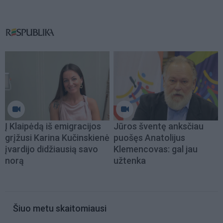
Į Klaipėdą iš emigracijos
Jūros šventę anksčiau
grįžusi Karina Kučinskienė
puošęs Anatolijus
įvardijo didžiausią savo
Klemencovas: gal jau
norą
užtenka
Šiuo metu skaitomiausi