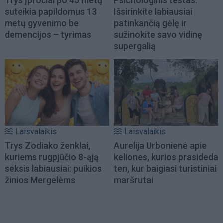
Trys įpročiai po 45 metų
Psichologinis testas:
suteikia papildomus 13
Išsirinkite labiausiai
metų gyvenimo be
patinkančią gėlę ir
demencijos – tyrimas
sužinokite savo vidinę
supergalią
Laisvalaikis
Laisvalaikis
Trys Zodiako ženklai,
Aurelija Urbonienė apie
kuriems rugpjūčio 8-ąją
keliones, kurios prasideda
seksis labiausiai: puikios
ten, kur baigiasi turistiniai
žinios Mergelėms
maršrutai