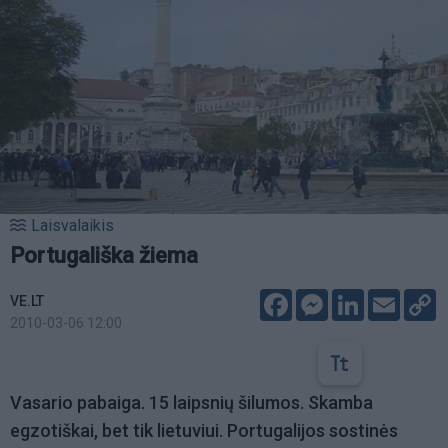
Laisvalaikis
Portugališka žiema
Facebook
Messenger
LinkedIn
Email
C
VE.LT
L
2010-03-06 12:00
Vasario pabaiga. 15 laipsnių šilumos. Skamba
egzotiškai, bet tik lietuviui. Portugalijos sostinės