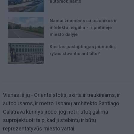
automobiliams
Namai žmonėms su psichikos ir
intelekto negalia - ir pietinėje
miesto dalyje
Kas tas paslaptingas jaunuolis,
rytais stovintis ant tilto?
Vienas iš jų - Oriente stotis, skirta ir traukiniams, ir
autobusams, ir metro. Ispanų architekto Santiago
Calatrava kūrinys įrodo, jog net ir stotį galima
suprojektuoti taip, kad ji stebintų ir būtų
reprezentatyvūs miesto vartai.