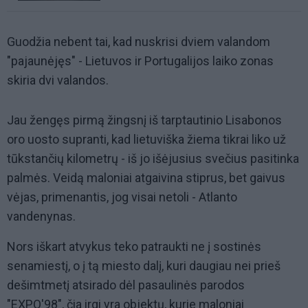
Guodžia nebent tai, kad nuskrisi dviem valandom
"pajaunėjęs" - Lietuvos ir Portugalijos laiko zonas
skiria dvi valandos.
Jau žengęs pirmą žingsnį iš tarptautinio Lisabonos
oro uosto supranti, kad lietuviška žiema tikrai liko už
tūkstančių kilometrų - iš jo išėjusius svečius pasitinka
palmės. Veidą maloniai atgaivina stiprus, bet gaivus
vėjas, primenantis, jog visai netoli - Atlanto
vandenynas.
Nors iškart atvykus teko patraukti ne į sostinės
senamiestį, o į tą miesto dalį, kuri daugiau nei prieš
dešimtmetį atsirado dėl pasaulinės parodos
"EXPO'98", čia irgi yra objektų, kurie maloniai