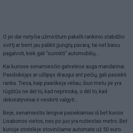
O jei dar netyčia užmirštum pakelti rankinio stabdžio
svirtį ar bent jau palikti įjungtą pavarą, tai net baisu
pagalvoti, kiek gali "surinkti" automobilių...
Kai kuriose senamiesčio gatvelėse auga mandarinai.
Pasišokėjęs ar užlipęs draugui ant pečių, gali pasiekti
ranka. Tiesa, kaip paaiškėja vėliau, šiuo metu jie yra
rūgštūs ne dėl to, kad neprinokę, o dėl to, kad
dekoratyviniai ir neskirti valgyti...
Beje, senamiestis lengvai pasiekiamas iš bet kurios
Lisabonos vietos, nes po juo yra nutiestas metro. Bet
kurioje stotelėje stovinčiame automate už 50 euro