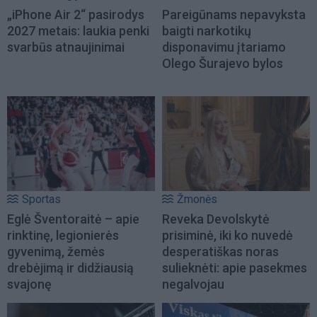
„iPhone Air 2“ pasirodys
Pareigūnams nepavyksta
2027 metais: laukia penki
baigti narkotikų
svarbūs atnaujinimai
disponavimu įtariamo
Olego Šurajevo bylos
Sportas
Žmonės
Eglė Šventoraitė – apie
Reveka Devolskytė
rinktinę, legionierės
prisiminė, iki ko nuvedė
gyvenimą, žemės
desperatiškas noras
drebėjimą ir didžiausią
sulieknėti: apie pasekmes
svajonę
negalvojau