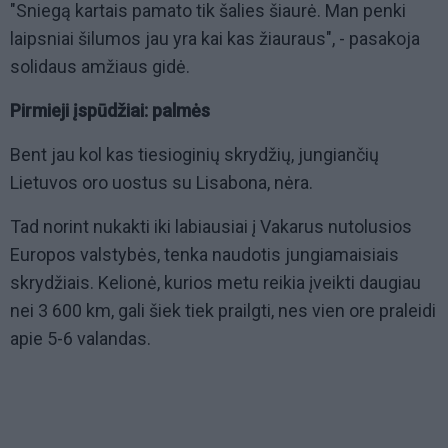
"Sniegą kartais pamato tik šalies šiaurė. Man penki
laipsniai šilumos jau yra kai kas žiauraus", - pasakoja
solidaus amžiaus gidė.
Pirmieji įspūdžiai: palmės
Bent jau kol kas tiesioginių skrydžių, jungiančių
Lietuvos oro uostus su Lisabona, nėra.
Tad norint nukakti iki labiausiai į Vakarus nutolusios
Europos valstybės, tenka naudotis jungiamaisiais
skrydžiais. Kelionė, kurios metu reikia įveikti daugiau
nei 3 600 km, gali šiek tiek prailgti, nes vien ore praleidi
apie 5-6 valandas.