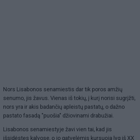
Nors Lisabonos senamiestis dar tik poros amžių
senumo, jis žavus. Vienas iš tokių, į kurį norisi sugrįžti,
nors yra ir akis badančių apleistų pastatų, o dažno
pastato fasadą "puošia" džiovinami drabužiai.
Lisabonos senamiestyje žavi vien tai, kad jis
išsidėstęs kalvose, o jo gatvelėmis kursuoja lyg iš XX