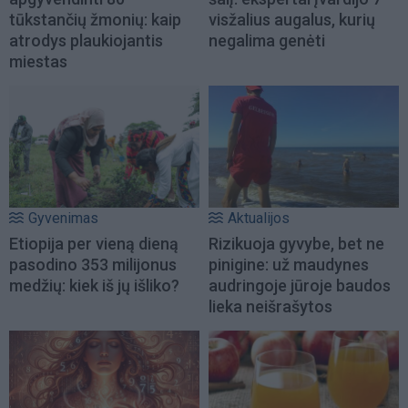
tūkstančių žmonių: kaip
visžalius augalus, kurių
atrodys plaukiojantis
negalima genėti
miestas
Gyvenimas
Aktualijos
Etiopija per vieną dieną
Rizikuoja gyvybe, bet ne
pasodino 353 milijonus
pinigine: už maudynes
medžių: kiek iš jų išliko?
audringoje jūroje baudos
lieka neišrašytos