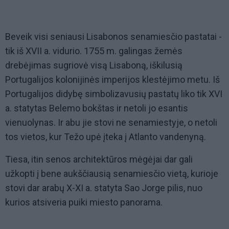
Beveik visi seniausi Lisabonos senamiesčio pastatai -
tik iš XVII a. vidurio. 1755 m. galingas žemės
drebėjimas sugriovė visą Lisaboną, iškilusią
Portugalijos kolonijinės imperijos klestėjimo metu. Iš
Portugalijos didybę simbolizavusių pastatų liko tik XVI
a. statytas Belemo bokštas ir netoli jo esantis
vienuolynas. Ir abu jie stovi ne senamiestyje, o netoli
tos vietos, kur Težo upė įteka į Atlanto vandenyną.
Tiesa, itin senos architektūros mėgėjai dar gali
užkopti į bene aukščiausią senamiesčio vietą, kurioje
stovi dar arabų X-XI a. statyta Sao Jorge pilis, nuo
kurios atsiveria puiki miesto panorama.