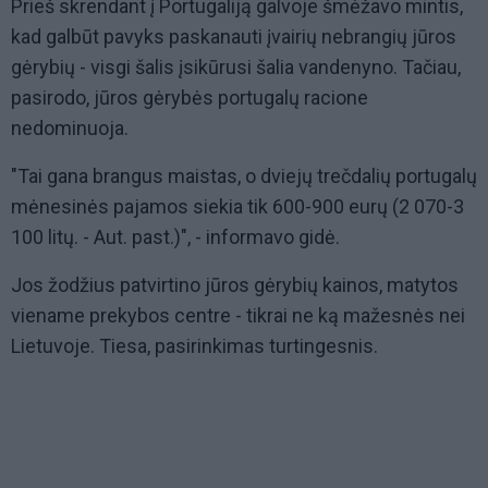
Prieš skrendant į Portugaliją galvoje šmėžavo mintis,
kad galbūt pavyks paskanauti įvairių nebrangių jūros
gėrybių - visgi šalis įsikūrusi šalia vandenyno. Tačiau,
pasirodo, jūros gėrybės portugalų racione
nedominuoja.
"Tai gana brangus maistas, o dviejų trečdalių portugalų
mėnesinės pajamos siekia tik 600-900 eurų (2 070-3
100 litų. - Aut. past.)", - informavo gidė.
Jos žodžius patvirtino jūros gėrybių kainos, matytos
viename prekybos centre - tikrai ne ką mažesnės nei
Lietuvoje. Tiesa, pasirinkimas turtingesnis.