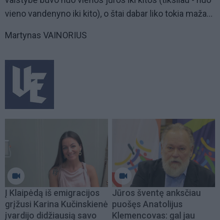
vieno vandenyno iki kito), o štai dabar liko tokia maža...
Martynas VAINORIUS
Į Klaipėdą iš emigracijos
Jūros šventę anksčiau
grįžusi Karina Kučinskienė
puošęs Anatolijus
įvardijo didžiausią savo
Klemencovas: gal jau