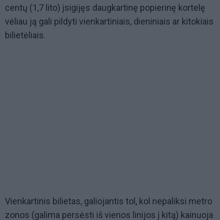
centų (1,7 lito) įsigijęs daugkartinę popierinę kortelę
vėliau ją gali pildyti vienkartiniais, dieniniais ar kitokiais
bilietėliais.
Vienkartinis bilietas, galiojantis tol, kol nepaliksi metro
zonos (galima persėsti iš vienos linijos į kitą) kainuoja