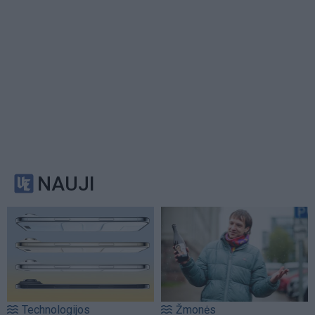
NAUJI
Technologijos
Žmonės