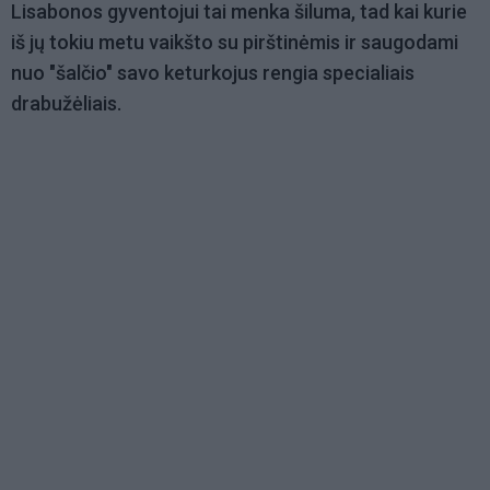
Lisabonos gyventojui tai menka šiluma, tad kai kurie
iš jų tokiu metu vaikšto su pirštinėmis ir saugodami
nuo "šalčio" savo keturkojus rengia specialiais
drabužėliais.