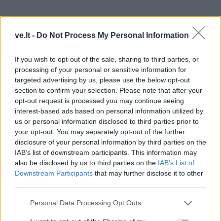
ve.lt -
Do Not Process My Personal Information
If you wish to opt-out of the sale, sharing to third parties, or
processing of your personal or sensitive information for
targeted advertising by us, please use the below opt-out
section to confirm your selection. Please note that after your
opt-out request is processed you may continue seeing
interest-based ads based on personal information utilized by
Čia gali stebėti ir ryklius, kurie maitinami du kartus per
us or personal information disclosed to third parties prior to
savaitę, tad nesikėsina į šalia plaukiojančius kaimynus,
your opt-out. You may separately opt-out of the further
disclosure of your personal information by third parties on the
ir pingvinus, ir įvairių vandenynų pakrančių paukščius,
IAB’s list of downstream participants. This information may
ir kitokius gyvūnus.
also be disclosed by us to third parties on the
IAB’s List of
Downstream Participants
that may further disclose it to other
Pavieniams suaugusiems asmenims bilietas į
third parties.
okeanariumą kainuoja 12 eurų (41 litą). Šeimai su
Personal Data Processing Opt Outs
dviem vaikais - 29 eurus (100 litų).