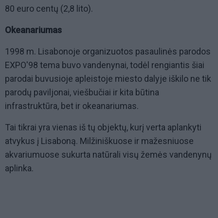
80 euro centų (2,8 lito).
Okeanariumas
1998 m. Lisabonoje organizuotos pasaulinės parodos
EXPO'98 tema buvo vandenynai, todėl rengiantis šiai
parodai buvusioje apleistoje miesto dalyje iškilo ne tik
parodų paviljonai, viešbučiai ir kita būtina
infrastruktūra, bet ir okeanariumas.
Tai tikrai yra vienas iš tų objektų, kurį verta aplankyti
atvykus į Lisaboną. Milžiniškuose ir mažesniuose
akvariumuose sukurta natūrali visų žemės vandenynų
aplinka.