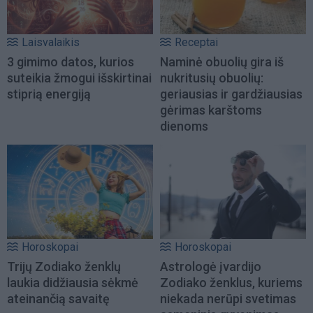
Laisvalaikis
Receptai
3 gimimo datos, kurios
Naminė obuolių gira iš
suteikia žmogui išskirtinai
nukritusių obuolių:
stiprią energiją
geriausias ir gardžiausias
gėrimas karštoms
dienoms
Horoskopai
Horoskopai
Trijų Zodiako ženklų
Astrologė įvardijo
laukia didžiausia sėkmė
Zodiako ženklus, kuriems
ateinančią savaitę
niekada nerūpi svetimas