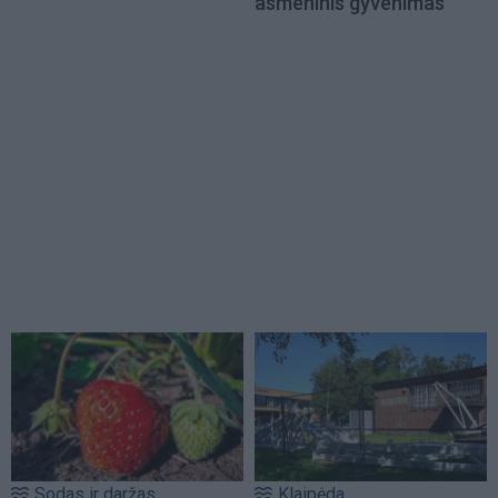
asmeninis gyvenimas
Sodas ir daržas
Klaipėda