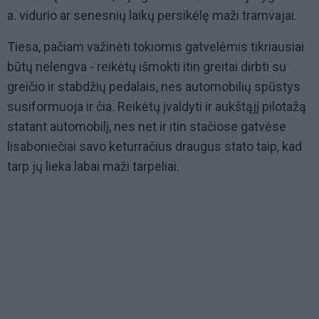
a. vidurio ar senesnių laikų persikėlę maži tramvajai.
Tiesa, pačiam važinėti tokiomis gatvelėmis tikriausiai
būtų nelengva - reikėtų išmokti itin greitai dirbti su
greičio ir stabdžių pedalais, nes automobilių spūstys
susiformuoja ir čia. Reikėtų įvaldyti ir aukštąjį pilotažą
statant automobilį, nes net ir itin stačiose gatvėse
lisaboniečiai savo keturračius draugus stato taip, kad
tarp jų lieka labai maži tarpeliai.