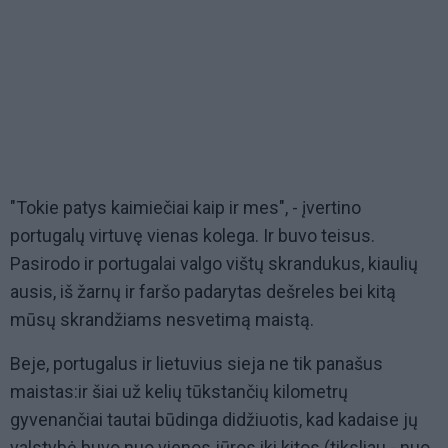
"Tokie patys kaimiečiai kaip ir mes", - įvertino
portugalų virtuvę vienas kolega. Ir buvo teisus.
Pasirodo ir portugalai valgo vištų skrandukus, kiaulių
ausis, iš žarnų ir faršo padarytas dešreles bei kitą
mūsų skrandžiams nesvetimą maistą.
Beje, portugalus ir lietuvius sieja ne tik panašus
maistas:ir šiai už kelių tūkstančių kilometrų
gyvenančiai tautai būdinga didžiuotis, kad kadaise jų
valstybė buvo nuo vienos jūros iki kitos (tiksliau - nuo