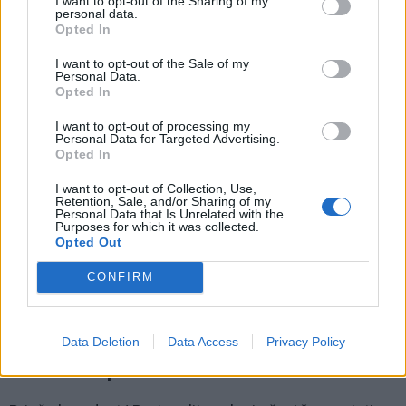
I want to opt-out of the Sharing of my
Beje, informaciniai stendai skelbia, kad artimiausiu
personal data.
Opted In
metu bus pradėtas vykdyti okeanariumo išplėtimo
projektas.
I want to opt-out of the Sale of my
Personal Data.
Opted In
I want to opt-out of processing my
Personal Data for Targeted Advertising.
Opted In
I want to opt-out of Collection, Use,
Retention, Sale, and/or Sharing of my
Personal Data that Is Unrelated with the
Purposes for which it was collected.
Opted Out
CONFIRM
Data Deletion
Data Access
Privacy Policy
Kaimiečiai kaip ir mes