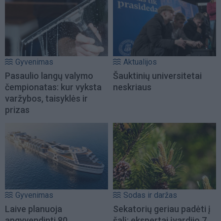
Gyvenimas
Aktualijos
Pasaulio langų valymo
Šauktinių universitetai
čempionatas: kur vyksta
neskriaus
varžybos, taisyklės ir
prizas
Gyvenimas
Sodas ir daržas
Laive planuoja
Sekatorių geriau padėti į
apgyvendinti 80
šalį: ekspertai įvardijo 7