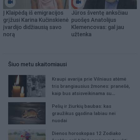
Į Klaipėdą iš emigracijos
Jūros šventę anksčiau
grįžusi Karina Kučinskienė
puošęs Anatolijus
įvardijo didžiausią savo
Klemencovas: gal jau
norą
užtenka
Šiuo metu skaitomiausi
Kraupi avarija prie Vilniaus atėmė
tris brangiausius žmones: pranešė,
kaip bus atsisveikinama su
mergaite, jos mama ir močiute
Pelių ir žiurkių baubas: kas
graužikus gąsdina labiau nei
nuodai
Dienos horoskopas 12 Zodiako