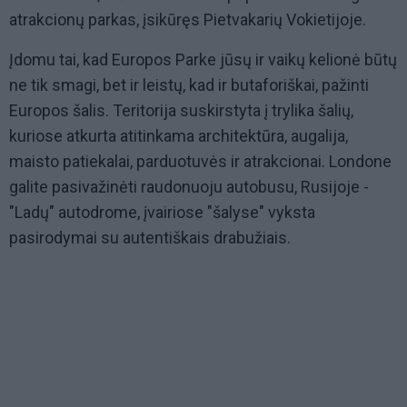
atrakcionų parkas, įsikūręs Pietvakarių Vokietijoje.
Įdomu tai, kad Europos Parke jūsų ir vaikų kelionė būtų
ne tik smagi, bet ir leistų, kad ir butaforiškai, pažinti
Europos šalis. Teritorija suskirstyta į trylika šalių,
kuriose atkurta atitinkama architektūra, augalija,
maisto patiekalai, parduotuvės ir atrakcionai. Londone
galite pasivažinėti raudonuoju autobusu, Rusijoje -
"Ladų" autodrome, įvairiose "šalyse" vyksta
pasirodymai su autentiškais drabužiais.