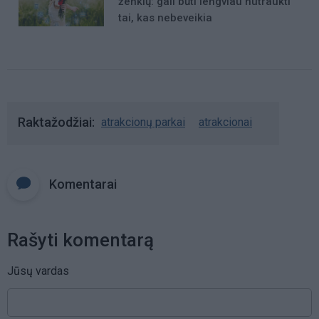
ženklų: gali būti lengviau nutraukti
tai, kas nebeveikia
Raktažodžiai
atrakcionų parkai
atrakcionai
Komentarai
Rašyti komentarą
Jūsų vardas