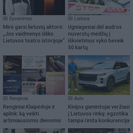
Gyvenimas
Lietuva
Mirė garsi lietuvių aktorė:
Ugniagesiai dėl audros
„Jos vaidmenys išliks
nuverstų medžių į
Lietuvos teatro istorijoje“
iškvietimus vyko beveik
50 kartų
Renginiai
Auto
Renginiai Klaipėdoje ir
Kinijos gamintojai veržiasi
aplink: ką veikti
į Lietuvos rinką: egzotika
artimiausiomis dienomis
tampa rimta konkurencija