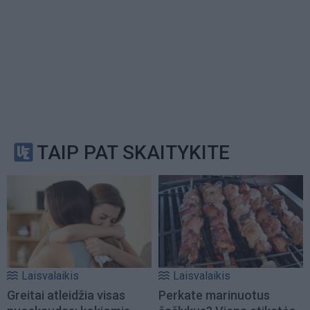
TAIP PAT SKAITYKITE
Laisvalaikis
Laisvalaikis
Greitai atleidžia visas
Perkate marinuotus