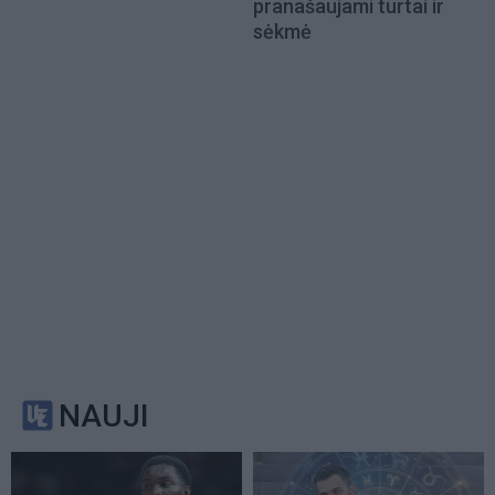
pranašaujami turtai ir
sėkmė
NAUJI