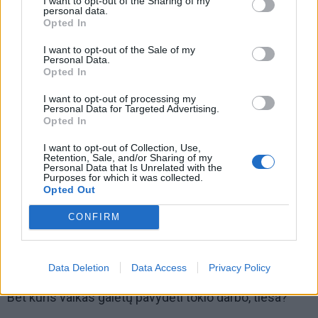
I want to opt-out of the Sharing of my
personal data.
Opted In
Piratų laivai, visame pasaulyje žinomi architektūriniai
objektai, atostogų kaimelis, krūva kalnelių ir vandens
I want to opt-out of the Sale of my
Personal Data.
atrakcionų - vaikams prireiktų ne vienos dienos, kad
Opted In
galėtų apžiūrėti kiekvieną iš "Lego" detalių surinktą
I want to opt-out of processing my
objektą. Negalima liesti visų eksponatų, tačiau yra
Personal Data for Targeted Advertising.
Opted In
įvairių mygtukų, kuriuos spustelėjus kas nors
sujudės: ar beždžionė užsikars ant medžio, ar koks
I want to opt-out of Collection, Use,
Retention, Sale, and/or Sharing of my
aligatorius kaukštels nasrais - niekada negali žinoti.
Personal Data that Is Unrelated with the
Purposes for which it was collected.
Per 30 milijonų spalvotų detalių sukuria lyg atskirą
Opted Out
pasaulį.
CONFIRM
Yra galimybė ir po gamyklą pasivaikščioti, pamatyti,
kaip viskas sukuriama. Nuostabu, kad dauguma
Data Deletion
Data Access
Privacy Policy
suaugusių parko darbuotojų "žaidžia Lego" visą dieną.
Bet kuris vaikas galėtų pavydėti tokio darbo, tiesa?