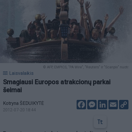
© AFP, EMPICS, "PA Wire", "Reuters" ir "Scanpix" nuotr.
Laisvalaikis
Smagiausi Europos atrakcionų parkai
šeimai
Facebook
Messenger
LinkedIn
Email
C
Kotryna ŠEDUIKYTĖ
L
2012-07-20 18:44