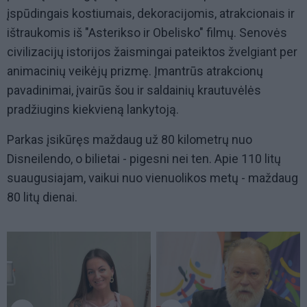
įspūdingais kostiumais, dekoracijomis, atrakcionais ir
ištraukomis iš "Asterikso ir Obelisko" filmų. Senovės
civilizacijų istorijos žaismingai pateiktos žvelgiant per
animacinių veikėjų prizmę. Įmantrūs atrakcionų
pavadinimai, įvairūs šou ir saldainių krautuvėlės
pradžiugins kiekvieną lankytoją.
Parkas įsikūręs maždaug už 80 kilometrų nuo
Disneilendo, o bilietai - pigesni nei ten. Apie 110 litų
suaugusiajam, vaikui nuo vienuolikos metų - maždaug
80 litų dienai.