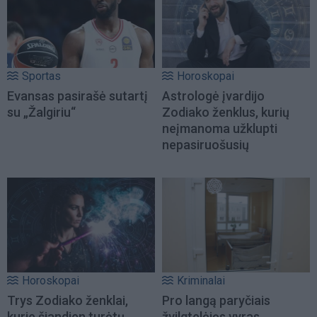
Sportas
Horoskopai
Evansas pasirašė sutartį
Astrologė įvardijo
su „Žalgiriu“
Zodiako ženklus, kurių
neįmanoma užklupti
nepasiruošusių
Horoskopai
Kriminalai
Trys Zodiako ženklai,
Pro langą paryčiais
kurie šiandien turėtų
žvilgtelėjęs vyras