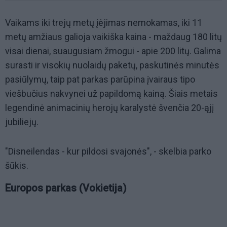
Vaikams iki trejų metų įėjimas nemokamas, iki 11
metų amžiaus galioja vaikiška kaina - maždaug 180 litų
visai dienai, suaugusiam žmogui - apie 200 litų. Galima
surasti ir visokių nuolaidų paketų, paskutinės minutės
pasiūlymų, taip pat parkas parūpina įvairaus tipo
viešbučius nakvynei už papildomą kainą. Šiais metais
legendinė animacinių herojų karalystė švenčia 20-ąjį
jubiliejų.
"Disneilendas - kur pildosi svajonės", - skelbia parko
šūkis.
Europos parkas (Vokietija)