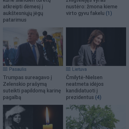
atkreipti dėmesį į
nustėro: žmona kieme
aukštesniųjų jėgų
virto gyvu fakelu
(1)
patarimus
Pasaulis
Lietuva
Trumpas sureagavo į
Čmilytė-Nielsen
Zelenskio prašymą
neatmeta idėjos
suteikti papildomą karinę
kandidatuoti į
pagalbą
prezidentus
(4)