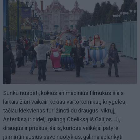
Sunku nuspėti, kokius animacinius filmukus šiais
laikais žiūri vaikaiir kokias varto komiksų knygeles,
tačiau kiekvienas turi žinoti du draugus: vikrųjį
Asteriksą ir didelį, galingą Obeliksą iš Galijos. Jų
draugus ir priešus, šalis, kuriose veikėjai patyrė
įsimintiniausius savo nuotykius, galima aplankyti