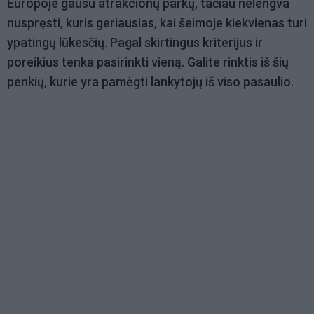
Europoje gausu atrakcionų parkų, tačiau nelengva
nuspręsti, kuris geriausias, kai šeimoje kiekvienas turi
ypatingų lūkesčių. Pagal skirtingus kriterijus ir
poreikius tenka pasirinkti vieną. Galite rinktis iš šių
penkių, kurie yra pamėgti lankytojų iš viso pasaulio.