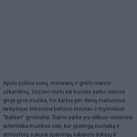
Apstu poilsio zonų, restoranų ir greito maisto
užkandinių. Sezono metu kai kuriose parko vietose
groja gyva muzika, tris kartus per dieną mažuosius
lankytojus linksmina baltasis klounas ir mylimiausi
"Bakken" gyvūnėliai. Šiame parke yra išlikusi vienintelė
autentiška muzikos salė, kur ypatingą nuotaiką ir
atmosferą sukuria spalvingų kabareto šokėjų ir