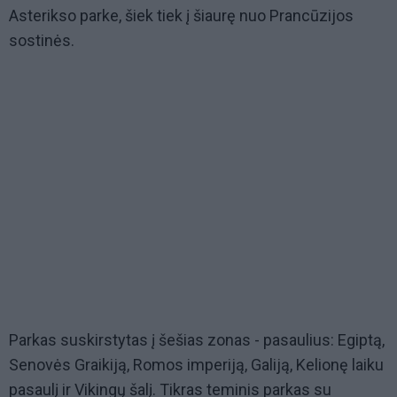
Asterikso parke, šiek tiek į šiaurę nuo Prancūzijos
sostinės.
Parkas suskirstytas į šešias zonas - pasaulius: Egiptą,
Senovės Graikiją, Romos imperiją, Galiją, Kelionę laiku
pasaulį ir Vikingų šalį. Tikras teminis parkas su