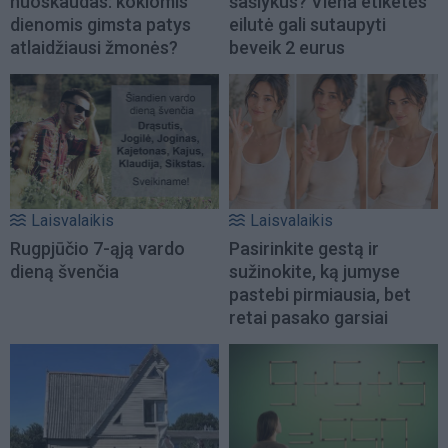
nuoskaudas: kokiomis
šašlykus? Viena etiketės
dienomis gimsta patys
eilutė gali sutaupyti
atlaidžiausi žmonės?
beveik 2 eurus
Laisvalaikis
Laisvalaikis
Rugpjūčio 7-ąją vardo
Pasirinkite gestą ir
dieną švenčia
sužinokite, ką jumyse
pastebi pirmiausia, bet
retai pasako garsiai