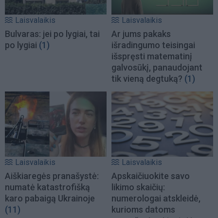
Laisvalaikis
Laisvalaikis
Bulvaras: jei po lygiai, tai
Ar jums pakaks
po lygiai
(1)
išradingumo teisingai
išspręsti matematinį
galvosūkį, panaudojant
tik vieną degtuką?
(1)
Laisvalaikis
Laisvalaikis
Aiškiaregės pranašystė:
Apskaičiuokite savo
numatė katastrofišką
likimo skaičių:
karo pabaigą Ukrainoje
numerologai atskleidė,
(11)
kurioms datoms