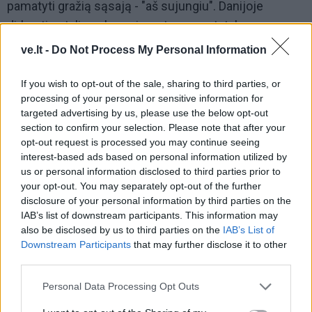
pamatyti gražią sąsają - "aš sujungiu". Danijoje
dirbantis stalius eksperimentavo su statybos
blokeliais, o jo sūnus, Gotfredas, 1954-aisiais
ve.lt -
Do Not Process My Personal Information
išgrynino visiems dabar žinomą "Lego" koncepciją. Po
keturiolikos metų buvo atidarytas Legolendas - visų
If you wish to opt-out of the sale, sharing to third parties, or
processing of your personal or sensitive information for
vaikų džiaugsmas.
targeted advertising by us, please use the below opt-out
section to confirm your selection. Please note that after your
opt-out request is processed you may continue seeing
interest-based ads based on personal information utilized by
us or personal information disclosed to third parties prior to
your opt-out. You may separately opt-out of the further
disclosure of your personal information by third parties on the
IAB’s list of downstream participants. This information may
also be disclosed by us to third parties on the
IAB’s List of
Downstream Participants
that may further disclose it to other
third parties.
Personal Data Processing Opt Outs