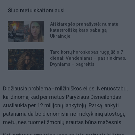
Šiuo metu skaitomiausi
Aiškiaregės pranašystė: numatė
katastrofišką karo pabaigą
Ukrainoje
Taro kortų horoskopas rugpjūčio 7
dienai: Vandeniams – pasirinkimas,
Dvyniams – pagreitis
Didžiausia problema - milžiniškos eilės. Nenuostabu,
kai žinoma, kad per metus Paryžiaus Disneilendas
susilaukia per 12 milijonų lankytojų. Parką lankyti
patariama darbo dienomis ir ne mokyklinių atostogų
metu, nes tuomet žmonių srautas būna mažesnis.