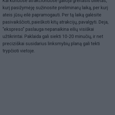
Kai kuriuose atrakcionuose galioja greitasis bilietas,
kurį pasižymėję sužinosite preliminarų laiką, per kurį
ateis jūsų eilė papramogauti. Per tą laiką galėsite
pasivaikščioti, paieškoti kitų atrakcijų, pavalgyti. Deja,
"ekspreso" paslauga nepanaikina eilių visiškai
užtikrintai. Paklaida gali siekti 10-20 minučių, ir net
preciziškai susidarius linksmybių planą gali tekti
trypčioti vietoje.