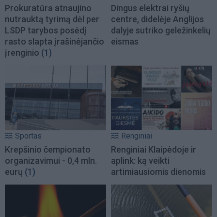
Prokuratūra atnaujino
Dingus elektrai ryšių
nutrauktą tyrimą dėl per
centre, didelėje Anglijos
LSDP tarybos posėdį
dalyje sutriko geležinkelių
rasto slapta įrašinėjančio
eismas
įrenginio
(1)
Sportas
Renginiai
Krepšinio čempionato
Renginiai Klaipėdoje ir
organizavimui - 0,4 mln.
aplink: ką veikti
eurų
(1)
artimiausiomis dienomis