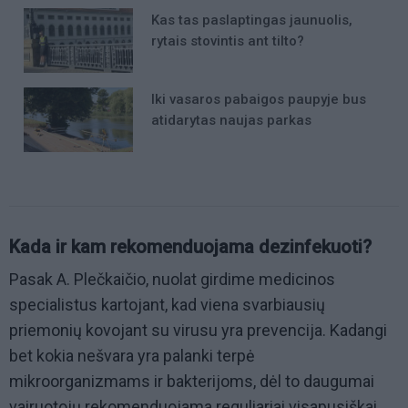
Kas tas paslaptingas jaunuolis,
rytais stovintis ant tilto?
Iki vasaros pabaigos paupyje bus
atidarytas naujas parkas
Kada ir kam rekomenduojama dezinfekuoti?
Pasak A. Plečkaičio, nuolat girdime medicinos
specialistus kartojant, kad viena svarbiausių
priemonių kovojant su virusu yra prevencija. Kadangi
bet kokia nešvara yra palanki terpė
mikroorganizmams ir bakterijoms, dėl to daugumai
vairuotojų rekomenduojama reguliariai visapusiškai