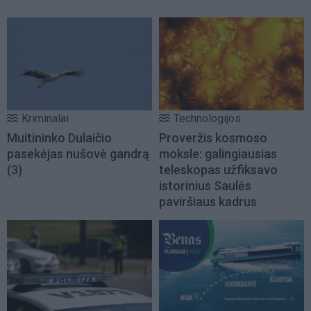
Kriminalai
Technologijos
Muitininko Dulaičio
Proveržis kosmoso
pasekėjas nušovė gandrą
moksle: galingiausias
(3)
teleskopas užfiksavo
istorinius Saulės
paviršiaus kadrus