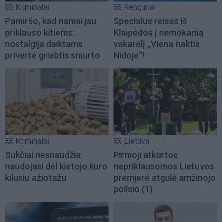
Kriminalai
Renginiai
Pamiršo, kad namai jau
Specialus reisas iš
priklauso kitiems:
Klaipėdos į nemokamą
nostalgija daiktams
vakarėlį „Viena naktis
privertė griebtis smurto
Nidoje“!
Kriminalai
Lietuva
Sukčiai nesnaudžia:
Pirmoji atkurtos
naudojasi dėl kietojo kuro
nepriklausomos Lietuvos
kilusiu ažiotažu
premjerė atgulė amžinojo
poilsio
(1)