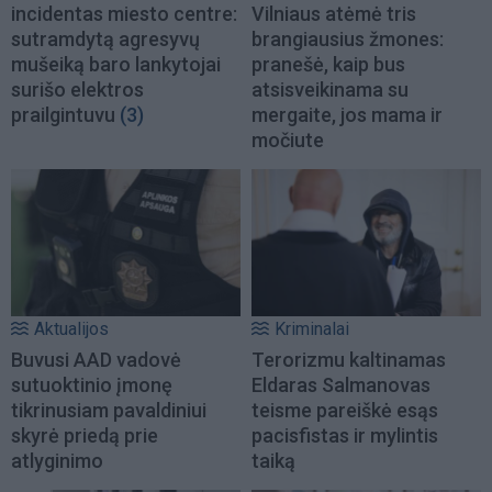
incidentas miesto centre:
Vilniaus atėmė tris
sutramdytą agresyvų
brangiausius žmones:
mušeiką baro lankytojai
pranešė, kaip bus
surišo elektros
atsisveikinama su
prailgintuvu
(3)
mergaite, jos mama ir
močiute
Aktualijos
Kriminalai
Buvusi AAD vadovė
Terorizmu kaltinamas
sutuoktinio įmonę
Eldaras Salmanovas
tikrinusiam pavaldiniui
teisme pareiškė esąs
skyrė priedą prie
pacisfistas ir mylintis
atlyginimo
taiką