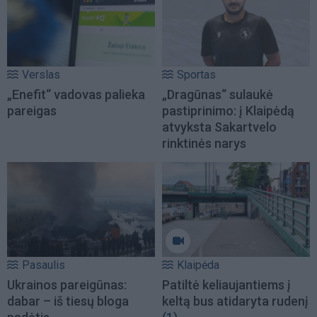
Verslas
Sportas
„Enefit“ vadovas palieka
„Dragūnas“ sulaukė
pareigas
pastiprinimo: į Klaipėdą
atvyksta Sakartvelo
rinktinės narys
Pasaulis
Klaipėda
Ukrainos pareigūnas:
Patiltė keliaujantiems į
dabar – iš tiesų bloga
keltą bus atidaryta rudenį