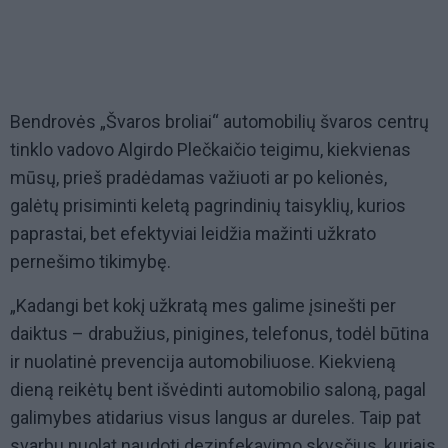
Bendrovės „Švaros broliai“ automobilių švaros centrų
tinklo vadovo Algirdo Plečkaičio teigimu, kiekvienas
mūsų, prieš pradėdamas važiuoti ar po kelionės,
galėtų prisiminti keletą pagrindinių taisyklių, kurios
paprastai, bet efektyviai leidžia mažinti užkrato
pernešimo tikimybę.
„Kadangi bet kokį užkratą mes galime įsinešti per
daiktus – drabužius, pinigines, telefonus, todėl būtina
ir nuolatinė prevencija automobiliuose. Kiekvieną
dieną reikėtų bent išvėdinti automobilio saloną, pagal
galimybes atidarius visus langus ar dureles. Taip pat
svarbu nuolat naudoti dezinfekavimo skysčius, kuriais