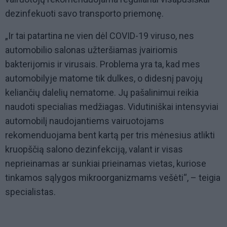
dezinfekuoti savo transporto priemonę.
„Ir tai patartina ne vien dėl COVID-19 viruso, nes
automobilio salonas užteršiamas įvairiomis
bakterijomis ir virusais. Problema yra ta, kad mes
automobilyje matome tik dulkes, o didesnį pavojų
keliančių dalelių nematome. Jų pašalinimui reikia
naudoti specialias medžiagas. Vidutiniškai intensyviai
automobilį naudojantiems vairuotojams
rekomenduojama bent kartą per tris mėnesius atlikti
kruopščią salono dezinfekciją, valant ir visas
neprieinamas ar sunkiai prieinamas vietas, kuriose
tinkamos sąlygos mikroorganizmams vešėti“, – teigia
specialistas.