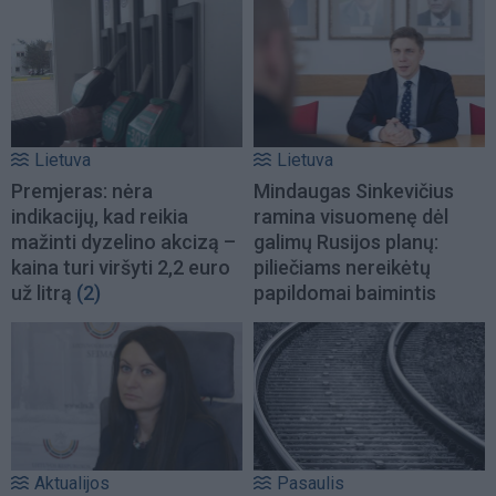
Lietuva
Lietuva
Premjeras: nėra
Mindaugas Sinkevičius
indikacijų, kad reikia
ramina visuomenę dėl
mažinti dyzelino akcizą –
galimų Rusijos planų:
kaina turi viršyti 2,2 euro
piliečiams nereikėtų
už litrą
(2)
papildomai baimintis
Aktualijos
Pasaulis