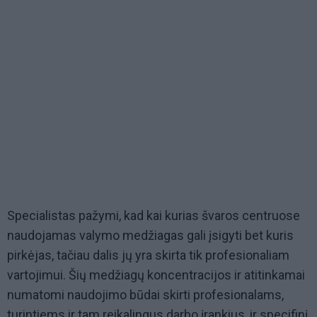
Specialistas pažymi, kad kai kurias švaros centruose
naudojamas valymo medžiagas gali įsigyti bet kuris
pirkėjas, tačiau dalis jų yra skirta tik profesionaliam
vartojimui. Šių medžiagų koncentracijos ir atitinkamai
numatomi naudojimo būdai skirti profesionalams,
turintiems ir tam reikalingus darbo įrankius, ir specifinį