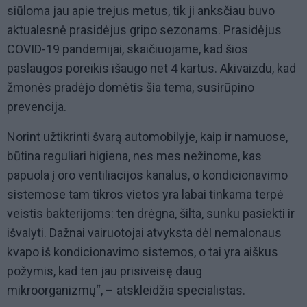
siūloma jau apie trejus metus, tik ji anksčiau buvo
aktualesnė prasidėjus gripo sezonams. Prasidėjus
COVID-19 pandemijai, skaičiuojame, kad šios
paslaugos poreikis išaugo net 4 kartus. Akivaizdu, kad
žmonės pradėjo domėtis šia tema, susirūpino
prevencija.
Norint užtikrinti švarą automobilyje, kaip ir namuose,
būtina reguliari higiena, nes mes nežinome, kas
papuola į oro ventiliacijos kanalus, o kondicionavimo
sistemose tam tikros vietos yra labai tinkama terpė
veistis bakterijoms: ten drėgna, šilta, sunku pasiekti ir
išvalyti. Dažnai vairuotojai atvyksta dėl nemalonaus
kvapo iš kondicionavimo sistemos, o tai yra aiškus
požymis, kad ten jau prisiveisę daug
mikroorganizmų“, – atskleidžia specialistas.