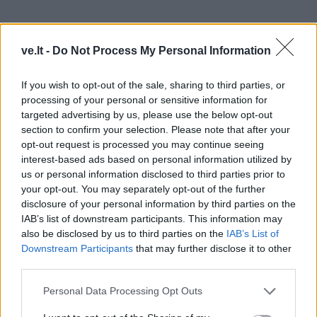
ve.lt -
Do Not Process My Personal Information
If you wish to opt-out of the sale, sharing to third parties, or
Svarbu žinoti, kad alkoholis sausina odą, tačiau švaros
processing of your personal or sensitive information for
centruose naudojamos medžiagos turi priedų, kurie
targeted advertising by us, please use the below opt-out
stabdo drėgmės pasišalinimą. Toks valiklis leidžia
section to confirm your selection. Please note that after your
opt-out request is processed you may continue seeing
išgaruoti alkoholiui, bet neleidžia išgaruoti drėgmei,
interest-based ads based on personal information utilized by
todėl nepadaro odai žalos. Šie niuansai dažnai
us or personal information disclosed to third parties prior to
nežinomi paprastam vairuotojui, tačiau juos puikiai
your opt-out. You may separately opt-out of the further
disclosure of your personal information by third parties on the
išmano švaros centruose dirbantys specialistai.
IAB’s list of downstream participants. This information may
also be disclosed by us to third parties on the
IAB’s List of
Ne mažiau svarbi ir proceso veiksmų kontrolė.
Downstream Participants
that may further disclose it to other
Pavyzdžiui, mūsų švaros centruose automobiliai
third parties.
priimami esant minimaliam kontaktui – tik perimant
Personal Data Processing Opt Outs
raktelį, kuris iš karto dezinfekuojamas. Procedūrų