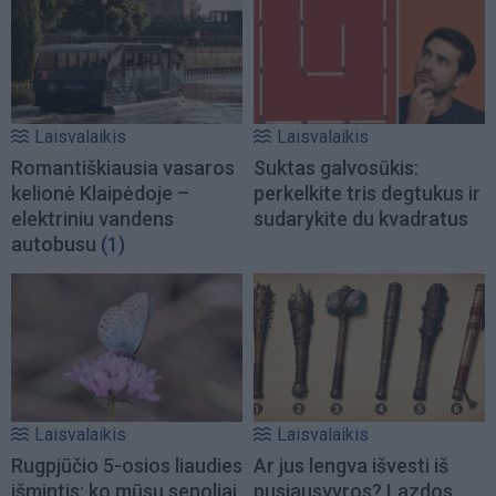
Laisvalaikis
Laisvalaikis
Romantiškiausia vasaros
Suktas galvosūkis:
kelionė Klaipėdoje –
perkelkite tris degtukus ir
elektriniu vandens
sudarykite du kvadratus
autobusu
(1)
Laisvalaikis
Laisvalaikis
Rugpjūčio 5-osios liaudies
Ar jus lengva išvesti iš
išmintis: ko mūsų senoliai
pusiausvyros? Lazdos