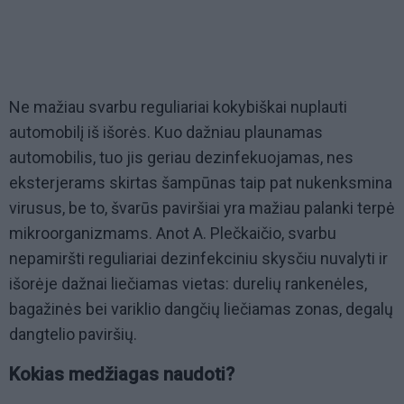
Ne mažiau svarbu reguliariai kokybiškai nuplauti
automobilį iš išorės. Kuo dažniau plaunamas
automobilis, tuo jis geriau dezinfekuojamas, nes
eksterjerams skirtas šampūnas taip pat nukenksmina
virusus, be to, švarūs paviršiai yra mažiau palanki terpė
mikroorganizmams. Anot A. Plečkaičio, svarbu
nepamiršti reguliariai dezinfekciniu skysčiu nuvalyti ir
išorėje dažnai liečiamas vietas: durelių rankenėles,
bagažinės bei variklio dangčių liečiamas zonas, degalų
dangtelio paviršių.
Kokias medžiagas naudoti?