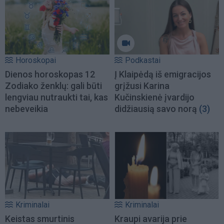
Horoskopai
Podkastai
Dienos horoskopas 12
Į Klaipėdą iš emigracijos
Zodiako ženklų: gali būti
grįžusi Karina
lengviau nutraukti tai, kas
Kučinskienė įvardijo
nebeveikia
didžiausią savo norą
(3)
Kriminalai
Kriminalai
Keistas smurtinis
Kraupi avarija prie