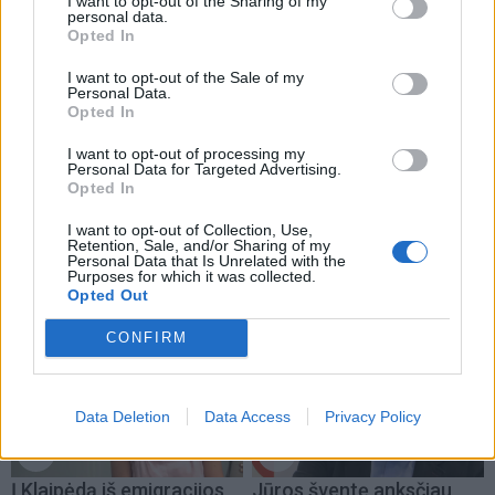
metu darbuotojai dėvi specialias saugos priemones ir
I want to opt-out of the Sharing of my
personal data.
neturi jokio tiesioginio kontakto su paviršiais.
Opted In
I want to opt-out of the Sale of my
Po paviršių nuvalymo atliekama giluminė dezinfekcija
Personal Data.
per visus transporto priemonės ortakius, medžiagų
Opted In
paviršius, ventiliacijos sistemas ir tuomet automobilis
I want to opt-out of processing my
Personal Data for Targeted Advertising.
dar pilnai išvėdinamas. Baigiant procedūrą
Opted In
išdezinfekuojamos visos vietos, kurias palietė
I want to opt-out of Collection, Use,
automobilį išvarantis darbuotojas ir dar kartą
Retention, Sale, and/or Sharing of my
Personal Data that Is Unrelated with the
dezinfekuojamas raktelis“, – atskleidžia A. Plečkaitis.
Purposes for which it was collected.
Opted Out
CONFIRM
Data Deletion
Data Access
Privacy Policy
Į Klaipėdą iš emigracijos
Jūros šventę anksčiau