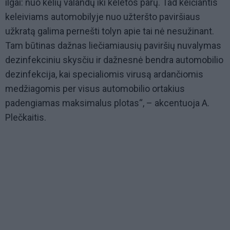
ilgai: nuo kelių valandų iki keletos parų. Tad keičiantis
keleiviams automobilyje nuo užteršto paviršiaus
užkratą galima pernešti tolyn apie tai nė nesužinant.
Tam būtinas dažnas liečiamiausių paviršių nuvalymas
dezinfekciniu skysčiu ir dažnesnė bendra automobilio
dezinfekcija, kai specialiomis virusą ardančiomis
medžiagomis per visus automobilio ortakius
padengiamas maksimalus plotas“, – akcentuoja A.
Plečkaitis.