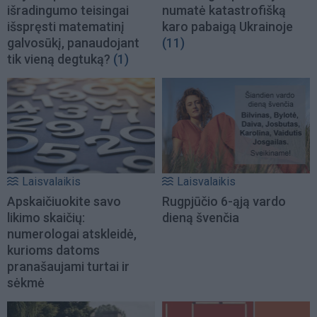
išradingumo teisingai
numatė katastrofišką
išspręsti matematinį
karo pabaigą Ukrainoje
galvosūkį, panaudojant
(11)
tik vieną degtuką?
(1)
Laisvalaikis
Laisvalaikis
Apskaičiuokite savo
Rugpjūčio 6-ąją vardo
likimo skaičių:
dieną švenčia
numerologai atskleidė,
kurioms datoms
pranašaujami turtai ir
sėkmė