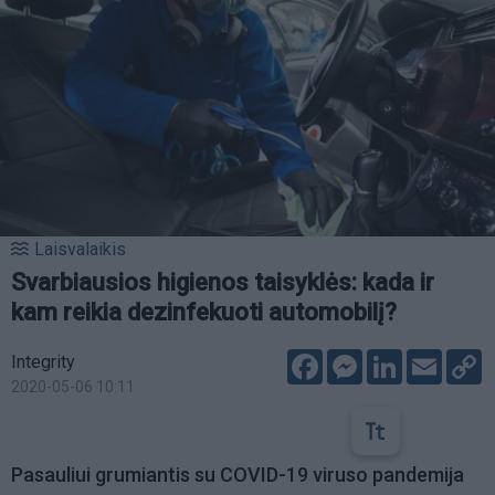
Laisvalaikis
Svarbiausios higienos taisyklės: kada ir
kam reikia dezinfekuoti automobilį?
Facebook
Messenger
LinkedIn
Email
C
Integrity
L
2020-05-06 10:11
Pasauliui grumiantis su COVID-19 viruso pandemija