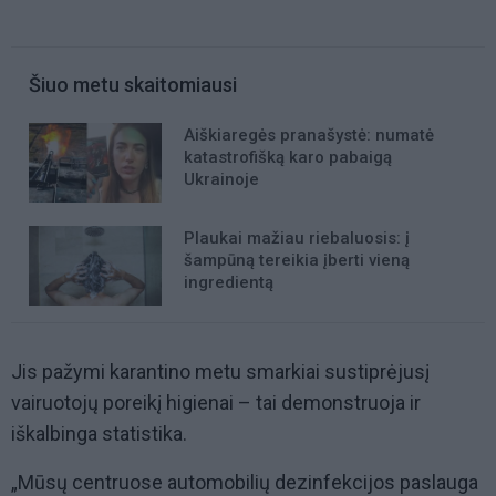
Šiuo metu skaitomiausi
Aiškiaregės pranašystė: numatė
katastrofišką karo pabaigą
Ukrainoje
Plaukai mažiau riebaluosis: į
šampūną tereikia įberti vieną
ingredientą
Jis pažymi karantino metu smarkiai sustiprėjusį
vairuotojų poreikį higienai
– tai demonstruoja ir
iškalbinga statistika.
„Mūsų centruose automobilių dezinfekcijos paslauga