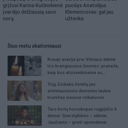
grįžusi Karina Kučinskienė
puošęs Anatolijus
įvardijo didžiausią savo
Klemencovas: gal jau
norą
užtenka
Šiuo metu skaitomiausi
Kraupi avarija prie Vilniaus atėmė
tris brangiausius žmones: pranešė,
kaip bus atsisveikinama su
mergaite, jos mama ir močiute
Trijų Zodiako ženklų jau
artimiausiomis dienomis laukia
triumfas visuose reikaluose
Taro kortų horoskopas rugpjūčio 6
dienai: Svarstyklėms – sėkmė,
Jaučiams – greiti sprendimai