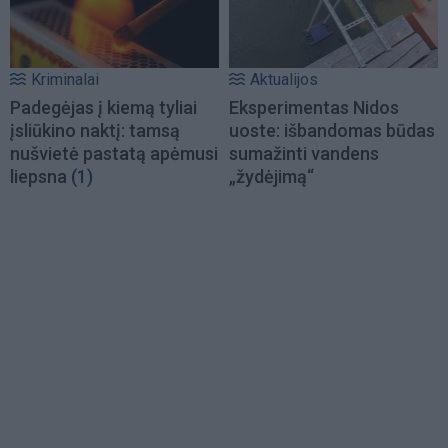
Kriminalai
Aktualijos
Padegėjas į kiemą tyliai
Eksperimentas Nidos
įsliūkino naktį: tamsą
uoste: išbandomas būdas
nušvietė pastatą apėmusi
sumažinti vandens
liepsna
(1)
„žydėjimą“