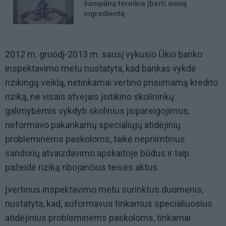
šampūną tereikia įberti vieną
ingredientą
2012 m. gruodį-2013 m. sausį vykusio Ūkio banko
inspektavimo metu nustatyta, kad bankas vykdė
rizikingą veiklą, netinkamai vertino prisiimamą kredito
riziką, ne visais atvejais įsitikino skolininkų
galimybėmis vykdyti skolinius įsipareigojimus,
neformavo pakankamų specialiųjų atidėjinių
probleminėms paskoloms, taikė nepriimtinus
sandorių atvaizdavimo apskaitoje būdus ir taip
pažeidė riziką ribojančius teisės aktus.
Įvertinus inspektavimo metu surinktus duomenis,
nustatyta, kad, suformavus tinkamus specialiuosius
atidėjinius probleminėms paskoloms, tinkamai