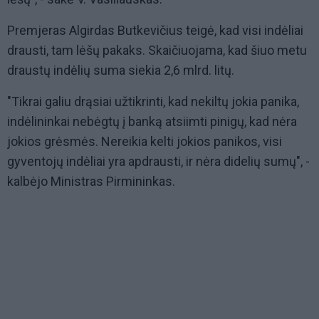
Premjeras Algirdas Butkevičius teigė, kad visi indėliai
drausti, tam lėšų pakaks. Skaičiuojama, kad šiuo metu
draustų indėlių suma siekia 2,6 mlrd. litų.
"Tikrai galiu drąsiai užtikrinti, kad nekiltų jokia panika,
indėlininkai nebėgtų į banką atsiimti pinigų, kad nėra
jokios grėsmės. Nereikia kelti jokios panikos, visi
gyventojų indėliai yra apdrausti, ir nėra didelių sumų", -
kalbėjo Ministras Pirmininkas.