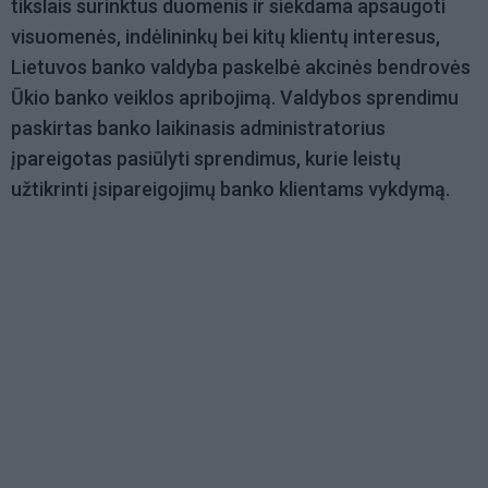
tikslais surinktus duomenis ir siekdama apsaugoti
visuomenės, indėlininkų bei kitų klientų interesus,
Lietuvos banko valdyba paskelbė akcinės bendrovės
Ūkio banko veiklos apribojimą. Valdybos sprendimu
paskirtas banko laikinasis administratorius
įpareigotas pasiūlyti sprendimus, kurie leistų
užtikrinti įsipareigojimų banko klientams vykdymą.