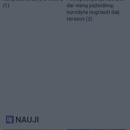
(1)
dar vieną pažeidimą:
nurodyta nugriauti dalį
terasos
(2)
NAUJI