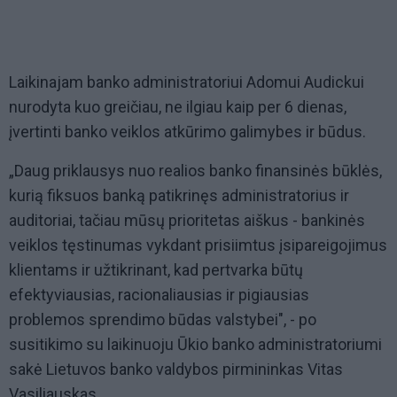
Laikinajam banko administratoriui Adomui Audickui
nurodyta kuo greičiau, ne ilgiau kaip per 6 dienas,
įvertinti banko veiklos atkūrimo galimybes ir būdus.
„Daug priklausys nuo realios banko finansinės būklės,
kurią fiksuos banką patikrinęs administratorius ir
auditoriai, tačiau mūsų prioritetas aiškus - bankinės
veiklos tęstinumas vykdant prisiimtus įsipareigojimus
klientams ir užtikrinant, kad pertvarka būtų
efektyviausias, racionaliausias ir pigiausias
problemos sprendimo būdas valstybei", - po
susitikimo su laikinuoju Ūkio banko administratoriumi
sakė Lietuvos banko valdybos pirmininkas Vitas
Vasiliauskas.