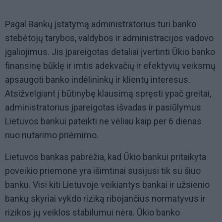
Pagal Bankų įstatymą administratorius turi banko
stebėtojų tarybos, valdybos ir administracijos vadovo
įgaliojimus. Jis įpareigotas detaliai įvertinti Ūkio banko
finansinę būklę ir imtis adekvačių ir efektyvių veiksmų
apsaugoti banko indėlininkų ir klientų interesus.
Atsižvelgiant į būtinybę klausimą spręsti ypač greitai,
administratorius įpareigotas išvadas ir pasiūlymus
Lietuvos bankui pateikti ne vėliau kaip per 6 dienas
nuo nutarimo priėmimo.
Lietuvos bankas pabrėžia, kad Ūkio bankui pritaikyta
poveikio priemonė yra išimtinai susijusi tik su šiuo
banku. Visi kiti Lietuvoje veikiantys bankai ir užsienio
bankų skyriai vykdo riziką ribojančius normatyvus ir
rizikos jų veiklos stabilumui nėra. Ūkio banko