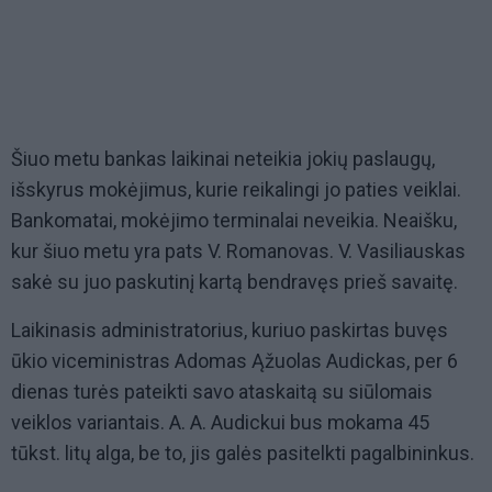
Šiuo metu bankas laikinai neteikia jokių paslaugų,
išskyrus mokėjimus, kurie reikalingi jo paties veiklai.
Bankomatai, mokėjimo terminalai neveikia. Neaišku,
kur šiuo metu yra pats V. Romanovas. V. Vasiliauskas
sakė su juo paskutinį kartą bendravęs prieš savaitę.
Laikinasis administratorius, kuriuo paskirtas buvęs
ūkio viceministras Adomas Ąžuolas Audickas, per 6
dienas turės pateikti savo ataskaitą su siūlomais
veiklos variantais. A. A. Audickui bus mokama 45
tūkst. litų alga, be to, jis galės pasitelkti pagalbininkus.