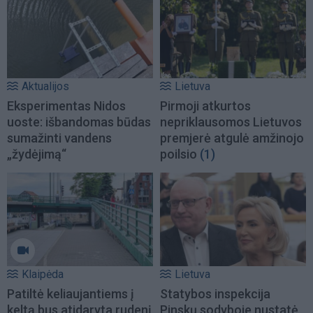
Aktualijos
Lietuva
Eksperimentas Nidos
Pirmoji atkurtos
uoste: išbandomas būdas
nepriklausomos Lietuvos
sumažinti vandens
premjerė atgulė amžinojo
„žydėjimą“
poilsio
(1)
Klaipėda
Lietuva
Patiltė keliaujantiems į
Statybos inspekcija
keltą bus atidaryta rudenį
Pinskų sodyboje nustatė