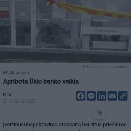
© Redakcijos archyvo nuotr.
Aktualijos
Apribota Ūkio banko veikla
Facebook
Messenger
LinkedIn
Email
C
ELTA
L
2013-02-12 13:29
Įvertinusi inspektavimo ataskaitą bei kitus priežiūros