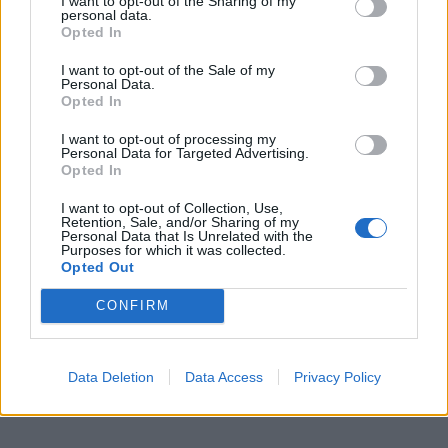
I want to opt-out of the Sharing of my
personal data.
turi būti pateikta išvada ir pasiūlymai kartu su atlikto
Opted In
finansinės būklės įvertinimo pagrindu sudarytomis
I want to opt-out of the Sale of my
tarpinėmis finansinėmis ataskaitomis. Išvadoje ir
Personal Data.
Opted In
pasiūlymuose, be kita ko, turi būti numatyta galimų
banko veiklos stabilumo ir patikimumo atkūrimo ir kitų
I want to opt-out of processing my
Personal Data for Targeted Advertising.
banko problemų sprendimo būdų sėkmingo
Opted In
įgyvendinimo lyginamoji tikimybė, galimos išlaidos ir
I want to opt-out of Collection, Use,
nauda.
Retention, Sale, and/or Sharing of my
Personal Data that Is Unrelated with the
Purposes for which it was collected.
Opted Out
CONFIRM
Data Deletion
Data Access
Privacy Policy