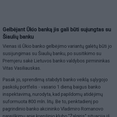
Gelbėjant Ūkio banką jis gali būti sujungtas su
Šiaulių banku
Vienas iš Ūkio banko gelbėjimo variantų galėtų būti jo
susijungimas su Šiaulių banku, po susitikimo su
Premjeru sakė Lietuvos banko valdybos pirmininkas
Vitas Vasiliauskas.
Pasak jo, sprendimą stabdyti banko veiklą sąlygojo
paskolų portfelis - vasario 1 dieną baigus banko
inspektavimą, nurodyta, kad papildomų atidėjimų
suformuota 800 mln. litų. Be to, penktadienį po
pagrindinio banko akcininko Vladimiro Romanovo
pareiškimų apie krepšinio klubo "Žalgiris" situaciją iš