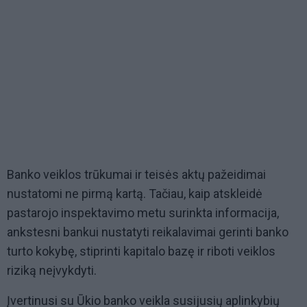
Banko veiklos trūkumai ir teisės aktų pažeidimai
nustatomi ne pirmą kartą. Tačiau, kaip atskleidė
pastarojo inspektavimo metu surinkta informacija,
ankstesni bankui nustatyti reikalavimai gerinti banko
turto kokybę, stiprinti kapitalo bazę ir riboti veiklos
riziką neįvykdyti.
Įvertinusi su Ūkio banko veikla susijusių aplinkybių