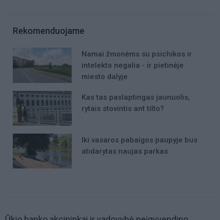
Rekomenduojame
Namai žmonėms su psichikos ir
intelekto negalia - ir pietinėje
miesto dalyje
Kas tas paslaptingas jaunuolis,
rytais stovintis ant tilto?
Iki vasaros pabaigos paupyje bus
atidarytas naujas parkas
Ūkio banko akcininkai ir vadovybė neįgyvendino