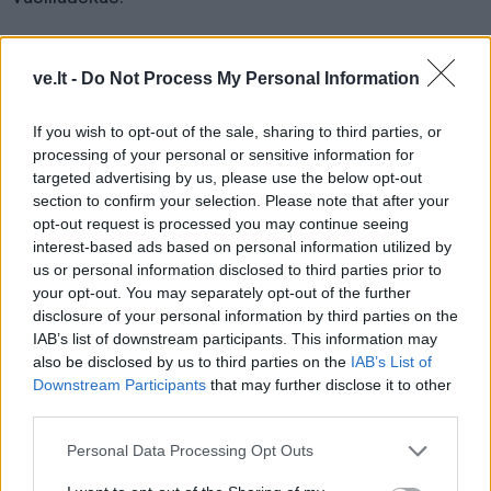
ve.lt -
Do Not Process My Personal Information
If you wish to opt-out of the sale, sharing to third parties, or
processing of your personal or sensitive information for
targeted advertising by us, please use the below opt-out
section to confirm your selection. Please note that after your
opt-out request is processed you may continue seeing
interest-based ads based on personal information utilized by
us or personal information disclosed to third parties prior to
your opt-out. You may separately opt-out of the further
disclosure of your personal information by third parties on the
IAB’s list of downstream participants. This information may
also be disclosed by us to third parties on the
IAB’s List of
Vasario 12 d. Lietuvos banko valdyba laikinajam
Downstream Participants
that may further disclose it to other
administratoriui A. Audickui pavedė išnagrinėti ir
third parties.
įvertinti Ūkio banko finansinę būklę, galimus šio banko
Personal Data Processing Opt Outs
veiklos stabilumo ir patikimumo atkūrimo ir kitus
banko problemų sprendimo būdus. Lietuvos bankui