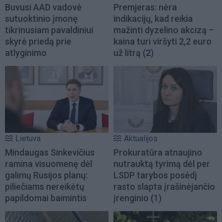
Buvusi AAD vadovė
Premjeras: nėra
sutuoktinio įmonę
indikacijų, kad reikia
tikrinusiam pavaldiniui
mažinti dyzelino akcizą –
skyrė priedą prie
kaina turi viršyti 2,2 euro
atlyginimo
už litrą
(2)
Lietuva
Aktualijos
Mindaugas Sinkevičius
Prokuratūra atnaujino
ramina visuomenę dėl
nutrauktą tyrimą dėl per
galimų Rusijos planų:
LSDP tarybos posėdį
piliečiams nereikėtų
rasto slapta įrašinėjančio
papildomai baimintis
įrenginio
(1)