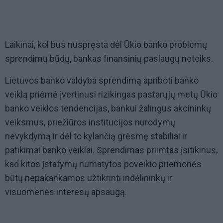
Laikinai, kol bus nuspręsta dėl Ūkio banko problemų
sprendimų būdų, bankas finansinių paslaugų neteiks.
Lietuvos banko valdyba sprendimą apriboti banko
veiklą priėmė įvertinusi rizikingas pastarųjų metų Ūkio
banko veiklos tendencijas, bankui žalingus akcininkų
veiksmus, priežiūros institucijos nurodymų
nevykdymą ir dėl to kylančią grėsmę stabiliai ir
patikimai banko veiklai. Sprendimas priimtas įsitikinus,
kad kitos įstatymų numatytos poveikio priemonės
būtų nepakankamos užtikrinti indėlininkų ir
visuomenės interesų apsaugą.