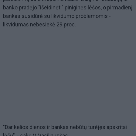
banko pradėjo "išeidinėti" piniginės lėšos, o pirmadienį
bankas susidūrė su likvidumo problemomis -
likvidumas nebesiekė 29 proc.
"Dar kelios dienos ir bankas nebūtų turėjęs apskritai
lėšų", - sakė V. Vasiliauskas.