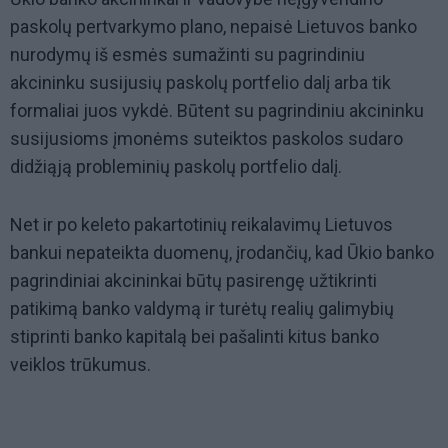
paskolų pertvarkymo plano, nepaisė Lietuvos banko
nurodymų iš esmės sumažinti su pagrindiniu
akcininku susijusių paskolų portfelio dalį arba tik
formaliai juos vykdė. Būtent su pagrindiniu akcininku
susijusioms įmonėms suteiktos paskolos sudaro
didžiąją probleminių paskolų portfelio dalį.
Net ir po keleto pakartotinių reikalavimų Lietuvos
bankui nepateikta duomenų, įrodančių, kad Ūkio banko
pagrindiniai akcininkai būtų pasirengę užtikrinti
patikimą banko valdymą ir turėtų realių galimybių
stiprinti banko kapitalą bei pašalinti kitus banko
veiklos trūkumus.