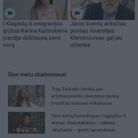
Į Klaipėdą iš emigracijos
Jūros šventę anksčiau
grįžusi Karina Kučinskienė
puošęs Anatolijus
įvardijo didžiausią savo
Klemencovas: gal jau
norą
užtenka
Šiuo metu skaitomiausi
Trijų Zodiako ženklų jau
artimiausiomis dienomis laukia
triumfas visuose reikaluose
Taro kortų horoskopas rugpjūčio 6
dienai: Svarstyklėms – sėkmė,
Jaučiams – greiti sprendimai