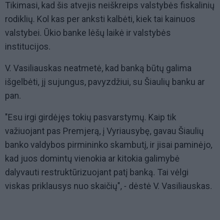
Tikimasi, kad šis atvejis neiškreips valstybės fiskalinių
rodiklių. Kol kas per anksti kalbėti, kiek tai kainuos
valstybei. Ūkio banke lėšų laikė ir valstybės
institucijos.
V. Vasiliauskas neatmetė, kad banką būtų galima
išgelbėti, jį sujungus, pavyzdžiui, su Šiaulių banku ar
pan.
"Esu irgi girdėjęs tokių pasvarstymų. Kaip tik
važiuojant pas Premjerą, į Vyriausybę, gavau Šiaulių
banko valdybos pirmininko skambutį, ir jisai paminėjo,
kad juos domintų vienokia ar kitokia galimybė
dalyvauti restruktūrizuojant patį banką. Tai vėlgi
viskas priklausys nuo skaičių", - dėstė V. Vasiliauskas.