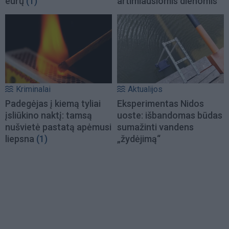
eurų
(1)
artimiausiomis dienomis
Kriminalai
Aktualijos
Padegėjas į kiemą tyliai
Eksperimentas Nidos
įsliūkino naktį: tamsą
uoste: išbandomas būdas
nušvietė pastatą apėmusi
sumažinti vandens
liepsna
(1)
„žydėjimą“