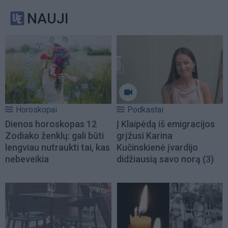
NAUJI
Horoskopai
Podkastai
Dienos horoskopas 12
Į Klaipėdą iš emigracijos
Zodiako ženklų: gali būti
grįžusi Karina
lengviau nutraukti tai, kas
Kučinskienė įvardijo
nebeveikia
didžiausią savo norą
(3)