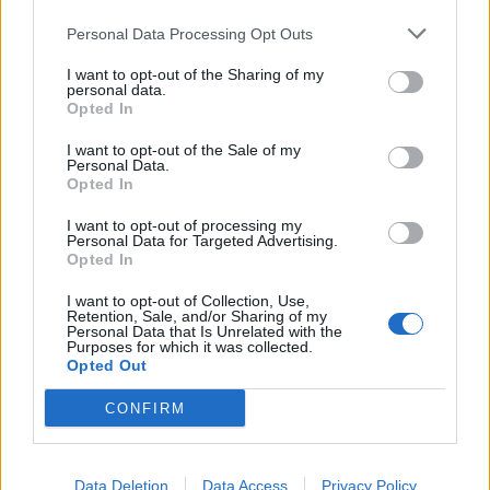
piliečiams nereikėtų
rasto slapta įrašinėjančio
papildomai baimintis
įrenginio
(1)
Personal Data Processing Opt Outs
I want to opt-out of the Sharing of my
personal data.
Opted In
I want to opt-out of the Sale of my
Personal Data.
Opted In
Aktualijos
Lietuva
I want to opt-out of processing my
Personal Data for Targeted Advertising.
Eksperimentas Nidos
Pirmoji atkurtos
Opted In
uoste: išbandomas būdas
nepriklausomos Lietuvos
sumažinti vandens
premjerė atgulė amžinojo
I want to opt-out of Collection, Use,
Retention, Sale, and/or Sharing of my
„žydėjimą“
poilsio
(1)
Personal Data that Is Unrelated with the
Purposes for which it was collected.
Opted Out
CONFIRM
Data Deletion
Data Access
Privacy Policy