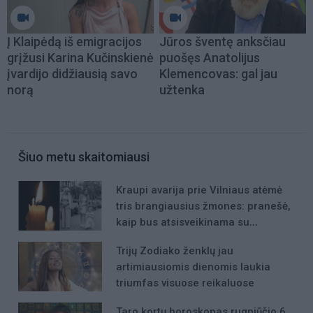
Į Klaipėdą iš emigracijos
Jūros šventę anksčiau
grįžusi Karina Kučinskienė
puošęs Anatolijus
įvardijo didžiausią savo
Klemencovas: gal jau
norą
užtenka
Šiuo metu skaitomiausi
Kraupi avarija prie Vilniaus atėmė
tris brangiausius žmones: pranešė,
kaip bus atsisveikinama su
mergaite, jos mama ir močiute
Trijų Zodiako ženklų jau
artimiausiomis dienomis laukia
triumfas visuose reikaluose
Taro kortų horoskopas rugpjūčio 6