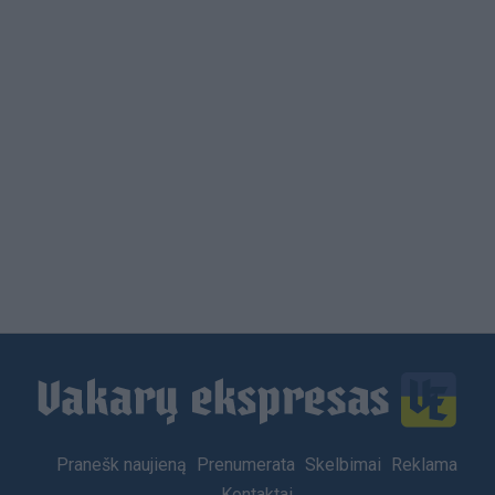
Load
More
Footer
Pranešk naujieną
Prenumerata
Skelbimai
Reklama
menu
Kontaktai