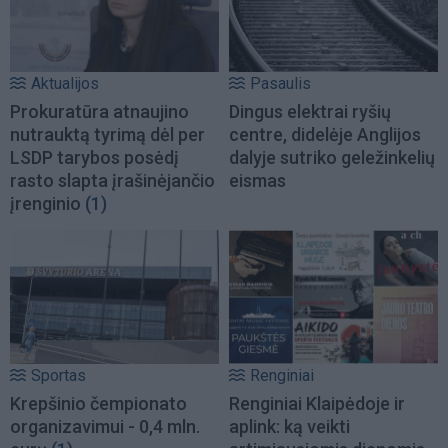
Aktualijos
Pasaulis
Prokuratūra atnaujino
Dingus elektrai ryšių
nutrauktą tyrimą dėl per
centre, didelėje Anglijos
LSDP tarybos posėdį
dalyje sutriko geležinkelių
rasto slapta įrašinėjančio
eismas
įrenginio
(1)
Sportas
Renginiai
Krepšinio čempionato
Renginiai Klaipėdoje ir
organizavimui - 0,4 mln.
aplink: ką veikti