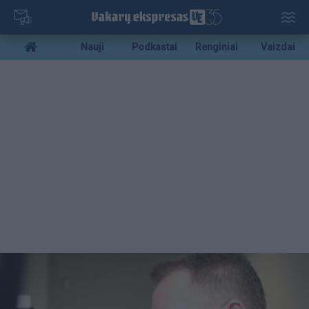
Pereiti
į
pagrindinį
Mobile
Nauji
Podkastai
Renginiai
Vaizdai
turinį
menu
bottom