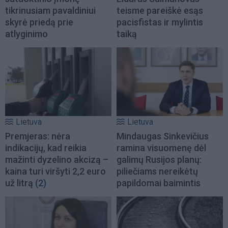
tikrinusiam pavaldiniui
teisme pareiškė esąs
skyrė priedą prie
pacisfistas ir mylintis
atlyginimo
taiką
Lietuva
Lietuva
Premjeras: nėra
Mindaugas Sinkevičius
indikacijų, kad reikia
ramina visuomenę dėl
mažinti dyzelino akcizą –
galimų Rusijos planų:
kaina turi viršyti 2,2 euro
piliečiams nereikėtų
už litrą
(2)
papildomai baimintis