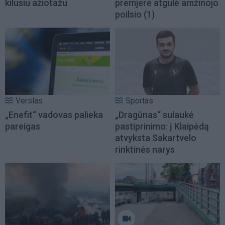
kilusiu ažiotažu
premjerė atgulė amžinojo
poilsio
(1)
Verslas
Sportas
„Enefit“ vadovas palieka
„Dragūnas“ sulaukė
pareigas
pastiprinimo: į Klaipėdą
atvyksta Sakartvelo
rinktinės narys