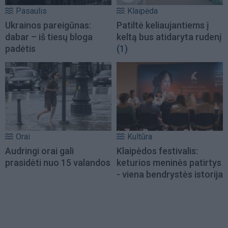
Pasaulis
Klaipėda
Ukrainos pareigūnas:
Patiltė keliaujantiems į
dabar – iš tiesų bloga
keltą bus atidaryta rudenį
padėtis
(1)
Orai
Kultūra
Audringi orai gali
Klaipėdos festivalis:
prasidėti nuo 15 valandos
keturios meninės patirtys
- viena bendrystės istorija