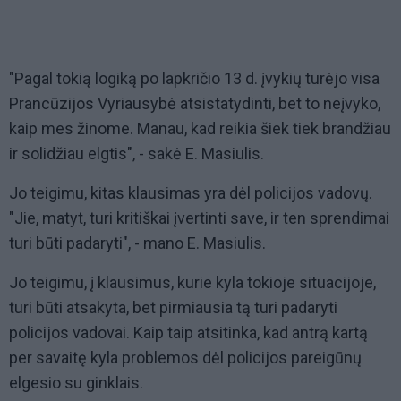
"Pagal tokią logiką po lapkričio 13 d. įvykių turėjo visa
Prancūzijos Vyriausybė atsistatydinti, bet to neįvyko,
kaip mes žinome. Manau, kad reikia šiek tiek brandžiau
ir solidžiau elgtis", - sakė E. Masiulis.
Jo teigimu, kitas klausimas yra dėl policijos vadovų.
"Jie, matyt, turi kritiškai įvertinti save, ir ten sprendimai
turi būti padaryti", - mano E. Masiulis.
Jo teigimu, į klausimus, kurie kyla tokioje situacijoje,
turi būti atsakyta, bet pirmiausia tą turi padaryti
policijos vadovai. Kaip taip atsitinka, kad antrą kartą
per savaitę kyla problemos dėl policijos pareigūnų
elgesio su ginklais.