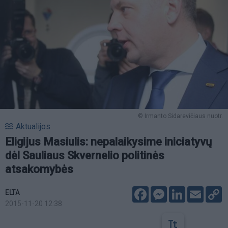
© Irmanto Sidarevičiaus nuotr.
Aktualijos
Eligijus Masiulis: nepalaikysime iniciatyvų
dėl Sauliaus Skvernelio politinės
atsakomybės
Facebook
Messenger
LinkedIn
Email
C
ELTA
L
2015-11-20 12:38