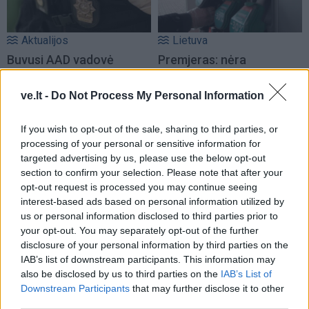
Aktualijos
Lietuva
Buvusi AAD vadovė
Premjeras: nėra
sutuoktinio įmonę
indikacijų, kad reikia
tikrinusiam pavaldiniui
mažinti dyzelino akcizą –
ve.lt -
Do Not Process My Personal Information
skyrė priedą prie
kaina turi viršyti 2,2 euro
atlyginimo
už litrą
(2)
If you wish to opt-out of the sale, sharing to third parties, or
processing of your personal or sensitive information for
targeted advertising by us, please use the below opt-out
section to confirm your selection. Please note that after your
opt-out request is processed you may continue seeing
interest-based ads based on personal information utilized by
us or personal information disclosed to third parties prior to
your opt-out. You may separately opt-out of the further
Lietuva
Aktualijos
disclosure of your personal information by third parties on the
IAB’s list of downstream participants. This information may
Mindaugas Sinkevičius
Prokuratūra atnaujino
also be disclosed by us to third parties on the
IAB’s List of
ramina visuomenę dėl
nutrauktą tyrimą dėl per
Downstream Participants
that may further disclose it to other
galimų Rusijos planų:
LSDP tarybos posėdį
third parties.