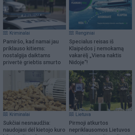
Kriminalai
Renginiai
Pamiršo, kad namai jau
Specialus reisas iš
priklauso kitiems:
Klaipėdos į nemokamą
nostalgija daiktams
vakarėlį „Viena naktis
privertė griebtis smurto
Nidoje“!
Kriminalai
Lietuva
Sukčiai nesnaudžia:
Pirmoji atkurtos
naudojasi dėl kietojo kuro
nepriklausomos Lietuvos