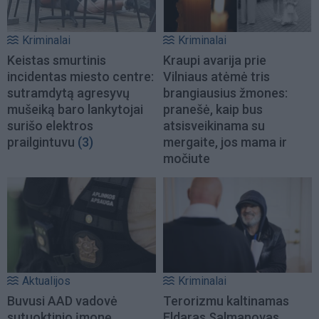
Kriminalai
Kriminalai
Keistas smurtinis
Kraupi avarija prie
incidentas miesto centre:
Vilniaus atėmė tris
sutramdytą agresyvų
brangiausius žmones:
mušeiką baro lankytojai
pranešė, kaip bus
surišo elektros
atsisveikinama su
prailgintuvu
(3)
mergaite, jos mama ir
močiute
Aktualijos
Kriminalai
Buvusi AAD vadovė
Terorizmu kaltinamas
sutuoktinio įmonę
Eldaras Salmanovas