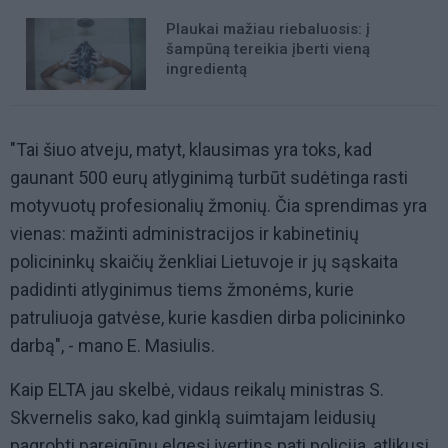
Plaukai mažiau riebaluosis: į
šampūną tereikia įberti vieną
ingredientą
"Tai šiuo atveju, matyt, klausimas yra toks, kad
gaunant 500 eurų atlyginimą turbūt sudėtinga rasti
motyvuotų profesionalių žmonių. Čia sprendimas yra
vienas: mažinti administracijos ir kabinetinių
policininkų skaičių ženkliai Lietuvoje ir jų sąskaita
padidinti atlyginimus tiems žmonėms, kurie
patruliuoja gatvėse, kurie kasdien dirba policininko
darbą", - mano E. Masiulis.
Kaip ELTA jau skelbė, vidaus reikalų ministras S.
Skvernelis sako, kad ginklą suimtajam leidusių
pagrobti pareigūnų elgesį įvertins pati policija, atlikusi