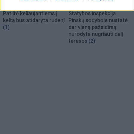
Klaipėda
Lietuva
Patiltė keliaujantiems į
Statybos inspekcija
keltą bus atidaryta rudenį
Pinskų sodyboje nustatė
(1)
dar vieną pažeidimą:
nurodyta nugriauti dalį
terasos
(2)