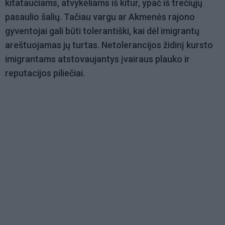
kitataučiams, atvykėliams iš kitur, ypač iš trečiųjų
pasaulio šalių. Tačiau vargu ar Akmenės rajono
gyventojai gali būti tolerantiški, kai dėl imigrantų
areštuojamas jų turtas. Netolerancijos židinį kursto
imigrantams atstovaujantys įvairaus plauko ir
reputacijos piliečiai.