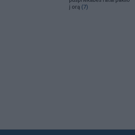
į orą
(7)
Load
More