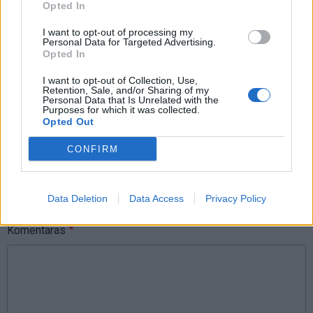
Opted In
Raktažodžiai
migrantai
Akmenė
I want to opt-out of processing my
Personal Data for Targeted Advertising.
Opted In
Komentarai
I want to opt-out of Collection, Use,
Retention, Sale, and/or Sharing of my
Personal Data that Is Unrelated with the
Purposes for which it was collected.
Opted Out
Rašyti komentarą
CONFIRM
Jūsų vardas
Data Deletion
Data Access
Privacy Policy
Komentaras