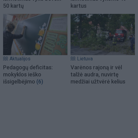
50 kartų
kartus
Aktualijos
Lietuva
Pedagogų deficitas:
Varėnos rajoną ir vėl
mokyklos ieško
talžė audra, nuvirtę
išsigelbėjimo
(6)
medžiai užtvėrė kelius