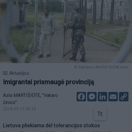
© Dainiaus LABUČIO (ELTA) nuotr.
Aktualijos
Imigrantai prismaugė provinciją
Facebook
Messenger
LinkedIn
Email
C
Asta MARTIŠIŪTĖ, "Vakaro
L
žinios"
2014-09-11 09:10
Lietuva pliekiama dėl tolerancijos stokos