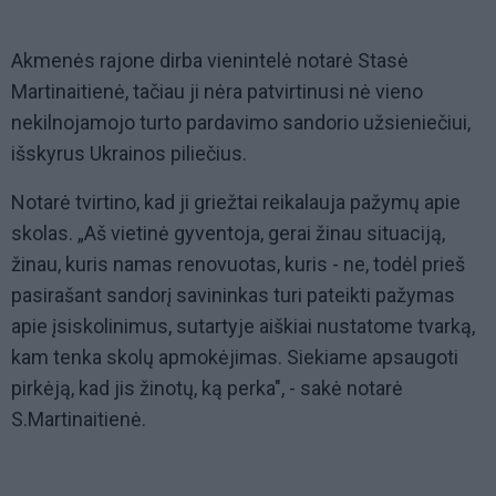
Akmenės rajone dirba vienintelė notarė Stasė
Martinaitienė, tačiau ji nėra patvirtinusi nė vieno
nekilnojamojo turto pardavimo sandorio užsieniečiui,
išskyrus Ukrainos piliečius.
Notarė tvirtino, kad ji griežtai reikalauja pažymų apie
skolas. „Aš vietinė gyventoja, gerai žinau situaciją,
žinau, kuris namas renovuotas, kuris - ne, todėl prieš
pasirašant sandorį savininkas turi pateikti pažymas
apie įsiskolinimus, sutartyje aiškiai nustatome tvarką,
kam tenka skolų apmokėjimas. Siekiame apsaugoti
pirkėją, kad jis žinotų, ką perka", - sakė notarė
S.Martinaitienė.