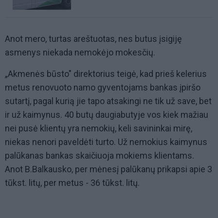
Anot mero, turtas areštuotas, nes butus įsigiję
asmenys niekada nemokėjo mokesčių.
„Akmenės būsto" direktorius teigė, kad prieš kelerius
metus renovuoto namo gyventojams bankas įpiršo
sutartį, pagal kurią jie tapo atsakingi ne tik už save, bet
ir už kaimynus. 40 butų daugiabutyje vos kiek mažiau
nei pusė klientų yra nemokių, keli savininkai mirę,
niekas nenori paveldėti turto. Už nemokius kaimynus
palūkanas bankas skaičiuoja mokiems klientams.
Anot B.Balkausko, per mėnesį palūkanų prikapsi apie 3
tūkst. litų, per metus - 36 tūkst. litų.