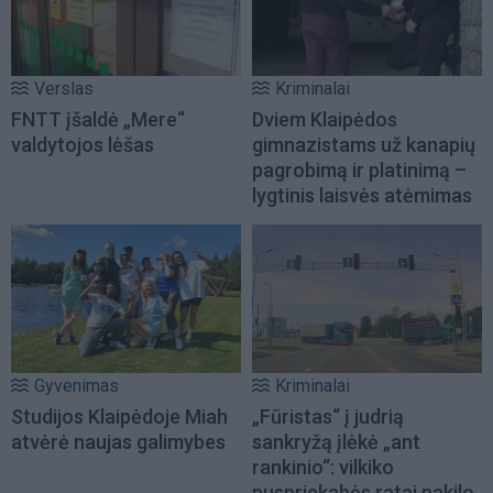
Verslas
Kriminalai
FNTT įšaldė „Mere“
Dviem Klaipėdos
valdytojos lėšas
gimnazistams už kanapių
pagrobimą ir platinimą –
lygtinis laisvės atėmimas
Gyvenimas
Kriminalai
Studijos Klaipėdoje Miah
„Fūristas“ į judrią
atvėrė naujas galimybes
sankryžą įlėkė „ant
rankinio“: vilkiko
puspriekabės ratai pakilo