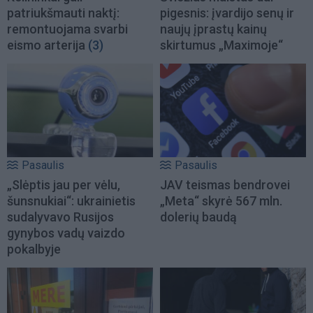
patriukšmauti naktį:
pigesnis: įvardijo senų ir
remontuojama svarbi
naujų įprastų kainų
eismo arterija
(3)
skirtumus „Maximoje“
Pasaulis
Pasaulis
„Slėptis jau per vėlu,
JAV teismas bendrovei
šunsnukiai“: ukrainietis
„Meta“ skyrė 567 mln.
sudalyvavo Rusijos
dolerių baudą
gynybos vadų vaizdo
pokalbyje