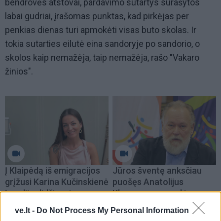
bendrovės atstovai, pardavimo sutartys surašytos
labai gudriai, įrašomas punktas, kad pirkėjas per
penkias dienas turi apmokėti visas buto skolas. Ir
tokia sutarties eilutė eina sandoryje po sandorio, o
skolos kaip nemažėja, taip nemažėja, rašo "Vakaro
žinios".
Į Klaipėdą iš emigracijos
Jūros šventę anksčiau
grįžusi Karina Kučinskienė
puošęs Anatolijus
įvardijo didžiausią savo
Klemencovas: gal jau
norą
užtenka
ve.lt -
Do Not Process My Personal Information