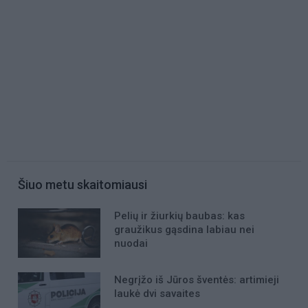
Šiuo metu skaitomiausi
Pelių ir žiurkių baubas: kas
graužikus gąsdina labiau nei
nuodai
Negrįžo iš Jūros šventės: artimieji
laukė dvi savaites