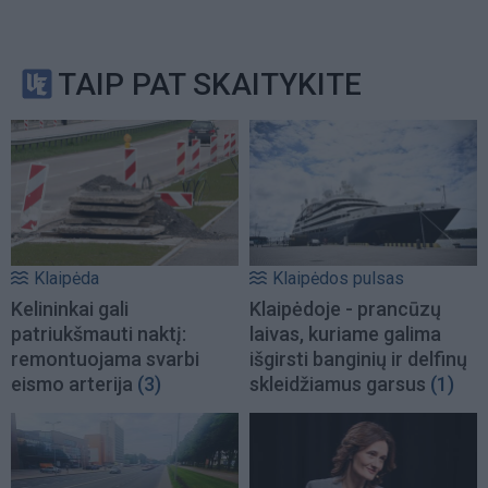
TAIP PAT SKAITYKITE
Klaipėda
Klaipėdos pulsas
Kelininkai gali
Klaipėdoje - prancūzų
patriukšmauti naktį:
laivas, kuriame galima
remontuojama svarbi
išgirsti banginių ir delfinų
eismo arterija
(3)
skleidžiamus garsus
(1)