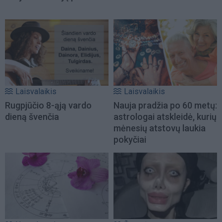
Laisvalaikis
Laisvalaikis
Rugpjūčio 8-ąją vardo
Nauja pradžia po 60 metų:
dieną švenčia
astrologai atskleidė, kurių
mėnesių atstovų laukia
pokyčiai