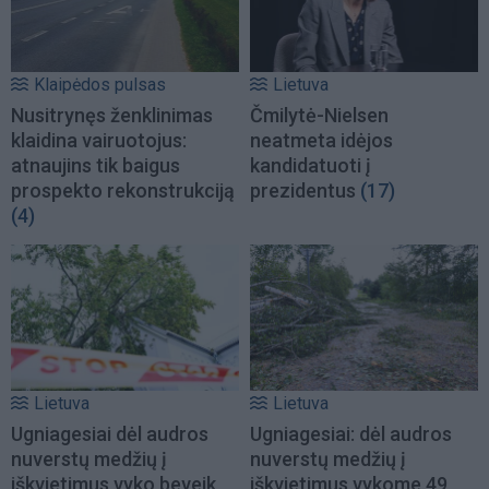
Klaipėdos pulsas
Lietuva
Nusitrynęs ženklinimas
Čmilytė-Nielsen
klaidina vairuotojus:
neatmeta idėjos
atnaujins tik baigus
kandidatuoti į
prospekto rekonstrukciją
prezidentus
(17)
(4)
Lietuva
Lietuva
Ugniagesiai dėl audros
Ugniagesiai: dėl audros
nuverstų medžių į
nuverstų medžių į
iškvietimus vyko beveik
iškvietimus vykome 49