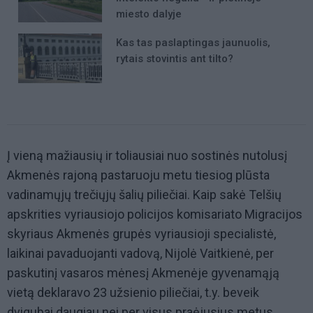
miesto dalyje
Kas tas paslaptingas jaunuolis,
rytais stovintis ant tilto?
Į vieną mažiausių ir toliausiai nuo sostinės nutolusį
Akmenės rajoną pastaruoju metu tiesiog plūsta
vadinamųjų trečiųjų šalių piliečiai. Kaip sakė Telšių
apskrities vyriausiojo policijos komisariato Migracijos
skyriaus Akmenės grupės vyriausioji specialistė,
laikinai pavaduojanti vadovą, Nijolė Vaitkienė, per
paskutinį vasaros mėnesį Akmenėje gyvenamąją
vietą deklaravo 23 užsienio piliečiai, t.y. beveik
dvigubai daugiau nei per visus praėjusius metus.