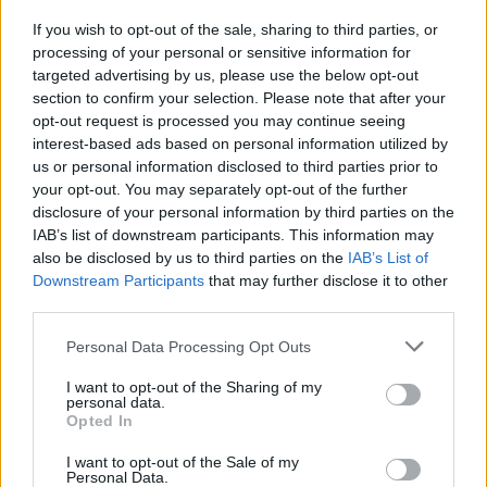
If you wish to opt-out of the sale, sharing to third parties, or
processing of your personal or sensitive information for
Šiuo metu skaitomiausi
targeted advertising by us, please use the below opt-out
section to confirm your selection. Please note that after your
Aiškiaregės pranašystė: numatė
opt-out request is processed you may continue seeing
katastrofišką karo pabaigą
interest-based ads based on personal information utilized by
us or personal information disclosed to third parties prior to
Ukrainoje
your opt-out. You may separately opt-out of the further
disclosure of your personal information by third parties on the
Mirė garsi lietuvių aktorė: „Jos
IAB’s list of downstream participants. This information may
vaidmenys išliks Lietuvos teatro
also be disclosed by us to third parties on the
IAB’s List of
istorijoje“
Downstream Participants
that may further disclose it to other
third parties.
„Fūristas“ į judrią sankryžą įlėkė „ant
rankinio“: vilkiko puspriekabės ratai
Personal Data Processing Opt Outs
pakilo į orą
I want to opt-out of the Sharing of my
personal data.
Opted In
I want to opt-out of the Sale of my
Personal Data.