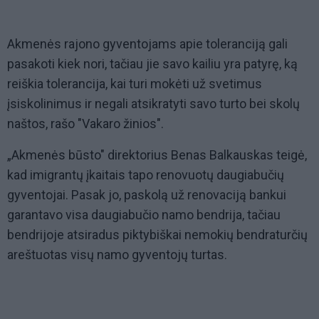
Akmenės rajono gyventojams apie toleranciją gali
pasakoti kiek nori, tačiau jie savo kailiu yra patyrę, ką
reiškia tolerancija, kai turi mokėti už svetimus
įsiskolinimus ir negali atsikratyti savo turto bei skolų
naštos, rašo "Vakaro žinios".
„Akmenės būsto" direktorius Benas Balkauskas teigė,
kad imigrantų įkaitais tapo renovuotų daugiabučių
gyventojai. Pasak jo, paskolą už renovaciją bankui
garantavo visa daugiabučio namo bendrija, tačiau
bendrijoje atsiradus piktybiškai nemokių bendraturčių
areštuotas visų namo gyventojų turtas.