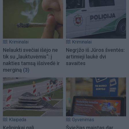
Kriminalai
Kriminalai
Nelaukti svečiai išėjo ne
Negrįžo iš Jūros šventės:
tik su „lauktuvėmis“: į
artimieji laukė dvi
nakties tamsą išsivedė ir
savaites
merginą
(3)
Klaipėda
Gyvenimas
Kelininkai gali
Šviežias maistas dar