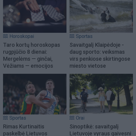
Horoskopai
Sportas
Taro kortų horoskopas
Savaitgalį Klaipėdoje -
rugpjūčio 8 dienai:
daug sporto: veiksmas
Mergelėms — ginčai,
virs penkiose skirtingose
Vėžiams — emocijos
miesto vietose
Sportas
Orai
Rimas Kurtinaitis
Sinoptikė: savaitgalį
paskelbė Lietuvos
Lietuvoje vyraus gaivesni