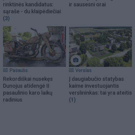
rinktinės kandidatus:
ir sausesni orai
sąraše - du klaipėdiečiai
(3)
Pasaulis
Verslas
Rekordiškai nusekęs
Į daugiabučio statybas
Dunojus atidengė II
kaime investuojantis
pasaulinio karo laikų
verslininkas: tai yra ateitis
radinius
(1)