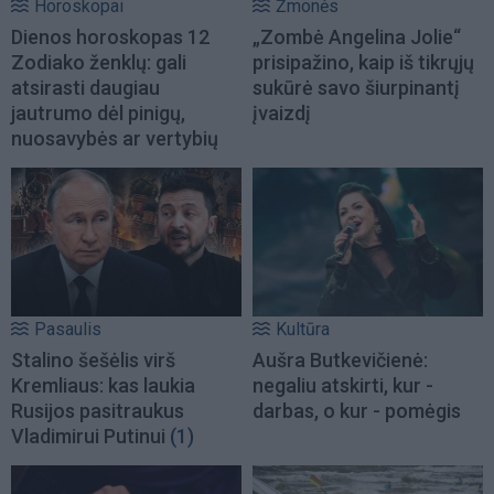
Horoskopai
Žmonės
Dienos horoskopas 12
„Zombė Angelina Jolie“
Zodiako ženklų: gali
prisipažino, kaip iš tikrųjų
atsirasti daugiau
sukūrė savo šiurpinantį
jautrumo dėl pinigų,
įvaizdį
nuosavybės ar vertybių
Pasaulis
Kultūra
Stalino šešėlis virš
Aušra Butkevičienė:
Kremliaus: kas laukia
negaliu atskirti, kur -
Rusijos pasitraukus
darbas, o kur - pomėgis
Vladimirui Putinui
(1)