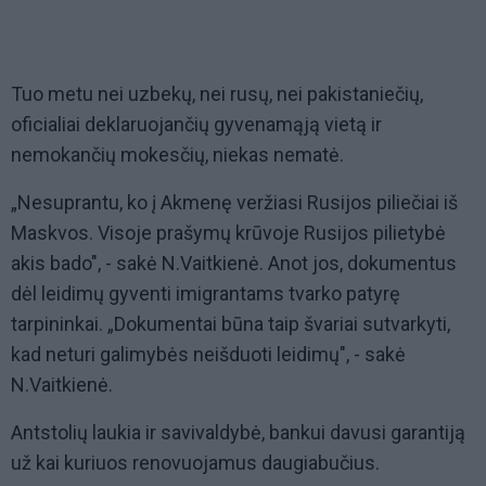
Tuo metu nei uzbekų, nei rusų, nei pakistaniečių,
oficialiai deklaruojančių gyvenamąją vietą ir
nemokančių mokesčių, niekas nematė.
„Nesuprantu, ko į Akmenę veržiasi Rusijos piliečiai iš
Maskvos. Visoje prašymų krūvoje Rusijos pilietybė
akis bado", - sakė N.Vaitkienė. Anot jos, dokumentus
dėl leidimų gyventi imigrantams tvarko patyrę
tarpininkai. „Dokumentai būna taip švariai sutvarkyti,
kad neturi galimybės neišduoti leidimų", - sakė
N.Vaitkienė.
Antstolių laukia ir savivaldybė, bankui davusi garantiją
už kai kuriuos renovuojamus daugiabučius.