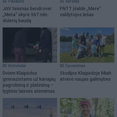
Pasaulis
Verslas
JAV teismas bendrovei
FNTT įšaldė „Mere“
„Meta“ skyrė 567 mln.
valdytojos lėšas
dolerių baudą
Kriminalai
Gyvenimas
Dviem Klaipėdos
Studijos Klaipėdoje Miah
gimnazistams už kanapių
atvėrė naujas galimybes
pagrobimą ir platinimą –
lygtinis laisvės atėmimas