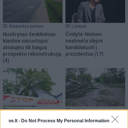
Klaipėdos pulsas
Lietuva
Nusitrynęs ženklinimas
Čmilytė-Nielsen
klaidina vairuotojus:
neatmeta idėjos
atnaujins tik baigus
kandidatuoti į
prospekto rekonstrukciją
prezidentus
(17)
(4)
Lietuva
Lietuva
Ugniagesiai dėl audros
Ugniagesiai: dėl audros
ve.lt -
Do Not Process My Personal Information
nuverstų medžių į
nuverstų medžių į