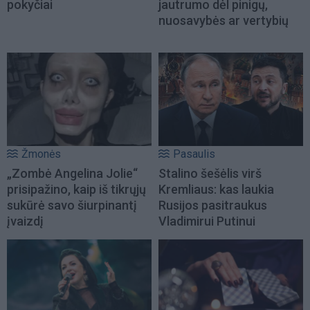
pokyčiai
jautrumo dėl pinigų,
nuosavybės ar vertybių
Žmonės
Pasaulis
„Zombė Angelina Jolie“
Stalino šešėlis virš
prisipažino, kaip iš tikrųjų
Kremliaus: kas laukia
sukūrė savo šiurpinantį
Rusijos pasitraukus
įvaizdį
Vladimirui Putinui