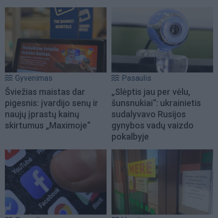
Gyvenimas
Pasaulis
Šviežias maistas dar
„Slėptis jau per vėlu,
pigesnis: įvardijo senų ir
šunsnukiai“: ukrainietis
naujų įprastų kainų
sudalyvavo Rusijos
skirtumus „Maximoje“
gynybos vadų vaizdo
pokalbyje