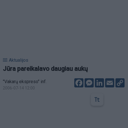
Aktualijos
Jūra pareikalavo daugiau aukų
Facebook
Messenger
LinkedIn
Email
C
"Vakarų ekspreso" inf.
L
2006-07-14 12:00