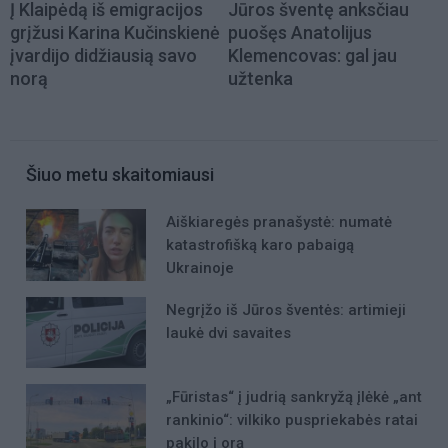
Į Klaipėdą iš emigracijos
Jūros šventę anksčiau
grįžusi Karina Kučinskienė
puošęs Anatolijus
įvardijo didžiausią savo
Klemencovas: gal jau
norą
užtenka
Šiuo metu skaitomiausi
Aiškiaregės pranašystė: numatė
katastrofišką karo pabaigą
Ukrainoje
Negrįžo iš Jūros šventės: artimieji
laukė dvi savaites
„Fūristas“ į judrią sankryžą įlėkė „ant
rankinio“: vilkiko puspriekabės ratai
pakilo į orą