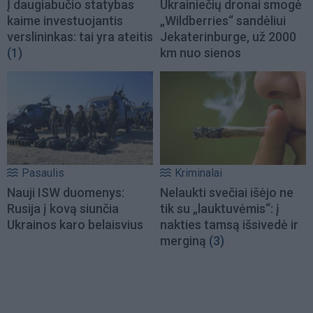
Į daugiabučio statybas
Ukrainiečių dronai smogė
kaime investuojantis
„Wildberries“ sandėliui
verslininkas: tai yra ateitis
Jekaterinburge, už 2000
(1)
km nuo sienos
Pasaulis
Kriminalai
Nauji ISW duomenys:
Nelaukti svečiai išėjo ne
Rusija į kovą siunčia
tik su „lauktuvėmis“: į
Ukrainos karo belaisvius
nakties tamsą išsivedė ir
merginą
(3)