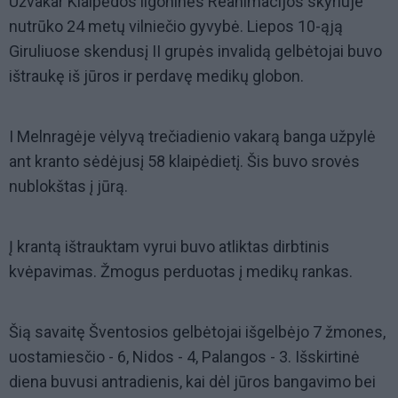
Užvakar Klaipėdos ligoninės Reanimacijos skyriuje
nutrūko 24 metų vilniečio gyvybė. Liepos 10-ąją
Giruliuose skendusį II grupės invalidą gelbėtojai buvo
ištraukę iš jūros ir perdavę medikų globon.
I Melnragėje vėlyvą trečiadienio vakarą banga užpylė
ant kranto sėdėjusį 58 klaipėdietį. Šis buvo srovės
nublokštas į jūrą.
Į krantą ištrauktam vyrui buvo atliktas dirbtinis
kvėpavimas. Žmogus perduotas į medikų rankas.
Šią savaitę Šventosios gelbėtojai išgelbėjo 7 žmones,
uostamiesčio - 6, Nidos - 4, Palangos - 3. Išskirtinė
diena buvusi antradienis, kai dėl jūros bangavimo bei