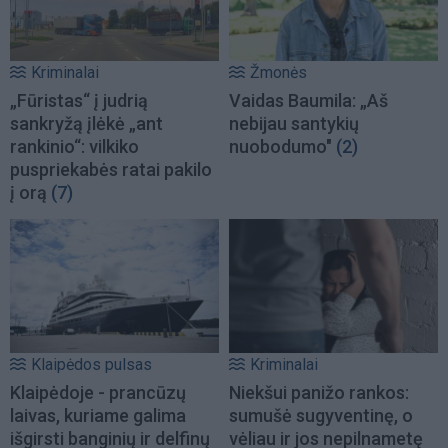
Kriminalai
Žmonės
„Fūristas“ į judrią
Vaidas Baumila: „Aš
sankryžą įlėkė „ant
nebijau santykių
rankinio“: vilkiko
nuobodumo"
(2)
puspriekabės ratai pakilo
į orą
(7)
Klaipėdos pulsas
Kriminalai
Klaipėdoje - prancūzų
Niekšui panižo rankos:
laivas, kuriame galima
sumušė sugyventinę, o
išgirsti banginių ir delfinų
vėliau ir jos nepilnametę