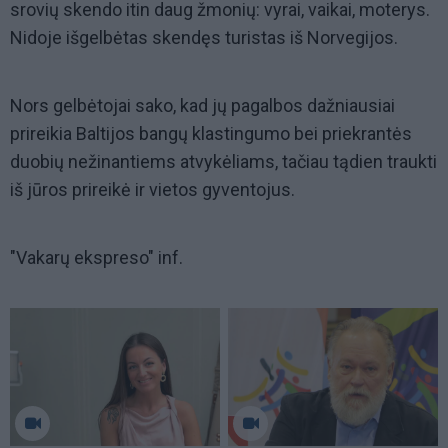
srovių skendo itin daug žmonių: vyrai, vaikai, moterys.
Nidoje išgelbėtas skendęs turistas iš Norvegijos.
Nors gelbėtojai sako, kad jų pagalbos dažniausiai
prireikia Baltijos bangų klastingumo bei priekrantės
duobių nežinantiems atvykėliams, tačiau tądien traukti
iš jūros prireikė ir vietos gyventojus.
"Vakarų ekspreso" inf.