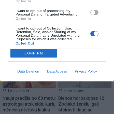
Opted In
I want to opt-out of processing my
Personal Data for Targeted Advertising.
Opted In
I want to opt-out of Collection, Use,
Retention, Sale, and/or Sharing of my
Personal Data that Is Unrelated with the
Purposes for which it was collected.
Opted Out
NAUJI
CONFIRM
Data Deletion
Data Access
Privacy Policy
Laisvalaikis
Horoskopai
Nauja pradžia po 60 metų:
Dienos horoskopas 12
astrologai atskleidė, kurių
Zodiako ženklų: gali
mėnesių atstovų laukia
atsirasti daugiau