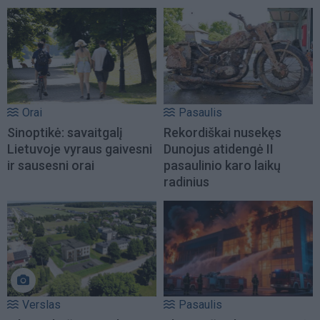
Orai
Pasaulis
Sinoptikė: savaitgalį
Rekordiškai nusekęs
Lietuvoje vyraus gaivesni
Dunojus atidengė II
ir sausesni orai
pasaulinio karo laikų
radinius
Verslas
Pasaulis