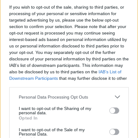
iškvietimus vyko beveik
iškvietimus vykome 49
If you wish to opt-out of the sale, sharing to third parties, or
50 kartų
kartus
processing of your personal or sensitive information for
targeted advertising by us, please use the below opt-out
section to confirm your selection. Please note that after your
opt-out request is processed you may continue seeing
interest-based ads based on personal information utilized by
us or personal information disclosed to third parties prior to
your opt-out. You may separately opt-out of the further
disclosure of your personal information by third parties on the
Aktualijos
Lietuva
IAB’s list of downstream participants. This information may
Pedagogų deficitas:
Varėnos rajoną ir vėl
also be disclosed by us to third parties on the
IAB’s List of
mokyklos ieško
talžė audra, nuvirtę
Downstream Participants
that may further disclose it to other
third parties.
išsigelbėjimo
(6)
medžiai užtvėrė kelius
Personal Data Processing Opt Outs
I want to opt-out of the Sharing of my
personal data.
Opted In
I want to opt-out of the Sale of my
Personal Data.