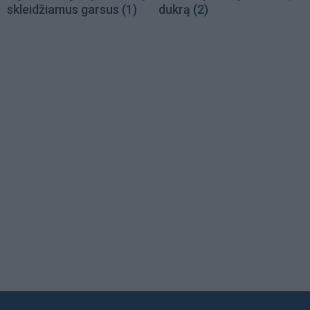
skleidžiamus garsus
(1)
dukrą
(2)
Load
More