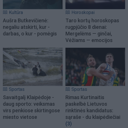
Kultūra
Horoskopai
Aušra Butkevičienė:
Taro kortų horoskopas
negaliu atskirti, kur -
rugpjūčio 8 dienai:
darbas, o kur - pomėgis
Mergelėms — ginčai,
Vėžiams — emocijos
Sportas
Sportas
Savaitgalį Klaipėdoje -
Rimas Kurtinaitis
daug sporto: veiksmas
paskelbė Lietuvos
virs penkiose skirtingose
rinktinės kandidatus:
miesto vietose
sąraše - du klaipėdiečiai
(3)