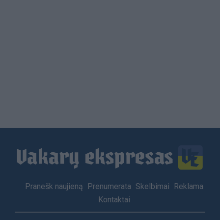
Load
More
Footer
Pranešk naujieną
Prenumerata
Skelbimai
Reklama
menu
Kontaktai