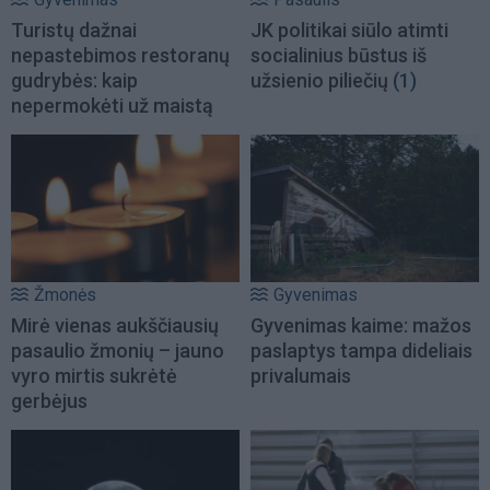
Turistų dažnai
JK politikai siūlo atimti
nepastebimos restoranų
socialinius būstus iš
gudrybės: kaip
užsienio piliečių
(1)
nepermokėti už maistą
Žmonės
Gyvenimas
Mirė vienas aukščiausių
Gyvenimas kaime: mažos
pasaulio žmonių – jauno
paslaptys tampa dideliais
vyro mirtis sukrėtė
privalumais
gerbėjus