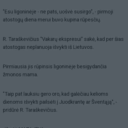
"Esu ligoninėje - ne pats, uošvė susirgo", - pirmoji
atostogų diena merui buvo kupina rūpesčių.
R. Taraškevičius "Vakarų ekspresui" sakė, kad per šias
atostogas neplanuoja išvykti iš Lietuvos.
Pirmiausia jis rūpinsis ligoninėje besigydančia
žmonos mama.
"Taip pat lauksiu gero oro, kad galėčiau kelioms
dienoms išvykti pailsėti į Juodkrantę ar Šventąją", -
pridūrė R. Taraškevičius.