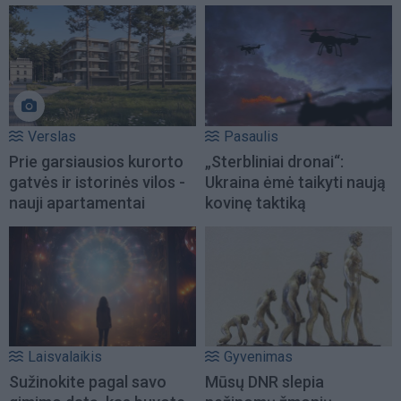
Verslas
Pasaulis
Prie garsiausios kurorto
„Sterbliniai dronai“:
gatvės ir istorinės vilos -
Ukraina ėmė taikyti naują
nauji apartamentai
kovinę taktiką
Laisvalaikis
Gyvenimas
Sužinokite pagal savo
Mūsų DNR slepia