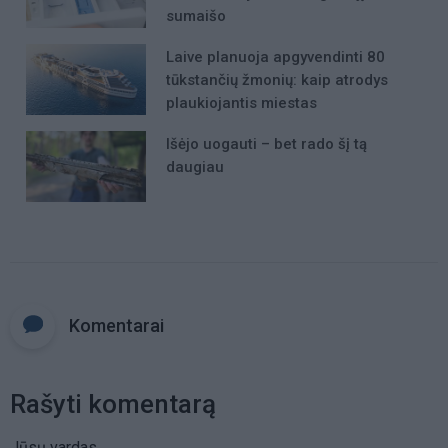
sumaišo
Laive planuoja apgyvendinti 80
tūkstančių žmonių: kaip atrodys
plaukiojantis miestas
Išėjo uogauti – bet rado šį tą
daugiau
Komentarai
Rašyti komentarą
Jūsų vardas