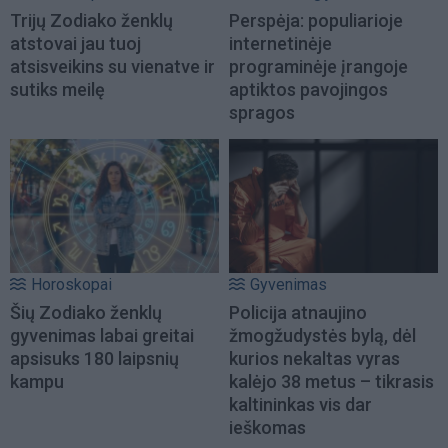
Trijų Zodiako ženklų
Perspėja: populiarioje
atstovai jau tuoj
internetinėje
atsisveikins su vienatve ir
programinėje įrangoje
sutiks meilę
aptiktos pavojingos
spragos
Horoskopai
Gyvenimas
Šių Zodiako ženklų
Policija atnaujino
gyvenimas labai greitai
žmogžudystės bylą, dėl
apsisuks 180 laipsnių
kurios nekaltas vyras
kampu
kalėjo 38 metus – tikrasis
kaltininkas vis dar
ieškomas