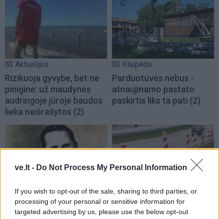
Aktualijos
Klaipėda
Rizikuoja gyvybe, bet ne
Parduotuvės nebus -
pinigine: už maudynes
atnaujinamo pastato
audringoje jūroje baudos
paskirtis liks ta pati
(2)
lieka neišrašytos
(2)
ve.lt -
Do Not Process My Personal Information
If you wish to opt-out of the sale, sharing to third parties, or
Lietuva
Klaipėda
processing of your personal or sensitive information for
Užulėnyje – Smetoninių
Kelininkai gali
targeted advertising by us, please use the below opt-out