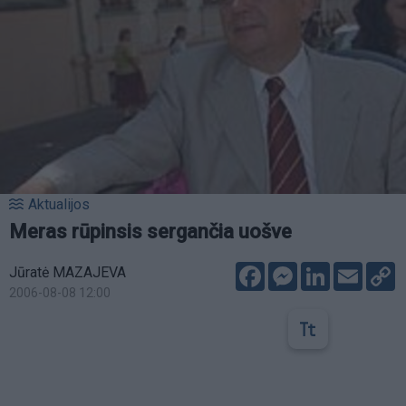
Aktualijos
Meras rūpinsis sergančia uošve
Facebook
Messenger
LinkedIn
Email
C
Jūratė MAZAJEVA
L
2006-08-08 12:00