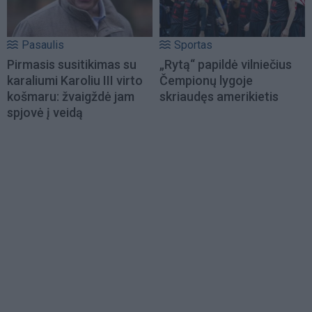
Pasaulis
Sportas
Pirmasis susitikimas su
„Rytą“ papildė vilniečius
karaliumi Karoliu III virto
Čempionų lygoje
košmaru: žvaigždė jam
skriaudęs amerikietis
spjovė į veidą