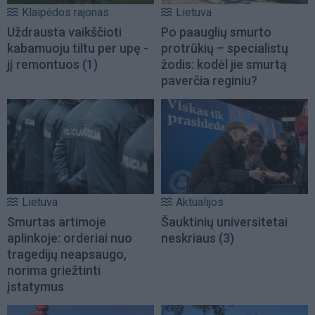
Klaipėdos rajonas
Lietuva
Uždrausta vaikščioti
Po paauglių smurto
kabamuoju tiltu per upę -
protrūkių – specialistų
jį remontuos
(1)
žodis: kodėl jie smurtą
paverčia reginiu?
Lietuva
Aktualijos
Smurtas artimoje
Šauktinių universitetai
aplinkoje: orderiai nuo
neskriaus
(3)
tragedijų neapsaugo,
norima griežtinti
įstatymus