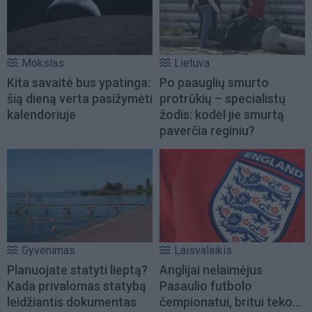
Mokslas
Lietuva
Kita savaitė bus ypatinga:
Po paauglių smurto
šią dieną verta pasižymėti
protrūkių – specialistų
kalendoriuje
žodis: kodėl jie smurtą
paverčia reginiu?
Gyvenimas
Laisvalaikis
Planuojate statyti lieptą?
Anglijai nelaimėjus
Kada privalomas statybą
Pasaulio futbolo
leidžiantis dokumentas
čempionatui, britui teko...