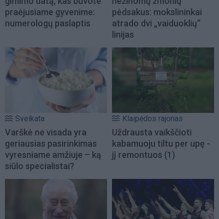
gimimo datą, kas buvote
nežinomų žmonių
praėjusiame gyvenime:
pėdsakus: mokslininkai
numerologų paslaptis
atrado dvi „vaiduoklių“
linijas
Sveikata
Klaipėdos rajonas
Varškė ne visada yra
Uždrausta vaikščioti
geriausias pasirinkimas
kabamuoju tiltu per upę -
vyresniame amžiuje – ką
jį remontuos
(1)
siūlo specialistai?