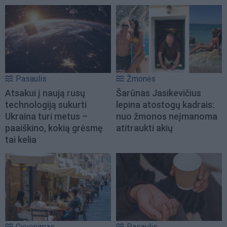
Pasaulis
Žmonės
Atsakui į naują rusų
Šarūnas Jasikevičius
technologiją sukurti
lepina atostogų kadrais:
Ukraina turi metus –
nuo žmonos neįmanoma
paaiškino, kokią grėsmę
atitraukti akių
tai kelia
Gyvenimas
Pasaulis