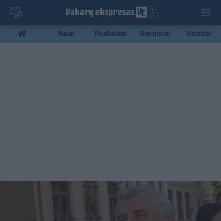
Pereiti
į
pagrindinį
Mobile
Nauji
Podkastai
Renginiai
Vaizdai
turinį
menu
bottom