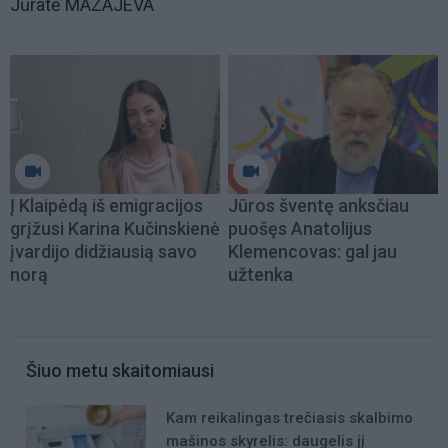
Jūratė MAZAJEVA
Į Klaipėdą iš emigracijos
Jūros šventę anksčiau
grįžusi Karina Kučinskienė
puošęs Anatolijus
įvardijo didžiausią savo
Klemencovas: gal jau
norą
užtenka
Šiuo metu skaitomiausi
Kam reikalingas trečiasis skalbimo
mašinos skyrelis: daugelis jį