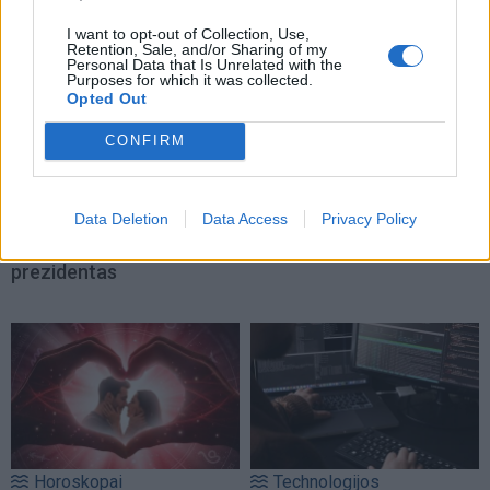
I want to opt-out of Collection, Use,
Retention, Sale, and/or Sharing of my
Personal Data that Is Unrelated with the
Purposes for which it was collected.
Opted Out
Pasaulis
Gyvenimas
CONFIRM
16-metis nėrė į mirtinas
Kodėl negalima kelti
bangas gelbėti vaiko: po
pinigų nuo žemės:
Data Deletion
Data Access
Privacy Policy
kovos su likimu
magiškos priežastys ir
sureagavo net
tykantys pavojai
prezidentas
Horoskopai
Technologijos