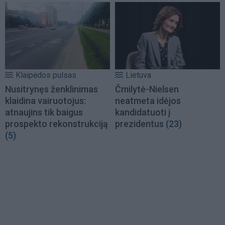
Klaipėdos pulsas
Lietuva
Nusitrynęs ženklinimas
Čmilytė-Nielsen
klaidina vairuotojus:
neatmeta idėjos
atnaujins tik baigus
kandidatuoti į
prospekto rekonstrukciją
prezidentus
(23)
(5)