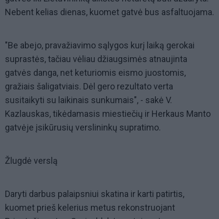
Nebent kelias dienas, kuomet gatvė bus asfaltuojama.
"Be abejo, pravažiavimo sąlygos kurį laiką gerokai
suprastės, tačiau vėliau džiaugsimės atnaujinta
gatvės danga, net keturiomis eismo juostomis,
gražiais šaligatviais. Dėl gero rezultato verta
susitaikyti su laikinais sunkumais", - sakė V.
Kazlauskas, tikėdamasis miestiečių ir Herkaus Manto
gatvėje įsikūrusių verslininkų supratimo.
Žlugdė verslą
Daryti darbus palaipsniui skatina ir karti patirtis,
kuomet prieš kelerius metus rekonstruojant