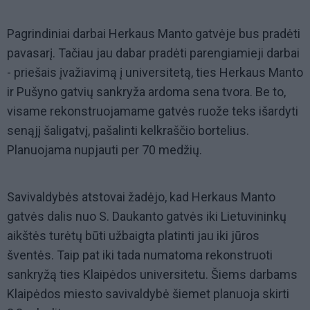
Pagrindiniai darbai Herkaus Manto gatvėje bus pradėti
pavasarį. Tačiau jau dabar pradėti parengiamieji darbai
- priešais įvažiavimą į universitetą, ties Herkaus Manto
ir Pušyno gatvių sankryža ardoma sena tvora. Be to,
visame rekonstruojamame gatvės ruože teks išardyti
senąjį šaligatvį, pašalinti kelkraščio bortelius.
Planuojama nupjauti per 70 medžių.
Savivaldybės atstovai žadėjo, kad Herkaus Manto
gatvės dalis nuo S. Daukanto gatvės iki Lietuvininkų
aikštės turėtų būti užbaigta platinti jau iki jūros
šventės. Taip pat iki tada numatoma rekonstruoti
sankryžą ties Klaipėdos universitetu. Šiems darbams
Klaipėdos miesto savivaldybė šiemet planuoja skirti