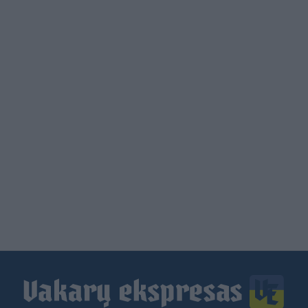
Load
More