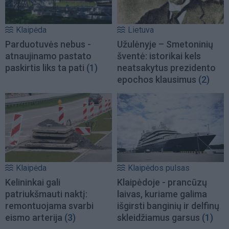
Klaipėda
Lietuva
Parduotuvės nebus -
Užulėnyje – Smetoninių
atnaujinamo pastato
šventė: istorikai kels
paskirtis liks ta pati
(1)
neatsakytus prezidento
epochos klausimus
(2)
Klaipėda
Klaipėdos pulsas
Kelininkai gali
Klaipėdoje - prancūzų
patriukšmauti naktį:
laivas, kuriame galima
remontuojama svarbi
išgirsti banginių ir delfinų
eismo arterija
(3)
skleidžiamus garsus
(1)