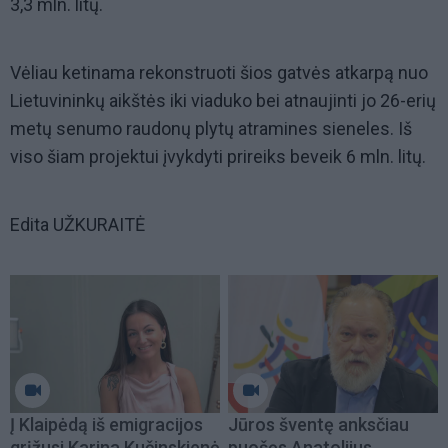
3,3 mln. litų.
Vėliau ketinama rekonstruoti šios gatvės atkarpą nuo
Lietuvininkų aikštės iki viaduko bei atnaujinti jo 26-erių
metų senumo raudonų plytų atramines sieneles. Iš
viso šiam projektui įvykdyti prireiks beveik 6 mln. litų.
Edita UŽKURAITĖ
Į Klaipėdą iš emigracijos
Jūros šventę anksčiau
grįžusi Karina Kučinskienė
puošęs Anatolijus