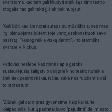
svarstoma, kad tam gali kliudyti atsikišęs kino teatro
stogelis, tad gali tekti jį šiek tiek nupjauti.
"Gali būti, kad šie norai sutaps su mūsiškiais, nes mes
irgi planuojame būtent toje vietoje rekonstruoti savo
pastatą. Tiesiog reikia viską derinti", - tolerantiškai
svarstė V. Rickus.
Vadovas neslėpė, kad mintis apie gerokai
susiaurėjusią šaligatvio dalį prie kino teatro nuteikia
šiek tiek pesimistiškai, tačiau sakė nesiruošiantis dėl
to protestuoti.
"Žiūrėk, gal dar ir prasigyvensime, kaip kai kurie
klaipėdiečiai, kurių pastatai buvo "pajudinti" dėl miesto