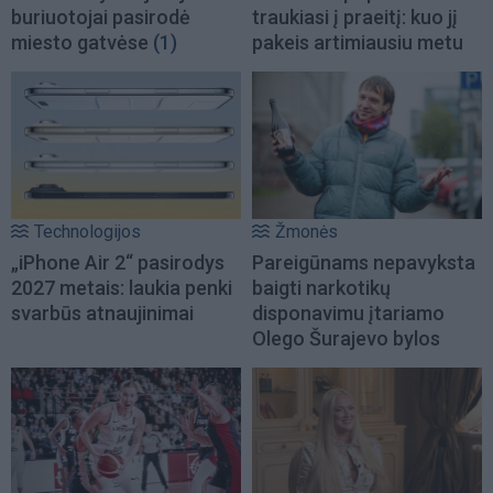
buriuotojai pasirodė
traukiasi į praeitį: kuo jį
miesto gatvėse
(1)
pakeis artimiausiu metu
Technologijos
Žmonės
„iPhone Air 2“ pasirodys
Pareigūnams nepavyksta
2027 metais: laukia penki
baigti narkotikų
svarbūs atnaujinimai
disponavimu įtariamo
Olego Šurajevo bylos