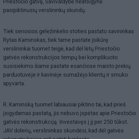
Priestočio gatvę, Savivaldybė neatsigynė
pasipiktinusių verslininkų skundų.
Tiek senosios geležinkelio stoties pastato savininkas
Rytas Kaminskas, tiek tame pastate įsikūrę
verslininkai tuomet teigė, kad dėl lėtų Priestočio
gatvės rekonstrukcijos tempų bei komplikuoto
susisiekimo šiame pastate esančiose maisto prekių
parduotuvėje ir kavinėje sumažėjo klientų ir smuko
apyvarta.
R. Kaminską tuomet labiausiai piktino tai, kad prieš
įsigydamas pastatą, jis nebuvo įspėtas apie Priestočio
gatvės rekonstrukciją. Investavęs į jį per 250 tūkst.
JAV dolerių, verslininkas skundėsi, kad dėl gatvės