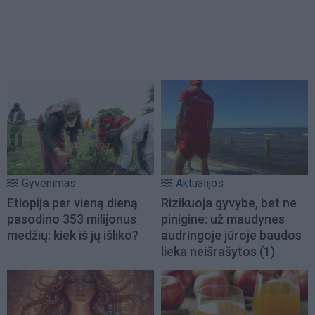
Gyvenimas
Aktualijos
Etiopija per vieną dieną
Rizikuoja gyvybe, bet ne
pasodino 353 milijonus
pinigine: už maudynes
medžių: kiek iš jų išliko?
audringoje jūroje baudos
lieka neišrašytos
(1)