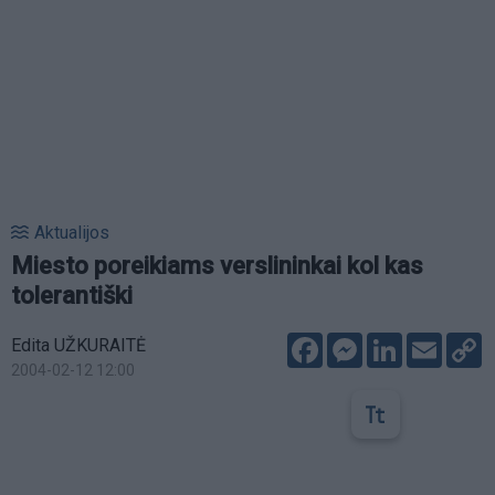
Aktualijos
Miesto poreikiams verslininkai kol kas
tolerantiški
Facebook
Messenger
LinkedIn
Email
C
Edita UŽKURAITĖ
L
2004-02-12 12:00