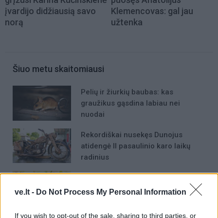
įvardijo didžiausią savo
Klemencovas: gal jau
norą
užtenka
Šiuo metu skaitomiausi
Pelių ir žiurkių baubas: kas
graužikus gąsdina labiau nei
nuodai
Rekordiškai nusekęs Dunojus
atidengė II pasaulinio karo laikų
radinius
Geltonuoja agurkų lapai: kalta ne
liga, o viena dažna klaida
ve.lt -
Do Not Process My Personal Information
If you wish to opt-out of the sale, sharing to third parties, or