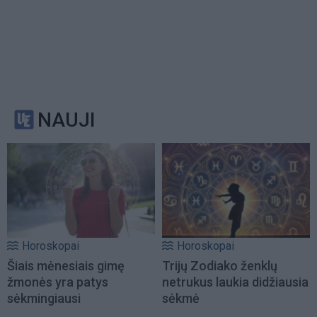
NAUJI
Horoskopai
Horoskopai
Šiais mėnesiais gimę
Trijų Zodiako ženklų
žmonės yra patys
netrukus laukia didžiausia
sėkmingiausi
sėkmė