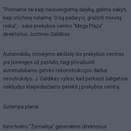
"Priimame tai kaip neišvengiamą dalyką, galima sakyti,
kaip stichinę nelaimę. O ką padarysi, gražinti miestą
reikia", - sakė prekybos centro "Mega Plaza"
direktorius Justinas Galdikas.
Automobilių stovėjimo aikštelę šis prekybos centras
yra įsirengęs už pastato, taigi privažiuoti
automobiliams gatvės rekonstrukcijos darbai
nesutrukdys. J. Galdikas vylėsi, kad perkasti šaligatviai
nekliudys klaipėdiečiams patekti į prekybos centrą.
Sutampa planai
Kino teatro "Žemaitija" generalinis direktorius