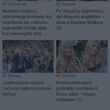
Gyvenimas
Žmonės
Nedėkite maisto į
Po skaudžių išgyvenimų
mikrobangų krosnelę, kol
dėl dingusio augintinio –
neatlikote šio veiksmo:
žinia iš Ruslano Kirilkino
paprastas testas, apie
(3)
kurį nedaugelis žino
Sportas
Žmonės
Jasikevičiaus vedami
Kristina Meseguer
Lietuvos vaikinai patiesė
pasidalijo vaizdeliu iš
serbus
lovos: šalia – naujas
mylimasis
(1)