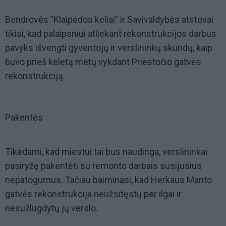
Bendrovės "Klaipėdos keliai" ir Savivaldybės atstovai
tikisi, kad palaipsniui atliekant rekonstrukcijos darbus
pavyks išvengti gyventojų ir verslininkų skundų, kaip
buvo prieš keletą metų vykdant Priestočio gatvės
rekonstrukciją.
Pakentės
Tikėdami, kad miestui tai bus naudinga, verslininkai
pasiryžę pakentėti su remonto darbais susijusius
nepatogumus. Tačiau baiminasi, kad Herkaus Manto
gatvės rekonstrukcija neužsitęstų per ilgai ir
nesužlugdytų jų verslo.