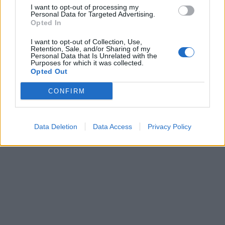
I want to opt-out of processing my
Personal Data for Targeted Advertising.
Opted In
This site is protected by
I want to opt-out of Collection, Use,
Sutinku su
taisyklėmis
reCAPTCHA and the Google
Retention, Sale, and/or Sharing of my
Personal Data that Is Unrelated with the
Privacy Policy
and
Terms of
Purposes for which it was collected.
Opted Out
Service
apply.
CONFIRM
Data Deletion
Data Access
Privacy Policy