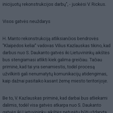
inicijuotų rekonstrukcijos darbų", - juokėsi V. Rickus.
Visos gatvės neuždarys
H. Manto rekonstrukciją atliksiančios bendrovės
"Klaipėdos keliai" vadovas Vilius Kazlauskas tikino, kad
darbus nuo S. Daukanto gatvės iki Lietuvininkų aikštės
bus stengiamasi atlikti kiek galima greičiau. Tačiau
priminė, kad tai yra senamiestis, todėl procesą
užvilkinti gali nenumatytų komunikacijų atidengimas,
kaip dažnai pasitaiko kasant žemę miesto teritorijoje.
Be to, V. Kazlauskas priminė, kad darbai bus atliekami
dalimis, todėl visa gatvės atkarpa nuo S. Daukanto
gatvės iki Lietuvininkų aikštės neturėtų būti uždaryta.