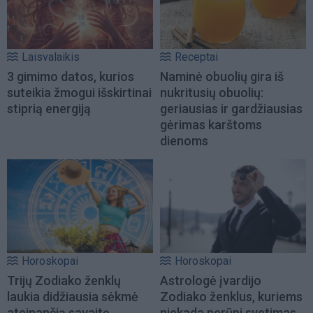
Laisvalaikis
Receptai
3 gimimo datos, kurios
Naminė obuolių gira iš
suteikia žmogui išskirtinai
nukritusių obuolių:
stiprią energiją
geriausias ir gardžiausias
gėrimas karštoms
dienoms
Horoskopai
Horoskopai
Trijų Zodiako ženklų
Astrologė įvardijo
laukia didžiausia sėkmė
Zodiako ženklus, kuriems
ateinančią savaitę
niekada nerūpi svetimas