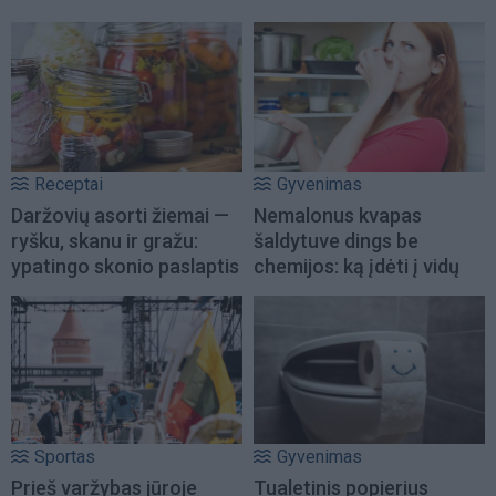
Receptai
Gyvenimas
Daržovių asorti žiemai —
Nemalonus kvapas
ryšku, skanu ir gražu:
šaldytuve dings be
ypatingo skonio paslaptis
chemijos: ką įdėti į vidų
Sportas
Gyvenimas
Prieš varžybas jūroje
Tualetinis popierius