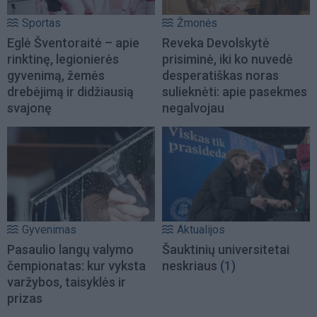
Sportas
Žmonės
Eglė Šventoraitė – apie
Reveka Devolskytė
rinktinę, legionierės
prisiminė, iki ko nuvedė
gyvenimą, žemės
desperatiškas noras
drebėjimą ir didžiausią
sulieknėti: apie pasekmes
svajonę
negalvojau
Gyvenimas
Aktualijos
Pasaulio langų valymo
Šauktinių universitetai
čempionatas: kur vyksta
neskriaus
(1)
varžybos, taisyklės ir
prizas