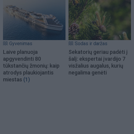
Gyvenimas
Sodas ir daržas
Laive planuoja
Sekatorių geriau padėti į
apgyvendinti 80
šalį: ekspertai įvardijo 7
tūkstančių žmonių: kaip
visžalius augalus, kurių
atrodys plaukiojantis
negalima genėti
miestas
(1)