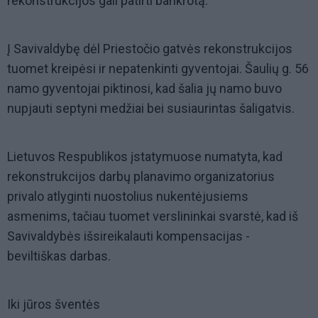
rekonstrukcijos gali patirti bankrotą.
Į Savivaldybę dėl Priestočio gatvės rekonstrukcijos
tuomet kreipėsi ir nepatenkinti gyventojai. Šaulių g. 56
namo gyventojai piktinosi, kad šalia jų namo buvo
nupjauti septyni medžiai bei susiaurintas šaligatvis.
Lietuvos Respublikos įstatymuose numatyta, kad
rekonstrukcijos darbų planavimo organizatorius
privalo atlyginti nuostolius nukentėjusiems
asmenims, tačiau tuomet verslininkai svarstė, kad iš
Savivaldybės išsireikalauti kompensacijas -
beviltiškas darbas.
Iki jūros šventės