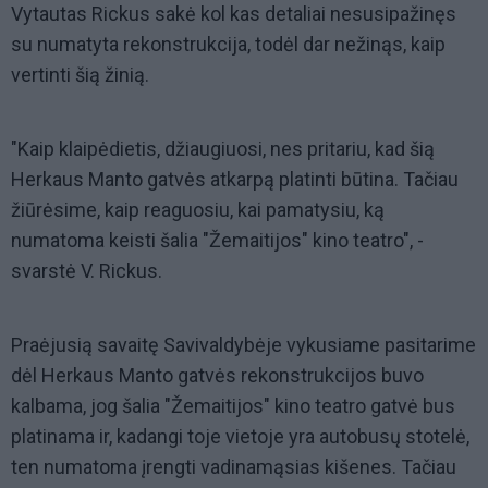
Vytautas Rickus sakė kol kas detaliai nesusipažinęs
su numatyta rekonstrukcija, todėl dar nežinąs, kaip
vertinti šią žinią.
"Kaip klaipėdietis, džiaugiuosi, nes pritariu, kad šią
Herkaus Manto gatvės atkarpą platinti būtina. Tačiau
žiūrėsime, kaip reaguosiu, kai pamatysiu, ką
numatoma keisti šalia "Žemaitijos" kino teatro", -
svarstė V. Rickus.
Praėjusią savaitę Savivaldybėje vykusiame pasitarime
dėl Herkaus Manto gatvės rekonstrukcijos buvo
kalbama, jog šalia "Žemaitijos" kino teatro gatvė bus
platinama ir, kadangi toje vietoje yra autobusų stotelė,
ten numatoma įrengti vadinamąsias kišenes. Tačiau