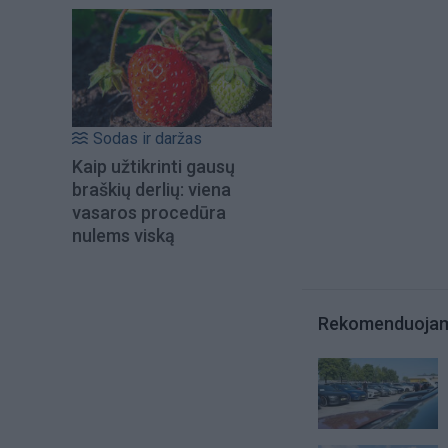
Sodas ir daržas
Kaip užtikrinti gausų
braškių derlių: viena
vasaros procedūra
nulems viską
Rekomenduoja