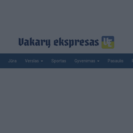
Jūra
Sportas
Pasaulis
Verslas
Gyvenimas