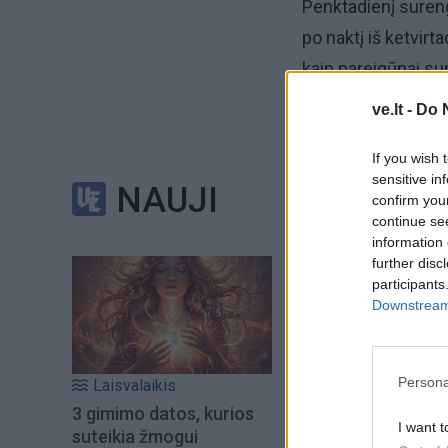
Penktadienį suren
po naktį iš ketvirt
kaip pareigūnai su
tvarka. Taip pat b
ve.lt -
Do 
Pats ministras, ket
If you wish 
sensitive in
penktadienį susila
NAUJI
confirm you
continue se
"Dėl tų pareigūnų,
information 
further disc
poelgis. Policija p
participants
kompetentingas", -
Downstream 
Persona
Laisvalaikis
3 gimimo datos, kurios
I want t
suteikia žmogui