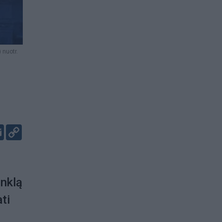
 nuotr.
er
kedIn
Email
Copy
Link
inklą
ti