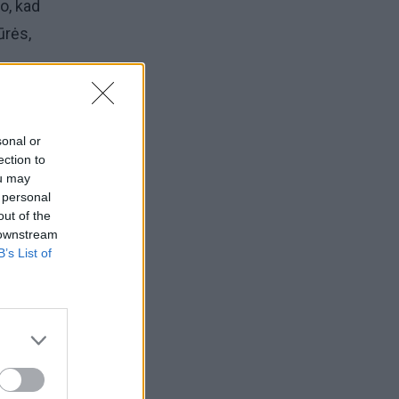
o, kad
ūrės,
",
sonal or
ection to
ou may
 personal
mano
out of the
 downstream
B’s List of