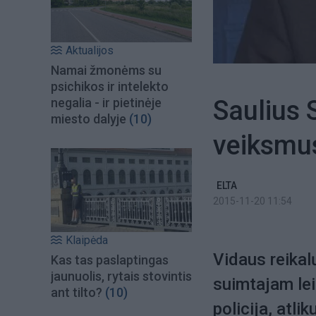
Aktualijos
Namai žmonėms su
psichikos ir intelekto
Saulius 
negalia - ir pietinėje
miesto dalyje
(10)
veiksmus 
ELTA
2015-11-20 11:54
Klaipėda
Vidaus reikal
Kas tas paslaptingas
jaunuolis, rytais stovintis
suimtajam lei
ant tilto?
(10)
policija, atli