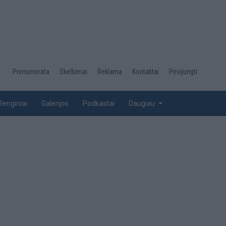
Desktop
Prenumerata
Skelbimai
Reklama
Kontaktai
Prisijungti
menu
top
Renginiai
Galerijos
Podkastai
Daugiau