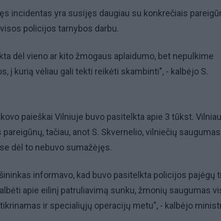
kęs incidentas yra susijęs daugiau su konkrečiais pareigūn
 visos policijos tarnybos darbu.
pikta dėl vieno ar kito žmogaus aplaidumo, bet nepulkime
, į kurią vėliau gali tekti reikėti skambinti", - kalbėjo S.
kovo paieškai Vilniuje buvo pasitelkta apie 3 tūkst. Vilnia
s pareigūnų, tačiau, anot S. Skvernelio, vilniečių saugumas
yse dėl to nebuvo sumažėjęs.
šininkas informavo, kad buvo pasitelkta policijos pajėgų t
, kalbėti apie eilinį patruliavimą sunku, žmonių saugumas v
ikrinamas ir specialiųjų operacijų metu", - kalbėjo minist