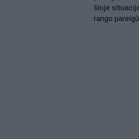
šioje situaci
rango pareigū