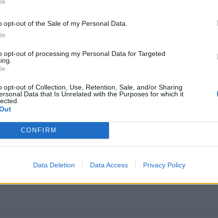
In
o opt-out of the Sale of my Personal Data.
In
to opt-out of processing my Personal Data for Targeted
ing.
In
o opt-out of Collection, Use, Retention, Sale, and/or Sharing
ersonal Data that Is Unrelated with the Purposes for which it
lected.
omiausi
Out
Negrįžo iš Jūros šventės: artimieji laukė dvi savaites
CONFIRM
Data Deletion
Data Access
Privacy Policy
Geltonuoja agurkų lapai: kalta ne liga, o viena dažna kl