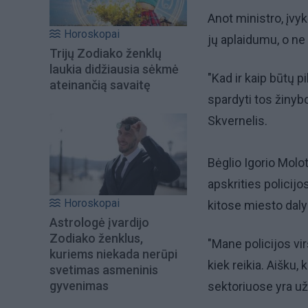
Anot ministro, įvy
Horoskopai
jų aplaidumu, o ne
Trijų Zodiako ženklų
laukia didžiausia sėkmė
"Kad ir kaip būtų 
ateinančią savaitę
spardyti tos žinybos
Skvernelis.
Bėglio Igorio Molot
apskrities policijo
Horoskopai
kitose miesto dal
Astrologė įvardijo
Zodiako ženklus,
"Mane policijos vir
kuriems niekada nerūpi
kiek reikia. Aišku
svetimas asmeninis
gyvenimas
sektoriuose yra užt