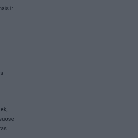
ais ir
us
iek,
isuose
ras.