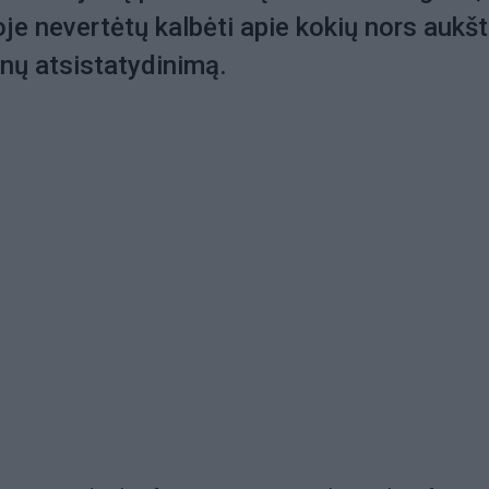
joje nevertėtų kalbėti apie kokių nors aukš
nų atsistatydinimą.