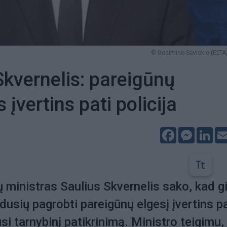
© Gedimino Savickio (ELTA)
Skvernelis: pareigūnų
įvertins pati policija
Facebook
Messeng
Lin
ų ministras Saulius Skvernelis sako, kad g
dusių pagrobti pareigūnų elgesį įvertins pa
kusi tarnybinį patikrinimą. Ministro teigimu,