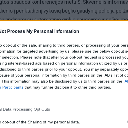
gtos spaudos konferencijos metu S. Skvernelis informav
adienio į penktadienį vykusių bėglio gaudynių policija perži
pažindinami su automatinio ginklo saugojimo ir nešiojimo
us įvertintas plano "Sulaikymas" naudingumas.
Not Process My Personal Information
virtadienį ginklo praradimo aplinkybę vadinęs "apgailėtina
to opt-out of the sale, sharing to third parties, or processing of your per
formation for targeted advertising by us, please use the below opt-out s
ikė nuo platesnių pareigūnų veiksmų vertinimų.
r selection. Please note that after your opt-out request is processed y
eing interest-based ads based on personal information utilized by us or
 jeigu pasakyčiau dabar savo verdiktą, būtų labai kvailas 
disclosed to third parties prior to your opt-out. You may separately opt-
losure of your personal information by third parties on the IAB’s list of
ati nuspręs, policijos generalinis komisaras yra
. This information may also be disclosed by us to third parties on the
IA
 kalbėjo S. Skvernelis.
Participants
that may further disclose it to other third parties.
l Data Processing Opt Outs
o opt-out of the Sharing of my personal data.