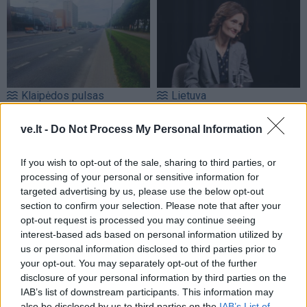
Klaipėdos pulsas
Lietuva
Nusitrynęs ženklinimas
Čmilytė-Nielsen
ve.lt -
Do Not Process My Personal Information
klaidina vairuotojus:
neatmeta idėjos
atnaujins tik baigus
kandidatuoti į
prospekto rekonstrukciją
prezidentus
(23)
If you wish to opt-out of the sale, sharing to third parties, or
(5)
processing of your personal or sensitive information for
targeted advertising by us, please use the below opt-out
section to confirm your selection. Please note that after your
opt-out request is processed you may continue seeing
interest-based ads based on personal information utilized by
us or personal information disclosed to third parties prior to
your opt-out. You may separately opt-out of the further
disclosure of your personal information by third parties on the
IAB’s list of downstream participants. This information may
also be disclosed by us to third parties on the
IAB’s List of