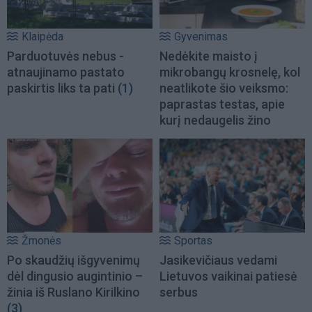
Klaipėda
Gyvenimas
Parduotuvės nebus -
Nedėkite maisto į
atnaujinamo pastato
mikrobangų krosnelę, kol
paskirtis liks ta pati
(1)
neatlikote šio veiksmo:
paprastas testas, apie
kurį nedaugelis žino
Žmonės
Sportas
Po skaudžių išgyvenimų
Jasikevičiaus vedami
dėl dingusio augintinio –
Lietuvos vaikinai patiesė
žinia iš Ruslano Kirilkino
serbus
(3)