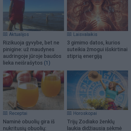
Aktualijos
Laisvalaikis
Rizikuoja gyvybe, bet ne
3 gimimo datos, kurios
pinigine: už maudynes
suteikia žmogui išskirtinai
audringoje jūroje baudos
stiprią energiją
lieka neišrašytos
(1)
Receptai
Horoskopai
Naminė obuolių gira iš
Trijų Zodiako ženklų
nukritusių obuolių:
laukia didžiausia sėkmė