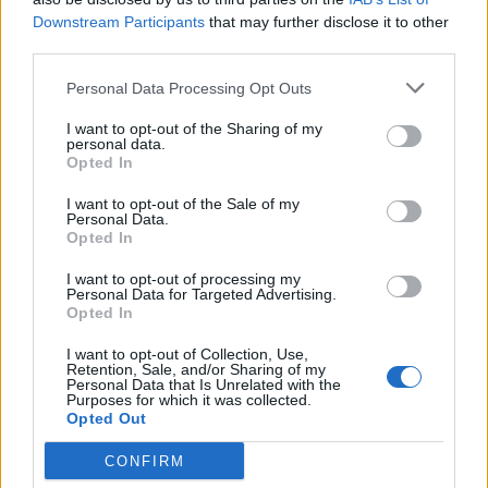
Downstream Participants
that may further disclose it to other
third parties.
Personal Data Processing Opt Outs
I want to opt-out of the Sharing of my
personal data.
Opted In
NAUJI
I want to opt-out of the Sale of my
Personal Data.
Opted In
I want to opt-out of processing my
Personal Data for Targeted Advertising.
Opted In
I want to opt-out of Collection, Use,
Horoskopai
Horoskopai
Retention, Sale, and/or Sharing of my
Personal Data that Is Unrelated with the
Dienos horoskopas 12
Šiais mėnesiais gimę
Purposes for which it was collected.
Opted Out
Zodiako ženklų: Marsas
žmonės yra patys
gali sustiprinti
sėkmingiausi
CONFIRM
nekantrumą, ginčus ir