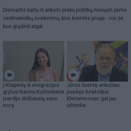
Dienraštis kartu iš anksto prašo politikų nesiųsti jiems
veidmainiškų sveikinimų šios šventės proga - visi jie
bus grąžinti atgal.
Į Klaipėdą iš emigracijos
Jūros šventę anksčiau
grįžusi Karina Kučinskienė
puošęs Anatolijus
įvardijo didžiausią savo
Klemencovas: gal jau
norą
užtenka