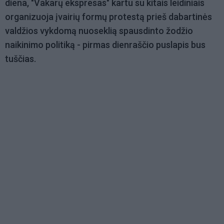
diena, "Vakarų ekspresas" kartu su kitais leidiniais
organizuoja įvairių formų protestą prieš dabartinės
valdžios vykdomą nuoseklią spausdinto žodžio
naikinimo politiką - pirmas dienraščio puslapis bus
tuščias.