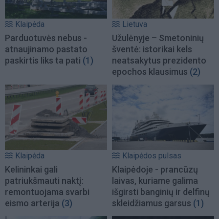
Klaipėda
Lietuva
Parduotuvės nebus -
Užulėnyje – Smetoninių
atnaujinamo pastato
šventė: istorikai kels
paskirtis liks ta pati
(1)
neatsakytus prezidento
epochos klausimus
(2)
Klaipėda
Klaipėdos pulsas
Kelininkai gali
Klaipėdoje - prancūzų
patriukšmauti naktį:
laivas, kuriame galima
remontuojama svarbi
išgirsti banginių ir delfinų
eismo arterija
(3)
skleidžiamus garsus
(1)