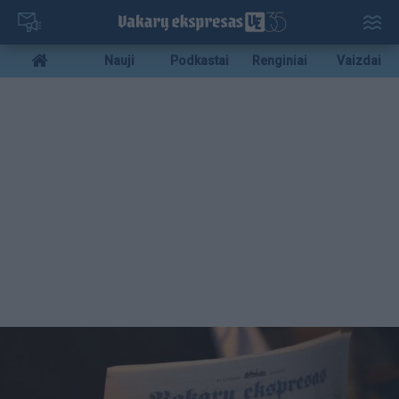
Pereiti
į
pagrindinį
Mobile
Nauji
Podkastai
Renginiai
Vaizdai
turinį
menu
bottom