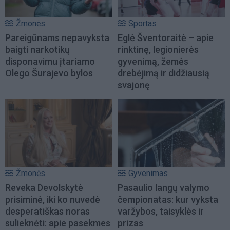
Žmonės
Sportas
Pareigūnams nepavyksta
Eglė Šventoraitė – apie
baigti narkotikų
rinktinę, legionierės
disponavimu įtariamo
gyvenimą, žemės
Olego Šurajevo bylos
drebėjimą ir didžiausią
svajonę
Žmonės
Gyvenimas
Reveka Devolskytė
Pasaulio langų valymo
prisiminė, iki ko nuvedė
čempionatas: kur vyksta
desperatiškas noras
varžybos, taisyklės ir
sulieknėti: apie pasekmes
prizas