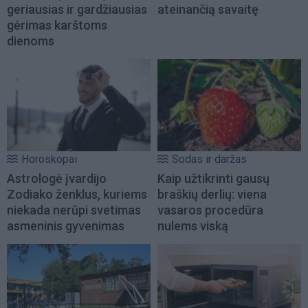
geriausias ir gardžiausias
ateinančią savaitę
gėrimas karštoms
dienoms
Horoskopai
Sodas ir daržas
Astrologė įvardijo
Kaip užtikrinti gausų
Zodiako ženklus, kuriems
braškių derlių: viena
niekada nerūpi svetimas
vasaros procedūra
asmeninis gyvenimas
nulems viską