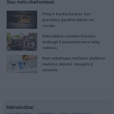
Šiuo metu skaitomiausi
Pelių ir žiurkių baubas: kas
graužikus gąsdina labiau nei
nuodai
Rekordiškai nusekęs Dunojus
atidengė II pasaulinio karo laikų
radinius
Kam reikalingas trečiasis skalbimo
mašinos skyrelis: daugelis jį
sumaišo
Raktažodžiai