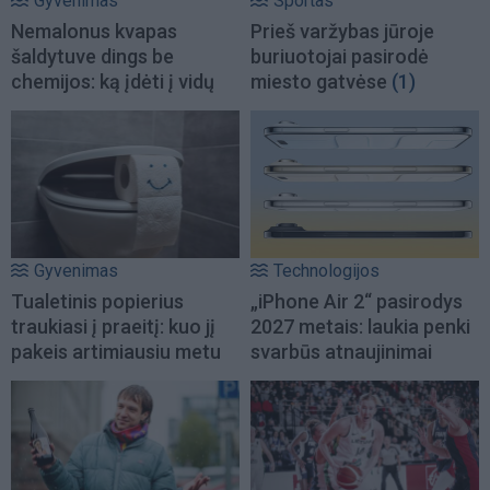
Gyvenimas
Sportas
Nemalonus kvapas
Prieš varžybas jūroje
šaldytuve dings be
buriuotojai pasirodė
chemijos: ką įdėti į vidų
miesto gatvėse
(1)
Gyvenimas
Technologijos
Tualetinis popierius
„iPhone Air 2“ pasirodys
traukiasi į praeitį: kuo jį
2027 metais: laukia penki
pakeis artimiausiu metu
svarbūs atnaujinimai