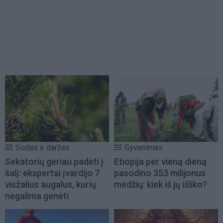
Sodas ir daržas
Gyvenimas
Sekatorių geriau padėti į
Etiopija per vieną dieną
šalį: ekspertai įvardijo 7
pasodino 353 milijonus
visžalius augalus, kurių
medžių: kiek iš jų išliko?
negalima genėti