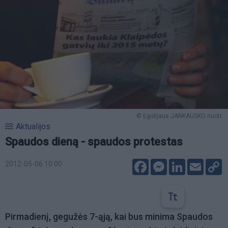
© Egidijaus JANKAUSKO nuotr.
Aktualijos
Spaudos dieną - spaudos protestas
Facebook
Messenger
LinkedIn
Email
C
2012-05-06 10:00
L
Pirmadienį, gegužės 7-ąją, kai bus minima Spaudos