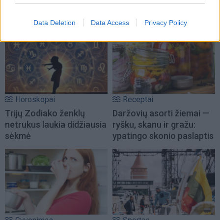
skubėjimą
Data Deletion
Data Access
Privacy Policy
Horoskopai
Receptai
Trijų Zodiako ženklų
Daržovių asorti žiemai —
netrukus laukia didžiausia
ryšku, skanu ir gražu:
sėkmė
ypatingo skonio paslaptis