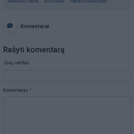
spaudos diena
protestas
vakarų ekspresas
Komentarai
Rašyti komentarą
Jūsų vardas
Komentaras