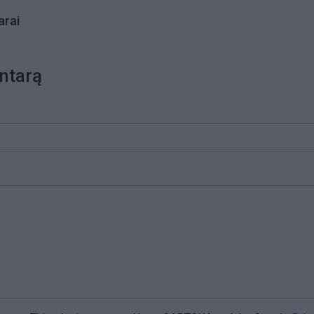
rai
ntarą