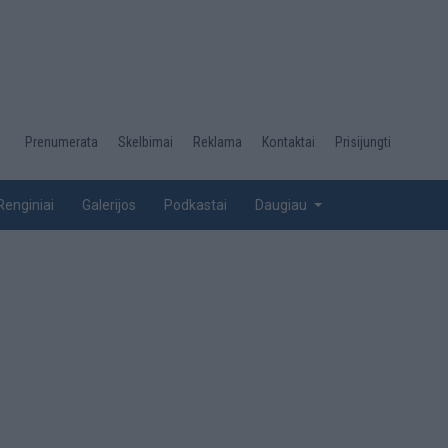
Desktop
Prenumerata
Skelbimai
Reklama
Kontaktai
Prisijungti
menu
top
Renginiai
Galerijos
Podkastai
Daugiau