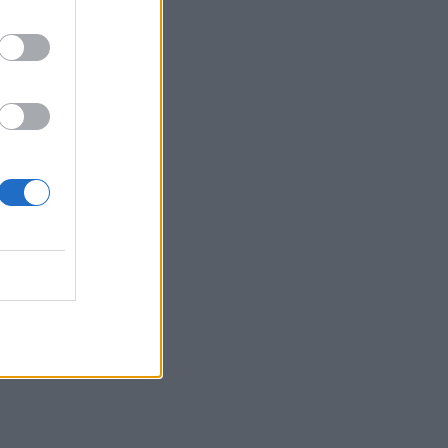
si
ip pat
lsio