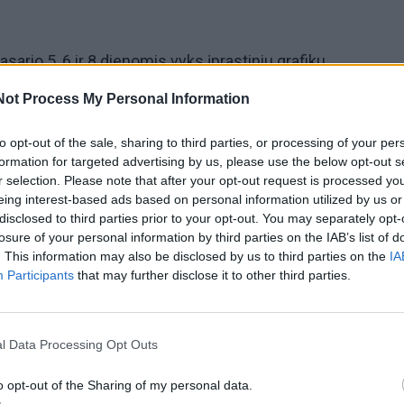
asario 5, 6 ir 8 dienomis vyks įprastiniu grafiku.
Not Process My Personal Information
ietuvoje Viešųjų ryšių ir rinkodaros skyriaus vadovės Ing
 metu Užsienio reikalų ministerijos rekomendacijos nėra
to opt-out of the sale, sharing to third parties, or processing of your per
formation for targeted advertising by us, please use the below opt-out s
l kryptingai laikomasi plano iki antradienio paskutiniu lėkt
r selection. Please note that after your opt-out request is processed y
nti ne tik turistus, bet ir ten gyvenančius ar dirbančius
eing interest-based ads based on personal information utilized by us or
disclosed to third parties prior to your opt-out. You may separately opt-
losure of your personal information by third parties on the IAB’s list of
. This information may also be disclosed by us to third parties on the
IA
ės savo klientų saugumu, o atsižvelgdami į jų patirtus
Participants
that may further disclose it to other third parties.
 alternatyvas kitose poilsio šalyse - organizuojame
 Tenerifę, taip pat planuojame ankstinti skrydžius ir į Tur
l Data Processing Opt Outs
. Aukštuolytė.
o opt-out of the Sharing of my personal data.