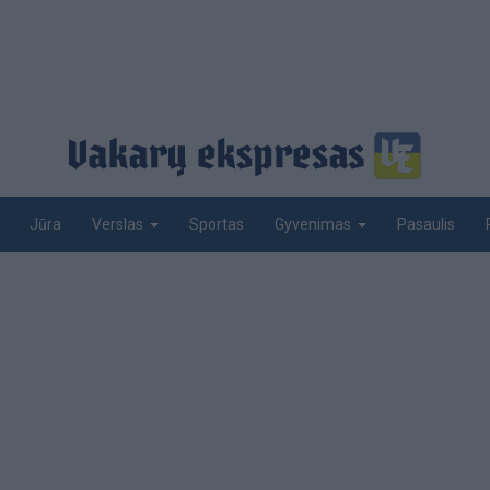
Jūra
Sportas
Pasaulis
Verslas
Gyvenimas