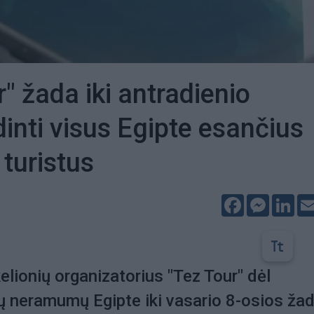
r" žada iki antradienio
dinti visus Egipte esančius
 turistus
Facebook
Messeng
Lin
kelionių organizatorius "Tez Tour" dėl
ų neramumų Egipte iki vasario 8-osios ža