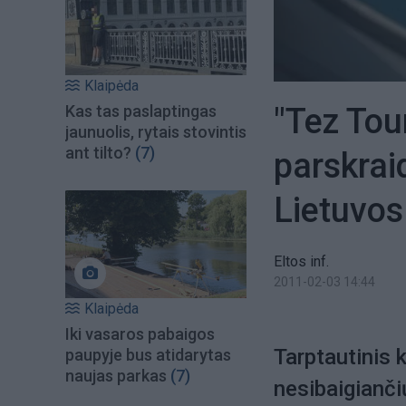
Klaipėda
"Tez Tou
Kas tas paslaptingas
jaunuolis, rytais stovintis
ant tilto?
(7)
parskrai
Lietuvos
Eltos inf.
2011-02-03 14:44
Klaipėda
Iki vasaros pabaigos
Tarptautinis 
paupyje bus atidarytas
naujas parkas
(7)
nesibaigianči