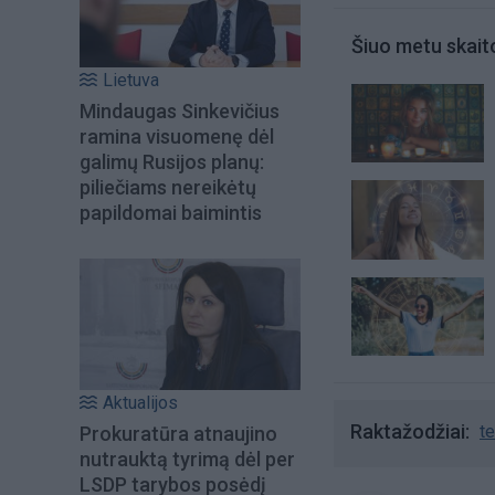
Šiuo metu skait
Lietuva
Mindaugas Sinkevičius
ramina visuomenę dėl
galimų Rusijos planų:
piliečiams nereikėtų
papildomai baimintis
Aktualijos
Raktažodžiai
te
Prokuratūra atnaujino
nutrauktą tyrimą dėl per
LSDP tarybos posėdį