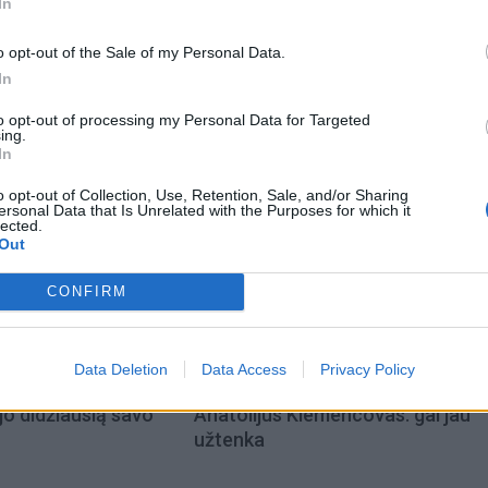
anuoti užsakomieji skrydžiai vasario 10 ir 17 dienomis. Vi
In
ionės yra atšauktos, atgauna 100 proc. sumokėtų pinigų. Ta
o opt-out of the Sale of my Personal Data.
 pakeisti skrydžio datą į vėlesnę arba pasirinkti kitą poi
In
to opt-out of processing my Personal Data for Targeted
ing.
In
o opt-out of Collection, Use, Retention, Sale, and/or Sharing
ersonal Data that Is Unrelated with the Purposes for which it
lected.
Out
CONFIRM
Data Deletion
Data Access
Privacy Policy
acijos grįžusi Karina
Jūros šventę anksčiau puošęs
jo didžiausią savo
Anatolijus Klemencovas: gal jau
užtenka