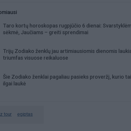
omiausi
Taro kortų horoskopas rugpjūčio 6 dienai: Svarstyklė
sėkmė, Jaučiams – greiti sprendimai
Trijų Zodiako ženklų jau artimiausiomis dienomis lauki
triumfas visuose reikaluose
Šie Zodiako ženklai pagaliau pasieks proveržį, kurio ta
ilgai laukė
z tour
egiptas