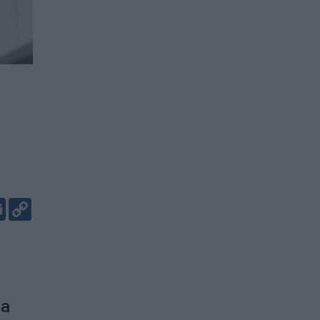
er
kedIn
Email
Copy
Link
da