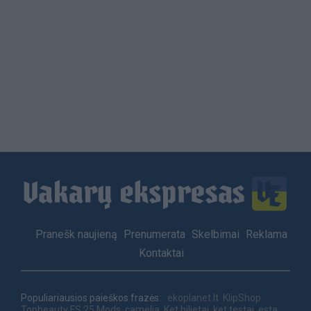
Load
More
Footer
Pranešk naujieną
Prenumerata
Skelbimai
Reklama
menu
Kontaktai
Populiariausios paieškos frazės:
ekoplanet.lt
KlipShop
Topbeauty
FS 25 Mods
camelia
Ket bilietai
ket testai
esta