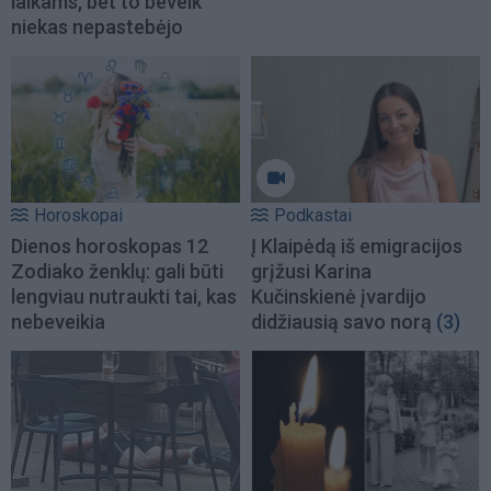
laikams, bet to beveik
niekas nepastebėjo
Horoskopai
Podkastai
Dienos horoskopas 12
Į Klaipėdą iš emigracijos
Zodiako ženklų: gali būti
grįžusi Karina
lengviau nutraukti tai, kas
Kučinskienė įvardijo
nebeveikia
didžiausią savo norą
(3)