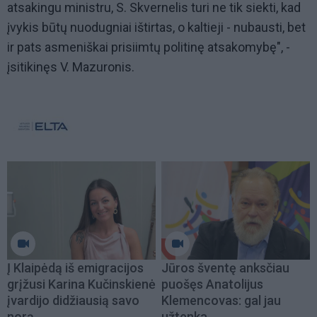
atsakingu ministru, S. Skvernelis turi ne tik siekti, kad
įvykis būtų nuodugniai ištirtas, o kaltieji - nubausti, bet
ir pats asmeniškai prisiimtų politinę atsakomybę", -
įsitikinęs V. Mazuronis.
Į Klaipėdą iš emigracijos
Jūros šventę anksčiau
grįžusi Karina Kučinskienė
puošęs Anatolijus
įvardijo didžiausią savo
Klemencovas: gal jau
norą
užtenka