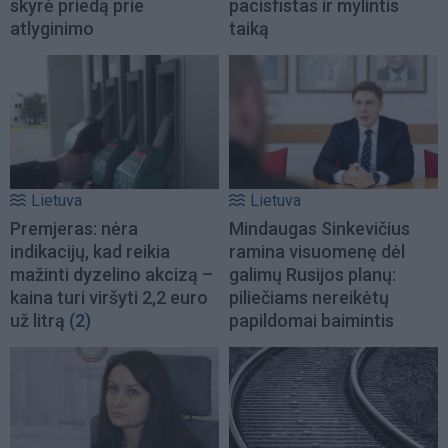
skyrė priedą prie
pacisfistas ir mylintis
atlyginimo
taiką
Lietuva
Lietuva
Premjeras: nėra
Mindaugas Sinkevičius
indikacijų, kad reikia
ramina visuomenę dėl
mažinti dyzelino akcizą –
galimų Rusijos planų:
kaina turi viršyti 2,2 euro
piliečiams nereikėtų
už litrą
(2)
papildomai baimintis