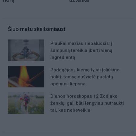
Šiuo metu skaitomiausi
Plaukai mažiau riebaluosis: į
šampūną tereikia įberti vieną
ingredientą
Padegėjas į kiemą tyliai įsliūkino
naktį: tamsą nušvietė pastatą
apėmusi liepsna
Dienos horoskopas 12 Zodiako
ženklų: gali būti lengviau nutraukti
tai, kas nebeveikia