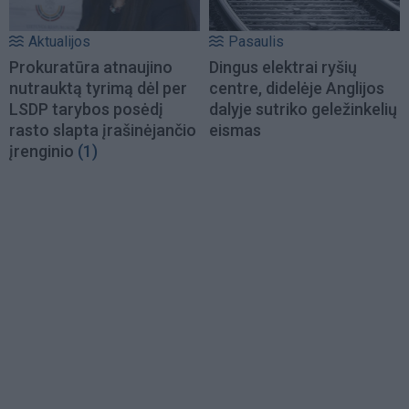
Aktualijos
Pasaulis
Prokuratūra atnaujino
Dingus elektrai ryšių
nutrauktą tyrimą dėl per
centre, didelėje Anglijos
LSDP tarybos posėdį
dalyje sutriko geležinkelių
rasto slapta įrašinėjančio
eismas
įrenginio
(1)