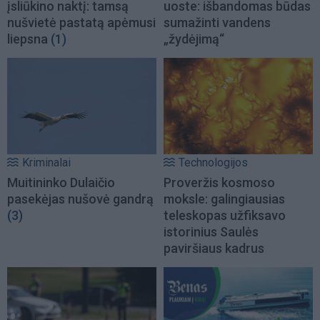
įsliūkino naktį: tamsą
uoste: išbandomas būdas
nušvietė pastatą apėmusi
sumažinti vandens
liepsna
(1)
„žydėjimą“
Kriminalai
Technologijos
Muitininko Dulaičio
Proveržis kosmoso
pasekėjas nušovė gandrą
moksle: galingiausias
(3)
teleskopas užfiksavo
istorinius Saulės
paviršiaus kadrus