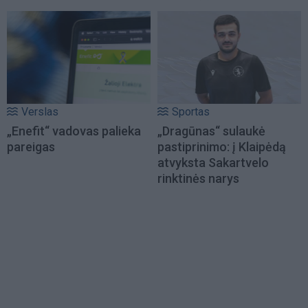
Verslas
Sportas
„Enefit“ vadovas palieka
„Dragūnas“ sulaukė
pareigas
pastiprinimo: į Klaipėdą
atvyksta Sakartvelo
rinktinės narys