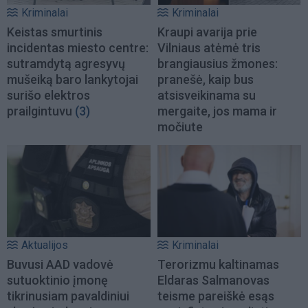
Kriminalai
Kriminalai
Keistas smurtinis
Kraupi avarija prie
incidentas miesto centre:
Vilniaus atėmė tris
sutramdytą agresyvų
brangiausius žmones:
mušeiką baro lankytojai
pranešė, kaip bus
surišo elektros
atsisveikinama su
prailgintuvu
(3)
mergaite, jos mama ir
močiute
Aktualijos
Kriminalai
Buvusi AAD vadovė
Terorizmu kaltinamas
sutuoktinio įmonę
Eldaras Salmanovas
tikrinusiam pavaldiniui
teisme pareiškė esąs