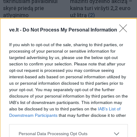
tikrinusiam pavaldiniui
mažinti dyzelino akcizą –
skyrė priedą prie
kaina turi viršyti 2,2 euro
atlyginimo
už litrą
(2)
ve.lt -
Do Not Process My Personal Information
If you wish to opt-out of the sale, sharing to third parties, or
processing of your personal or sensitive information for
targeted advertising by us, please use the below opt-out
section to confirm your selection. Please note that after your
Lietuva
Aktualijos
opt-out request is processed you may continue seeing
Mindaugas Sinkevičius
Prokuratūra atnaujino
interest-based ads based on personal information utilized by
ramina visuomenę dėl
nutrauktą tyrimą dėl per
us or personal information disclosed to third parties prior to
your opt-out. You may separately opt-out of the further
galimų Rusijos planų:
LSDP tarybos posėdį
disclosure of your personal information by third parties on the
piliečiams nereikėtų
rasto slapta įrašinėjančio
IAB’s list of downstream participants. This information may
papildomai baimintis
įrenginio
(1)
also be disclosed by us to third parties on the
IAB’s List of
Downstream Participants
that may further disclose it to other
third parties.
Personal Data Processing Opt Outs