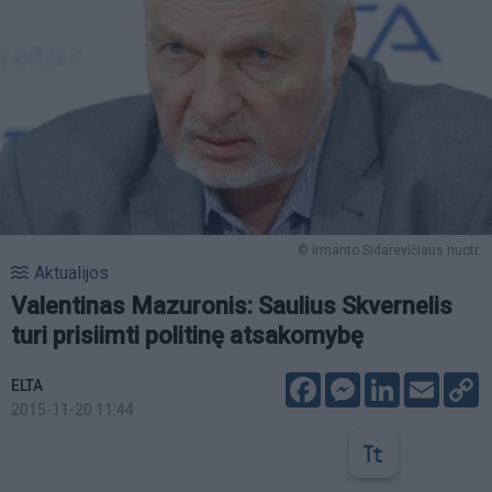
© Irmanto Sidarevičiaus nuotr.
Aktualijos
Valentinas Mazuronis: Saulius Skvernelis
turi prisiimti politinę atsakomybę
Facebook
Messenger
LinkedIn
Email
C
ELTA
L
2015-11-20 11:44