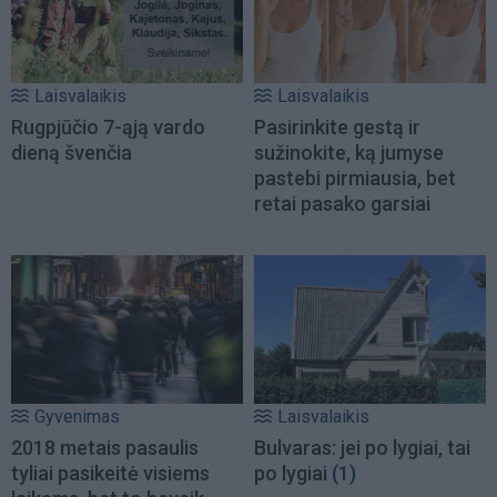
Laisvalaikis
Laisvalaikis
Rugpjūčio 7-ąją vardo
Pasirinkite gestą ir
dieną švenčia
sužinokite, ką jumyse
pastebi pirmiausia, bet
retai pasako garsiai
Gyvenimas
Laisvalaikis
2018 metais pasaulis
Bulvaras: jei po lygiai, tai
tyliai pasikeitė visiems
po lygiai
(1)