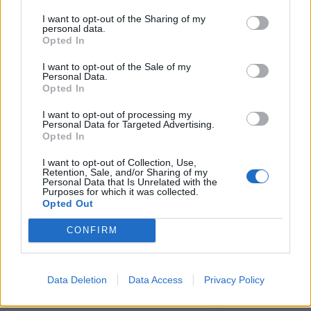
I want to opt-out of the Sharing of my
personal data.
Opted In
Aktualijos
Lietuva
Eksperimentas Nidos
Pirmoji atkurtos
I want to opt-out of the Sale of my
Personal Data.
uoste: išbandomas būdas
nepriklausomos Lietuvos
Opted In
sumažinti vandens
premjerė atgulė amžinojo
„žydėjimą“
poilsio
(1)
I want to opt-out of processing my
Personal Data for Targeted Advertising.
Opted In
I want to opt-out of Collection, Use,
Retention, Sale, and/or Sharing of my
Personal Data that Is Unrelated with the
Purposes for which it was collected.
Opted Out
CONFIRM
Klaipėda
Lietuva
Patiltė keliaujantiems į
Statybos inspekcija
keltą bus atidaryta rudenį
Pinskų sodyboje nustatė
Data Deletion
Data Access
Privacy Policy
(1)
dar vieną pažeidimą:
nurodyta nugriauti dalį