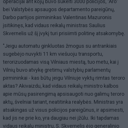
operacijai ant kojų buvo sukelti 3000 policijos, "Aro"
bei Valstybės apsaugos departamento pareigūnų,
Darbo partijos pirmininkas Valentinas Mazuronis
įsitikinęs, kad vidaus reikalų ministras Saulius
Skvernelis už šį įvykį turi prisiimti politinę atsakomybę.
"Jeigu automatu ginkluotas žmogus su antrankiais
sugebėjo nuvykti 11 km viešuoju transportu,
terorizuodamas visą Vilniaus miestą, tuo metu, kai į
Vilnių buvo atvykę gretimų valstybių parlamentų
pirmininkai - kas būtų jeigu Vilniuje vyktų rimtas teroro
aktas? Akivaizdu, kad vidaus reikalų ministro kalbos
apie mūsų pasirengimą apsisaugoti nuo galimų teroro
aktų, švelniai tariant, neatitinka realybės. Ministras yra
atsakingas už visus policijos pareigūnus, ir apsimesti,
kad jis ne prie ko, yra daugiau nei įžūlu. Iki tapdamas
vidaus reikalų ministru, S. Skvernelis ėjo generalinio