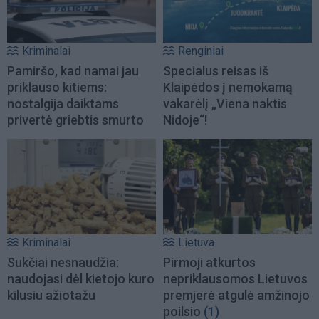
Kriminalai
Renginiai
Pamiršo, kad namai jau
Specialus reisas iš
priklauso kitiems:
Klaipėdos į nemokamą
nostalgija daiktams
vakarėlį „Viena naktis
privertė griebtis smurto
Nidoje“!
Kriminalai
Lietuva
Sukčiai nesnaudžia:
Pirmoji atkurtos
naudojasi dėl kietojo kuro
nepriklausomos Lietuvos
kilusiu ažiotažu
premjerė atgulė amžinojo
poilsio
(1)