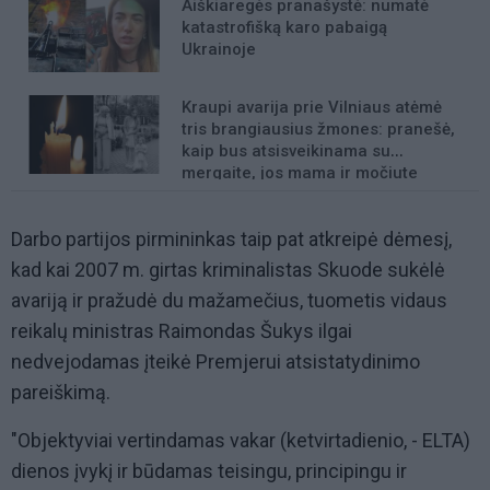
Aiškiaregės pranašystė: numatė
katastrofišką karo pabaigą
Ukrainoje
Kraupi avarija prie Vilniaus atėmė
tris brangiausius žmones: pranešė,
kaip bus atsisveikinama su
mergaite, jos mama ir močiute
Darbo partijos pirmininkas taip pat atkreipė dėmesį,
kad kai 2007 m. girtas kriminalistas Skuode sukėlė
avariją ir pražudė du mažamečius, tuometis vidaus
reikalų ministras Raimondas Šukys ilgai
nedvejodamas įteikė Premjerui atsistatydinimo
pareiškimą.
"Objektyviai vertindamas vakar (ketvirtadienio, - ELTA)
dienos įvykį ir būdamas teisingu, principingu ir