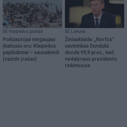
Klaipėdos pulsas
Lietuva
Poilsiautojai mėgaujasi
Žiniasklaida: „Norfos“
įkaitusiu oru: Klaipėdos
savininkas Dundulis
paplūdimiai – sausakimši
duoda 99,9 proc., kad
(vaizdo įrašas)
nedalyvaus prezidento
rinkimuose