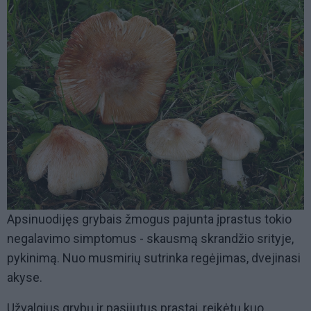
Apsinuodijęs grybais žmogus pajunta įprastus tokio
negalavimo simptomus - skausmą skrandžio srityje,
pykinimą. Nuo musmirių sutrinka regėjimas, dvejinasi
akyse.
Užvalgius grybų ir pasijutus prastai, reikėtų kuo