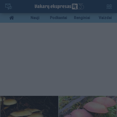
Pereiti
į
pagrindinį
Mobile
Nauji
Podkastai
Renginiai
Vaizdai
turinį
menu
bottom