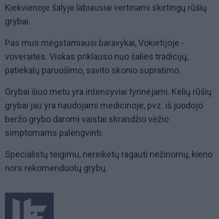
Kiekvienoje šalyje labiausiai vertinami skirtingų rūšių
grybai.
Pas mus mėgstamiausi baravykai, Vokietijoje -
voveraitės. Viskas priklauso nuo šalies tradicijų,
patiekalų paruošimo, savito skonio supratimo.
Grybai šiuo metu yra intensyviai tyrinėjami. Kelių rūšių
grybai jau yra naudojami medicinoje, pvz. iš juodojo
beržo grybo daromi vaistai skrandžio vėžio
simptomams palengvinti.
Specialistų teigimu, nereikėtų ragauti nežinomų, kieno
nors rekomenduotų grybų.