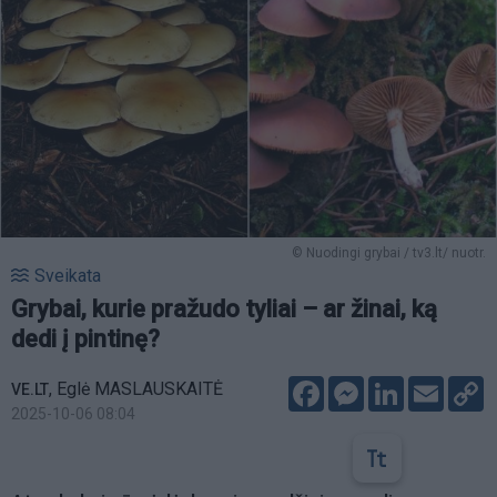
© Nuodingi grybai / tv3.lt/ nuotr.
Sveikata
Grybai, kurie pražudo tyliai – ar žinai, ką
dedi į pintinę?
Facebook
Messenger
LinkedIn
Email
C
,
Eglė MASLAUSKAITĖ
VE.LT
L
2025-10-06 08:04