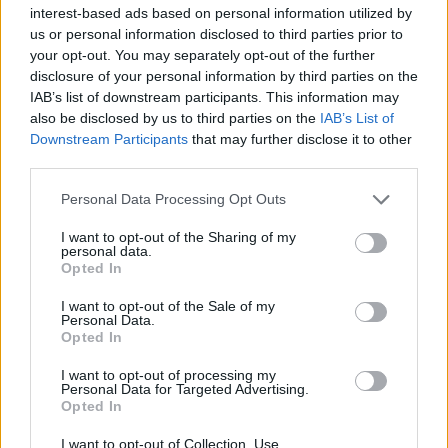
artimiausiomis dienomis laukia
interest-based ads based on personal information utilized by
triumfas visuose reikaluose
us or personal information disclosed to third parties prior to
your opt-out. You may separately opt-out of the further
Šie Zodiako ženklai pagaliau
disclosure of your personal information by third parties on the
pasieks proveržį, kurio taip ilgai
IAB’s list of downstream participants. This information may
laukė
also be disclosed by us to third parties on the
IAB’s List of
Downstream Participants
that may further disclose it to other
Dingo ne tik banko kortelė: ištuštėjo
third parties.
ir banko sąskaita
Personal Data Processing Opt Outs
I want to opt-out of the Sharing of my
personal data.
Opted In
I want to opt-out of the Sale of my
Personal Data.
Opted In
Raktažodžiai
nuodingi grybai
grybai
I want to opt-out of processing my
Personal Data for Targeted Advertising.
Opted In
Komentarai
I want to opt-out of Collection, Use,