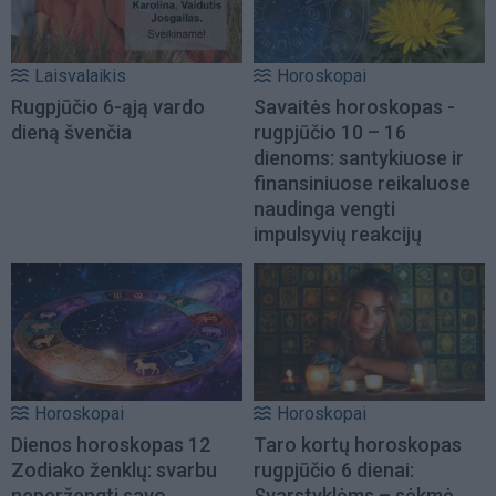
Laisvalaikis
Horoskopai
Rugpjūčio 6-ąją vardo
Savaitės horoskopas -
dieną švenčia
rugpjūčio 10 – 16
dienoms: santykiuose ir
finansiniuose reikaluose
naudinga vengti
impulsyvių reakcijų
Horoskopai
Horoskopai
Dienos horoskopas 12
Taro kortų horoskopas
Zodiako ženklų: svarbu
rugpjūčio 6 dienai:
neperžengti savo
Svarstyklėms – sėkmė,