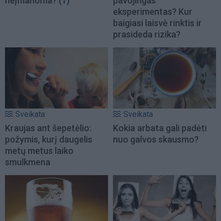
neįmanoma?
(1)
pavojingas
eksperimentas? Kur
baigiasi laisvė rinktis ir
prasideda rizika?
Sveikata
Sveikata
Kraujas ant šepetėlio:
Kokia arbata gali padėti
požymis, kurį daugelis
nuo galvos skausmo?
metų metus laiko
smulkmena