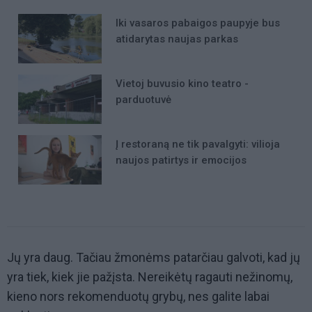
Iki vasaros pabaigos paupyje bus
atidarytas naujas parkas
Vietoj buvusio kino teatro -
parduotuvė
Į restoraną ne tik pavalgyti: vilioja
naujos patirtys ir emocijos
Jų yra daug. Tačiau žmonėms patarčiau galvoti, kad jų
yra tiek, kiek jie pažįsta. Nereikėtų ragauti nežinomų,
kieno nors rekomenduotų grybų, nes galite labai