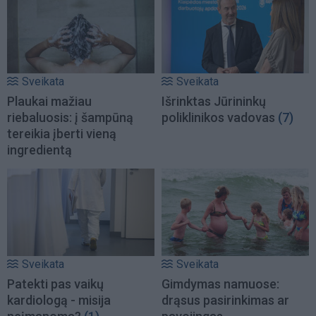
Sveikata
Sveikata
Plaukai mažiau
Išrinktas Jūrininkų
riebaluosis: į šampūną
poliklinikos vadovas
(7)
tereikia įberti vieną
ingredientą
Sveikata
Sveikata
Patekti pas vaikų
Gimdymas namuose:
kardiologą - misija
drąsus pasirinkimas ar