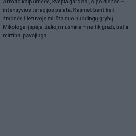
Atrodo kaip ūmėdė, kvepia gardžiai, o po dienos –
intensyvios terapijos palata. Kasmet bent keli
žmonės Lietuvoje miršta nuo nuodingų grybų.
Mikologai įspėja: žalioji musmirė – ne tik graži, bet ir
mirtinai pavojinga.