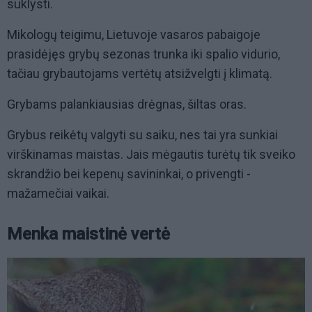
suklysti.
Mikologų teigimu, Lietuvoje vasaros pabaigoje
prasidėjęs grybų sezonas trunka iki spalio vidurio,
tačiau grybautojams vertėtų atsižvelgti į klimatą.
Grybams palankiausias drėgnas, šiltas oras.
Grybus reikėtų valgyti su saiku, nes tai yra sunkiai
virškinamas maistas. Jais mėgautis turėtų tik sveiko
skrandžio bei kepenų savininkai, o privengti -
mažamečiai vaikai.
Menka maistinė vertė