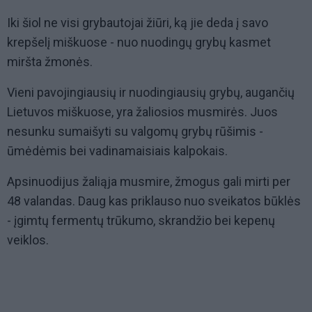
Iki šiol ne visi grybautojai žiūri, ką jie deda į savo
krepšelį miškuose - nuo nuodingų grybų kasmet
miršta žmonės.
Vieni pavojingiausių ir nuodingiausių grybų, augančių
Lietuvos miškuose, yra žaliosios musmirės. Juos
nesunku sumaišyti su valgomų grybų rūšimis -
ūmėdėmis bei vadinamaisiais kalpokais.
Apsinuodijus žaliąja musmire, žmogus gali mirti per
48 valandas. Daug kas priklauso nuo sveikatos būklės
- įgimtų fermentų trūkumo, skrandžio bei kepenų
veiklos.