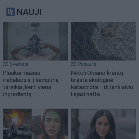
NAUJI
Sveikata
Pasaulis
Plaukai mažiau
Netoli Omano krantų
riebaluosis: į šampūną
bręsta ekologinė
tereikia įberti vieną
katastrofa – iš tanklaivio
ingredientą
liejasi nafta