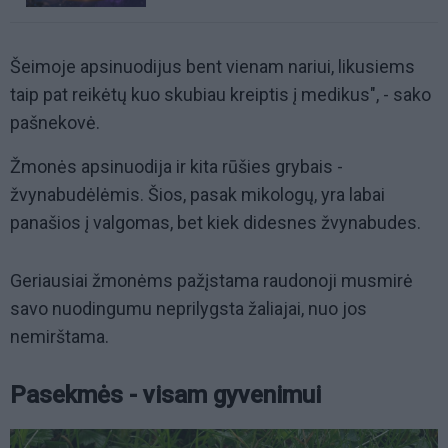
Šeimoje apsinuodijus bent vienam nariui, likusiems
taip pat reikėtų kuo skubiau kreiptis į medikus", - sako
pašnekovė.
Žmonės apsinuodija ir kita rūšies grybais -
žvynabudėlėmis. Šios, pasak mikologų, yra labai
panašios į valgomas, bet kiek didesnes žvynabudes.
Geriausiai žmonėms pažįstama raudonoji musmirė
savo nuodingumu neprilygsta žaliajai, nuo jos
nemirštama.
Pasekmės - visam gyvenimui