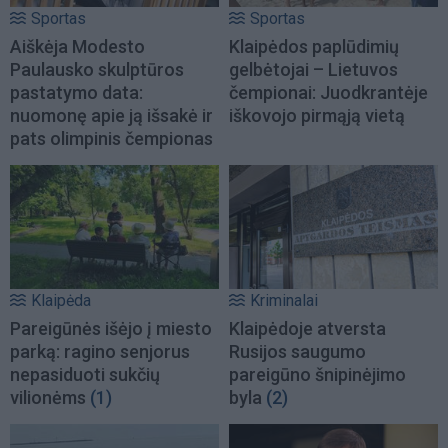
Sportas
Sportas
Aiškėja Modesto
Klaipėdos paplūdimių
Paulausko skulptūros
gelbėtojai – Lietuvos
pastatymo data:
čempionai: Juodkrantėje
nuomonę apie ją išsakė ir
iškovojo pirmąją vietą
pats olimpinis čempionas
Klaipėda
Kriminalai
Pareigūnės išėjo į miesto
Klaipėdoje atversta
parką: ragino senjorus
Rusijos saugumo
nepasiduoti sukčių
pareigūno šnipinėjimo
vilionėms
(1)
byla
(2)