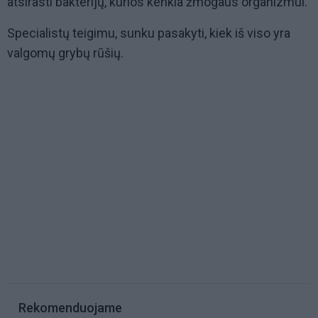
atsirasti bakterijų, kurios kenkia žmogaus organizmui.
Specialistų teigimu, sunku pasakyti, kiek iš viso yra
valgomų grybų rūšių.
Rekomenduojame