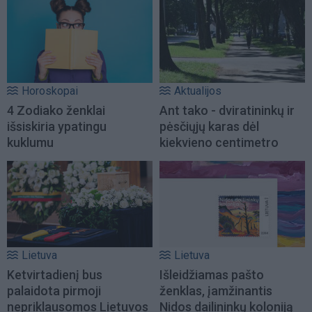
Horoskopai
Aktualijos
4 Zodiako ženklai
Ant tako - dviratininkų ir
išsiskiria ypatingu
pėsčiųjų karas dėl
kuklumu
kiekvieno centimetro
Lietuva
Lietuva
Ketvirtadienį bus
Išleidžiamas pašto
palaidota pirmoji
ženklas, įamžinantis
nepriklausomos Lietuvos
Nidos dailininkų koloniją