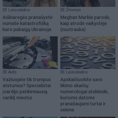
Laisvalaikis
Žmonės
Aiškiaregės pranašystė:
Meghan Markle parodė,
numatė katastrofišką
kaip atrodė vaikystėje
karo pabaigą Ukrainoje
(nuotrauka)
Auto
Laisvalaikis
Važiuojate tik trumpus
Apskaičiuokite savo
atstumus? Specialistai
likimo skaičių:
įvardijo patikimiausią
numerologai atskleidė,
variklį miestui
kurioms datoms
pranašaujami turtai ir
sėkmė