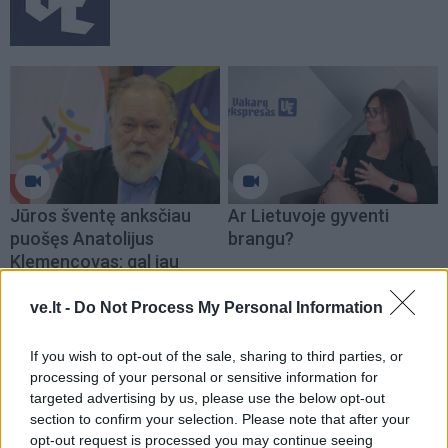
Jūros šventę anksčiau
Ar Lietuvoje gyventi
puošęs Anatolijus
brangu?
Klemencovas: gal jau
užtenka
ve.lt -
Do Not Process My Personal Information
If you wish to opt-out of the sale, sharing to third parties, or
processing of your personal or sensitive information for
Šiuo metu skaitomiausi
targeted advertising by us, please use the below opt-out
section to confirm your selection. Please note that after your
Trijų Zodiako ženklų jau
opt-out request is processed you may continue seeing