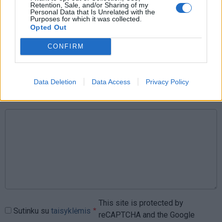
Retention, Sale, and/or Sharing of my
Personal Data that Is Unrelated with the
Purposes for which it was collected.
Opted Out
Rašyti komentarą
CONFIRM
Jūsų vardas
Data Deletion
Data Access
Privacy Policy
Komentaras
This site is protected by
Sutinku su
taisyklėmis
reCAPTCHA and the Google