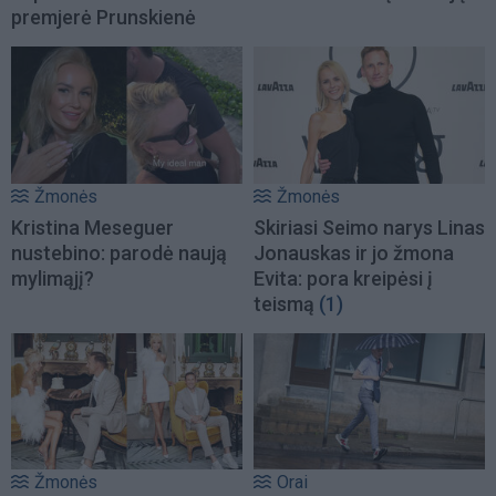
premjerė Prunskienė
Žmonės
Žmonės
Kristina Meseguer
Skiriasi Seimo narys Linas
nustebino: parodė naują
Jonauskas ir jo žmona
mylimąjį?
Evita: pora kreipėsi į
teismą
(1)
Žmonės
Orai