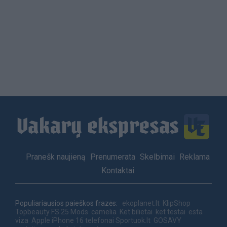
Load
More
Footer
Pranešk naujieną
Prenumerata
Skelbimai
Reklama
menu
Kontaktai
Populiariausios paieškos frazės:
ekoplanet.lt
KlipShop
Topbeauty
FS 25 Mods
camelia
Ket bilietai
ket testai
esta
viza
Apple iPhone 16 telefonai
Sportuok.lt
GOSAVY