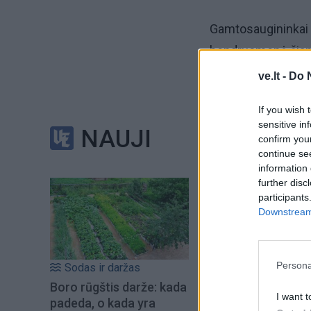
Gamtosaugininkai „
bendruomenė šiand
avarijos ar kitoki
ve.lt -
Do 
neskleidė jokio paš
If you wish 
spirito gamyklos.
sensitive in
NAUJI
confirm you
Užtat kokį įmonės
continue se
information 
pareigūnų apsilank
further disc
„Biofuture“ iškvie
participants
Downstream 
direktoriaus B. D
Pirmadienį „Šilutė
Persona
Sodas ir daržas
neslėpė pasipikti
Boro rūgštis darže: kada
I want t
dėl to patyrė stres
padeda, o kada yra