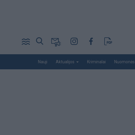
Pereiti
į
pagrindinį
turinį
Desktop
Nauji
Kriminalai
Nuomonės
Aktualijos
menu
bottom