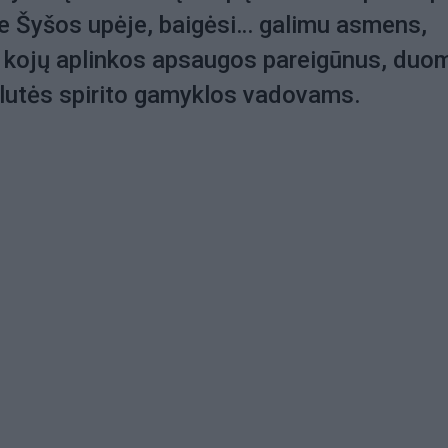
je Šyšos upėje, baigėsi… galimu asmens,
t kojų aplinkos apsaugos pareigūnus, duo
ilutės spirito gamyklos vadovams.