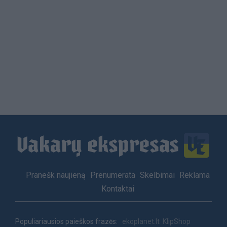
Load
More
Footer
Pranešk naujieną
Prenumerata
Skelbimai
Reklama
menu
Kontaktai
Populiariausios paieškos frazės:
ekoplanet.lt
KlipShop