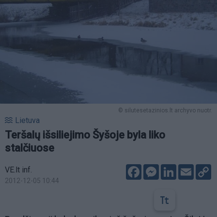
© silutesetazinios.lt archyvo nuotr.
Lietuva
Teršalų išsiliejimo Šyšoje byla liko
stalčiuose
Facebook
Messenger
LinkedIn
Email
C
VE.lt inf.
L
2012-12-05 10:44