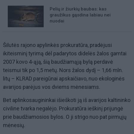
Pelių ir žiurkių baubas: kas
graužikus gąsdina labiau nei
nuodai
Šilutės rajono apylinkės prokuratūra, pradėjusi
ikiteisminį tyrimą dėl padarytos didelės žalos gamtai
2007 kovo 4-ąją, šią baudžiamąją bylą perdavė
teismui tik po 1,5 metų. Nors žalos dydį – 1,66 mln.
litų – KLRAD pareigūnai apskaičiavo, nuo ekologinės
avarijos parėjus vos dviems mėnesiams.
Bet aplinkosaugininkai išieškoti ją iš avarijos kaltininko
civiline tvarka negalėjo. Prokuratūra ieškinį prijungė
prie baudžiamosios bylos. O ji strigo nuo pat pirmųjų
mėnesių.