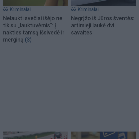
Kriminalai
Kriminalai
Nelaukti svečiai išėjo ne
Negrįžo iš Jūros šventės:
tik su „lauktuvėmis“: į
artimieji laukė dvi
nakties tamsą išsivedė ir
savaites
merginą
(3)