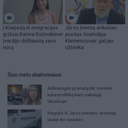
Į Klaipėdą iš emigracijos
Jūros šventę anksčiau
grįžusi Karina Kučinskienė
puošęs Anatolijus
įvardijo didžiausią savo
Klemencovas: gal jau
norą
užtenka
Šiuo metu skaitomiausi
Aiškiaregės pranašystė: numatė
katastrofišką karo pabaigą
Ukrainoje
Negrįžo iš Jūros šventės: artimieji
laukė dvi savaites