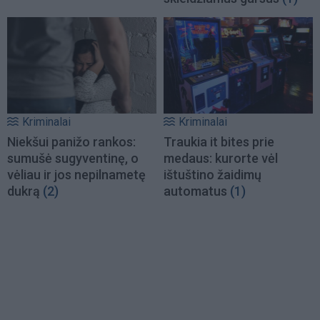
Kriminalai
Kriminalai
Niekšui panižo rankos:
Traukia it bites prie
sumušė sugyventinę, o
medaus: kurorte vėl
vėliau ir jos nepilnametę
ištuštino žaidimų
dukrą
(2)
automatus
(1)