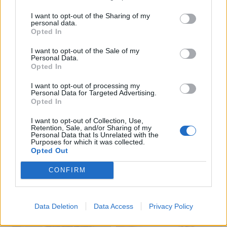
Lietuva
Lietuva
I want to opt-out of the Sharing of my
Čmilytė-Nielsen
Ugniagesiai dėl audros
personal data.
neatmeta idėjos
nuverstų medžių į
Opted In
kandidatuoti į
iškvietimus vyko beveik
I want to opt-out of the Sale of my
prezidentus
(17)
50 kartų
Personal Data.
Opted In
I want to opt-out of processing my
Personal Data for Targeted Advertising.
Opted In
I want to opt-out of Collection, Use,
Retention, Sale, and/or Sharing of my
Personal Data that Is Unrelated with the
Lietuva
Lietuva
Purposes for which it was collected.
Opted Out
Ugniagesiai: dėl audros
Varėnos rajoną ir vėl
nuverstų medžių į
talžė audra, nuvirtę
CONFIRM
iškvietimus vykome 49
medžiai užtvėrė kelius
kartus
Data Deletion
Data Access
Privacy Policy