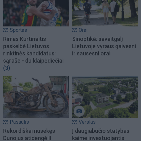
Sportas
Orai
Rimas Kurtinaitis
Sinoptikė: savaitgalį
paskelbė Lietuvos
Lietuvoje vyraus gaivesni
rinktinės kandidatus:
ir sausesni orai
sąraše - du klaipėdiečiai
(3)
Pasaulis
Verslas
Rekordiškai nusekęs
Į daugiabučio statybas
Dunojus atidengė II
kaime investuojantis