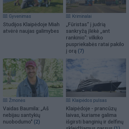
Gyvenimas
Kriminalai
Studijos Klaipėdoje Miah
„Fūristas“ į judrią
atvėrė naujas galimybes
sankryžą įlėkė „ant
rankinio“: vilkiko
puspriekabės ratai pakilo
į orą
(7)
Žmonės
Klaipėdos pulsas
Vaidas Baumila: „Aš
Klaipėdoje - prancūzų
nebijau santykių
laivas, kuriame galima
nuobodumo"
(2)
išgirsti banginių ir delfinų
skleidžiamus garsus
(1)