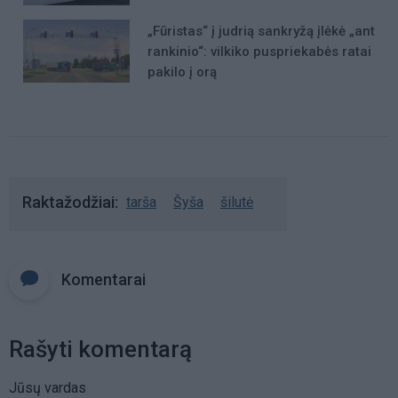
„Fūristas“ į judrią sankryžą įlėkė „ant
rankinio“: vilkiko puspriekabės ratai
pakilo į orą
Raktažodžiai
tarša
Šyša
šilutė
Komentarai
Rašyti komentarą
Jūsų vardas