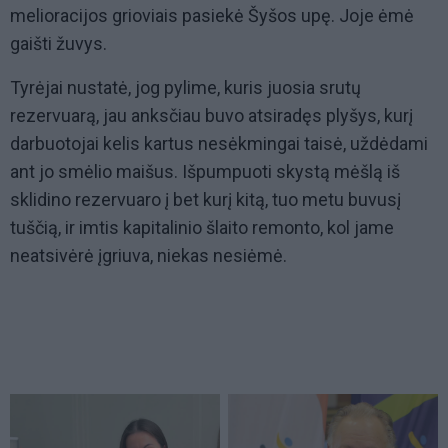
melioracijos grioviais pasiekė Šyšos upę. Joje ėmė
gaišti žuvys.
Tyrėjai nustatė, jog pylime, kuris juosia srutų
rezervuarą, jau anksčiau buvo atsiradęs plyšys, kurį
darbuotojai kelis kartus nesėkmingai taisė, uždėdami
ant jo smėlio maišus. Išpumpuoti skystą mėšlą iš
sklidino rezervuaro į bet kurį kitą, tuo metu buvusį
tuščią, ir imtis kapitalinio šlaito remonto, kol jame
neatsivėrė įgriuva, niekas nesiėmė.