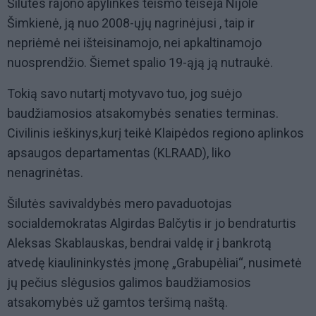
Šilutės rajono apylinkės teismo teisėja Nijolė
Šimkienė, ją nuo 2008-ųjų nagrinėjusi , taip ir
nepriėmė nei išteisinamojo, nei apkaltinamojo
nuosprendžio. Šiemet spalio 19-ąją ją nutraukė.
Tokią savo nutartį motyvavo tuo, jog suėjo
baudžiamosios atsakomybės senaties terminas.
Civilinis ieškinys,kurį teikė Klaipėdos regiono aplinkos
apsaugos departamentas (KLRAAD), liko
nenagrinėtas.
Šilutės savivaldybės mero pavaduotojas
socialdemokratas Algirdas Balčytis ir jo bendraturtis
Aleksas Skablauskas, bendrai valdę ir į bankrotą
atvedę kiaulininkystės įmonę „Grabupėliai“, nusimetė
jų pečius slėgusios galimos baudžiamosios
atsakomybės už gamtos teršimą naštą.