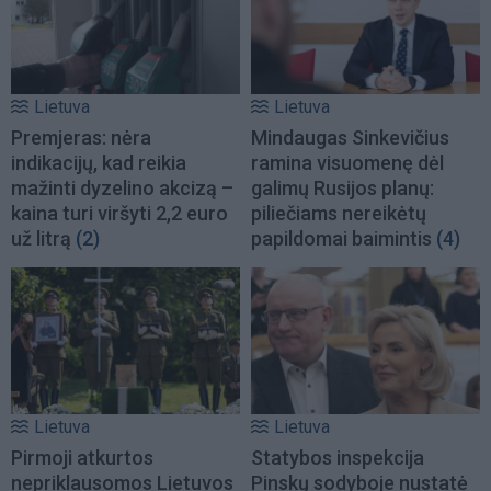
Lietuva
Lietuva
Premjeras: nėra
Mindaugas Sinkevičius
indikacijų, kad reikia
ramina visuomenę dėl
mažinti dyzelino akcizą –
galimų Rusijos planų:
kaina turi viršyti 2,2 euro
piliečiams nereikėtų
už litrą
(2)
papildomai baimintis
(4)
Lietuva
Lietuva
Pirmoji atkurtos
Statybos inspekcija
nepriklausomos Lietuvos
Pinskų sodyboje nustatė