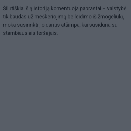
Šilutiškiai šią istoriją komentuoja paprastai – valstybė
tik baudas už meškeriojimą be leidimo iš žmogeliukų
moka susirinkti , o dantis atšimpa, kai susiduria su
stambiausiais teršėjais.