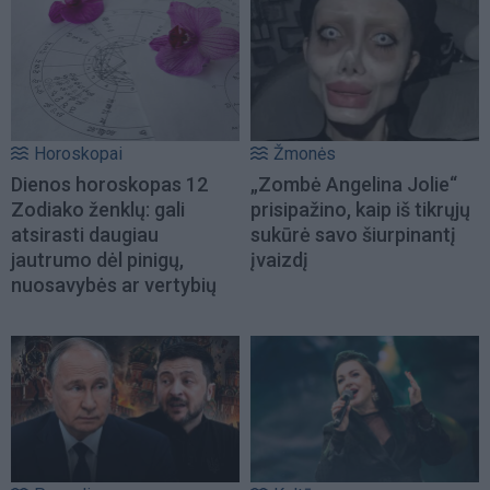
Horoskopai
Žmonės
Dienos horoskopas 12
„Zombė Angelina Jolie“
Zodiako ženklų: gali
prisipažino, kaip iš tikrųjų
atsirasti daugiau
sukūrė savo šiurpinantį
jautrumo dėl pinigų,
įvaizdį
nuosavybės ar vertybių