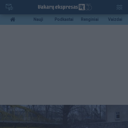
Pereiti
į
pagrindinį
Mobile
Nauji
Podkastai
Renginiai
Vaizdai
turinį
menu
bottom