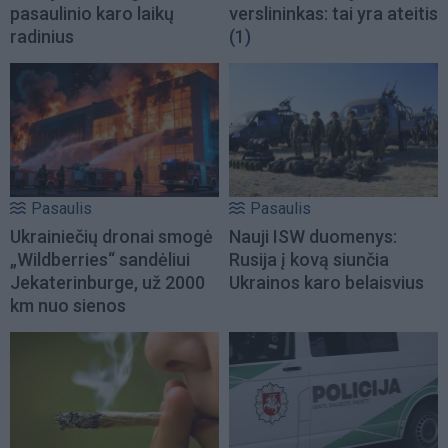
pasaulinio karo laikų
verslininkas: tai yra ateitis
radinius
(1)
Pasaulis
Pasaulis
Ukrainiečių dronai smogė
Nauji ISW duomenys:
„Wildberries“ sandėliui
Rusija į kovą siunčia
Jekaterinburge, už 2000
Ukrainos karo belaisvius
km nuo sienos