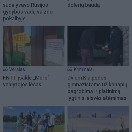
sudalyvavo Rusijos
dolerių baudą
gynybos vadų vaizdo
pokalbyje
Verslas
Kriminalai
FNTT įšaldė „Mere“
Dviem Klaipėdos
valdytojos lėšas
gimnazistams už kanapių
pagrobimą ir platinimą –
lygtinis laisvės atėmimas