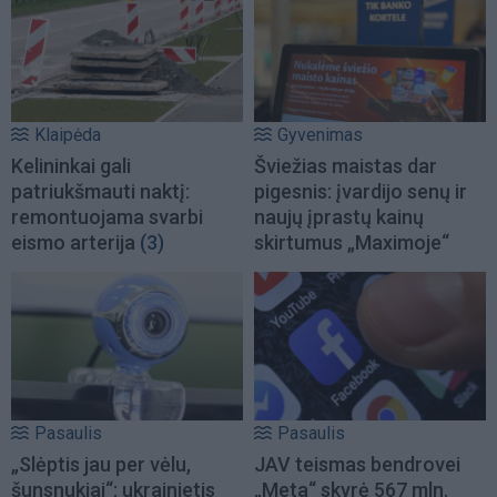
Klaipėda
Gyvenimas
Kelininkai gali
Šviežias maistas dar
patriukšmauti naktį:
pigesnis: įvardijo senų ir
remontuojama svarbi
naujų įprastų kainų
eismo arterija
(3)
skirtumus „Maximoje“
Pasaulis
Pasaulis
„Slėptis jau per vėlu,
JAV teismas bendrovei
šunsnukiai“: ukrainietis
„Meta“ skyrė 567 mln.