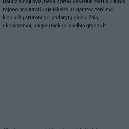
Baudžiamoji byla, beveik prieš šešerius metus Šilutės
rajono prokuratūroje iškelta už gamtos teršimą
kiaulidžių srutomis ir padarytą didelę žalą
ekosistemai, baigėsi niekuo, skelbia grynas.lt