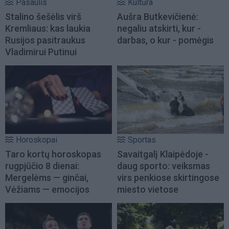
Pasaulis
Kultūra
Stalino šešėlis virš
Aušra Butkevičienė:
Kremliaus: kas laukia
negaliu atskirti, kur -
Rusijos pasitraukus
darbas, o kur - pomėgis
Vladimirui Putinui
Horoskopai
Sportas
Taro kortų horoskopas
Savaitgalį Klaipėdoje -
rugpjūčio 8 dienai:
daug sporto: veiksmas
Mergelėms — ginčai,
virs penkiose skirtingose
Vėžiams — emocijos
miesto vietose