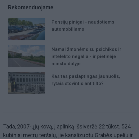
Rekomenduojame
Pensijų pinigai - naudotiems
automobiliams
Namai žmonėms su psichikos ir
intelekto negalia - ir pietinėje
miesto dalyje
Kas tas paslaptingas jaunuolis,
rytais stovintis ant tilto?
Tada, 2007-ųjų kovą, į aplinką išsiveržė 22 tūkst. 524
kubiniai metrų teršalų, jie kanalizuotu Grabės upeliu ir