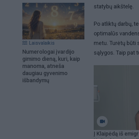
statybų aikštelę.
Po atliktų darbų, t
optimalūs vandens
metu. Turėtų būti 
Laisvalaikis
Numerologai įvardijo
sąlygos. Taip pat t
gimimo dieną, kuri, kaip
manoma, atneša
daugiau gyvenimo
išbandymų
Į Klaipėdą iš emigr