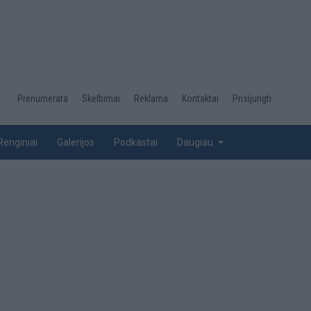
Desktop
Prenumerata
Skelbimai
Reklama
Kontaktai
Prisijungti
menu
top
Renginiai
Galerijos
Podkastai
Daugiau