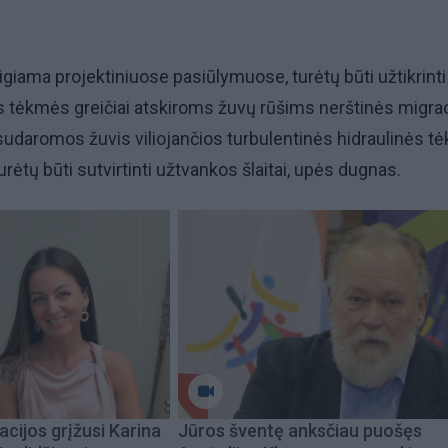
eigiama projektiniuose pasiūlymuose, turėtų būti užtikrinti
 tėkmės greičiai atskiroms žuvų rūšims nerštinės migra
sudaromos žuvis viliojančios turbulentinės hidraulinės 
urėtų būti sutvirtinti užtvankos šlaitai, upės dugnas.
acijos grįžusi Karina
Jūros šventę anksčiau puošęs