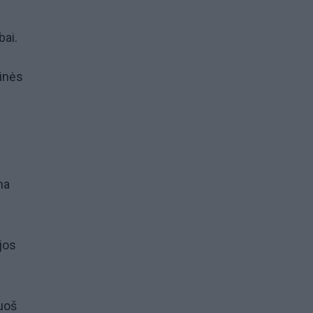
bai.
tinės
ma
jos
ruoš