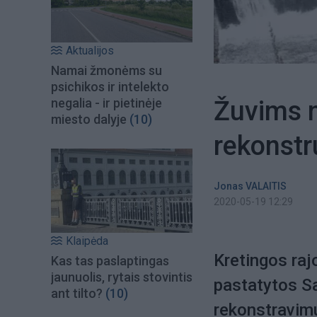
Aktualijos
Namai žmonėms su
psichikos ir intelekto
Žuvims 
negalia - ir pietinėje
miesto dalyje
(10)
rekonstr
Jonas VALAITIS
2020-05-19 12:29
Klaipėda
Kretingos raj
Kas tas paslaptingas
jaunuolis, rytais stovintis
pastatytos Sa
ant tilto?
(10)
rekonstravimu