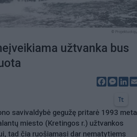
© Projektuotojų
neįveikiama užtvanka bus
uota
Facebook
Messeng
Lin
ono savivaldybė gegužę pritarė 1993 meta
lantų miesto (Kretingos r.) užtvankos
i, tad čia ruošiamasi dar nematytiems