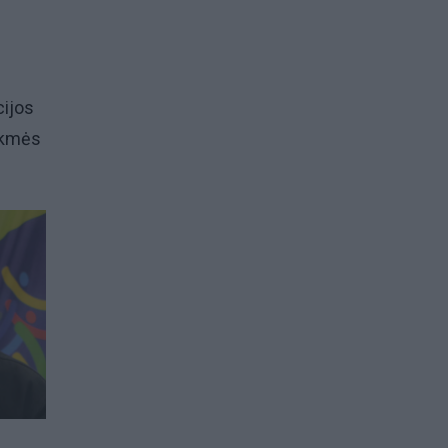
cijos
tėkmės