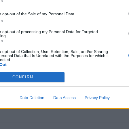
In
o opt-out of the Sale of my Personal Data.
In
to opt-out of processing my Personal Data for Targeted
ing.
In
o opt-out of Collection, Use, Retention, Sale, and/or Sharing
ersonal Data that Is Unrelated with the Purposes for which it
omiausi
lected.
Out
Tualetinis popierius traukiasi į praeitį: kuo jį pakeis
CONFIRM
artimiausiu metu
Laive planuoja apgyvendinti 80 tūkstančių žmonių: kai
Data Deletion
Data Access
Privacy Policy
atrodys plaukiojantis miestas