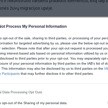
ti ir rekonstruoti vandens pralaidos elementus, esą taip 
snės žuvų migracijos upėje.
o turto registro centrinio duomenų banko išrašą, Kreting
Not Process My Personal Information
i priklausančio objekto atkūrimo sąnaudos arba statybos
.
to opt-out of the sale, sharing to third parties, or processing of your per
formation for targeted advertising by us, please use the below opt-out s
r selection. Please note that after your opt-out request is processed y
šintuose projektiniuose pasiūlymuose dėstoma, kad kadan
eing interest-based ads based on personal information utilized by us or
ukcijos metu iš tvenkinio numatoma išleisti visą vandenį
disclosed to third parties prior to your opt-out. You may separately opt-
losure of your personal information by third parties on the IAB’s list of
šgaudymas ir perkėlimas. Šiuos darbus atliks tvenkinį
. This information may also be disclosed by us to third parties on the
IA
inti asociacija "Salantų žvejų klubas".
Participants
that may further disclose it to other third parties.
l Data Processing Opt Outs
o opt-out of the Sharing of my personal data.