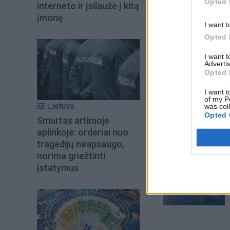
Opted 
interneto ir įsilaužė į kitą
įmonę
I want t
Opted 
I want 
Advertis
Opted 
I want t
of my P
Lietuva
Šiuo metu skait
was col
Opted 
Smurtas artimoje
aplinkoje: orderiai nuo
tragedijų neapsaugo,
norima griežtinti
įstatymus