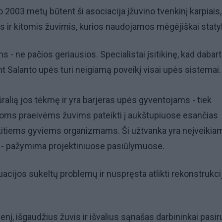
2003 metų būtent ši asociacija įžuvino tvenkinį karpiais,
s ir kitomis žuvimis, kurios naudojamos mėgėjiškai staty
 - ne pačios geriausios. Specialistai įsitikinę, kad dabar
t Salanto upės turi neigiamą poveikį visai upės sistemai.
ūralią jos tėkmę ir yra barjeras upės gyventojams - tiek
itoms praeivėms žuvims pateikti į aukštupiuose esančias
 kitiems gyviems organizmams. Ši užtvanka yra neįveikia
", - pažymima projektiniuose pasiūlymuose.
tuacijos sukeltų problemų ir nuspręsta atlikti rekonstrukci
denį, išgaudžius žuvis ir išvalius sąnašas darbininkai pasi