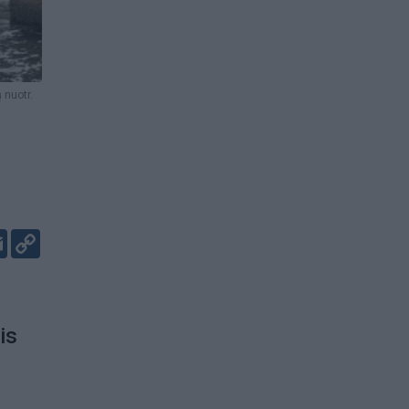
 nuotr.
er
kedIn
Email
Copy
Link
is