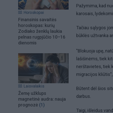
Pažymima, kad nuo 
Horoskopai
karosais, lydekomi
Finansinis savaitės
horoskopas: kurių
Tačiau sąlygos joms
Zodiako ženklų laukia
būklės užtvanka an
pelnas rugpjūčio 10–16
dienomis
"Blokuoja upę, nat
lašišinėms, tiek k
nerštavietes, tiek
migracijos kliūtis
Laisvalaikis
Būtent dėl šios si
Žemę užklups
darbus.
magnetinė audra: nauja
prognozė
(1)
Taigi, išleidus van