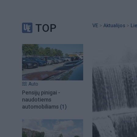
TOP
VE
>
Aktualijos
>
Li
Auto
Pensijų pinigai -
naudotiems
automobiliams
(1)