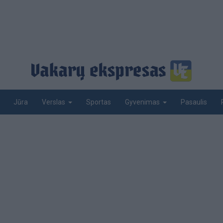
Jūra
Sportas
Pasaulis
Verslas
Gyvenimas