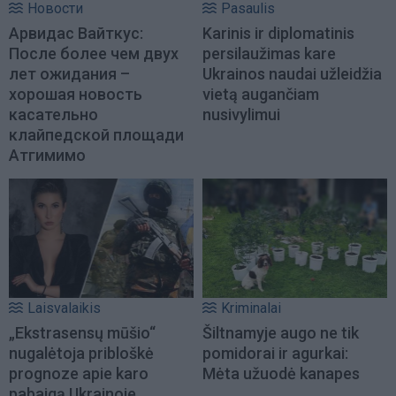
Новости
Pasaulis
Арвидас Вайткус:
Karinis ir diplomatinis
После более чем двух
persilaužimas kare
лет ожидания –
Ukrainos naudai užleidžia
хорошая новость
vietą augančiam
касательно
nusivylimui
клайпедской площади
Атгимимо
Laisvalaikis
Kriminalai
„Ekstrasensų mūšio“
Šiltnamyje augo ne tik
nugalėtoja pribloškė
pomidorai ir agurkai:
prognoze apie karo
Mėta užuodė kanapes
pabaigą Ukrainoje