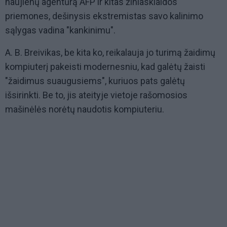
naujienų agentūrą AFP ir kitas žiniasklaidos
priemones, dešinysis ekstremistas savo kalinimo
sąlygas vadina "kankinimu".
A. B. Breivikas, be kita ko, reikalauja jo turimą žaidimų
kompiuterį pakeisti modernesniu, kad galėtų žaisti
"žaidimus suaugusiems", kuriuos pats galėtų
išsirinkti. Be to, jis ateityje vietoje rašomosios
mašinėlės norėtų naudotis kompiuteriu.