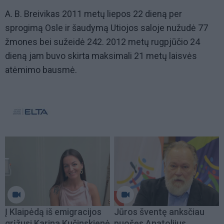
A. B. Breivikas 2011 metų liepos 22 dieną per
sprogimą Osle ir šaudymą Utiojos saloje nužudė 77
žmones bei sužeidė 242. 2012 metų rugpjūčio 24
dieną jam buvo skirta maksimali 21 metų laisvės
atėmimo bausmė.
Į Klaipėdą iš emigracijos
Jūros šventę anksčiau
grįžusi Karina Kučinskienė
puošęs Anatolijus