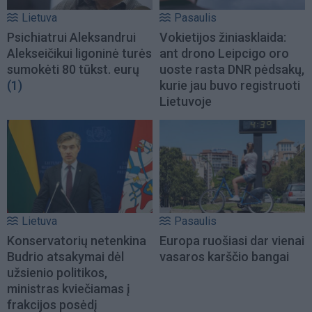
Lietuva
Pasaulis
Psichiatrui Aleksandrui
Vokietijos žiniasklaida:
Alekseičikui ligoninė turės
ant drono Leipcigo oro
sumokėti 80 tūkst. eurų
uoste rasta DNR pėdsakų,
(1)
kurie jau buvo registruoti
Lietuvoje
Lietuva
Pasaulis
Konservatorių netenkina
Europa ruošiasi dar vienai
Budrio atsakymai dėl
vasaros karščio bangai
užsienio politikos,
ministras kviečiamas į
frakcijos posėdį