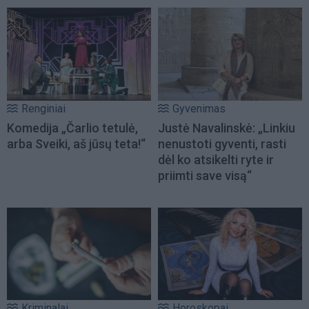
Renginiai
Gyvenimas
Komedija „Čarlio tetulė,
Justė Navalinskė: „Linkiu
arba Sveiki, aš jūsų teta!“
nenustoti gyventi, rasti
dėl ko atsikelti ryte ir
priimti save visą“
Kriminalai
Horoskopai