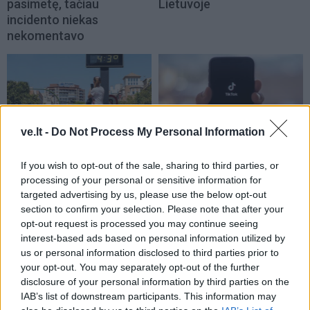
pasimetę, tačiau
Lietuvoje
incidento niekas
nekomentavo
ve.lt -
Do Not Process My Personal Information
Pasaulis
Pasaulis
If you wish to opt-out of the sale, sharing to third parties, or
Europa ruošiasi dar vienai
„TikToke“ prisižiūrėję
processing of your personal or sensitive information for
vasaros karščio bangai
melagienų, Transilvanijos
targeted advertising by us, please use the below opt-out
kaimo gyventojai užpuolė
section to confirm your selection. Please note that after your
medikų automobilį
opt-out request is processed you may continue seeing
interest-based ads based on personal information utilized by
us or personal information disclosed to third parties prior to
your opt-out. You may separately opt-out of the further
disclosure of your personal information by third parties on the
IAB’s list of downstream participants. This information may