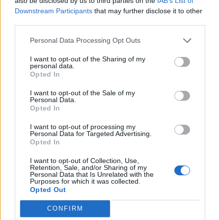
also be disclosed by us to third parties on the
IAB’s List of
Downstream Participants
that may further disclose it to other
third parties.
Pasaulis
Pasaulis
Karinis ir diplomatinis
Skandalingas „The Daily
Personal Data Processing Opt Outs
persilaužimas kare
Telegraph“ tyrimas: UEFA
Ukrainos naudai užleidžia
darbuotojai - meilužei -
I want to opt-out of the Sharing of my
personal data.
vietą augančiam
paaukštinimas, 45 tūkst.
Opted In
nusivylimui
svarų studijoms ir
kompensacija
I want to opt-out of the Sale of my
Personal Data.
Opted In
I want to opt-out of processing my
Personal Data for Targeted Advertising.
Opted In
I want to opt-out of Collection, Use,
Retention, Sale, and/or Sharing of my
Personal Data that Is Unrelated with the
Pasaulis
Pasaulis
Purposes for which it was collected.
Opted Out
Eldoradas Butrimas iš
Popiežius Leonas XIV
Ukrainos: pagalba
paragino nutraukti
CONFIRM
pasiekia ir karius, ir
Rusijos karą prieš Ukrainą