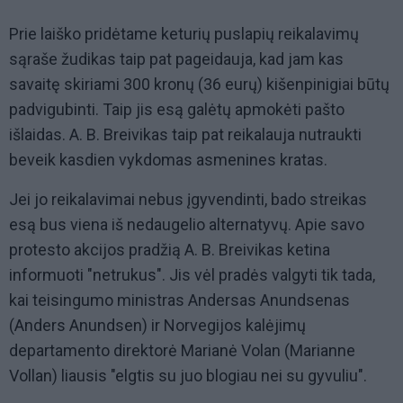
Prie laiško pridėtame keturių puslapių reikalavimų
sąraše žudikas taip pat pageidauja, kad jam kas
savaitę skiriami 300 kronų (36 eurų) kišenpinigiai būtų
padvigubinti. Taip jis esą galėtų apmokėti pašto
išlaidas. A. B. Breivikas taip pat reikalauja nutraukti
beveik kasdien vykdomas asmenines kratas.
Jei jo reikalavimai nebus įgyvendinti, bado streikas
esą bus viena iš nedaugelio alternatyvų. Apie savo
protesto akcijos pradžią A. B. Breivikas ketina
informuoti "netrukus". Jis vėl pradės valgyti tik tada,
kai teisingumo ministras Andersas Anundsenas
(Anders Anundsen) ir Norvegijos kalėjimų
departamento direktorė Marianė Volan (Marianne
Vollan) liausis "elgtis su juo blogiau nei su gyvuliu".