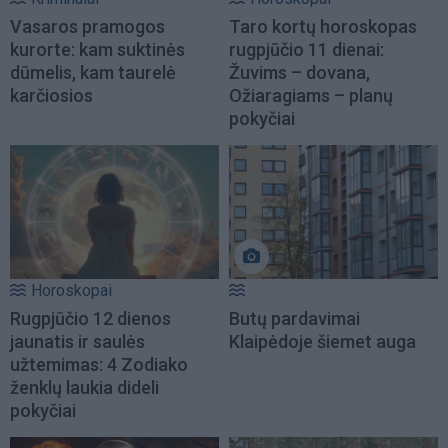
Vasaros pramogos
Taro kortų horoskopas
kurorte: kam suktinės
rugpjūčio 11 dienai:
dūmelis, kam taurelė
Žuvims – dovana,
karčiosios
Ožiaragiams – planų
pokyčiai
Horoskopai
Rugpjūčio 12 dienos
Butų pardavimai
jaunatis ir saulės
Klaipėdoje šiemet auga
užtemimas: 4 Zodiako
ženklų laukia dideli
pokyčiai