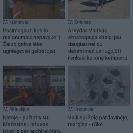
Kriminalai
Žmonės
Pasimėgauti kubilo
Arvydas Vaitkus
malonumais nepavyko: į
atostogauja kitaip: jau
Žaibo gatvę lėkė
daugiau nei du
ugniagesiai gelbėtojai
dešimtmečius rugpjūtį
renkasi kelionę kemperiu
Aktualijos
Kriminalai
Nidoje - pažintis su
Vaikinai žolę pardavinėjo,
Mažosios Lietuvos
mergina - rūkė
istorija per architektūrą,