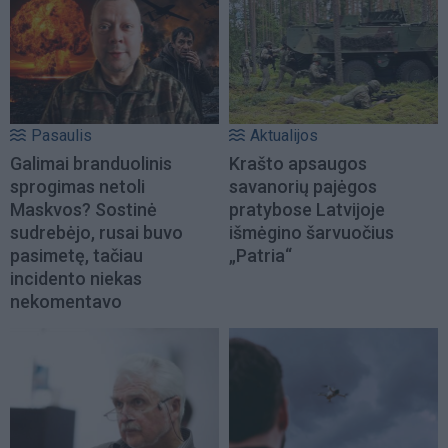
Pasaulis
Aktualijos
Galimai branduolinis
Krašto apsaugos
sprogimas netoli
savanorių pajėgos
Maskvos? Sostinė
pratybose Latvijoje
sudrebėjo, rusai buvo
išmėgino šarvuočius
pasimetę, tačiau
„Patria“
incidento niekas
nekomentavo