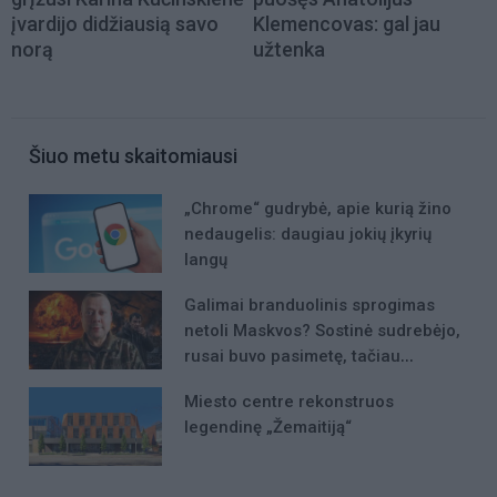
įvardijo didžiausią savo
Klemencovas: gal jau
norą
užtenka
Šiuo metu skaitomiausi
„Chrome“ gudrybė, apie kurią žino
nedaugelis: daugiau jokių įkyrių
langų
Galimai branduolinis sprogimas
netoli Maskvos? Sostinė sudrebėjo,
rusai buvo pasimetę, tačiau
incidento niekas nekomentavo
Miesto centre rekonstruos
legendinę „Žemaitiją“