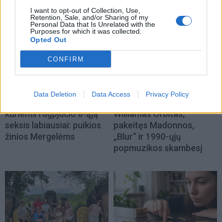
I want to opt-out of Collection, Use,
Retention, Sale, and/or Sharing of my
Personal Data that Is Unrelated with the
Purposes for which it was collected.
Opted Out
CONFIRM
Laisvalaikis
Žmonės
Data Deletion
Data Access
Privacy Policy
Trys Zodiako ženklai,
Mirė prodiuseris
kuriems rugpjūčio 8-ąją
Williamas Orbitas,
seksis labiausiai: puikios
pakeitęs Madonnos,
žinios Mergelėms
„Blur“ ir 1990-ųjų
popmuzikos skambesį