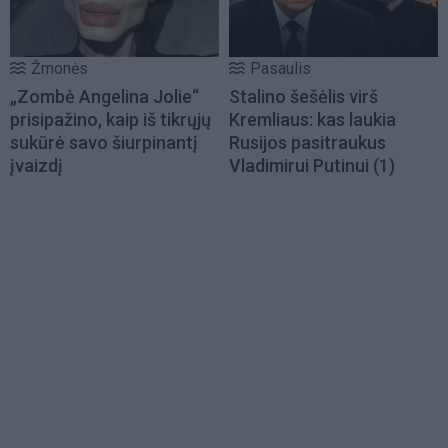
Žmonės
Pasaulis
„Zombė Angelina Jolie“
Stalino šešėlis virš
prisipažino, kaip iš tikrųjų
Kremliaus: kas laukia
sukūrė savo šiurpinantį
Rusijos pasitraukus
įvaizdį
Vladimirui Putinui
(1)