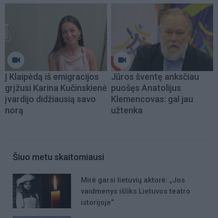
Į Klaipėdą iš emigracijos
Jūros šventę anksčiau
grįžusi Karina Kučinskienė
puošęs Anatolijus
įvardijo didžiausią savo
Klemencovas: gal jau
norą
užtenka
Šiuo metu skaitomiausi
Mirė garsi lietuvių aktorė: „Jos
vaidmenys išliks Lietuvos teatro
istorijoje“