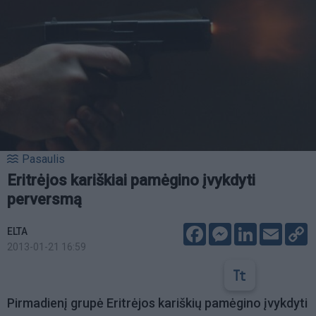
Pasaulis
Eritrėjos kariškiai pamėgino įvykdyti
perversmą
Facebook
Messenger
LinkedIn
Email
C
ELTA
L
2013-01-21 16:59
Pirmadienį grupė Eritrėjos kariškių pamėgino įvykdyti