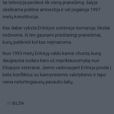
tai televizija perdavė tik vieną pranešimą: šalyje
skelbiama politinė amnestija ir vėl įsigalioja 1997
metų konstitucija.
Kas dabar vyksta Eritrėjos sostinėje Asmaroje, tiksliai
nežinoma. Iš ten gaunami prieštaringi pranešimai,
kurių patikrinti kol kas neįmanoma.
Nuo 1993 metų Eritrėją valdo karinė chunta, kurią
daugiausia sudaro karo už nepriklausomybę nuo
Etiopijos veteranai. Jiems vadovaujant Eritrėja įsivėlė į
kelis konfliktus su kaimyninėmis valstybėnis ir tapo
viena neturtingiausių pasaulio šalių.