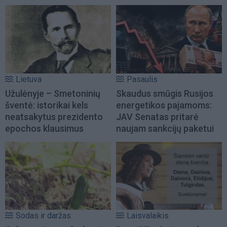
Lietuva
Pasaulis
Užulėnyje – Smetoninių
Skaudus smūgis Rusijos
šventė: istorikai kels
energetikos pajamoms:
neatsakytus prezidento
JAV Senatas pritarė
epochos klausimus
naujam sankcijų paketui
Sodas ir daržas
Laisvalaikis