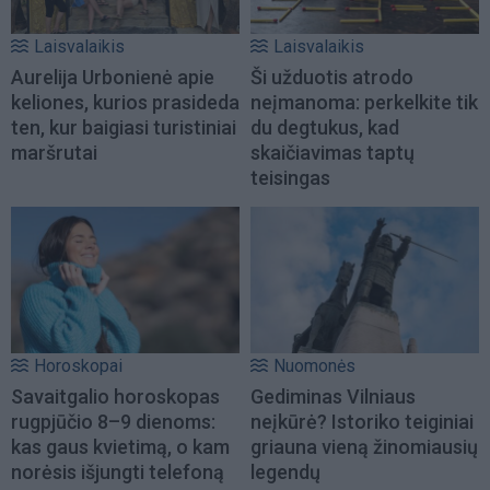
Laisvalaikis
Laisvalaikis
Aurelija Urbonienė apie
Ši užduotis atrodo
keliones, kurios prasideda
neįmanoma: perkelkite tik
ten, kur baigiasi turistiniai
du degtukus, kad
maršrutai
skaičiavimas taptų
teisingas
Horoskopai
Nuomonės
Savaitgalio horoskopas
Gediminas Vilniaus
rugpjūčio 8–9 dienoms:
neįkūrė? Istoriko teiginiai
kas gaus kvietimą, o kam
griauna vieną žinomiausių
norėsis išjungti telefoną
legendų