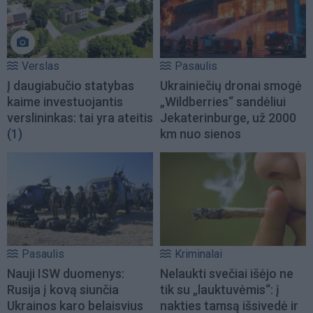
Verslas
Pasaulis
Į daugiabučio statybas
Ukrainiečių dronai smogė
kaime investuojantis
„Wildberries“ sandėliui
verslininkas: tai yra ateitis
Jekaterinburge, už 2000
(1)
km nuo sienos
Pasaulis
Kriminalai
Nauji ISW duomenys:
Nelaukti svečiai išėjo ne
Rusija į kovą siunčia
tik su „lauktuvėmis“: į
Ukrainos karo belaisvius
nakties tamsą išsivedė ir