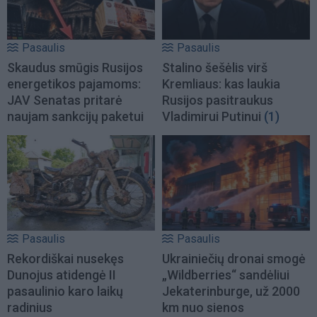
Pasaulis
Pasaulis
Skaudus smūgis Rusijos
Stalino šešėlis virš
energetikos pajamoms:
Kremliaus: kas laukia
JAV Senatas pritarė
Rusijos pasitraukus
naujam sankcijų paketui
Vladimirui Putinui
(1)
Pasaulis
Pasaulis
Rekordiškai nusekęs
Ukrainiečių dronai smogė
Dunojus atidengė II
„Wildberries“ sandėliui
pasaulinio karo laikų
Jekaterinburge, už 2000
radinius
km nuo sienos