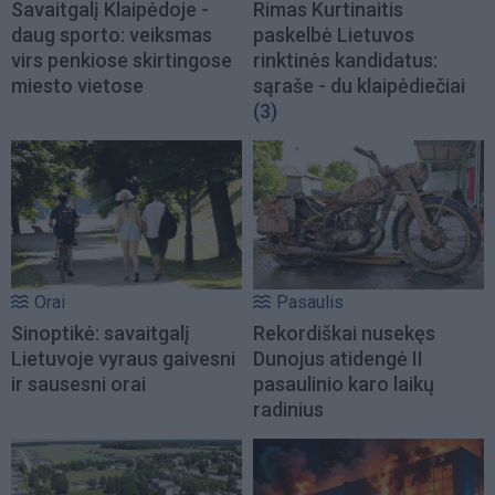
Savaitgalį Klaipėdoje -
Rimas Kurtinaitis
daug sporto: veiksmas
paskelbė Lietuvos
virs penkiose skirtingose
rinktinės kandidatus:
miesto vietose
sąraše - du klaipėdiečiai
(3)
Orai
Pasaulis
Sinoptikė: savaitgalį
Rekordiškai nusekęs
Lietuvoje vyraus gaivesni
Dunojus atidengė II
ir sausesni orai
pasaulinio karo laikų
radinius