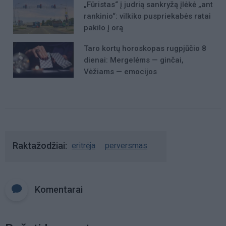
„Fūristas“ į judrią sankryžą įlėkė „ant
rankinio“: vilkiko puspriekabės ratai
pakilo į orą
Taro kortų horoskopas rugpjūčio 8
dienai: Mergelėms — ginčai,
Vėžiams — emocijos
Raktažodžiai
eritrėja
perversmas
Komentarai