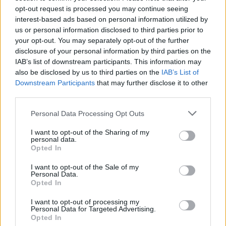
Pasaulis
Pasaulis
opt-out request is processed you may continue seeing
JAV teismas bendrovei
Trumpas sureagavo į
interest-based ads based on personal information utilized by
„Meta“ skyrė 567 mln.
Zelenskio prašymą
us or personal information disclosed to third parties prior to
dolerių baudą
suteikti papildomą karinę
your opt-out. You may separately opt-out of the further
pagalbą
disclosure of your personal information by third parties on the
IAB’s list of downstream participants. This information may
also be disclosed by us to third parties on the
IAB’s List of
Downstream Participants
that may further disclose it to other
third parties.
Personal Data Processing Opt Outs
I want to opt-out of the Sharing of my
personal data.
Opted In
I want to opt-out of the Sale of my
Personal Data.
Opted In
I want to opt-out of processing my
Personal Data for Targeted Advertising.
Opted In
NAUJI