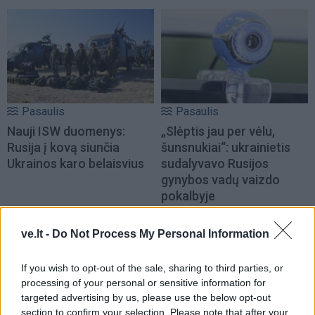
Pasaulis
Pasaulis
Nauji ISW duomenys:
„Slėptis jau per vėlu,
Rusija į kovą siunčia
šunsnukiai“: ukrainietis
Ukrainos karo belaisvius
sudalyvavo Rusijos
gynybos vadų vaizdo
pokalbyje
ve.lt -
Do Not Process My Personal Information
If you wish to opt-out of the sale, sharing to third parties, or
processing of your personal or sensitive information for
targeted advertising by us, please use the below opt-out
section to confirm your selection. Please note that after your