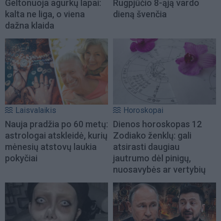
Geltonuoja agurkų lapai:
Rugpjūčio 8-ąją vardo
kalta ne liga, o viena
dieną švenčia
dažna klaida
Laisvalaikis
Horoskopai
Nauja pradžia po 60 metų:
Dienos horoskopas 12
astrologai atskleidė, kurių
Zodiako ženklų: gali
mėnesių atstovų laukia
atsirasti daugiau
pokyčiai
jautrumo dėl pinigų,
nuosavybės ar vertybių