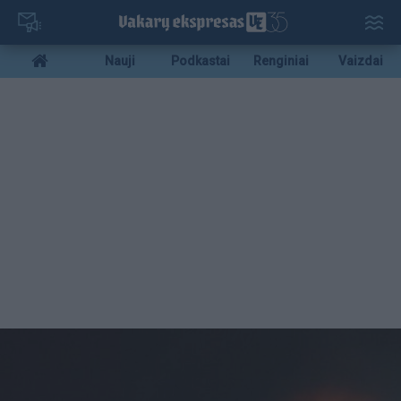
Pereiti
į
pagrindinį
Mobile
Nauji
Podkastai
Renginiai
Vaizdai
turinį
menu
bottom