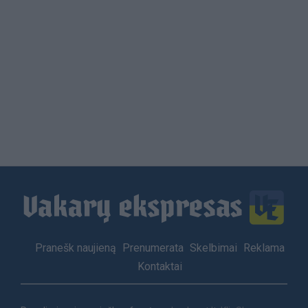
Load
More
Footer
Pranešk naujieną
Prenumerata
Skelbimai
Reklama
menu
Kontaktai