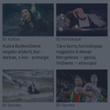
Kultūra
Horoskopai
Aušra Butkevičienė:
Taro kortų horoskopas
negaliu atskirti, kur -
rugpjūčio 8 dienai:
darbas, o kur - pomėgis
Mergelėms — ginčai,
Vėžiams — emocijos
Sportas
Sportas