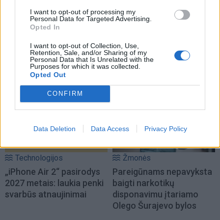
I want to opt-out of processing my
Personal Data for Targeted Advertising.
Opted In
I want to opt-out of Collection, Use,
Retention, Sale, and/or Sharing of my
Personal Data that Is Unrelated with the
NAUJI
Purposes for which it was collected.
Opted Out
CONFIRM
Data Deletion
Data Access
Privacy Policy
Technologijos
Žmonės
„iPhone Air 2“ pasirodys
Pareigūnams nepavyksta
2027 metais: laukia penki
baigti narkotikų
svarbūs atnaujinimai
disponavimu įtariamo
Olego Šurajevo bylos