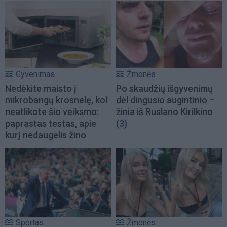
Gyvenimas
Žmonės
Nedėkite maisto į
Po skaudžių išgyvenimų
mikrobangų krosnelę, kol
dėl dingusio augintinio –
neatlikote šio veiksmo:
žinia iš Ruslano Kirilkino
paprastas testas, apie
(3)
kurį nedaugelis žino
Sportas
Žmonės