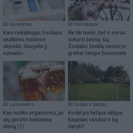
Gyvenimas
Horoskopai
Kam reikalingas trečiasis
Ne tik meilė, bet ir noras
skalbimo mašinos
sukurti šeimą: šių
skyrelis: daugelis jį
Zodiako ženklų moterys
sumaišo
greitai tampa žmonomis
Laisvalaikis
Sodas ir daržas
Kas nutiks organizmui, jei
Kodėl po lietaus sklype
alų gersite kiekvieną
kaupiasi vanduo ir ką
dieną
(1)
daryti?