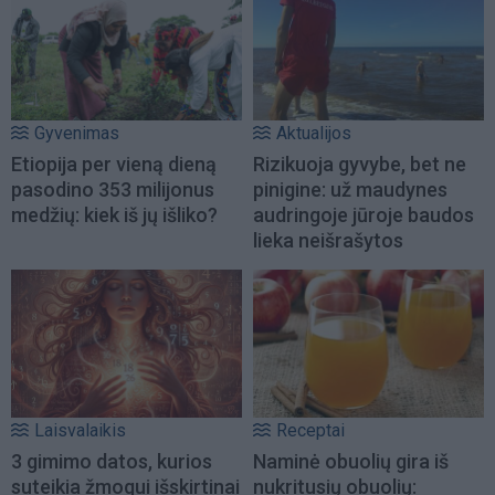
Gyvenimas
Aktualijos
Etiopija per vieną dieną
Rizikuoja gyvybe, bet ne
pasodino 353 milijonus
pinigine: už maudynes
medžių: kiek iš jų išliko?
audringoje jūroje baudos
lieka neišrašytos
Laisvalaikis
Receptai
3 gimimo datos, kurios
Naminė obuolių gira iš
suteikia žmogui išskirtinai
nukritusių obuolių: