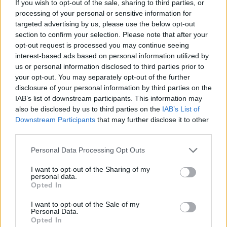
If you wish to opt-out of the sale, sharing to third parties, or
processing of your personal or sensitive information for
targeted advertising by us, please use the below opt-out
section to confirm your selection. Please note that after your
opt-out request is processed you may continue seeing
interest-based ads based on personal information utilized by
us or personal information disclosed to third parties prior to
Pasaulis
Pasaulis
your opt-out. You may separately opt-out of the further
Rekordiškai nusekęs
Ukrainiečių dronai smogė
disclosure of your personal information by third parties on the
IAB’s list of downstream participants. This information may
Dunojus atidengė II
„Wildberries“ sandėliui
also be disclosed by us to third parties on the
IAB’s List of
pasaulinio karo laikų
Jekaterinburge, už 2000
Downstream Participants
that may further disclose it to other
radinius
(1)
km nuo sienos
third parties.
Personal Data Processing Opt Outs
I want to opt-out of the Sharing of my
personal data.
Opted In
I want to opt-out of the Sale of my
Personal Data.
Opted In