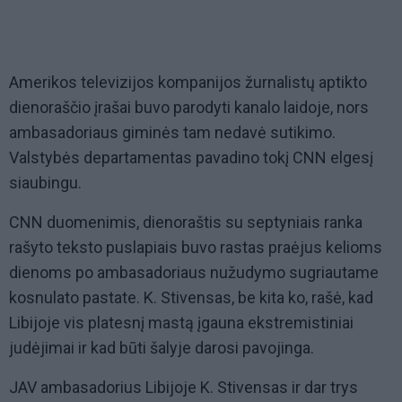
Amerikos televizijos kompanijos žurnalistų aptikto
dienoraščio įrašai buvo parodyti kanalo laidoje, nors
ambasadoriaus giminės tam nedavė sutikimo.
Valstybės departamentas pavadino tokį CNN elgesį
siaubingu.
CNN duomenimis, dienoraštis su septyniais ranka
rašyto teksto puslapiais buvo rastas praėjus kelioms
dienoms po ambasadoriaus nužudymo sugriautame
kosnulato pastate. K. Stivensas, be kita ko, rašė, kad
Libijoje vis platesnį mastą įgauna ekstremistiniai
judėjimai ir kad būti šalyje darosi pavojinga.
JAV ambasadorius Libijoje K. Stivensas ir dar trys