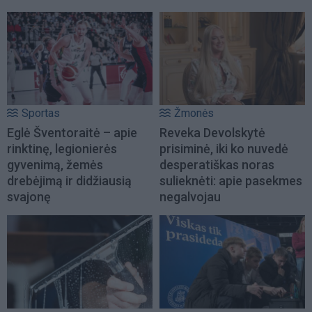
Sportas
Žmonės
Eglė Šventoraitė – apie
Reveka Devolskytė
rinktinę, legionierės
prisiminė, iki ko nuvedė
gyvenimą, žemės
desperatiškas noras
drebėjimą ir didžiausią
sulieknėti: apie pasekmes
svajonę
negalvojau