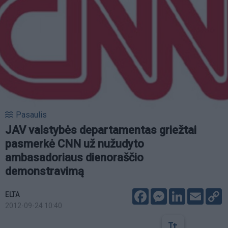
Pasaulis
JAV valstybės departamentas griežtai
pasmerkė CNN už nužudyto
ambasadoriaus dienoraščio
demonstravimą
Facebook
Messenger
LinkedIn
Email
C
ELTA
L
2012-09-24 10:40