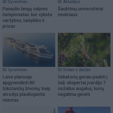
Gyvenimas
Aktualijos
Pasaulio langų valymo
Šauktinių universitetai
čempionatas: kur vyksta
neskriaus
varžybos, taisyklės ir
prizas
Gyvenimas
Sodas ir daržas
Laive planuoja
Sekatorių geriau padėti į
apgyvendinti 80
šalį: ekspertai įvardijo 7
tūkstančių žmonių: kaip
visžalius augalus, kurių
atrodys plaukiojantis
negalima genėti
miestas