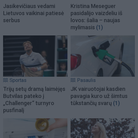
Jasikevičiaus vedami
Kristina Meseguer
Lietuvos vaikinai patiesė
pasidalijo vaizdeliu iš
serbus
lovos: šalia – naujas
mylimasis
(1)
Sportas
Pasaulis
Trijų setų dramą laimėjęs
JK vairuotojai kasdien
Butvilas pateko į
pavagia kuro už šimtus
„Challenger“ turnyro
tūkstančių svarų
(1)
pusfinalį