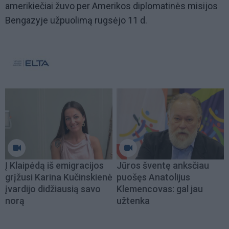
amerikiečiai žuvo per Amerikos diplomatinės misijos
Bengazyje užpuolimą rugsėjo 11 d.
Į Klaipėdą iš emigracijos
Jūros šventę anksčiau
grįžusi Karina Kučinskienė
puošęs Anatolijus
įvardijo didžiausią savo
Klemencovas: gal jau
norą
užtenka