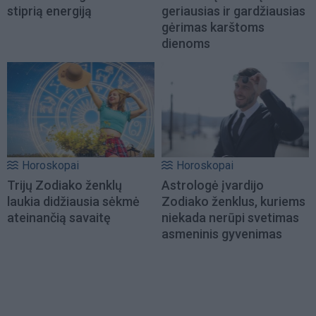
stiprią energiją
geriausias ir gardžiausias
gėrimas karštoms
dienoms
Horoskopai
Horoskopai
Trijų Zodiako ženklų
Astrologė įvardijo
laukia didžiausia sėkmė
Zodiako ženklus, kuriems
ateinančią savaitę
niekada nerūpi svetimas
asmeninis gyvenimas