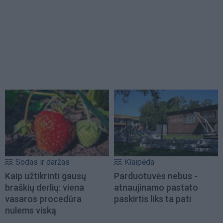
Sodas ir daržas
Klaipėda
Kaip užtikrinti gausų
Parduotuvės nebus -
braškių derlių: viena
atnaujinamo pastato
vasaros procedūra
paskirtis liks ta pati
nulems viską