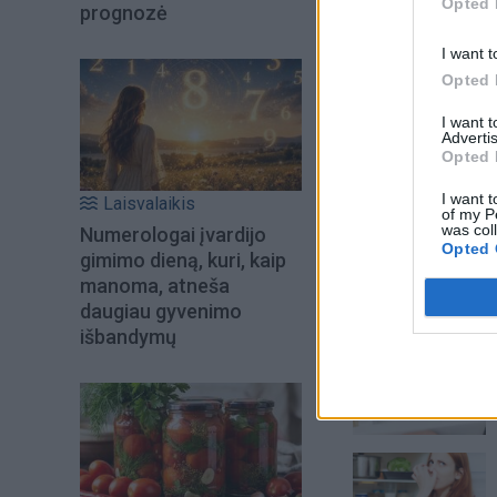
Opted 
prognozė
I want t
Opted 
I want 
Advertis
Opted 
Į Klaipėdą iš emigr
Kučinskienė įvardi
I want t
Laisvalaikis
of my P
norą
was col
Numerologai įvardijo
Opted 
gimimo dieną, kuri, kaip
manoma, atneša
daugiau gyvenimo
Šiuo metu skait
išbandymų