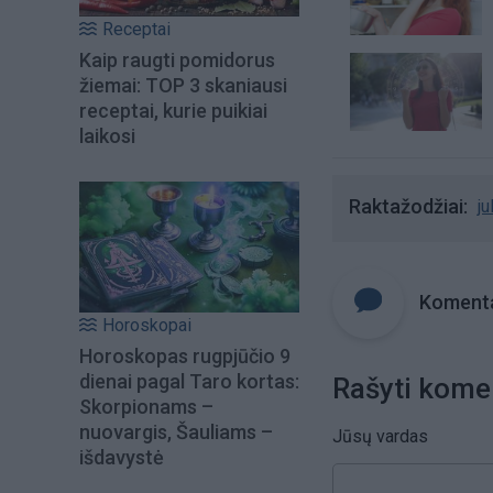
Receptai
Kaip raugti pomidorus
žiemai: TOP 3 skaniausi
receptai, kurie puikiai
laikosi
Raktažodžiai
ju
Komenta
Horoskopai
Horoskopas rugpjūčio 9
dienai pagal Taro kortas:
Rašyti kome
Skorpionams –
nuovargis, Šauliams –
Jūsų vardas
išdavystė