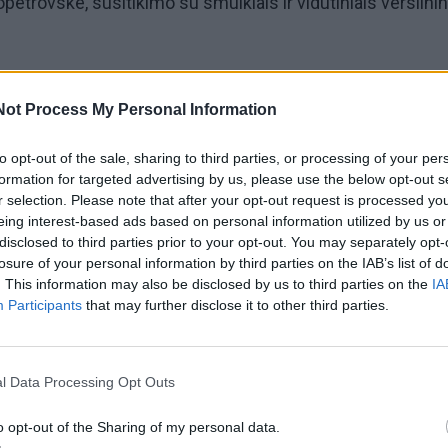
etrovske, susitikimo su smulkiais ir vidutiniais verslini
ko regiono administracijos pastatą blokuojančiais asme
Not Process My Personal Information
s. Tai dalis proceso krizei rytiniuose šalies regionuose
ino J, Tymošenko, po gydymo Vokietijoje neseniai sugrįžusi 
to opt-out of the sale, sharing to third parties, or processing of your per
formation for targeted advertising by us, please use the below opt-out s
r selection. Please note that after your opt-out request is processed y
eing interest-based ads based on personal information utilized by us or
inos premjerės, derybos ir susitikimas su "nepatenkinta
disclosed to third parties prior to your opt-out. You may separately opt-
losure of your personal information by third parties on the IAB’s list of
a būtinas "taikiam gyvenimui Donecko regione atkurti".
. This information may also be disclosed by us to third parties on the
IA
Participants
that may further disclose it to other third parties.
l Data Processing Opt Outs
o opt-out of the Sharing of my personal data.