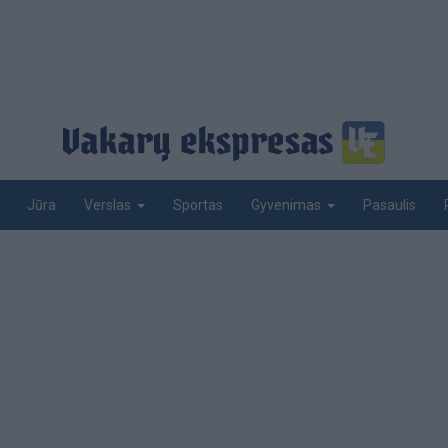
Jūra
Sportas
Pasaulis
Verslas
Gyvenimas