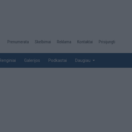
Desktop
Prenumerata
Skelbimai
Reklama
Kontaktai
Prisijungti
menu
top
Renginiai
Galerijos
Podkastai
Daugiau