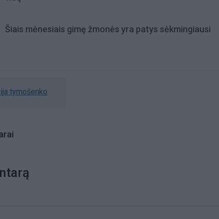
Šiais mėnesiais gimę žmonės yra patys sėkmingiausi
lija tymošenko
rai
ntarą