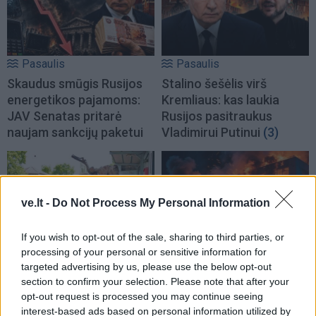
Pasaulis
Pasaulis
Skaudus smūgis Rusijos
Stalino šešėlis virš
energetikos pajamoms:
Kremliaus: kas laukia
JAV Senatas pritarė
Rusijos pasitraukus
naujam sankcijų paketui
Vladimirui Putinui
(3)
ve.lt -
Do Not Process My Personal Information
If you wish to opt-out of the sale, sharing to third parties, or
processing of your personal or sensitive information for
Pasaulis
Pasaulis
targeted advertising by us, please use the below opt-out
Rekordiškai nusekęs
Ukrainiečių dronai smogė
section to confirm your selection. Please note that after your
Dunojus atidengė II
„Wildberries“ sandėliui
opt-out request is processed you may continue seeing
pasaulinio karo laikų
Jekaterinburge, už 2000
interest-based ads based on personal information utilized by