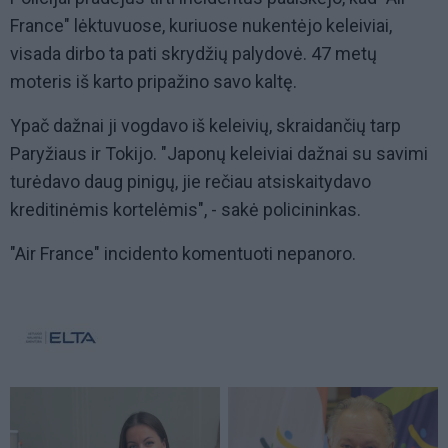
France" lėktuvuose, kuriuose nukentėjo keleiviai,
visada dirbo ta pati skrydžių palydovė. 47 metų
moteris iš karto pripažino savo kaltę.
Ypač dažnai ji vogdavo iš keleivių, skraidančių tarp
Paryžiaus ir Tokijo. "Japonų keleiviai dažnai su savimi
turėdavo daug pinigų, jie rečiau atsiskaitydavo
kreditinėmis kortelėmis", - sakė policininkas.
"Air France" incidento komentuoti nepanoro.