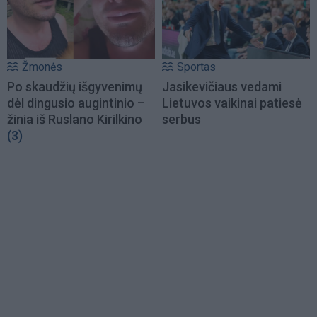
Žmonės
Sportas
Po skaudžių išgyvenimų
Jasikevičiaus vedami
dėl dingusio augintinio –
Lietuvos vaikinai patiesė
žinia iš Ruslano Kirilkino
serbus
(3)