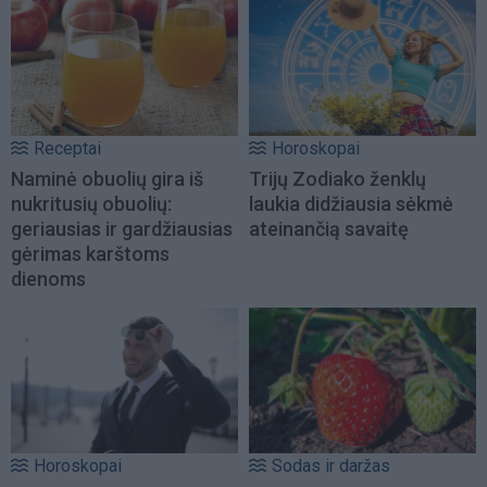
Receptai
Horoskopai
Naminė obuolių gira iš
Trijų Zodiako ženklų
nukritusių obuolių:
laukia didžiausia sėkmė
geriausias ir gardžiausias
ateinančią savaitę
gėrimas karštoms
dienoms
Horoskopai
Sodas ir daržas