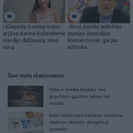
Į Klaipėdą iš emigracijos
Jūros šventę anksčiau
grįžusi Karina Kučinskienė
puošęs Anatolijus
įvardijo didžiausią savo
Klemencovas: gal jau
norą
užtenka
Šiuo metu skaitomiausi
Pelių ir žiurkių baubas: kas
graužikus gąsdina labiau nei
nuodai
Kam reikalingas trečiasis skalbimo
mašinos skyrelis: daugelis jį
sumaišo