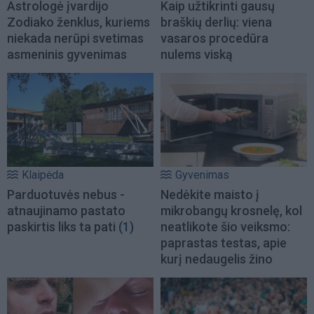
Astrologė įvardijo
Kaip užtikrinti gausų
Zodiako ženklus, kuriems
braškių derlių: viena
niekada nerūpi svetimas
vasaros procedūra
asmeninis gyvenimas
nulems viską
Klaipėda
Gyvenimas
Parduotuvės nebus -
Nedėkite maisto į
atnaujinamo pastato
mikrobangų krosnelę, kol
paskirtis liks ta pati
(1)
neatlikote šio veiksmo:
paprastas testas, apie
kurį nedaugelis žino