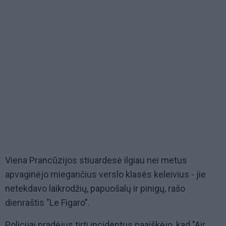
Viena Prancūzijos stiuardesė ilgiau nei metus
apvaginėjo miegančius verslo klasės keleivius - jie
netekdavo laikrodžių, papuošalų ir pinigų, rašo
dienraštis "Le Figaro".
Policijai pradėjus tirti incidentus paaiškėjo, kad "Air