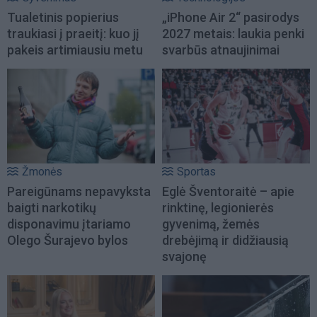
Tualetinis popierius
„iPhone Air 2“ pasirodys
traukiasi į praeitį: kuo jį
2027 metais: laukia penki
pakeis artimiausiu metu
svarbūs atnaujinimai
Žmonės
Sportas
Pareigūnams nepavyksta
Eglė Šventoraitė – apie
baigti narkotikų
rinktinę, legionierės
disponavimu įtariamo
gyvenimą, žemės
Olego Šurajevo bylos
drebėjimą ir didžiausią
svajonę