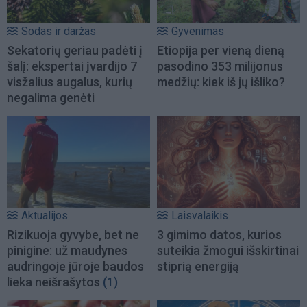
Sodas ir daržas
Gyvenimas
Sekatorių geriau padėti į
Etiopija per vieną dieną
šalį: ekspertai įvardijo 7
pasodino 353 milijonus
visžalius augalus, kurių
medžių: kiek iš jų išliko?
negalima genėti
Aktualijos
Laisvalaikis
Rizikuoja gyvybe, bet ne
3 gimimo datos, kurios
pinigine: už maudynes
suteikia žmogui išskirtinai
audringoje jūroje baudos
stiprią energiją
lieka neišrašytos
(1)