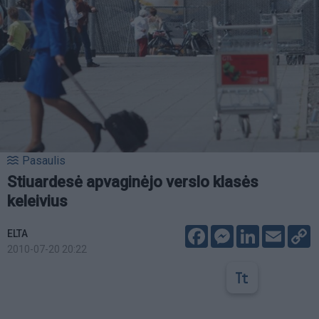
Pasaulis
Stiuardesė apvaginėjo verslo klasės
keleivius
Facebook
Messenger
LinkedIn
Email
C
ELTA
L
2010-07-20 20:22