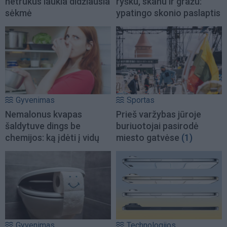
netrukus laukia didžiausia
ryšku, skanu ir gražu:
sėkmė
ypatingo skonio paslaptis
Gyvenimas
Sportas
Nemalonus kvapas
Prieš varžybas jūroje
šaldytuve dings be
buriuotojai pasirodė
chemijos: ką įdėti į vidų
miesto gatvėse
(1)
Gyvenimas
Technologijos