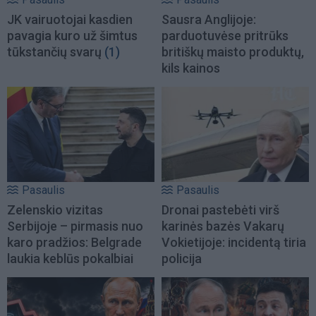
JK vairuotojai kasdien
Sausra Anglijoje:
pavagia kuro už šimtus
parduotuvėse pritrūks
tūkstančių svarų
(1)
britiškų maisto produktų,
kils kainos
Pasaulis
Pasaulis
Zelenskio vizitas
Dronai pastebėti virš
Serbijoje – pirmasis nuo
karinės bazės Vakarų
karo pradžios: Belgrade
Vokietijoje: incidentą tiria
laukia keblūs pokalbiai
policija