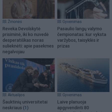
Žmonės
Gyvenimas
Reveka Devolskytė
Pasaulio langų valymo
prisiminė, iki ko nuvedė
čempionatas: kur vyksta
desperatiškas noras
varžybos, taisyklės ir
sulieknėti: apie pasekmes
prizas
negalvojau
Aktualijos
Gyvenimas
Šauktinių universitetai
Laive planuoja
neskriaus
(1)
apgyvendinti 80