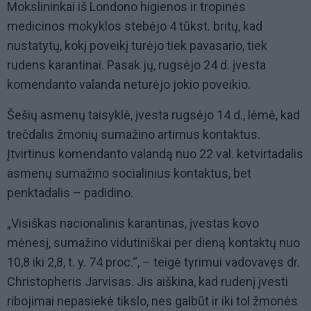
Mokslininkai iš Londono higienos ir tropinės
medicinos mokyklos stebėjo 4 tūkst. britų, kad
nustatytų, kokį poveikį turėjo tiek pavasario, tiek
rudens karantinai. Pasak jų, rugsėjo 24 d. įvesta
komendanto valanda neturėjo jokio poveikio.
Šešių asmenų taisyklė, įvesta rugsėjo 14 d., lėmė, kad
trečdalis žmonių sumažino artimus kontaktus.
Įtvirtinus komendanto valandą nuo 22 val. ketvirtadalis
asmenų sumažino socialinius kontaktus, bet
penktadalis – padidino.
„Visiškas nacionalinis karantinas, įvestas kovo
mėnesį, sumažino vidutiniškai per dieną kontaktų nuo
10,8 iki 2,8, t. y. 74 proc.“, – teigė tyrimui vadovavęs dr.
Christopheris Jarvisas. Jis aiškina, kad rudenį įvesti
ribojimai nepasiekė tikslo, nes galbūt ir iki tol žmonės