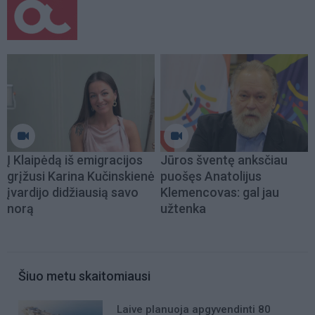
Į Klaipėdą iš emigracijos
Jūros šventę anksčiau
grįžusi Karina Kučinskienė
puošęs Anatolijus
įvardijo didžiausią savo
Klemencovas: gal jau
norą
užtenka
Šiuo metu skaitomiausi
Laive planuoja apgyvendinti 80