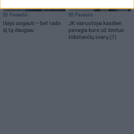
Pasaulis
Pasaulis
Išėjo uogauti – bet rado
JK vairuotojai kasdien
šį tą daugiau
pavagia kuro už šimtus
tūkstančių svarų
(1)