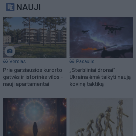
NAUJI
Verslas
Pasaulis
Prie garsiausios kurorto
„Sterbliniai dronai“:
gatvės ir istorinės vilos -
Ukraina ėmė taikyti naują
nauji apartamentai
kovinę taktiką