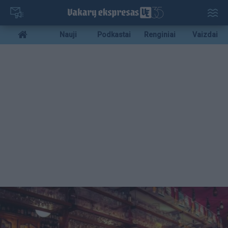
Pereiti
į
pagrindinį
Mobile
Nauji
Podkastai
Renginiai
Vaizdai
turinį
menu
bottom