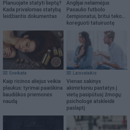
Planuojate statyti lieptą?
Anglijai nelaimėjus
Kada privalomas statybą
Pasaulio futbolo
leidžiantis dokumentas
čempionatui, britui teko...
koreguoti tatuiruotę
Sveikata
Laisvalaikis
Kaip ricinos aliejus veikia
Vienas sakinys
plaukus: tyrimai paaiškina
akimirksniu pastatys į
liaudiškos priemonės
vietą pasipūtusį žmogų:
naudą
psichologė atskleidė
paslaptį