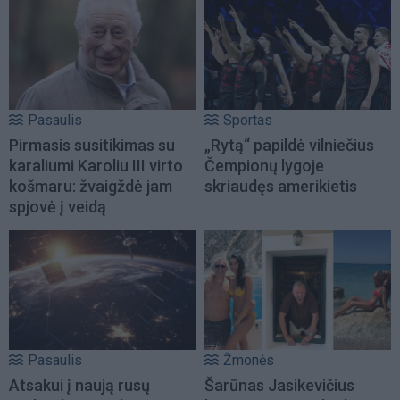
Pasaulis
Sportas
Pirmasis susitikimas su
„Rytą“ papildė vilniečius
karaliumi Karoliu III virto
Čempionų lygoje
košmaru: žvaigždė jam
skriaudęs amerikietis
spjovė į veidą
Pasaulis
Žmonės
Atsakui į naują rusų
Šarūnas Jasikevičius