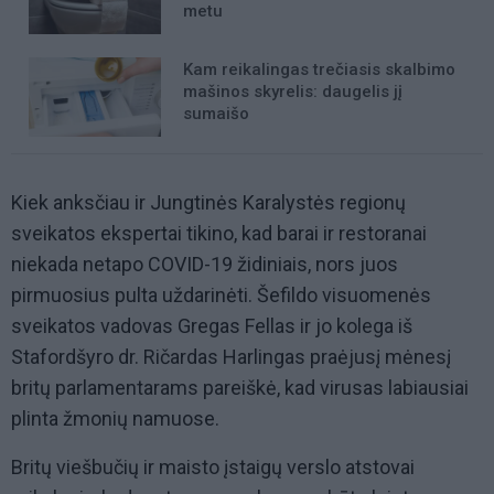
metu
Kam reikalingas trečiasis skalbimo
mašinos skyrelis: daugelis jį
sumaišo
Kiek anksčiau ir Jungtinės Karalystės regionų
sveikatos ekspertai tikino, kad barai ir restoranai
niekada netapo COVID-19 židiniais, nors juos
pirmuosius pulta uždarinėti. Šefildo visuomenės
sveikatos vadovas Gregas Fellas ir jo kolega iš
Stafordšyro dr. Ričardas Harlingas praėjusį mėnesį
britų parlamentarams pareiškė, kad virusas labiausiai
plinta žmonių namuose.
Britų viešbučių ir maisto įstaigų verslo atstovai