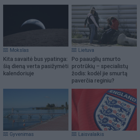
Mokslas
Lietuva
Kita savaitė bus ypatinga:
Po paauglių smurto
šią dieną verta pasižymėti
protrūkių – specialistų
kalendoriuje
žodis: kodėl jie smurtą
paverčia reginiu?
Gyvenimas
Laisvalaikis