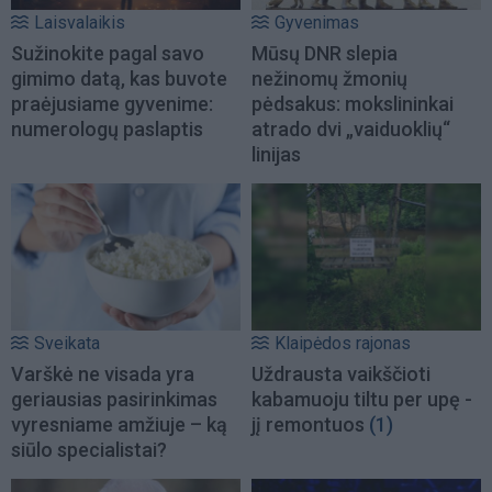
Laisvalaikis
Gyvenimas
Sužinokite pagal savo
Mūsų DNR slepia
gimimo datą, kas buvote
nežinomų žmonių
praėjusiame gyvenime:
pėdsakus: mokslininkai
numerologų paslaptis
atrado dvi „vaiduoklių“
linijas
Sveikata
Klaipėdos rajonas
Varškė ne visada yra
Uždrausta vaikščioti
geriausias pasirinkimas
kabamuoju tiltu per upę -
vyresniame amžiuje – ką
jį remontuos
(1)
siūlo specialistai?