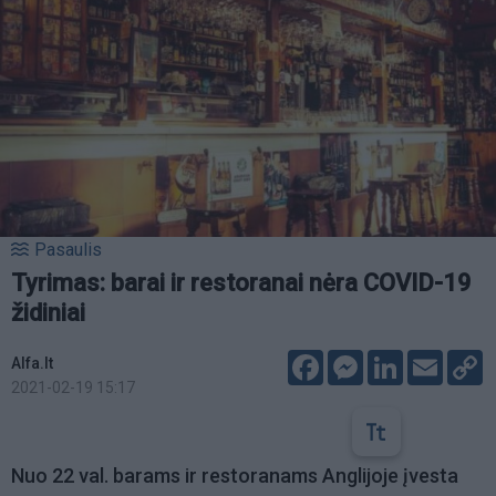
Pasaulis
Tyrimas: barai ir restoranai nėra COVID-19
židiniai
Facebook
Messenger
LinkedIn
Email
C
Alfa.lt
L
2021-02-19 15:17
Nuo 22 val. barams ir restoranams Anglijoje įvesta