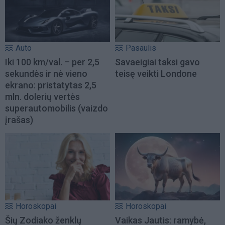
Auto
Pasaulis
Iki 100 km/val. – per 2,5
Savaeigiai taksi gavo
sekundės ir nė vieno
teisę veikti Londone
ekrano: pristatytas 2,5
mln. dolerių vertės
superautomobilis (vaizdo
įrašas)
Horoskopai
Horoskopai
Šių Zodiako ženklų
Vaikas Jautis: ramybė,