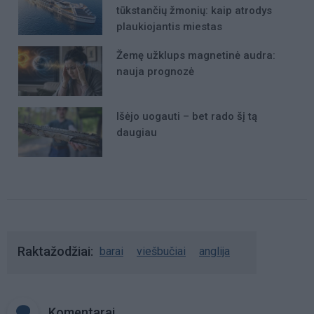
tūkstančių žmonių: kaip atrodys
plaukiojantis miestas
Žemę užklups magnetinė audra:
nauja prognozė
Išėjo uogauti – bet rado šį tą
daugiau
Raktažodžiai
barai
viešbučiai
anglija
Komentarai