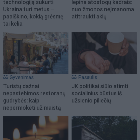
technologiją sukurti
lepina atostogų kadrais:
Ukraina turi metus –
nuo žmonos neįmanoma
paaiškino, kokią grėsmę
atitraukti akių
tai kelia
Gyvenimas
Pasaulis
Turistų dažnai
JK politikai siūlo atimti
nepastebimos restoranų
socialinius būstus iš
gudrybės: kaip
užsienio piliečių
nepermokėti už maistą