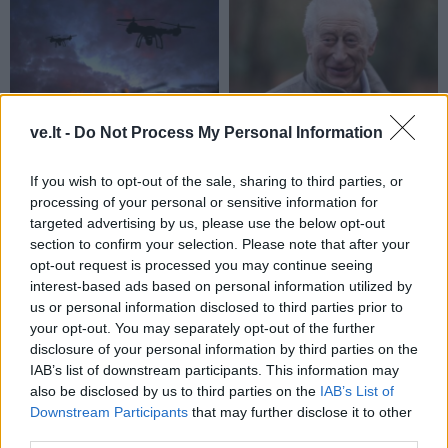
ve.lt -
Do Not Process My Personal Information
Pasaulis
Pasaulis
„Sterbliniai dronai“:
Pirmasis susitikimas su
If you wish to opt-out of the sale, sharing to third parties, or
Ukraina ėmė taikyti naują
karaliumi Karoliu III virto
processing of your personal or sensitive information for
kovinę taktiką
košmaru: žvaigždė jam
targeted advertising by us, please use the below opt-out
spjovė į veidą
section to confirm your selection. Please note that after your
opt-out request is processed you may continue seeing
interest-based ads based on personal information utilized by
us or personal information disclosed to third parties prior to
your opt-out. You may separately opt-out of the further
disclosure of your personal information by third parties on the
IAB’s list of downstream participants. This information may
also be disclosed by us to third parties on the
IAB’s List of
Pasaulis
Pasaulis
Downstream Participants
that may further disclose it to other
third parties.
Atsakui į naują rusų
JK politikai siūlo atimti