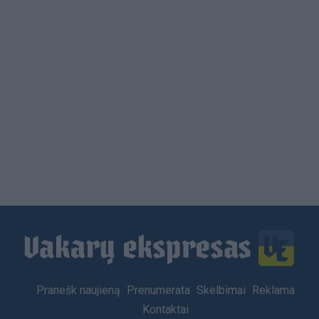
Load
More
Footer
Pranešk naujieną
Prenumerata
Skelbimai
Reklama
menu
Kontaktai