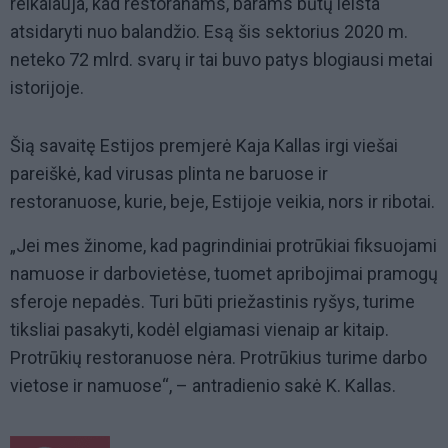
reikalauja, kad restoranams, barams būtų leista
atsidaryti nuo balandžio. Esą šis sektorius 2020 m.
neteko 72 mlrd. svarų ir tai buvo patys blogiausi metai
istorijoje.
Šią savaitę Estijos premjerė Kaja Kallas irgi viešai
pareiškė, kad virusas plinta ne baruose ir
restoranuose, kurie, beje, Estijoje veikia, nors ir ribotai.
„Jei mes žinome, kad pagrindiniai protrūkiai fiksuojami
namuose ir darbovietėse, tuomet apribojimai pramogų
sferoje nepadės. Turi būti priežastinis ryšys, turime
tiksliai pasakyti, kodėl elgiamasi vienaip ar kitaip.
Protrūkių restoranuose nėra. Protrūkius turime darbo
vietose ir namuose“, – antradienio sakė K. Kallas.