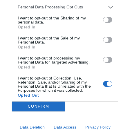
technologiją sukurti
socialinius būstus iš
Personal Data Processing Opt Outs
Ukraina turi metus –
užsienio piliečių
paaiškino, kokią grėsmę
I want to opt-out of the Sharing of my
personal data.
tai kelia
Opted In
I want to opt-out of the Sale of my
Personal Data.
Opted In
I want to opt-out of processing my
Personal Data for Targeted Advertising.
Opted In
Pasaulis
Pasaulis
I want to opt-out of Collection, Use,
Savaeigiai taksi gavo
JK nuteistas vyras, trejus
Retention, Sale, and/or Sharing of my
Personal Data that Is Unrelated with the
teisę veikti Londone
metus šaldiklyje laikęs...
Purposes for which it was collected.
motinos kūną
Opted Out
CONFIRM
Data Deletion
Data Access
Privacy Policy