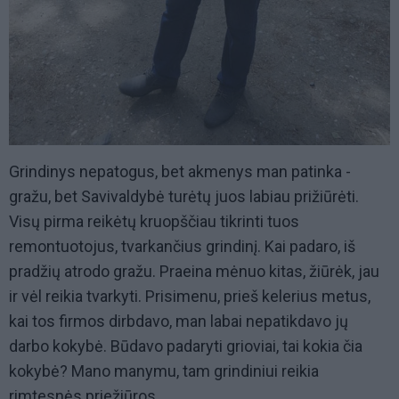
Grindinys nepatogus, bet akmenys man patinka -
gražu, bet Savivaldybė turėtų juos labiau prižiūrėti.
Visų pirma reikėtų kruopščiau tikrinti tuos
remontuotojus, tvarkančius grindinį. Kai padaro, iš
pradžių atrodo gražu. Praeina mėnuo kitas, žiūrėk, jau
ir vėl reikia tvarkyti. Prisimenu, prieš kelerius metus,
kai tos firmos dirbdavo, man labai nepatikdavo jų
darbo kokybė. Būdavo padaryti grioviai, tai kokia čia
kokybė? Mano manymu, tam grindiniui reikia
rimtesnės priežiūros.