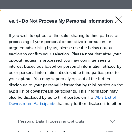
ve.lt -
Do Not Process My Personal Information
If you wish to opt-out of the sale, sharing to third parties, or
processing of your personal or sensitive information for
targeted advertising by us, please use the below opt-out
section to confirm your selection. Please note that after your
opt-out request is processed you may continue seeing
interest-based ads based on personal information utilized by
Senamiestis turi būti funkcionalus. Jeigu neina nei
us or personal information disclosed to third parties prior to
pravažiuoti, nei praeiti, rengti renginius, kuriuose
your opt-out. You may separately opt-out of the further
disclosure of your personal information by third parties on the
žmonėms būtų patogu, galvoju, kad kažkas yra ne taip.
IAB’s list of downstream participants. This information may
Jeigu tvarkant gatves į viską būtų atsižvelgta, būtų
also be disclosed by us to third parties on the
IAB’s List of
tvarkoma kompleksiškai, ne tik danga, bet ir visa
Downstream Participants
that may further disclose it to other
third parties.
komunikacija, nebūtų ir tų potvynių senamiestyje, ir
užlietų rūsių. Vandens pralaidumas turi būti
Personal Data Processing Opt Outs
užtikrintas. Kažkur kažkas prasilenkia. Gal ne miestas