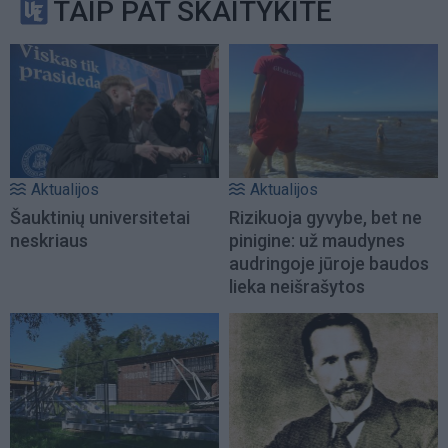
TAIP PAT SKAITYKITE
Aktualijos
Aktualijos
Šauktinių universitetai
Rizikuoja gyvybe, bet ne
neskriaus
pinigine: už maudynes
audringoje jūroje baudos
lieka neišrašytos