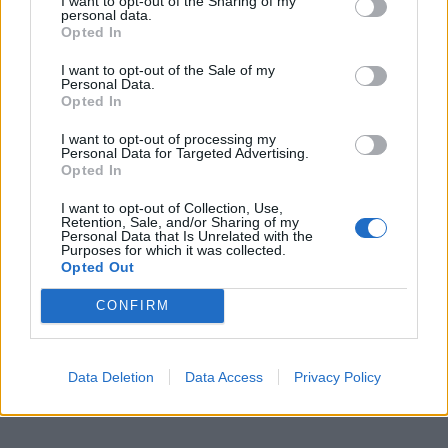
I want to opt-out of the Sharing of my
čia kaltas, o projektuotojai, kurie projektuoja tik vieną
personal data.
Opted In
dalį, o ne visą gatvę kompleksiškai. Anksčiau mane
tokie dalykai siutindavo. Tik gatvę suremontavo, jau
I want to opt-out of the Sale of my
Personal Data.
vėl kasa, nes užmiršo ar šiluminę trasą, ar kokią
Opted In
kanalizaciją pakeisti. Tai pinigų mėtymas. O paskui
I want to opt-out of processing my
prasideda lopas ant lopo, o tame lope dar vienas lopas.
Personal Data for Targeted Advertising.
Opted In
I want to opt-out of Collection, Use,
Retention, Sale, and/or Sharing of my
Personal Data that Is Unrelated with the
Purposes for which it was collected.
Opted Out
CONFIRM
Data Deletion
Data Access
Privacy Policy