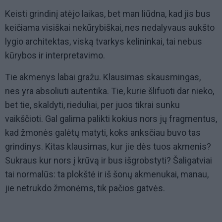
Keisti grindinį atėjo laikas, bet man liūdna, kad jis bus
keičiama visiškai nekūrybiškai, nes nedalyvaus aukšto
lygio architektas, viską tvarkys kelininkai, tai nebus
kūrybos ir interpretavimo.
Tie akmenys labai gražu. Klausimas skausmingas,
nes yra absoliuti autentika. Tie, kurie šlifuoti dar nieko,
bet tie, skaldyti, rieduliai, per juos tikrai sunku
vaikščioti. Gal galima palikti kokius nors jų fragmentus,
kad žmonės galėtų matyti, koks anksčiau buvo tas
grindinys. Kitas klausimas, kur jie dės tuos akmenis?
Sukraus kur nors į krūvą ir bus išgrobstyti? Šaligatviai
tai normalūs: ta plokštė ir iš šonų akmenukai, manau,
jie netrukdo žmonėms, tik pačios gatvės.