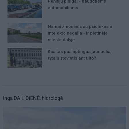
Pensijų pinigai - naudotiems
automobiliams
Namai žmonėms su psichikos ir
intelekto negalia - ir pietinėje
miesto dalyje
Kas tas paslaptingas jaunuolis,
rytais stovintis ant tilto?
Inga DAILIDIENĖ, hidrologė