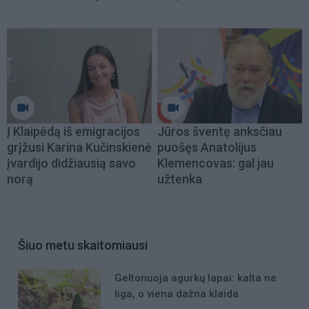
Į Klaipėdą iš emigracijos
Jūros šventę anksčiau
grįžusi Karina Kučinskienė
puošęs Anatolijus
įvardijo didžiausią savo
Klemencovas: gal jau
norą
užtenka
Šiuo metu skaitomiausi
Geltonuoja agurkų lapai: kalta ne
liga, o viena dažna klaida