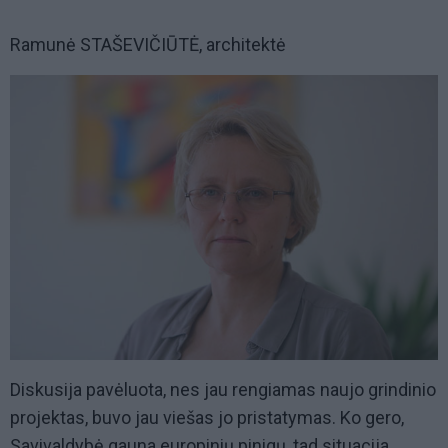
Ramunė STAŠEVIČIŪTĖ, architektė
Diskusija pavėluota, nes jau rengiamas naujo grindinio
projektas, buvo jau viešas jo pristatymas. Ko gero,
Savivaldybė gauna europinių pinigų, tad situacija