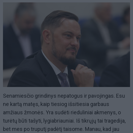
Senamiesčio grindinys nepatogus ir pavojingas. Esu
ne kartą matęs, kaip tiesiog išsitiesia garbaus
amžiaus žmonės. Yra sudėti rieduliniai akmenys, o
turėtų būti tašyti, lygiabriauniai. Iš tikrųjų tai tragedija,
bet mes po truputį padėtį taisome. Manau, kad jau