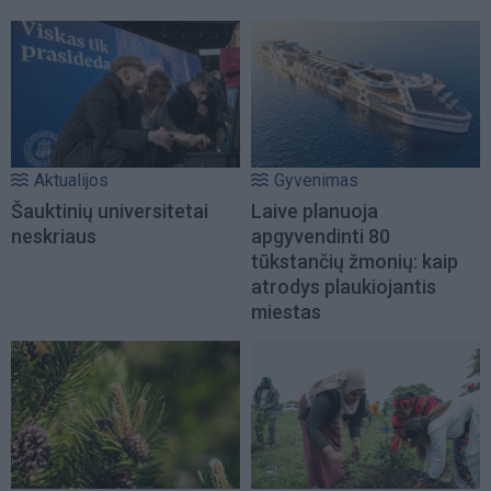
Aktualijos
Gyvenimas
Šauktinių universitetai
Laive planuoja
neskriaus
apgyvendinti 80
tūkstančių žmonių: kaip
atrodys plaukiojantis
miestas