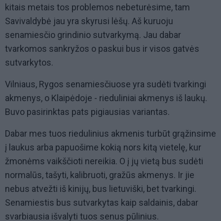
kitais metais tos problemos nebeturėsime, tam
Savivaldybė jau yra skyrusi lėšų. Aš kuruoju
senamiesčio grindinio sutvarkymą. Jau dabar
tvarkomos sankryžos o paskui bus ir visos gatvės
sutvarkytos.
Vilniaus, Rygos senamiesčiuose yra sudėti tvarkingi
akmenys, o Klaipėdoje - rieduliniai akmenys iš laukų.
Buvo pasirinktas pats pigiausias variantas.
Dabar mes tuos riedulinius akmenis turbūt grąžinsime
į laukus arba papuošime kokią nors kitą vietelę, kur
žmonėms vaikščioti nereikia. O į jų vietą bus sudėti
normalūs, tašyti, kalibruoti, gražūs akmenys. Ir jie
nebus atvežti iš kinijų, bus lietuviški, bet tvarkingi.
Senamiestis bus sutvarkytas kaip saldainis, dabar
svarbiausia išvalyti tuos senus pūlinius.