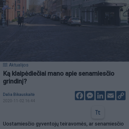
Aktualijos
Ką klaipėdiečiai mano apie senamiesčio
grindinį?
Facebook
Messenger
LinkedIn
Email
C
Dalia Bikauskaitė
L
2020-11-02 16:44
Uostamiesčio gyventojų teiravomės, ar senamiesčio