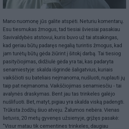
Mano nuomonę jūs galite atspėti. Neturiu komentarų.
Esu tiesmukas žmogus, tad tiesiai šviesiai pasakiau
Savivaldybės atstovui, kuris buvo už tai atsakingas,
kad geriau būtų padaręs negalią turintis žmogus, kad
jam turėtų būtų gėda žiūrint į šitokį darbą. Tai tiesiog
pasityčiojimas, didžiulė gėda yra tai, kas padaryta
senamiestyje: skalda išgrindė šaligatvius, kuriais
vaikščioti su bateliais neįmanoma, nušluoti, nuplauti jų
taip pat neįmanoma. Vaikščiojimas senamiesčiu - tai
avalynės draskymas. Bent jau tas trinkeles galėjo
nušlifuoti. Bet, matyt, pigiau yra skalda viską padengti.
Trūksta žodžių šiuo atveju. Žalumos nebėra. Vienas
lietuvis, 20 metų gyvenęs užsienyje, grįžęs pasakė:
"Visur matau tik cementines trinkeles, daugiau