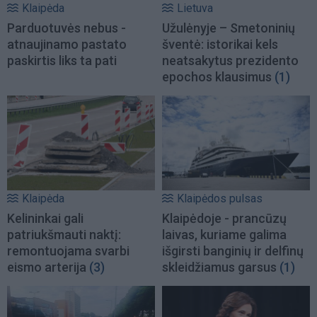
Klaipėda
Lietuva
Parduotuvės nebus -
Užulėnyje – Smetoninių
atnaujinamo pastato
šventė: istorikai kels
paskirtis liks ta pati
neatsakytus prezidento
epochos klausimus
(1)
Klaipėda
Klaipėdos pulsas
Kelininkai gali
Klaipėdoje - prancūzų
patriukšmauti naktį:
laivas, kuriame galima
remontuojama svarbi
išgirsti banginių ir delfinų
eismo arterija
(3)
skleidžiamus garsus
(1)