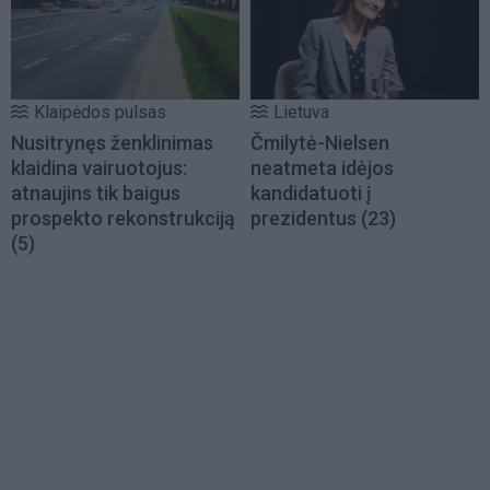
Klaipėdos pulsas
Lietuva
Nusitrynęs ženklinimas
Čmilytė-Nielsen
klaidina vairuotojus:
neatmeta idėjos
atnaujins tik baigus
kandidatuoti į
prospekto rekonstrukciją
prezidentus
(23)
(5)