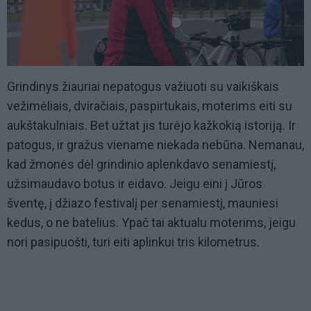
Grindinys žiauriai nepatogus važiuoti su vaikiškais
vežimėliais, dviračiais, paspirtukais, moterims eiti su
aukštakulniais. Bet užtat jis turėjo kažkokią istoriją. Ir
patogus, ir gražus viename niekada nebūna. Nemanau,
kad žmonės dėl grindinio aplenkdavo senamiestį,
užsimaudavo botus ir eidavo. Jeigu eini į Jūros
šventę, į džiazo festivalį per senamiestį, mauniesi
kedus, o ne batelius. Ypač tai aktualu moterims, jeigu
nori pasipuošti, turi eiti aplinkui tris kilometrus.