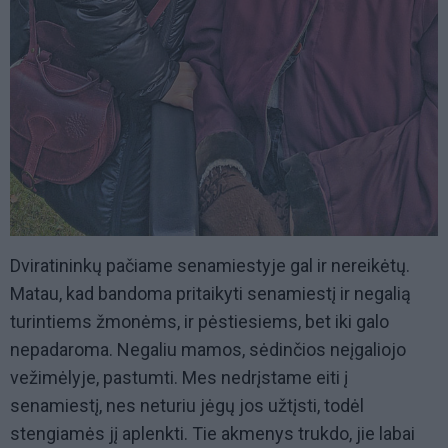
Dviratininkų pačiame senamiestyje gal ir nereikėtų.
Matau, kad bandoma pritaikyti senamiestį ir negalią
turintiems žmonėms, ir pėstiesiems, bet iki galo
nepadaroma. Negaliu mamos, sėdinčios neįgaliojo
vežimėlyje, pastumti. Mes nedrįstame eiti į
senamiestį, nes neturiu jėgų jos užtįsti, todėl
stengiamės jį aplenkti. Tie akmenys trukdo, jie labai