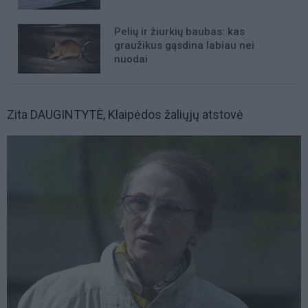
Pelių ir žiurkių baubas: kas
graužikus gąsdina labiau nei
nuodai
Zita DAUGINTYTĖ, Klaipėdos žaliųjų atstovė