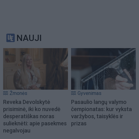
NAUJI
Žmonės
Gyvenimas
Reveka Devolskytė
Pasaulio langų valymo
prisiminė, iki ko nuvedė
čempionatas: kur vyksta
desperatiškas noras
varžybos, taisyklės ir
sulieknėti: apie pasekmes
prizas
negalvojau