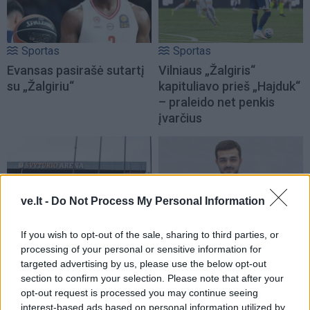
Sportas
Sportas
Evansas pasirašė sutartį
Vilniaus „Žalgiris“
su „Žalgiriu“
kapituliavo prieš „Hajduk“
– praleido net penkis
įvarčius
ve.lt -
Do Not Process My Personal Information
If you wish to opt-out of the sale, sharing to third parties, or
Sportas
Sportas
processing of your personal or sensitive information for
Krepšinio čempionato
„Dragūnas“ sulaukė
targeted advertising by us, please use the below opt-out
organizavimui - 0,4 mln.
pastiprinimo: į Klaipėdą
section to confirm your selection. Please note that after your
eurų
(1)
atvyksta Sakartvelo
opt-out request is processed you may continue seeing
rinktinės narys
interest-based ads based on personal information utilized by