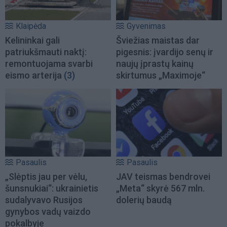
Klaipėda
Gyvenimas
Kelininkai gali
Šviežias maistas dar
patriukšmauti naktį:
pigesnis: įvardijo senų ir
remontuojama svarbi
naujų įprastų kainų
eismo arterija
(3)
skirtumus „Maximoje“
Pasaulis
Pasaulis
„Slėptis jau per vėlu,
JAV teismas bendrovei
šunsnukiai“: ukrainietis
„Meta“ skyrė 567 mln.
sudalyvavo Rusijos
dolerių baudą
gynybos vadų vaizdo
pokalbyje