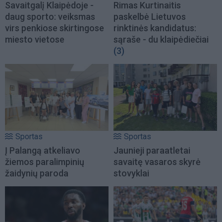
Savaitgalį Klaipėdoje -
Rimas Kurtinaitis
daug sporto: veiksmas
paskelbė Lietuvos
virs penkiose skirtingose
rinktinės kandidatus:
miesto vietose
sąraše - du klaipėdiečiai
(3)
Sportas
Sportas
Į Palangą atkeliavo
Jaunieji paraatletai
žiemos paralimpinių
savaitę vasaros skyrė
žaidynių paroda
stovyklai