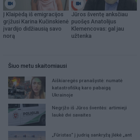
Į Klaipėdą iš emigracijos
Jūros šventę anksčiau
grįžusi Karina Kučinskienė
puošęs Anatolijus
įvardijo didžiausią savo
Klemencovas: gal jau
norą
užtenka
Šiuo metu skaitomiausi
Aiškiaregės pranašystė: numatė
katastrofišką karo pabaigą
Ukrainoje
Negrįžo iš Jūros šventės: artimieji
laukė dvi savaites
„Fūristas“ į judrią sankryžą įlėkė „ant