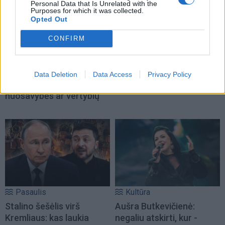
Personal Data that Is Unrelated with the
Purposes for which it was collected.
Opted Out
Horoskopai
Žmonės
CONFIRM
Dienos horoskopas 12
„Zombė Angelina Jolie“
Zodiako ženklų: gali
prisipažino, kaip iš tikrųjų
atsirasti daugiau
sukūrė savo šiurpinantį
Data Deletion
Data Access
Privacy Policy
jautrumo dėl pinigų,
įvaizdį
nuosavybės ar vertybių
Pasaulis
Kultūra
Stalino šešėlis virš
Aušra Butkevičienė:
Kremliaus: kas laukia
negaliu atskirti, kur -