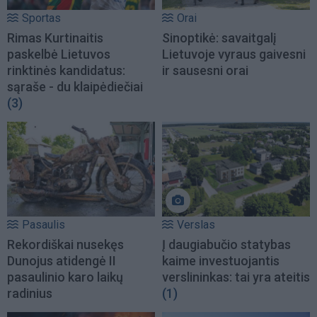
Sportas
Orai
Rimas Kurtinaitis
Sinoptikė: savaitgalį
paskelbė Lietuvos
Lietuvoje vyraus gaivesni
rinktinės kandidatus:
ir sausesni orai
sąraše - du klaipėdiečiai
(3)
Pasaulis
Verslas
Rekordiškai nusekęs
Į daugiabučio statybas
Dunojus atidengė II
kaime investuojantis
pasaulinio karo laikų
verslininkas: tai yra ateitis
radinius
(1)