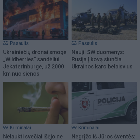
Pasaulis
Pasaulis
Ukrainiečių dronai smogė
Nauji ISW duomenys:
„Wildberries“ sandėliui
Rusija į kovą siunčia
Jekaterinburge, už 2000
Ukrainos karo belaisvius
km nuo sienos
Kriminalai
Kriminalai
Nelaukti svečiai išėjo ne
Negrįžo iš Jūros šventės: