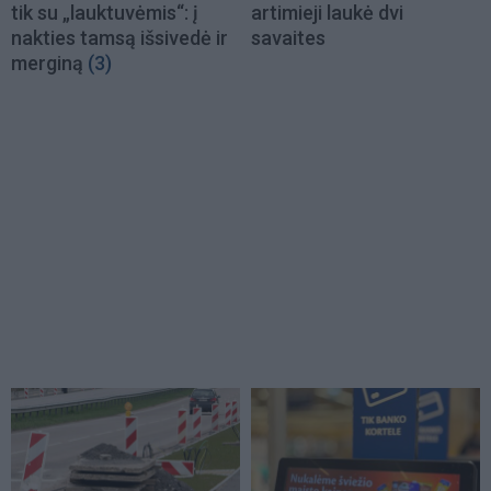
tik su „lauktuvėmis“: į
artimieji laukė dvi
nakties tamsą išsivedė ir
savaites
merginą
(3)