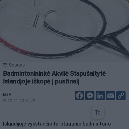
Sportas
Badmintonininkė Akvilė Stapušaitytė
Islandjoje iškopė į pusfinalį
Facebook
Messenger
LinkedIn
Email
C
ELTA
L
2012-11-10 14:22
Islandijoje vykstančio tarptautinio badmintono