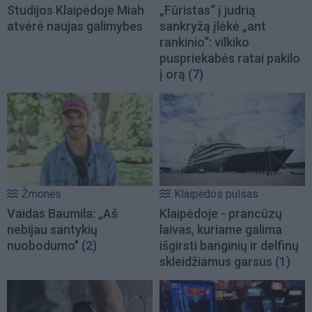
Studijos Klaipėdoje Miah
„Fūristas“ į judrią
atvėrė naujas galimybes
sankryžą įlėkė „ant
rankinio“: vilkiko
puspriekabės ratai pakilo
į orą
(7)
Žmonės
Klaipėdos pulsas
Vaidas Baumila: „Aš
Klaipėdoje - prancūzų
nebijau santykių
laivas, kuriame galima
nuobodumo"
(2)
išgirsti banginių ir delfinų
skleidžiamus garsus
(1)