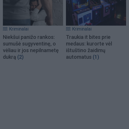
Kriminalai
Kriminalai
Niekšui panižo rankos:
Traukia it bites prie
sumušė sugyventinę, o
medaus: kurorte vėl
vėliau ir jos nepilnametę
ištuštino žaidimų
dukrą
(2)
automatus
(1)