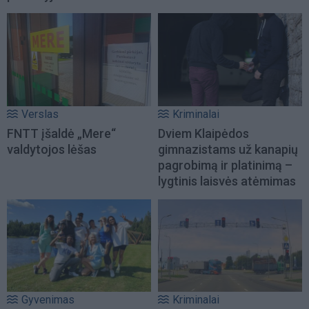
Verslas
Kriminalai
FNTT įšaldė „Mere“
Dviem Klaipėdos
valdytojos lėšas
gimnazistams už kanapių
pagrobimą ir platinimą –
lygtinis laisvės atėmimas
Gyvenimas
Kriminalai