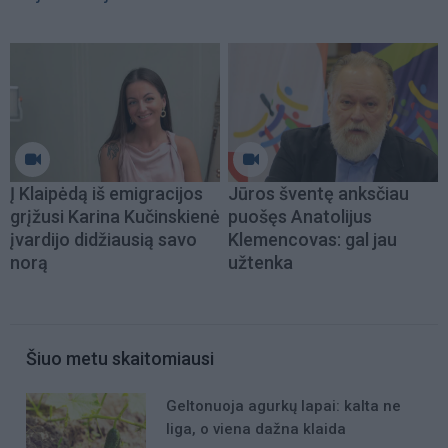
Į Klaipėdą iš emigracijos
Jūros šventę anksčiau
grįžusi Karina Kučinskienė
puošęs Anatolijus
įvardijo didžiausią savo
Klemencovas: gal jau
norą
užtenka
Šiuo metu skaitomiausi
Geltonuoja agurkų lapai: kalta ne
liga, o viena dažna klaida