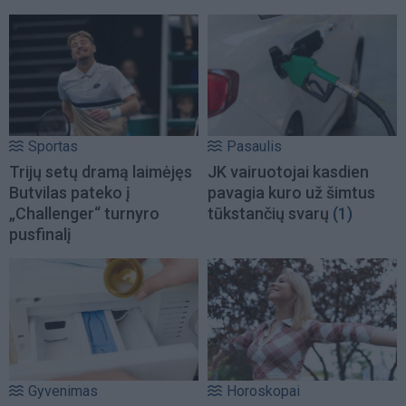
Sportas
Pasaulis
Trijų setų dramą laimėjęs
JK vairuotojai kasdien
Butvilas pateko į
pavagia kuro už šimtus
„Challenger“ turnyro
tūkstančių svarų
(1)
pusfinalį
Gyvenimas
Horoskopai