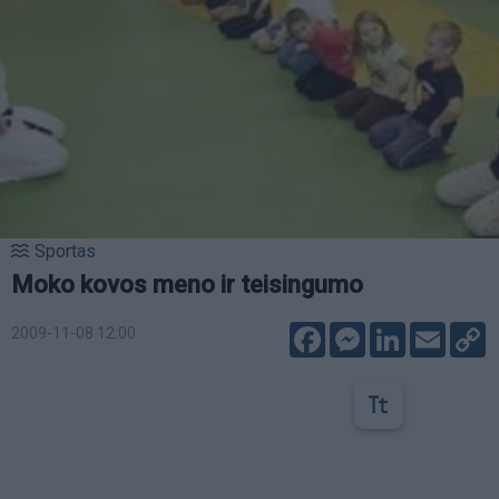
Sportas
Moko kovos meno ir teisingumo
Facebook
Messenger
LinkedIn
Email
C
2009-11-08 12:00
L