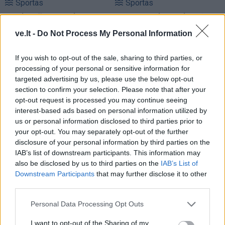
Sportas
Sportas
Jasikevičiaus vedami
Trijų setų dramą laimėjęs
Lietuvos vaikinai patiesė
Butvilas pateko į
ve.lt -
Do Not Process My Personal Information
serbus
„Challenger“ turnyro
pusfinalį
If you wish to opt-out of the sale, sharing to third parties, or
processing of your personal or sensitive information for
targeted advertising by us, please use the below opt-out
section to confirm your selection. Please note that after your
opt-out request is processed you may continue seeing
interest-based ads based on personal information utilized by
us or personal information disclosed to third parties prior to
your opt-out. You may separately opt-out of the further
Sportas
Sportas
disclosure of your personal information by third parties on the
Klaipėda savaitei taps
Savaitgalį Klaipėdoje -
IAB’s list of downstream participants. This information may
Europos jūrinio buriavimo
daug sporto: veiksmas
also be disclosed by us to third parties on the
IAB’s List of
Downstream Participants
that may further disclose it to other
sostine
virs penkiose skirtingose
third parties.
miesto vietose
Personal Data Processing Opt Outs
I want to opt-out of the Sharing of my