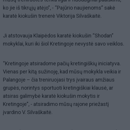
ko jie iš tikrųjų atėjo”, - “Pajūrio naujienoms” sakė
karatė kiokušin trenerė Viktorija Silvaškaitė.
Ji atstovauja Klaipėdos karatė kiokušin “Shodan”
mokyklai, kuri iki šiol Kretingoje nevystė savo veiklos.
“Kretingoje atsiradome pačių kretingiškių iniciatyva.
Vienas per kitą sužinoję, kad mūsų mokykla veikia ir
Palangoje – čia treniruojasi trys įvairaus amžiaus
grupės, norintys sportuoti kretingiškiai klausė, ar
atsiras galimybė karatė kiokušin mokytis ir
Kretingoje”, - atsiradimo mūsų rajone priežastį
įvardino V. Silvaškaitė.