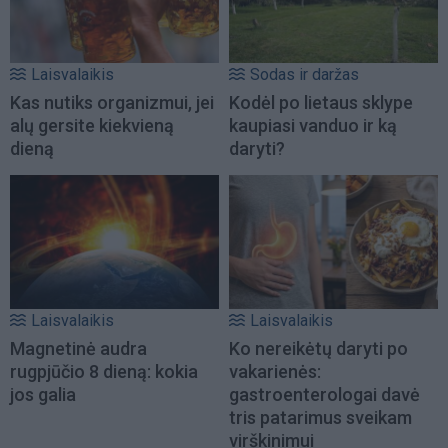
Laisvalaikis
Sodas ir daržas
Kas nutiks organizmui, jei
Kodėl po lietaus sklype
alų gersite kiekvieną
kaupiasi vanduo ir ką
dieną
daryti?
Laisvalaikis
Laisvalaikis
Magnetinė audra
Ko nereikėtų daryti po
rugpjūčio 8 dieną: kokia
vakarienės:
jos galia
gastroenterologai davė
tris patarimus sveikam
virškinimui