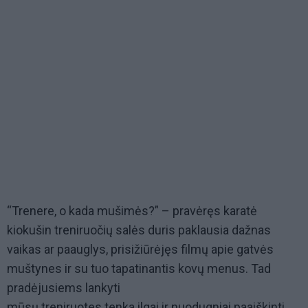
“Trenere, o kada mušimės?” – pravėręs karatė
kiokušin treniruočių salės duris paklausia dažnas
vaikas ar paauglys, prisižiūrėjęs filmų apie gatvės
muštynes ir su tuo tapatinantis kovų menus. Tad
pradėjusiems lankyti
mūsų treniruotes tenka ilgai ir nuodugniai paaiškinti,