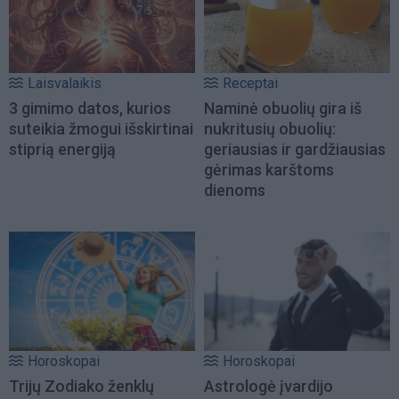
Laisvalaikis
Receptai
3 gimimo datos, kurios
Naminė obuolių gira iš
suteikia žmogui išskirtinai
nukritusių obuolių:
stiprią energiją
geriausias ir gardžiausias
gėrimas karštoms
dienoms
Horoskopai
Horoskopai
Trijų Zodiako ženklų
Astrologė įvardijo