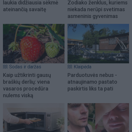
laukia didžiausia sėkmė
Zodiako ženklus, kuriems
ateinančią savaitę
niekada nerūpi svetimas
asmeninis gyvenimas
Sodas ir daržas
Klaipėda
Kaip užtikrinti gausų
Parduotuvės nebus -
braškių derlių: viena
atnaujinamo pastato
vasaros procedūra
paskirtis liks ta pati
nulems viską