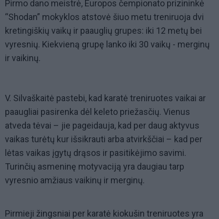
Pirmo dano meistrė, Europos čempionato prizininkė
“Shodan” mokyklos atstovė šiuo metu treniruoja dvi
kretingiškių vaikų ir paauglių grupes: iki 12 metų bei
vyresnių. Kiekvieną grupę lanko iki 30 vaikų - merginų
ir vaikinų.
V. Silvaškaitė pastebi, kad karatė treniruotes vaikai ar
paaugliai pasirenka dėl keleto priežasčių. Vienus
atveda tėvai – jie pageidauja, kad per daug aktyvus
vaikas turėtų kur išsikrauti arba atvirkščiai – kad per
lėtas vaikas įgytų drąsos ir pasitikėjimo savimi.
Turinčių asmeninę motyvaciją yra daugiau tarp
vyresnio amžiaus vaikinų ir merginų.
Pirmieji žingsniai per karatė kiokušin treniruotes yra