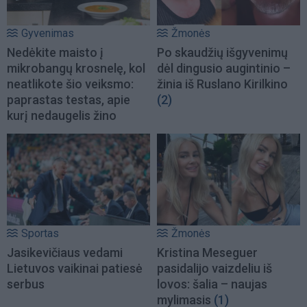
Gyvenimas
Žmonės
Nedėkite maisto į
Po skaudžių išgyvenimų
mikrobangų krosnelę, kol
dėl dingusio augintinio –
neatlikote šio veiksmo:
žinia iš Ruslano Kirilkino
paprastas testas, apie
(2)
kurį nedaugelis žino
Sportas
Žmonės
Jasikevičiaus vedami
Kristina Meseguer
Lietuvos vaikinai patiesė
pasidalijo vaizdeliu iš
serbus
lovos: šalia – naujas
mylimasis
(1)