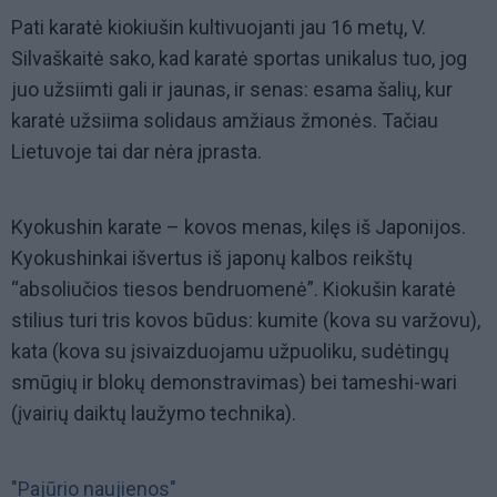
Pati karatė kiokiušin kultivuojanti jau 16 metų, V.
Silvaškaitė sako, kad karatė sportas unikalus tuo, jog
juo užsiimti gali ir jaunas, ir senas: esama šalių, kur
karatė užsiima solidaus amžiaus žmonės. Tačiau
Lietuvoje tai dar nėra įprasta.
Kyokushin karate – kovos menas, kilęs iš Japonijos.
Kyokushinkai išvertus iš japonų kalbos reikštų
“absoliučios tiesos bendruomenė”. Kiokušin karatė
stilius turi tris kovos būdus: kumite (kova su varžovu),
kata (kova su įsivaizduojamu užpuoliku, sudėtingų
smūgių ir blokų demonstravimas) bei tameshi-wari
(įvairių daiktų laužymo technika).
"Pajūrio naujienos"