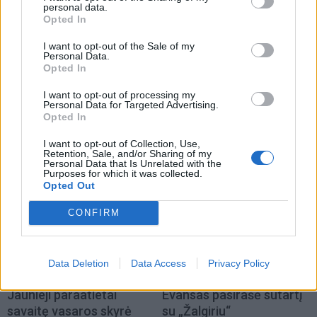
personal data.
Opted In
I want to opt-out of the Sale of my
Personal Data.
Sportas
Sportas
Opted In
Rimas Kurtinaitis
Į Palangą atkeliavo
I want to opt-out of processing my
paskelbė Lietuvos
žiemos paralimpinių
Personal Data for Targeted Advertising.
Opted In
rinktinės kandidatus:
žaidynių paroda
sąraše - du klaipėdiečiai
I want to opt-out of Collection, Use,
(3)
Retention, Sale, and/or Sharing of my
Personal Data that Is Unrelated with the
Purposes for which it was collected.
Opted Out
CONFIRM
Data Deletion
Data Access
Privacy Policy
Sportas
Sportas
Jaunieji paraatletai
Evansas pasirašė sutartį
savaitę vasaros skyrė
su „Žalgiriu“