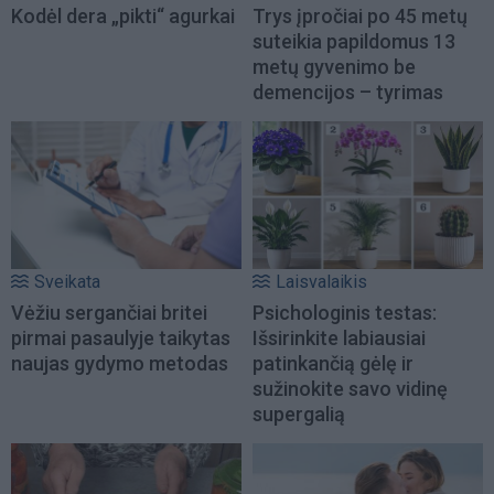
Kodėl dera „pikti“ agurkai
Trys įpročiai po 45 metų
suteikia papildomus 13
metų gyvenimo be
demencijos – tyrimas
Sveikata
Laisvalaikis
Vėžiu sergančiai britei
Psichologinis testas:
pirmai pasaulyje taikytas
Išsirinkite labiausiai
naujas gydymo metodas
patinkančią gėlę ir
sužinokite savo vidinę
supergalią