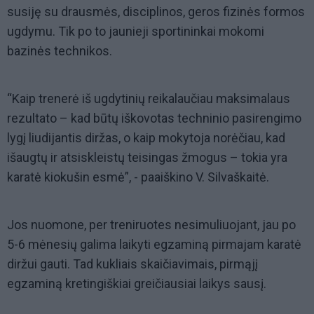
susiję su drausmės, disciplinos, geros fizinės formos
ugdymu. Tik po to jaunieji sportininkai mokomi
bazinės technikos.
“Kaip trenerė iš ugdytinių reikalaučiau maksimalaus
rezultato – kad būtų iškovotas techninio pasirengimo
lygį liudijantis diržas, o kaip mokytoja norėčiau, kad
išaugtų ir atsiskleistų teisingas žmogus – tokia yra
karatė kiokušin esmė”, - paaiškino V. Silvaškaitė.
Jos nuomone, per treniruotes nesimuliuojant, jau po
5-6 mėnesių galima laikyti egzaminą pirmajam karatė
diržui gauti. Tad kukliais skaičiavimais, pirmąjį
egzaminą kretingiškiai greičiausiai laikys sausį.