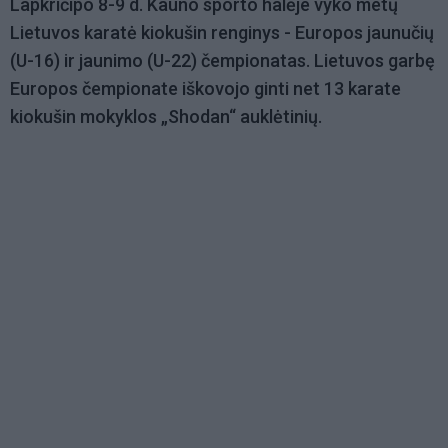
Lapkričipo 8-9 d. Kauno sporto halėje vyko metų
Lietuvos karatė kiokušin renginys - Europos jaunučių
(U-16) ir jaunimo (U-22) čempionatas. Lietuvos garbę
Europos čempionate iškovojo ginti net 13 karate
kiokušin mokyklos „Shodan“ auklėtinių.