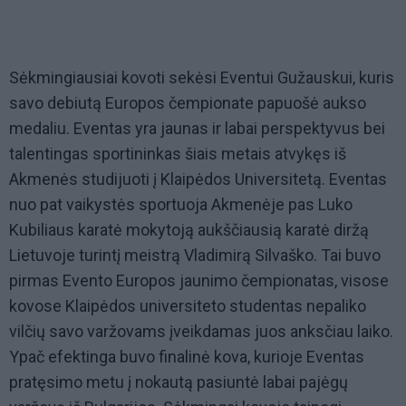
Sėkmingiausiai kovoti sekėsi Eventui Gužauskui, kuris
savo debiutą Europos čempionate papuošė aukso
medaliu. Eventas yra jaunas ir labai perspektyvus bei
talentingas sportininkas šiais metais atvykęs iš
Akmenės studijuoti į Klaipėdos Universitetą. Eventas
nuo pat vaikystės sportuoja Akmenėje pas Luko
Kubiliaus karatė mokytoją aukščiausią karatė diržą
Lietuvoje turintį meistrą Vladimirą Silvaško. Tai buvo
pirmas Evento Europos jaunimo čempionatas, visose
kovose Klaipėdos universiteto studentas nepaliko
vilčių savo varžovams įveikdamas juos anksčiau laiko.
Ypač efektinga buvo finalinė kova, kurioje Eventas
pratęsimo metu į nokautą pasiuntė labai pajėgų