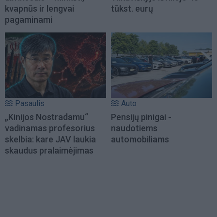
kvapnūs ir lengvai
tūkst. eurų
pagaminami
Pasaulis
Auto
„Kinijos Nostradamu“
Pensijų pinigai -
vadinamas profesorius
naudotiems
skelbia: kare JAV laukia
automobiliams
skaudus pralaimėjimas