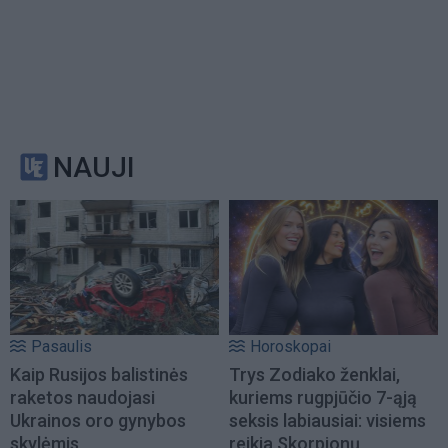
NAUJI
Pasaulis
Horoskopai
Kaip Rusijos balistinės
Trys Zodiako ženklai,
raketos naudojasi
kuriems rugpjūčio 7-ąją
Ukrainos oro gynybos
seksis labiausiai: visiems
skylėmis
reikia Skorpionų