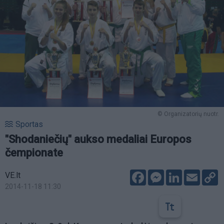
© Organizatorių nuotr.
Sportas
"Shodaniečių" aukso medaliai Europos
čempionate
Facebook
Messenger
LinkedIn
Email
C
VE.lt
L
2014-11-18 11:30