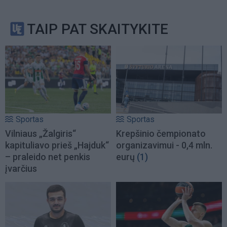
TAIP PAT SKAITYKITE
Sportas
Sportas
Vilniaus „Žalgiris“
Krepšinio čempionato
kapituliavo prieš „Hajduk“
organizavimui - 0,4 mln.
– praleido net penkis
eurų
(1)
įvarčius