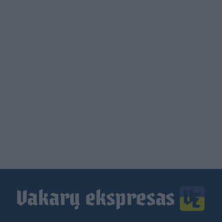
Load
More