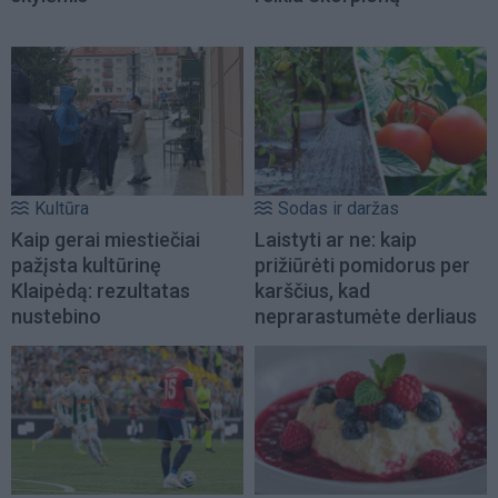
Kultūra
Sodas ir daržas
Kaip gerai miestiečiai
Laistyti ar ne: kaip
pažįsta kultūrinę
prižiūrėti pomidorus per
Klaipėdą: rezultatas
karščius, kad
nustebino
neprarastumėte derliaus