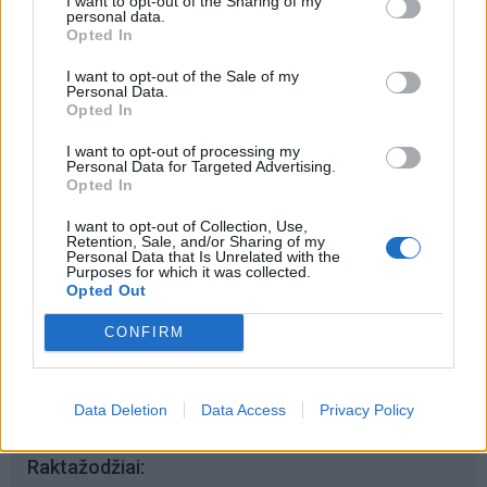
I want to opt-out of the Sharing of my
Šiuo metu skaitomiausi
personal data.
Opted In
Dienos horoskopas 12 Zodiako
I want to opt-out of the Sale of my
Personal Data.
ženklų: gali būti lengviau nutraukti
Opted In
tai, kas nebeveikia
I want to opt-out of processing my
Taro kortų horoskopas rugpjūčio 7
Personal Data for Targeted Advertising.
Opted In
dienai: Vandeniams – pasirinkimas,
Dvyniams – pagreitis
I want to opt-out of Collection, Use,
Retention, Sale, and/or Sharing of my
Personal Data that Is Unrelated with the
Padegėjas į kiemą tyliai įsliūkino
Purposes for which it was collected.
naktį: tamsą nušvietė pastatą
Opted Out
apėmusi liepsna
CONFIRM
Data Deletion
Data Access
Privacy Policy
Raktažodžiai