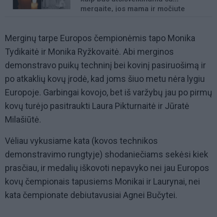
mergaite, jos mama ir močiute
Merginų tarpe Europos čempionėmis tapo Monika
Tydikaitė ir Monika Ryžkovaitė. Abi merginos
demonstravo puikų techninį bei kovinį pasiruošimą ir
po atkaklių kovų įrodė, kad joms šiuo metu nėra lygiu
Europoje. Garbingai kovojo, bet iš varžybų jau po pirmų
kovų turėjo pasitraukti Laura Pikturnaitė ir Jūratė
Milašiūtė.
Vėliau vykusiame kata (kovos technikos
demonstravimo rungtyje) shodaniečiams sekėsi kiek
prasčiau, ir medalių iškovoti nepavyko nei jau Europos
kovų čempionais tapusiems Monikai ir Laurynai, nei
kata čempionate debiutavusiai Agnei Bučytei.