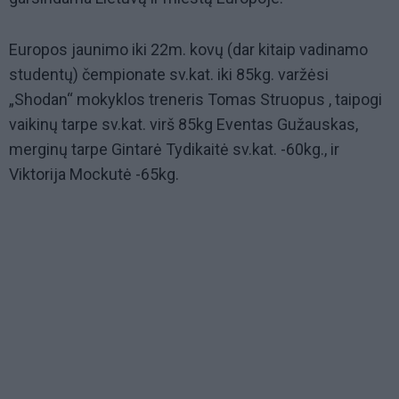
Europos jaunimo iki 22m. kovų (dar kitaip vadinamo
studentų) čempionate sv.kat. iki 85kg. varžėsi
„Shodan“ mokyklos treneris Tomas Struopus , taipogi
vaikinų tarpe sv.kat. virš 85kg Eventas Gužauskas,
merginų tarpe Gintarė Tydikaitė sv.kat. -60kg., ir
Viktorija Mockutė -65kg.