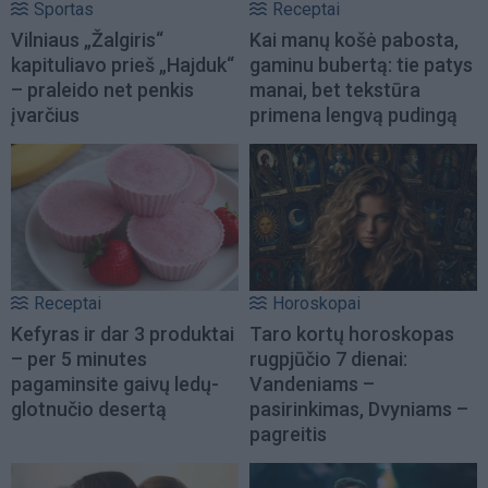
Sportas
Receptai
Vilniaus „Žalgiris“
Kai manų košė pabosta,
kapituliavo prieš „Hajduk“
gaminu bubertą: tie patys
– praleido net penkis
manai, bet tekstūra
įvarčius
primena lengvą pudingą
Receptai
Horoskopai
Kefyras ir dar 3 produktai
Taro kortų horoskopas
– per 5 minutes
rugpjūčio 7 dienai:
pagaminsite gaivų ledų-
Vandeniams –
glotnučio desertą
pasirinkimas, Dvyniams –
pagreitis