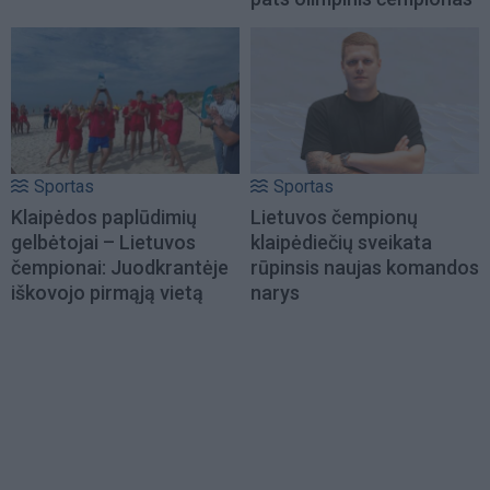
Sportas
Sportas
Klaipėdos paplūdimių
Lietuvos čempionų
gelbėtojai – Lietuvos
klaipėdiečių sveikata
čempionai: Juodkrantėje
rūpinsis naujas komandos
iškovojo pirmąją vietą
narys