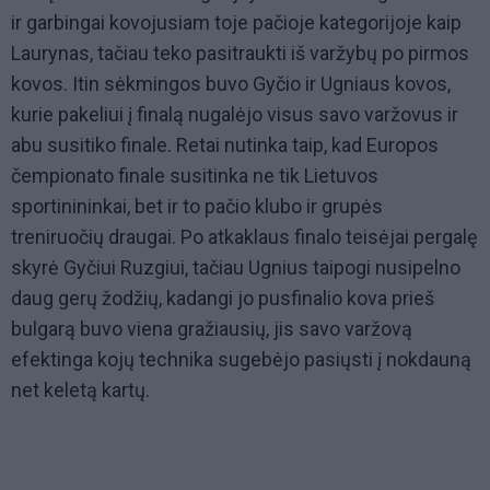
ir garbingai kovojusiam toje pačioje kategorijoje kaip
Laurynas, tačiau teko pasitraukti iš varžybų po pirmos
kovos. Itin sėkmingos buvo Gyčio ir Ugniaus kovos,
kurie pakeliui į finalą nugalėjo visus savo varžovus ir
abu susitiko finale. Retai nutinka taip, kad Europos
čempionato finale susitinka ne tik Lietuvos
sportinininkai, bet ir to pačio klubo ir grupės
treniruočių draugai. Po atkaklaus finalo teisėjai pergalę
skyrė Gyčiui Ruzgiui, tačiau Ugnius taipogi nusipelno
daug gerų žodžių, kadangi jo pusfinalio kova prieš
bulgarą buvo viena gražiausių, jis savo varžovą
efektinga kojų technika sugebėjo pasiųsti į nokdauną
net keletą kartų.