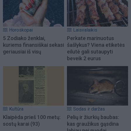
Horoskopai
Laisvalaikis
5 Zodiako ženklai,
Perkate marinuotus
kuriems finansiškai sekasi
šašlykus? Viena etiketės
geriausiai iš visų
eilutė gali sutaupyti
beveik 2 eurus
Kultūra
Sodas ir daržas
Klaipėda prieš 100 metų:
Pelių ir žiurkių baubas:
sostų karai (93)
kas graužikus gąsdina
labiau nei nuodai