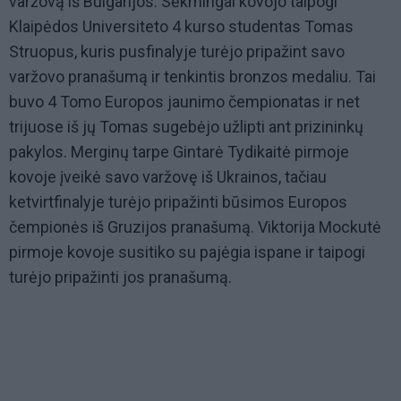
varžovą iš Bulgarijos. Sėkmingai kovojo taipogi
Klaipėdos Universiteto 4 kurso studentas Tomas
Struopus, kuris pusfinalyje turėjo pripažint savo
varžovo pranašumą ir tenkintis bronzos medaliu. Tai
buvo 4 Tomo Europos jaunimo čempionatas ir net
trijuose iš jų Tomas sugebėjo užlipti ant prizininkų
pakylos. Merginų tarpe Gintarė Tydikaitė pirmoje
kovoje įveikė savo varžovę iš Ukrainos, tačiau
ketvirtfinalyje turėjo pripažinti būsimos Europos
čempionės iš Gruzijos pranašumą. Viktorija Mockutė
pirmoje kovoje susitiko su pajėgia ispane ir taipogi
turėjo pripažinti jos pranašumą.