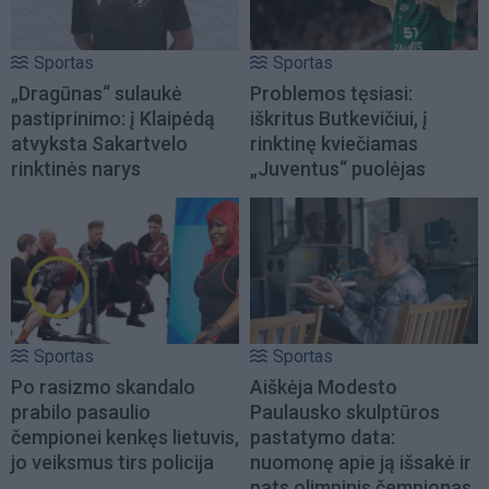
Sportas
Sportas
„Dragūnas“ sulaukė
Problemos tęsiasi:
pastiprinimo: į Klaipėdą
iškritus Butkevičiui, į
atvyksta Sakartvelo
rinktinę kviečiamas
rinktinės narys
„Juventus“ puolėjas
Sportas
Sportas
Po rasizmo skandalo
Aiškėja Modesto
prabilo pasaulio
Paulausko skulptūros
čempionei kenkęs lietuvis,
pastatymo data:
jo veiksmus tirs policija
nuomonę apie ją išsakė ir
pats olimpinis čempionas