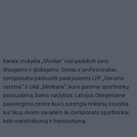
Karate mokykla „Shodan“ nori padėkoti savo
draugams ir globėjams. Geriau ir profesionaliau
čempionatui pasiruošti padėjusiems LPF „Gerumo
versmė“ ir UAB „Minibank“, kurie parėmė sportininkų
pasiruošimą šioms varžybos. Latvijos Olimpiniame
pasirengimo centre buvo surengta rinktinių stovykla
kur likus dviem savaitėm iki čempionato sportininkai
kėlė meistriškumą ir treniruotumą.