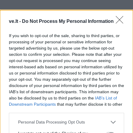
ve.lt -
Do Not Process My Personal Information
If you wish to opt-out of the sale, sharing to third parties, or
processing of your personal or sensitive information for
targeted advertising by us, please use the below opt-out
section to confirm your selection. Please note that after your
opt-out request is processed you may continue seeing
interest-based ads based on personal information utilized by
us or personal information disclosed to third parties prior to
your opt-out. You may separately opt-out of the further
disclosure of your personal information by third parties on the
Į Klaipėdą iš emigracijos
Jūros šventę anksčiau
IAB’s list of downstream participants. This information may
grįžusi Karina Kučinskienė
puošęs Anatolijus
also be disclosed by us to third parties on the
IAB’s List of
įvardijo didžiausią savo
Klemencovas: gal jau
Downstream Participants
that may further disclose it to other
norą
užtenka
third parties.
Personal Data Processing Opt Outs