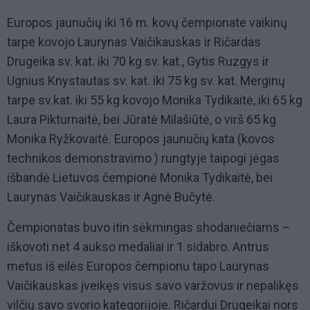
Europos jaunučių iki 16 m. kovų čempionate vaikinų
tarpe kovojo Laurynas Vaičikauskas ir Ričardas
Drugeika sv. kat. iki 70 kg sv. kat., Gytis Ruzgys ir
Ugnius Knystautas sv. kat. iki 75 kg sv. kat. Merginų
tarpe sv.kat. iki 55 kg kovojo Monika Tydikaitė, iki 65 kg
Laura Pikturnaitė, bei Jūratė Milašiūtė, o virš 65 kg
Monika Ryžkovaitė. Europos jaunučių kata (kovos
technikos demonstravimo ) rungtyje taipogi jėgas
išbandė Lietuvos čempionė Monika Tydikaitė, bei
Laurynas Vaičikauskas ir Agnė Bučytė.
Čempionatas buvo itin sėkmingas shodaniečiams –
iškovoti net 4 aukso medaliai ir 1 sidabro. Antrus
metus iš eilės Europos čempionu tapo Laurynas
Vaičikauskas įveikęs visus savo varžovus ir nepalikęs
vilčių savo svorio kategorijoje. Ričardui Drugeikai nors