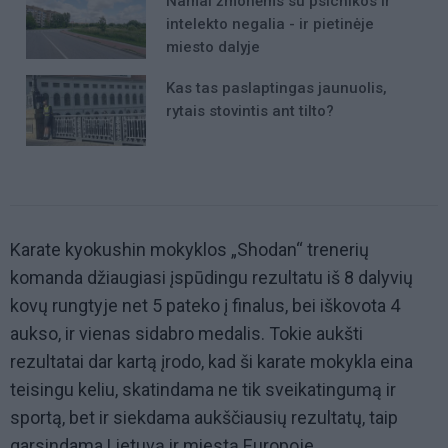
Namai žmonėms su psichikos ir
intelekto negalia - ir pietinėje
miesto dalyje
Kas tas paslaptingas jaunuolis,
rytais stovintis ant tilto?
Karate kyokushin mokyklos „Shodan“ trenerių
komanda džiaugiasi įspūdingu rezultatu iš 8 dalyvių
kovų rungtyje net 5 pateko į finalus, bei iškovota 4
aukso, ir vienas sidabro medalis. Tokie aukšti
rezultatai dar kartą įrodo, kad ši karate mokykla eina
teisingu keliu, skatindama ne tik sveikatingumą ir
sportą, bet ir siekdama aukščiausių rezultatų, taip
garsindama Lietuvą ir miestą Europoje.