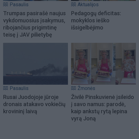
Pasaulis
Aktualijos
Trumpas pasirašė naujus
Pedagogų deficitas:
vykdomuosius įsakymus,
mokyklos ieško
ribojančius prigimtinę
išsigelbėjimo
teisę į JAV pilietybę
Pasaulis
Žmonės
Rusai Juodojoje jūroje
Živilė Pinskuvienė įsileido
dronais atakavo vokiečių
į savo namus: parodė,
krovininį laivą
kaip ankstų rytą lepina
vyrą Joną