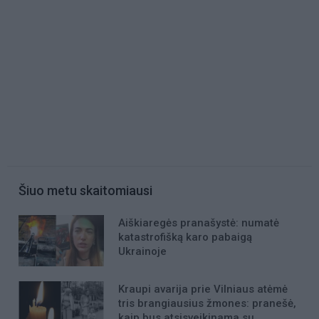
Šiuo metu skaitomiausi
Aiškiaregės pranašystė: numatė
katastrofišką karo pabaigą
Ukrainoje
Kraupi avarija prie Vilniaus atėmė
tris brangiausius žmones: pranešė,
kaip bus atsisveikinama su