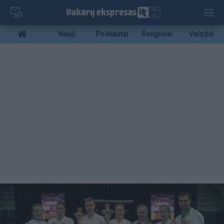
Pereiti
į
pagrindinį
Mobile
Nauji
Podkastai
Renginiai
Vaizdai
turinį
menu
bottom