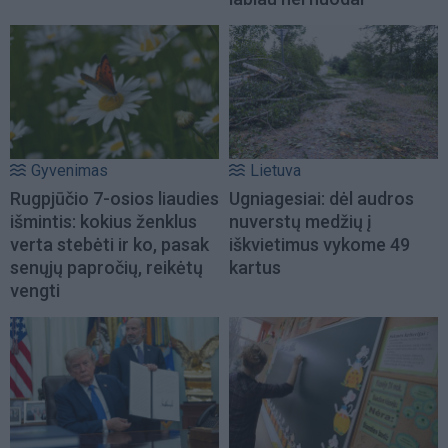
Gyvenimas
Lietuva
Rugpjūčio 7-osios liaudies
Ugniagesiai: dėl audros
išmintis: kokius ženklus
nuverstų medžių į
verta stebėti ir ko, pasak
iškvietimus vykome 49
senųjų papročių, reikėtų
kartus
vengti