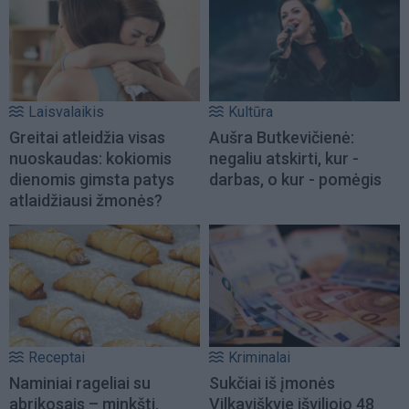
Laisvalaikis
Kultūra
Greitai atleidžia visas
Aušra Butkevičienė:
nuoskaudas: kokiomis
negaliu atskirti, kur -
dienomis gimsta patys
darbas, o kur - pomėgis
atlaidžiausi žmonės?
Receptai
Kriminalai
Naminiai rageliai su
Sukčiai iš įmonės
abrikosais – minkšti,
Vilkaviškyje išviliojo 48