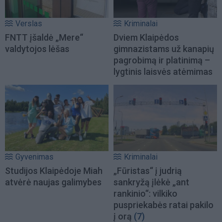
Verslas
Kriminalai
FNTT įšaldė „Mere“
Dviem Klaipėdos
valdytojos lėšas
gimnazistams už kanapių
pagrobimą ir platinimą –
lygtinis laisvės atėmimas
Gyvenimas
Kriminalai
Studijos Klaipėdoje Miah
„Fūristas“ į judrią
atvėrė naujas galimybes
sankryžą įlėkė „ant
rankinio“: vilkiko
puspriekabės ratai pakilo
į orą
(7)