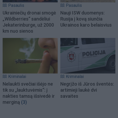
Pasaulis
Pasaulis
Ukrainiečių dronai smogė
Nauji ISW duomenys:
„Wildberries“ sandėliui
Rusija į kovą siunčia
Jekaterinburge, už 2000
Ukrainos karo belaisvius
km nuo sienos
Kriminalai
Kriminalai
Nelaukti svečiai išėjo ne
Negrįžo iš Jūros šventės:
tik su „lauktuvėmis“: į
artimieji laukė dvi
nakties tamsą išsivedė ir
savaites
merginą
(3)