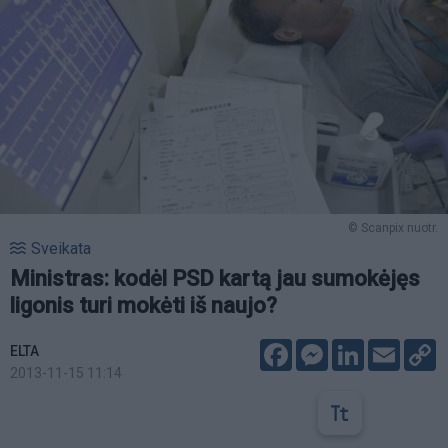
© Scanpix nuotr.
Sveikata
Ministras: kodėl PSD kartą jau sumokėjęs
ligonis turi mokėti iš naujo?
Facebook
Messenger
LinkedIn
Email
C
ELTA
L
2013-11-15 11:14