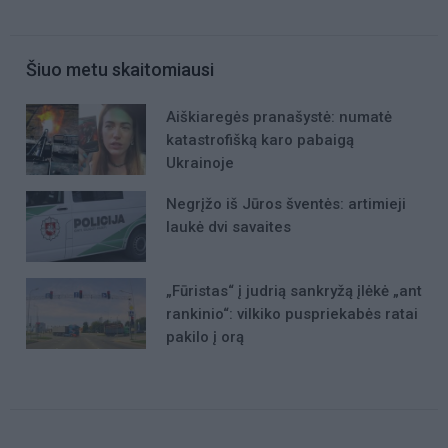
Šiuo metu skaitomiausi
Aiškiaregės pranašystė: numatė
katastrofišką karo pabaigą
Ukrainoje
Negrįžo iš Jūros šventės: artimieji
laukė dvi savaites
„Fūristas“ į judrią sankryžą įlėkė „ant
rankinio“: vilkiko puspriekabės ratai
pakilo į orą