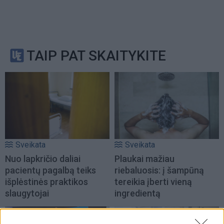
TAIP PAT SKAITYKITE
Sveikata
Sveikata
Nuo lapkričio daliai
Plaukai mažiau
pacientų pagalbą teiks
riebaluosis: į šampūną
išplėstinės praktikos
tereikia įberti vieną
slaugytojai
ingredientą