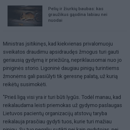
Pelių ir žiurkių baubas: kas
graužikus gąsdina labiau nei
nuodai
Ministras įsitikinęs, kad kiekvienas privalomuoju
sveikatos draudimu apsidraudęs žmogus turi gauti
geriausią gydymą ir priežiūrą, nepriklausomai nuo jo
piniginės storio. Ligoninė daugiau pinigų turintiems
žmonėms gali pasiūlyti tik geresnę palatą, už kurią
reikėtų susimokėti.
"Prieš ligą visi yra ir turi būti lygūs. Todėl manau, kad
reikalaudama leisti priemokas už gydymo paslaugas
Lietuvos pacientų organizacijų atstovų taryba
reikalauja prasčiau gydyti tuos, kurie turi mažiau
pinigų. Su tuo negaliu sutikti nei kaip gydytojas, nei