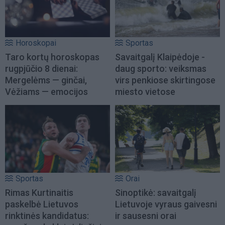
Horoskopai
Sportas
Taro kortų horoskopas
Savaitgalį Klaipėdoje -
rugpjūčio 8 dienai:
daug sporto: veiksmas
Mergelėms — ginčai,
virs penkiose skirtingose
Vėžiams — emocijos
miesto vietose
Sportas
Orai
Rimas Kurtinaitis
Sinoptikė: savaitgalį
paskelbė Lietuvos
Lietuvoje vyraus gaivesni
rinktinės kandidatus:
ir sausesni orai