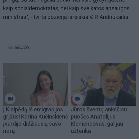
kaip socialdemokratas, nei kaip sveikatos apsaugos
ministras", - tvirtą poziciją išreiškia V. P. Andriukaitis.
Į Klaipėdą iš emigracijos
Jūros šventę anksčiau
grįžusi Karina Kučinskienė
puošęs Anatolijus
įvardijo didžiausią savo
Klemencovas: gal jau
norą
užtenka