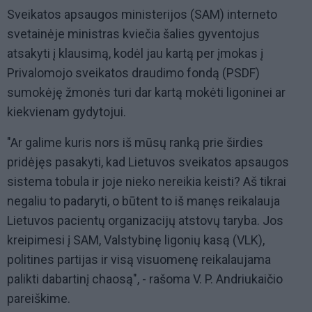
Sveikatos apsaugos ministerijos (SAM) interneto
svetainėje ministras kviečia šalies gyventojus
atsakyti į klausimą, kodėl jau kartą per įmokas į
Privalomojo sveikatos draudimo fondą (PSDF)
sumokėję žmonės turi dar kartą mokėti ligoninei ar
kiekvienam gydytojui.
"Ar galime kuris nors iš mūsų ranką prie širdies
pridėjęs pasakyti, kad Lietuvos sveikatos apsaugos
sistema tobula ir joje nieko nereikia keisti? Aš tikrai
negaliu to padaryti, o būtent to iš manęs reikalauja
Lietuvos pacientų organizacijų atstovų taryba. Jos
kreipimesi į SAM, Valstybinę ligonių kasą (VLK),
politines partijas ir visą visuomenę reikalaujama
palikti dabartinį chaosą", - rašoma V. P. Andriukaičio
pareiškime.