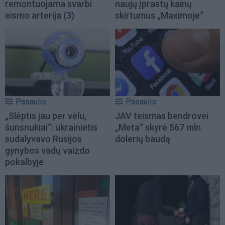
remontuojama svarbi
naujų įprastų kainų
eismo arterija
(3)
skirtumus „Maximoje“
Pasaulis
Pasaulis
„Slėptis jau per vėlu,
JAV teismas bendrovei
šunsnukiai“: ukrainietis
„Meta“ skyrė 567 mln.
sudalyvavo Rusijos
dolerių baudą
gynybos vadų vaizdo
pokalbyje