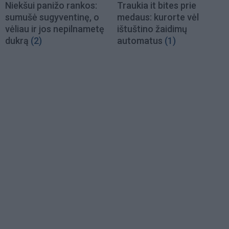
Niekšui panižo rankos:
Traukia it bites prie
sumušė sugyventinę, o
medaus: kurorte vėl
vėliau ir jos nepilnametę
ištuštino žaidimų
dukrą
(2)
automatus
(1)
Load
More