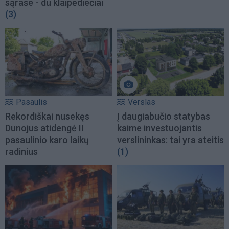
sąraše - du klaipėdiečiai
(3)
Pasaulis
Verslas
Rekordiškai nusekęs
Į daugiabučio statybas
Dunojus atidengė II
kaime investuojantis
pasaulinio karo laikų
verslininkas: tai yra ateitis
radinius
(1)