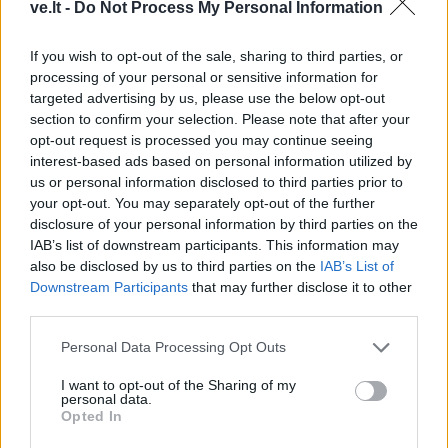
ve.lt -
Do Not Process My Personal Information
If you wish to opt-out of the sale, sharing to third parties, or
processing of your personal or sensitive information for
targeted advertising by us, please use the below opt-out
Sveikata
Sveikata
section to confirm your selection. Please note that after your
Išrinktas Jūrininkų
Patekti pas vaikų
opt-out request is processed you may continue seeing
poliklinikos vadovas
(9)
kardiologą - misija
interest-based ads based on personal information utilized by
us or personal information disclosed to third parties prior to
neįmanoma?
(1)
your opt-out. You may separately opt-out of the further
disclosure of your personal information by third parties on the
IAB’s list of downstream participants. This information may
also be disclosed by us to third parties on the
IAB’s List of
Downstream Participants
that may further disclose it to other
third parties.
Personal Data Processing Opt Outs
Sveikata
Sveikata
Gimdymas namuose:
Kraujas ant šepetėlio:
I want to opt-out of the Sharing of my
personal data.
drąsus pasirinkimas ar
požymis, kurį daugelis
Opted In
pavojingas
metų metus laiko