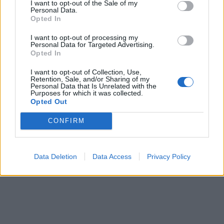
eksperimentas? Kur
smulkmena
I want to opt-out of the Sale of my
Personal Data.
baigiasi laisvė rinktis ir
Opted In
prasideda rizika?
I want to opt-out of processing my
Personal Data for Targeted Advertising.
Opted In
I want to opt-out of Collection, Use,
Retention, Sale, and/or Sharing of my
Personal Data that Is Unrelated with the
Purposes for which it was collected.
Opted Out
Sveikata
Sveikata
CONFIRM
Kokia arbata gali padėti
Alus per karščius gali
nuo galvos skausmo?
tapti pavojingais spąstais:
kodėl vėsos pojūtis
Data Deletion
Data Access
Privacy Policy
apgaulingas