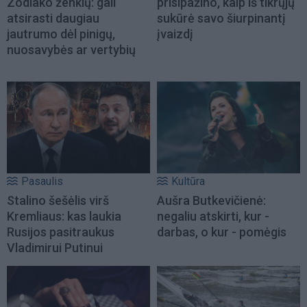
Zodiako ženklų: gali
prisipažino, kaip iš tikrųjų
atsirasti daugiau
sukūrė savo šiurpinantį
jautrumo dėl pinigų,
įvaizdį
nuosavybės ar vertybių
Pasaulis
Kultūra
Stalino šešėlis virš
Aušra Butkevičienė:
Kremliaus: kas laukia
negaliu atskirti, kur -
Rusijos pasitraukus
darbas, o kur - pomėgis
Vladimirui Putinui