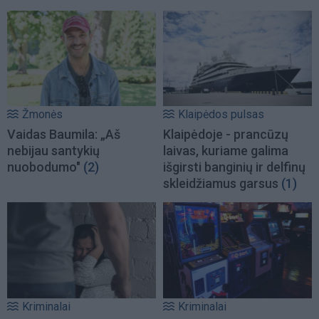
Žmonės
Klaipėdos pulsas
Vaidas Baumila: „Aš
Klaipėdoje - prancūzų
nebijau santykių
laivas, kuriame galima
nuobodumo"
(2)
išgirsti banginių ir delfinų
skleidžiamus garsus
(1)
Kriminalai
Kriminalai