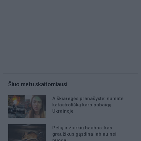
Šiuo metu skaitomiausi
Aiškiaregės pranašystė: numatė
katastrofišką karo pabaigą
Ukrainoje
Pelių ir žiurkių baubas: kas
graužikus gąsdina labiau nei
nuodai