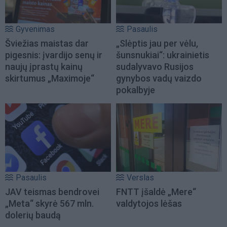
Gyvenimas
Pasaulis
Šviežias maistas dar
„Slėptis jau per vėlu,
pigesnis: įvardijo senų ir
šunsnukiai“: ukrainietis
naujų įprastų kainų
sudalyvavo Rusijos
skirtumus „Maximoje“
gynybos vadų vaizdo
pokalbyje
Pasaulis
Verslas
JAV teismas bendrovei
FNTT įšaldė „Mere“
„Meta“ skyrė 567 mln.
valdytojos lėšas
dolerių baudą