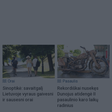
Orai
Pasaulis
Sinoptikė: savaitgalį
Rekordiškai nusekęs
Lietuvoje vyraus gaivesni
Dunojus atidengė II
ir sausesni orai
pasaulinio karo laikų
radinius