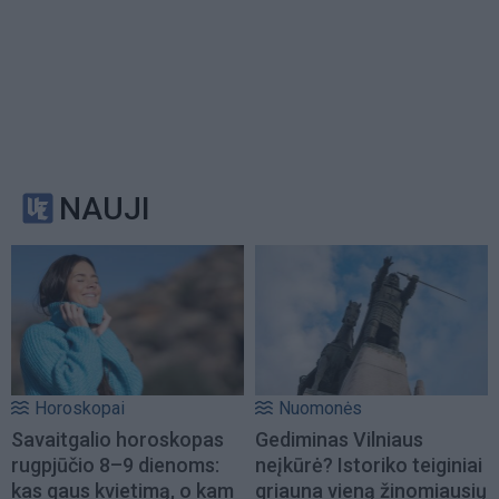
NAUJI
Horoskopai
Nuomonės
Savaitgalio horoskopas
Gediminas Vilniaus
rugpjūčio 8–9 dienoms:
neįkūrė? Istoriko teiginiai
kas gaus kvietimą, o kam
griauna vieną žinomiausių