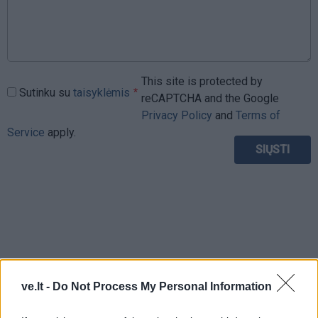
This site is protected by
Sutinku su
taisyklėmis
reCAPTCHA and the Google
Privacy Policy
and
Terms of
Service
apply.
ve.lt -
Do Not Process My Personal Information