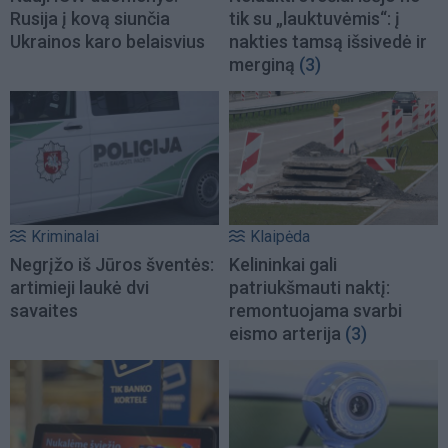
Rusija į kovą siunčia
tik su „lauktuvėmis“: į
Ukrainos karo belaisvius
nakties tamsą išsivedė ir
merginą
(3)
Kriminalai
Klaipėda
Negrįžo iš Jūros šventės:
Kelininkai gali
artimieji laukė dvi
patriukšmauti naktį:
savaites
remontuojama svarbi
eismo arterija
(3)