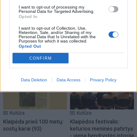
I want to opt-out of processing my
Personal Data for Targeted Advertising.
Opted In
Kultūra
Kultūra
I want to opt-out of Collection, Use,
Linas Adomaitis
Kaip gerai miestiečiai
Retention, Sale, and/or Sharing of my
Personal Data that Is Unrelated with the
Naujuosius metus kviečia
pažįsta kultūrinę
Purposes for which it was collected.
sutikti Palangoje: ruošia
Klaipėdą: rezultatas
Opted Out
išskirtinį šventinį
nustebino
CONFIRM
koncertą
Data Deletion
Data Access
Privacy Policy
Kultūra
Kultūra
Klaipėda prieš 100 metų:
Klaipėdos festivalis:
sostų karai (93)
keturios meninės patirtys
- viena bendrystės istorija