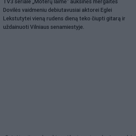
TV3 seriale „Moterų laimė“ auksinės mergaitės
Dovilės vaidmeniu debiutavusiai aktorei Eglei
Lekstutytei vieną rudens dieną teko čiupti gitarą ir
uždainuoti Vilniaus senamiestyje.