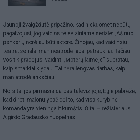
Jaunoji žvaigždutė pripažino, kad niekuomet nebūtų
pagalvojusi, jog vaidins televiziniame seriale: „Aš nuo
penkerių norėjau būti aktore. Žinojau, kad vaidinsiu
teatre, serialai man neatrodė labai patraukliai. Tačiau
vos tik pradėjusi vaidinti „Moterų laimėje“ supratau,
kaip smarkiai klydau. Tai nėra lengvas darbas, kaip
man atrodė anksčiau.“
Nors tai jos pirmasis darbas televizijoje, Eglė pabrėžė,
kad dirbti malonu ypač dėl to, kad visa kūrybinė
komanda yra vieninga it kumštis. O tai – režisieriaus
Algirdo Gradausko nuopelnas.