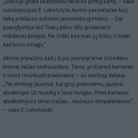
„Gatvėje gitara skambinau tikrai ne pirmą kartą, – sakė
nusišypsojusi E. Lekstutytė, kurios personažas kurį
laiką priklausė auksinio jaunimėlio gretoms. – Dar
paauglystėje ant Trakų pilies tilto grodavau ir
rinkdavau pinigus. Ne todėl, kad man jų trūko, o todėl,
kad buvo smagu.“
Aktorė pripažino, kad į šį jos pomėgi tėvai žiūrėdavo
kreivai, tačiau nedrausdavo. Tiesa, groti prieš kameras
ir išties muzikuoti praeiviams – du skirtingi dalykai.
„Tai skirtingi jausmai. Kai groji praeiviams, jautiesi
atsakingas už muziką ir tarsi nuogas. Prieš kameras
atsakomybės tikrai mažiau. Jaučiausi atsipalaidavusi“,
– sakė E. Lekstutytė.