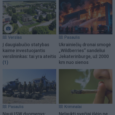
Verslas
Pasaulis
Į daugiabučio statybas
Ukrainiečių dronai smogė
kaime investuojantis
„Wildberries“ sandėliui
verslininkas: tai yra ateitis
Jekaterinburge, už 2000
(1)
km nuo sienos
Pasaulis
Kriminalai
Nauji ISW duomenys:
Nelaukti svečiai išėjo ne