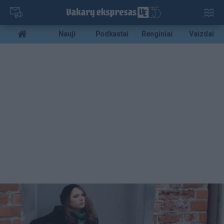
Pereiti
į
pagrindinį
Mobile
Nauji
Podkastai
Renginiai
Vaizdai
turinį
menu
bottom