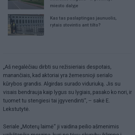
miesto dalyje
Kas tas paslaptingas jaunuolis,
rytais stovintis ant tilto?
„Aš negalėčiau dirbti su režisieriais despotais,
manančiais, kad aktoriai yra žemesnioji serialo
kūrybos grandis. Algirdas surado viduriuką. Jis su
visais bendrauja kaip lygus su lygiais, pasako ko nori, ir
tuomet tu stengiesi tai įgyvendinti“, – sakė E.
Lekstutytė.
Seriale „Moterų laimė“ ji vaidina peilio ašmenimis
vaikštančią merginą, kuri po tėvų skyrybų įklimpo į