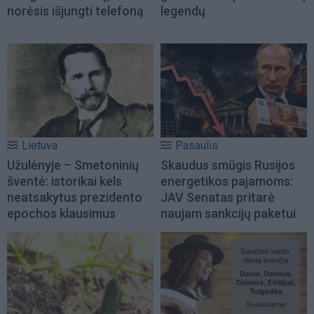
norėsis išjungti telefoną
legendų
Lietuva
Pasaulis
Užulėnyje – Smetoninių
Skaudus smūgis Rusijos
šventė: istorikai kels
energetikos pajamoms:
neatsakytus prezidento
JAV Senatas pritarė
epochos klausimus
naujam sankcijų paketui