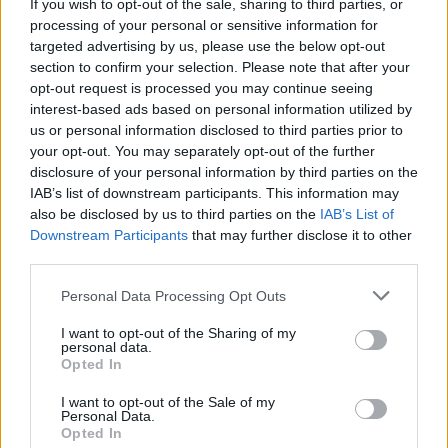
If you wish to opt-out of the sale, sharing to third parties, or
processing of your personal or sensitive information for
targeted advertising by us, please use the below opt-out
section to confirm your selection. Please note that after your
opt-out request is processed you may continue seeing
TAIP PAT SKAITYKITE
interest-based ads based on personal information utilized by
us or personal information disclosed to third parties prior to
your opt-out. You may separately opt-out of the further
disclosure of your personal information by third parties on the
IAB’s list of downstream participants. This information may
also be disclosed by us to third parties on the
IAB’s List of
Downstream Participants
that may further disclose it to other
third parties.
Kultūra
Kultūra
Personal Data Processing Opt Outs
Aušra Butkevičienė:
„Scanorama vasara“
negaliu atskirti, kur -
Nidoje – tu ir tavo 7
I want to opt-out of the Sharing of my
personal data.
darbas, o kur - pomėgis
pasimatymai su kinu
Opted In
I want to opt-out of the Sale of my
Personal Data.
Opted In