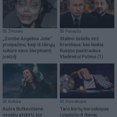
Žmonės
Pasaulis
„Zombė Angelina Jolie“
Stalino šešėlis virš
prisipažino, kaip iš tikrųjų
Kremliaus: kas laukia
sukūrė savo šiurpinantį
Rusijos pasitraukus
įvaizdį
Vladimirui Putinui
(1)
Kultūra
Horoskopai
Aušra Butkevičienė:
Taro kortų horoskopas
negaliu atskirti, kur -
rugpjūčio 8 dienai: