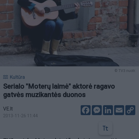
© TV3 nuotr.
Kultūra
Serialo "Moterų laimė" aktorė ragavo
gatvės muzikantės duonos
Facebook
Messenger
LinkedIn
Email
C
VE.lt
L
2013-11-26 11:44