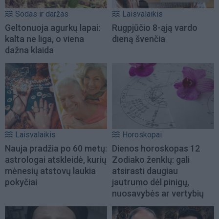
Sodas ir daržas
Laisvalaikis
Geltonuoja agurkų lapai:
Rugpjūčio 8-ąją vardo
kalta ne liga, o viena
dieną švenčia
dažna klaida
Laisvalaikis
Horoskopai
Nauja pradžia po 60 metų:
Dienos horoskopas 12
astrologai atskleidė, kurių
Zodiako ženklų: gali
mėnesių atstovų laukia
atsirasti daugiau
pokyčiai
jautrumo dėl pinigų,
nuosavybės ar vertybių