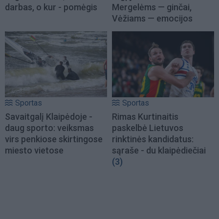
darbas, o kur - pomėgis
Mergelėms — ginčai,
Vėžiams — emocijos
Sportas
Sportas
Savaitgalį Klaipėdoje -
Rimas Kurtinaitis
daug sporto: veiksmas
paskelbė Lietuvos
virs penkiose skirtingose
rinktinės kandidatus:
miesto vietose
sąraše - du klaipėdiečiai
(3)