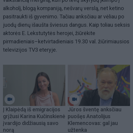
alkoholį, blogą kompaniją, nešvarų verslą, net ketino
pasitraukti iš gyvenimo. Tačiau anksčiau ar vėliau po
juodų dienų išaušta šviesus dangus. Kaip toliau seksis
aktorės E. Lekstutytės herojei, žiūrėkite
pirmadieniais–ketvirtadieniais 19.30 val. žiūrimiausios
televizijos TV3 eteryje.
Į Klaipėdą iš emigracijos
Jūros šventę anksčiau
grįžusi Karina Kučinskienė
puošęs Anatolijus
įvardijo didžiausią savo
Klemencovas: gal jau
norą
užtenka