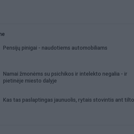
me
Pensijų pinigai - naudotiems automobiliams
Namai žmonėms su psichikos ir intelekto negalia - ir
pietinėje miesto dalyje
Kas tas paslaptingas jaunuolis, rytais stovintis ant tilt