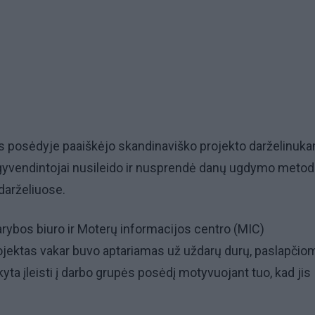
s posėdyje paaiškėjo skandinaviško projekto darželinuk
 įgyvendintojai nusileido ir nusprendė danų ugdymo metod
 darželiuose.
arybos biuro ir Moterų informacijos centro (MIC)
jektas vakar buvo aptariamas už uždarų durų, paslapčiom
yta įleisti į darbo grupės posėdį motyvuojant tuo, kad jis