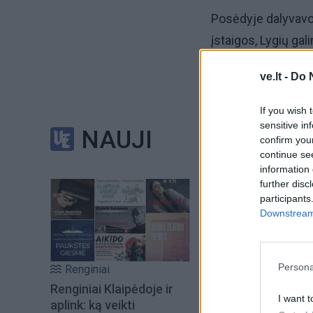
Posėdyje dalyvavo 
įstaigos, Lygių gal
ve.lt -
Do 
If you wish 
sensitive in
NAUJI
confirm you
continue se
information 
further disc
participants
Downstream 
Persona
Renginiai
Šiuo metu skait
Renginiai Klaipėdoje ir
I want t
aplink: ką veikti