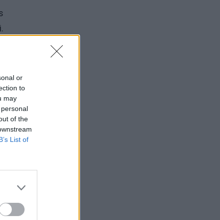
s
.
sonal or
ection to
ou may
 personal
out of the
 downstream
B’s List of