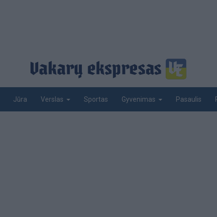
Jūra
Sportas
Pasaulis
Verslas
Gyvenimas