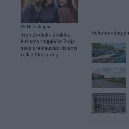
Horoskopai
Rekomenduoja
Trys Zodiako ženklai,
kuriems rugpjūčio 7-ąją
seksis labiausiai: visiems
reikia Skorpionų