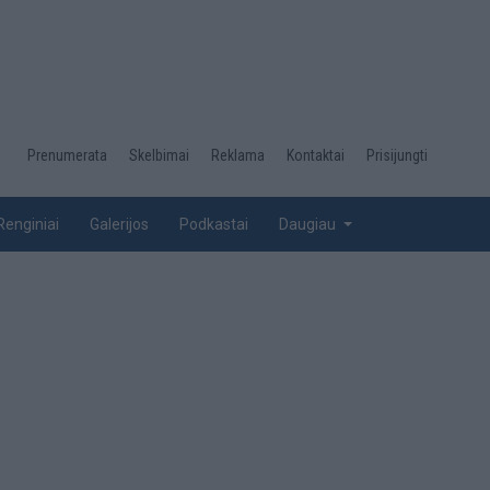
Desktop
Prenumerata
Skelbimai
Reklama
Kontaktai
Prisijungti
menu
top
Renginiai
Galerijos
Podkastai
Daugiau