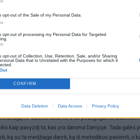
In
Aiškiaregės pranašystė: numatė katastrofišką karo
pabaigą Ukrainoje
o opt-out of the Sale of my Personal Data.
In
Taro kortų horoskopas rugpjūčio 7 dienai: Vandeniam
to opt-out of processing my Personal Data for Targeted
pasirinkimas, Dvyniams – pagreitis
ing.
In
o opt-out of Collection, Use, Retention, Sale, and/or Sharing
ersonal Data that Is Unrelated with the Purposes for which it
lected.
Out
 Nacionalinės šeimų ir tėvų asociacijos (NŠTA) atstovė
liavienė „Respublikai“ pasakojo, kad Šiaurės ministrų tar
CONFIRM
eįgyvendinti projekto darželiuose. Jį bus siekiama perkelt
įstaigas.
Data Deletion
Data Access
Privacy Policy
 medžiagą ne darželinukams, o tik pedagogams, būsimie
s kaip pavyzdį to, kas yra daroma Danijoje. Tada galės 
i, ką su ta medžiaga daryti, ką iš metodikos pasiimti, o k