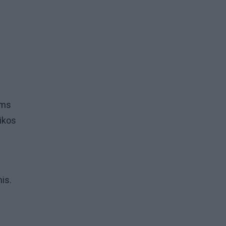
ams
ikos
is.