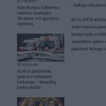
Pasaulis
- kalbėjo V.Kuliavi
Kaip Rusijos balistinės
raketos naudojasi
Ukrainos oro gynybos
Be to, NŠTA atstova
skylėmis
todėl nebuvo paiso
biuras kartu su MI
sprendimo galios 
pakviesti tik kaip
Kriminalai
Audros padariniai,
gaisrai ir nelaimės:
Lietuvoje – skaudžių
įvykių virtinė