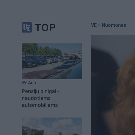
TOP
VE
>
Nuomonės
Auto
Pensijų pinigai -
naudotiems
automobiliams