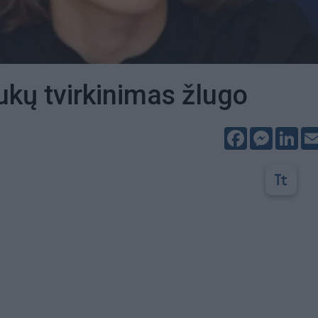
ukų tvirkinimas žlugo
Facebook
Messeng
Lin