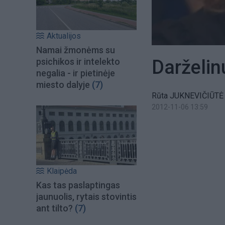
Aktualijos
Namai žmonėms su
Darželin
psichikos ir intelekto
negalia - ir pietinėje
miesto dalyje
(7)
Rūta JUKNEVIČIŪTĖ
2012-11-06 13:59
Klaipėda
Kas tas paslaptingas
jaunuolis, rytais stovintis
ant tilto?
(7)