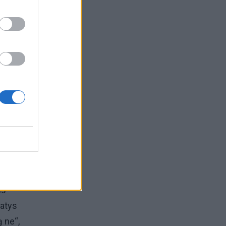
s –
ybos
i į
ms
patys
ą ne“,