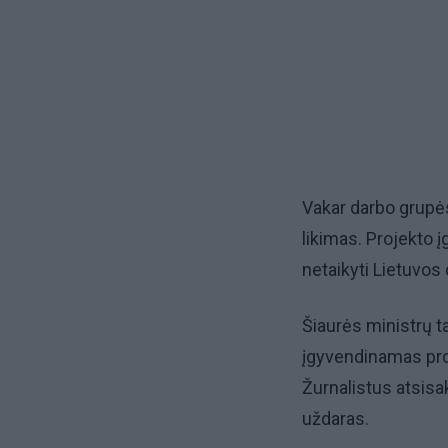
Vakar darbo grupė
likimas. Projekto
netaikyti Lietuvos
Šiaurės ministrų t
įgyvendinamas pro
Žurnalistus atsisak
uždaras.