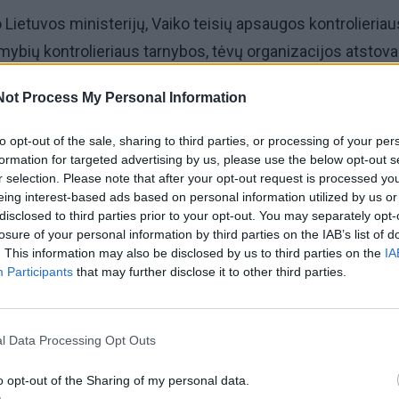
Lietuvos ministerijų, Vaiko teisių apsaugos kontrolieriau
imybių kontrolieriaus tarnybos, tėvų organizacijos atstovai
Not Process My Personal Information
to opt-out of the sale, sharing to third parties, or processing of your per
formation for targeted advertising by us, please use the below opt-out s
r selection. Please note that after your opt-out request is processed y
eing interest-based ads based on personal information utilized by us or
disclosed to third parties prior to your opt-out. You may separately opt-
losure of your personal information by third parties on the IAB’s list of
. This information may also be disclosed by us to third parties on the
IA
Participants
that may further disclose it to other third parties.
l Data Processing Opt Outs
omiausi
o opt-out of the Sharing of my personal data.