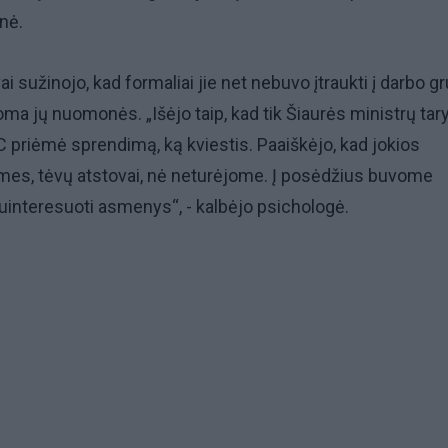
enė.
i sužinojo, kad formaliai jie net nebuvo įtraukti į darbo gr
ma jų nuomonės. „Išėjo taip, kad tik Šiaurės ministrų ta
C priėmė sprendimą, ką kviestis. Paaiškėjo, kad jokios
mes, tėvų atstovai, nė neturėjome. Į posėdžius buvome
 suinteresuoti asmenys“, - kalbėjo psichologė.