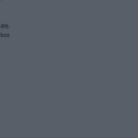
upę,
rybos