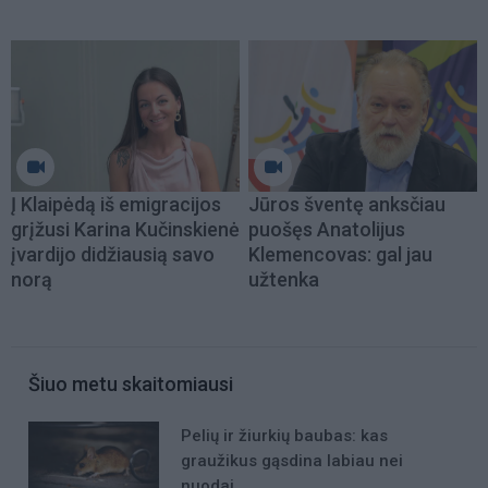
Į Klaipėdą iš emigracijos
Jūros šventę anksčiau
grįžusi Karina Kučinskienė
puošęs Anatolijus
įvardijo didžiausią savo
Klemencovas: gal jau
norą
užtenka
Šiuo metu skaitomiausi
Pelių ir žiurkių baubas: kas
graužikus gąsdina labiau nei
nuodai