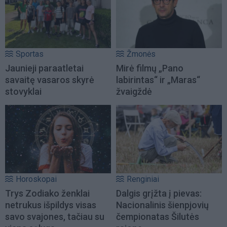
Sportas
Žmonės
Jaunieji paraatletai
Mirė filmų „Pano
savaitę vasaros skyrė
labirintas“ ir „Maras“
stovyklai
žvaigždė
Horoskopai
Renginiai
Trys Zodiako ženklai
Dalgis grįžta į pievas:
netrukus išpildys visas
Nacionalinis šienpjovių
savo svajones, tačiau su
čempionatas Šilutės