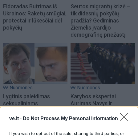
Eldoradas Butrimas iš
Seutos migrantų krizė –
Ukrainos: Raketų smūgiai,
tik didesnių pokyčių
protestai ir lūkesčiai dėl
pradžia? Gediminas
pokyčių
Žiemelis įvardijo
demografinę priežastį
Nuomonės
Nuomonės
Lygtinis paleidimas
Karybos ekspertai
seksualiniams
Aurimas Navys ir
nusikaltėliams: sistema
Mindaugas Sėjūnas: Kada
randa argumentų, aukos
baigsis karas
(1)
ve.lt -
Do Not Process My Personal Information
– neapsaugotos
(3)
If you wish to opt-out of the sale, sharing to third parties, or