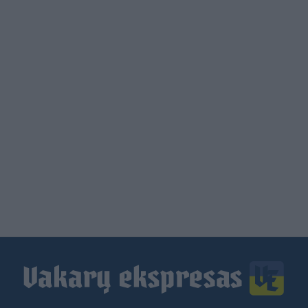
Load
More