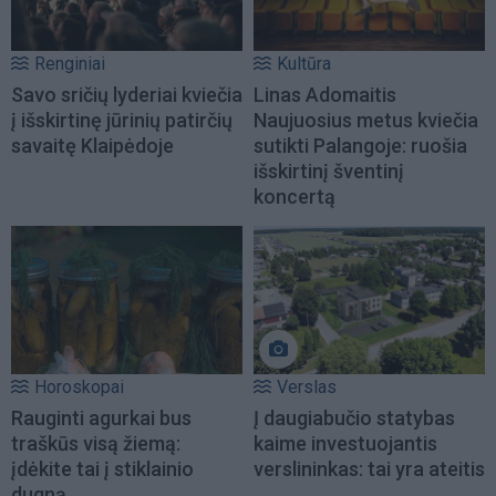
Renginiai
Kultūra
Savo sričių lyderiai kviečia
Linas Adomaitis
į išskirtinę jūrinių patirčių
Naujuosius metus kviečia
savaitę Klaipėdoje
sutikti Palangoje: ruošia
išskirtinį šventinį
koncertą
Horoskopai
Verslas
Rauginti agurkai bus
Į daugiabučio statybas
traškūs visą žiemą:
kaime investuojantis
įdėkite tai į stiklainio
verslininkas: tai yra ateitis
dugną