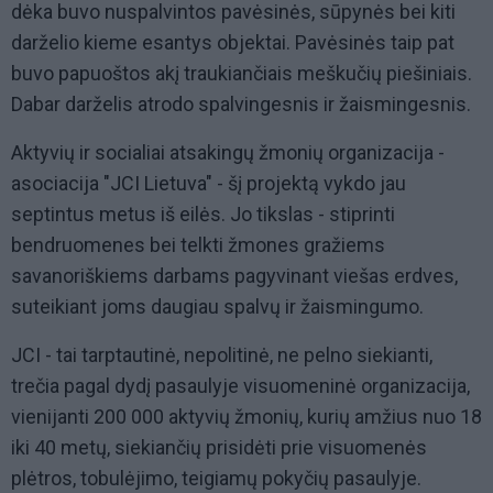
dėka buvo nuspalvintos pavėsinės, sūpynės bei kiti
darželio kieme esantys objektai. Pavėsinės taip pat
buvo papuoštos akį traukiančiais meškučių piešiniais.
Dabar darželis atrodo spalvingesnis ir žaismingesnis.
Aktyvių ir socialiai atsakingų žmonių organizacija -
asociacija "JCI Lietuva" - šį projektą vykdo jau
septintus metus iš eilės. Jo tikslas - stiprinti
bendruomenes bei telkti žmones gražiems
savanoriškiems darbams pagyvinant viešas erdves,
suteikiant joms daugiau spalvų ir žaismingumo.
JCI - tai tarptautinė, nepolitinė, ne pelno siekianti,
trečia pagal dydį pasaulyje visuomeninė organizacija,
vienijanti 200 000 aktyvių žmonių, kurių amžius nuo 18
iki 40 metų, siekiančių prisidėti prie visuomenės
plėtros, tobulėjimo, teigiamų pokyčių pasaulyje.