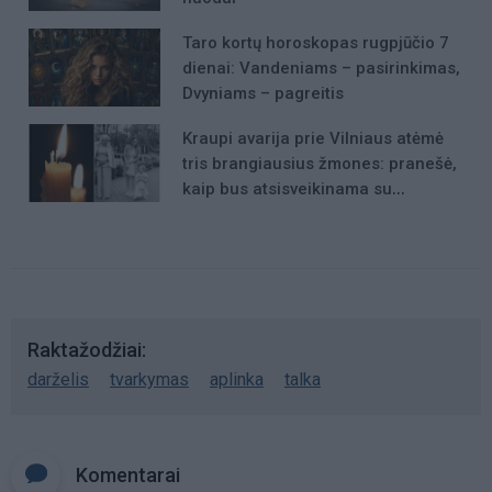
Taro kortų horoskopas rugpjūčio 7
dienai: Vandeniams – pasirinkimas,
Dvyniams – pagreitis
Kraupi avarija prie Vilniaus atėmė
tris brangiausius žmones: pranešė,
kaip bus atsisveikinama su
mergaite, jos mama ir močiute
Raktažodžiai
darželis
tvarkymas
aplinka
talka
Komentarai