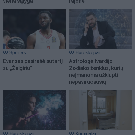
viena sąlyga
rajone
Sportas
Horoskopai
Evansas pasirašė sutartį
Astrologė įvardijo
su „Žalgiriu“
Zodiako ženklus, kurių
neįmanoma užklupti
nepasiruošusių
Horoskopai
Kriminalai