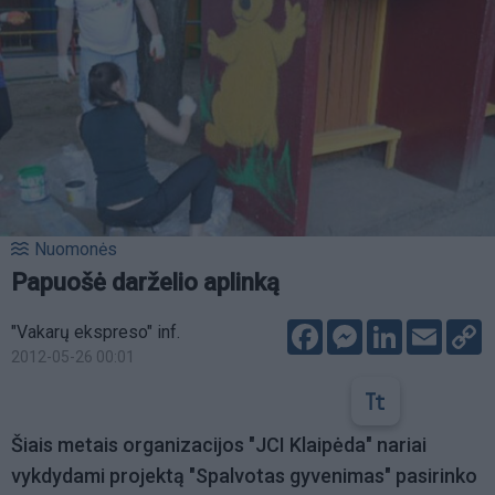
Nuomonės
Papuošė darželio aplinką
Facebook
Messenger
LinkedIn
Email
C
"Vakarų ekspreso" inf.
L
2012-05-26 00:01
Šiais metais organizacijos "JCI Klaipėda" nariai
vykdydami projektą "Spalvotas gyvenimas" pasirinko