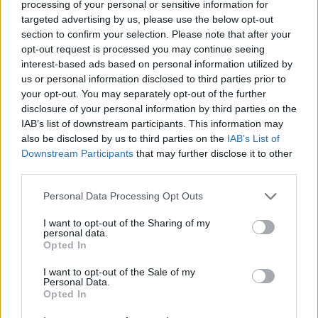
processing of your personal or sensitive information for
targeted advertising by us, please use the below opt-out
section to confirm your selection. Please note that after your
opt-out request is processed you may continue seeing
interest-based ads based on personal information utilized by
us or personal information disclosed to third parties prior to
Nuomonės
Nuomonės
your opt-out. You may separately opt-out of the further
disclosure of your personal information by third parties on the
Aukso Orda amžių
Istorinis momentas Jūros
IAB’s list of downstream participants. This information may
glūdumoje ir šiandienoje
šventėje: Klaipėdos
also be disclosed by us to third parties on the
IAB’s List of
meras Arvydas Vaitkus
Downstream Participants
that may further disclose it to other
padėkojo visiems,
third parties.
prisidėjusiems prie
renginio
Personal Data Processing Opt Outs
I want to opt-out of the Sharing of my
personal data.
Opted In
I want to opt-out of the Sale of my
Personal Data.
Opted In