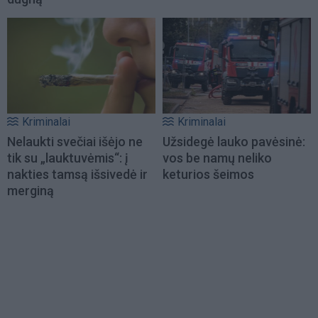
Kriminalai
Kriminalai
Nelaukti svečiai išėjo ne
Užsidegė lauko pavėsinė:
tik su „lauktuvėmis“: į
vos be namų neliko
nakties tamsą išsivedė ir
keturios šeimos
merginą