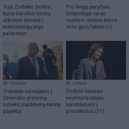
Trys Zodiako ženklai,
Pro langą paryčiais
kurie šiandien turėtų
žvilgtelėjęs vyras
atkreipti dėmesį į
nustėro: žmona kieme
aukštesniųjų jėgų
virto gyvu fakelu
(1)
patarimus
Pasaulis
Lietuva
Trumpas sureagavo į
Čmilytė-Nielsen
Zelenskio prašymą
neatmeta idėjos
suteikti papildomą karinę
kandidatuoti į
pagalbą
prezidentus
(11)