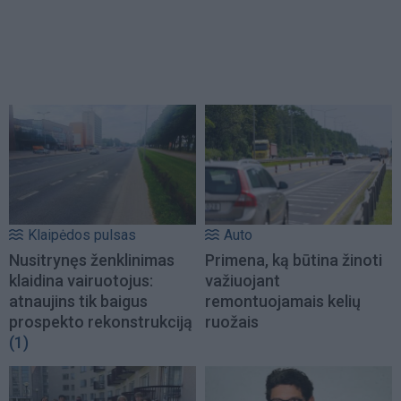
Klaipėdos pulsas
Auto
Nusitrynęs ženklinimas
Primena, ką būtina žinoti
klaidina vairuotojus:
važiuojant
atnaujins tik baigus
remontuojamais kelių
prospekto rekonstrukciją
ruožais
(1)