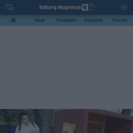
Pereiti
į
pagrindinį
Mobile
Nauji
Podkastai
Renginiai
Vaizdai
turinį
menu
bottom