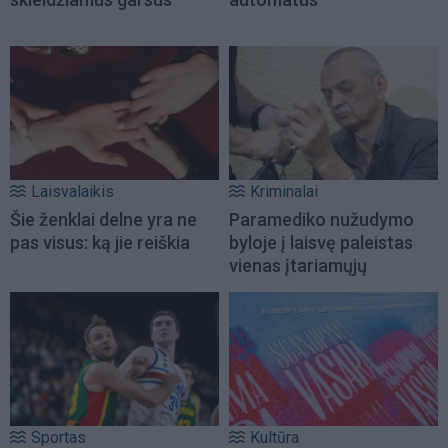
Laisvalaikis
Kriminalai
Šie ženklai delne yra ne
Paramediko nužudymo
pas visus: ką jie reiškia
byloje į laisvę paleistas
vienas įtariamųjų
Sportas
Kultūra