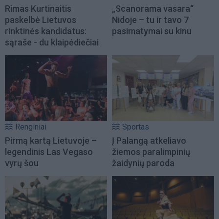
Rimas Kurtinaitis
„Scanorama vasara“
paskelbė Lietuvos
Nidoje – tu ir tavo 7
rinktinės kandidatus:
pasimatymai su kinu
sąraše - du klaipėdiečiai
Renginiai
Sportas
Pirmą kartą Lietuvoje –
Į Palangą atkeliavo
legendinis Las Vegaso
žiemos paralimpinių
vyrų šou
žaidynių paroda