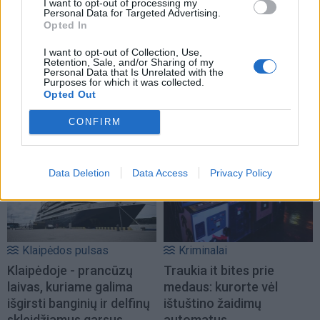
I want to opt-out of processing my
Personal Data for Targeted Advertising.
Opted In
I want to opt-out of Collection, Use,
Retention, Sale, and/or Sharing of my
Personal Data that Is Unrelated with the
Purposes for which it was collected.
Opted Out
NAUJI
CONFIRM
Data Deletion
Data Access
Privacy Policy
Klaipėdos pulsas
Kriminalai
Klaipėdoje - prancūzų
Traukia it bites prie
laivas, kuriame galima
medaus: kurorte vėl
išgirsti banginių ir delfinų
ištuštino žaidimų
skleidžiamus garsus
automatus