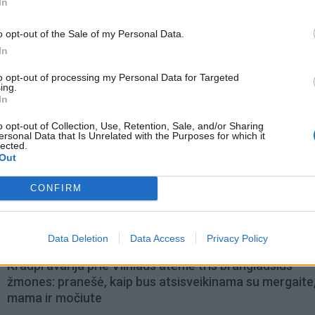
In
o opt-out of the Sale of my Personal Data.
In
to opt-out of processing my Personal Data for Targeted
ing.
In
o opt-out of Collection, Use, Retention, Sale, and/or Sharing
ersonal Data that Is Unrelated with the Purposes for which it
lected.
Out
omiausi
CONFIRM
Aiškiaregės pranašystė: numatė katastrofišką karo
pabaigą Ukrainoje
Data Deletion
Data Access
Privacy Policy
Kraupi avarija prie Vilniaus atėmė tris brangiausius
žmones: pranešė, kaip bus atsisveikinama su mergaite,
mama ir močiute