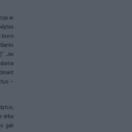
ija ar
rodytas
i buvo
tlanto
“. Jei
rodoma
linant
ktus –
dytus,
e arba
s gali