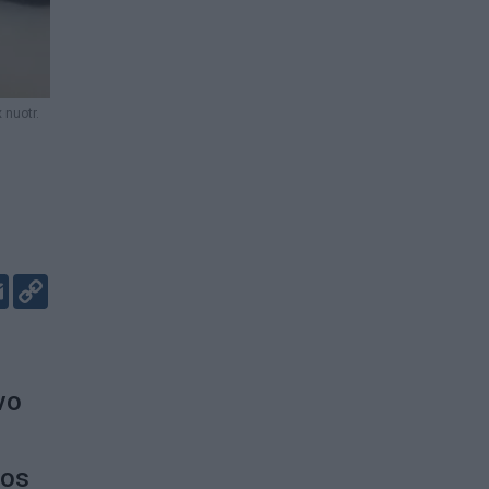
 nuotr.
er
kedIn
Email
Copy
Link
vo
ios