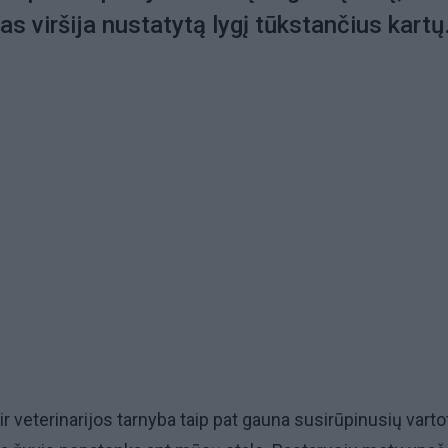
s viršija nustatytą lygį tūkstančius kartų
ir veterinarijos tarnyba taip pat gauna susirūpinusių varto