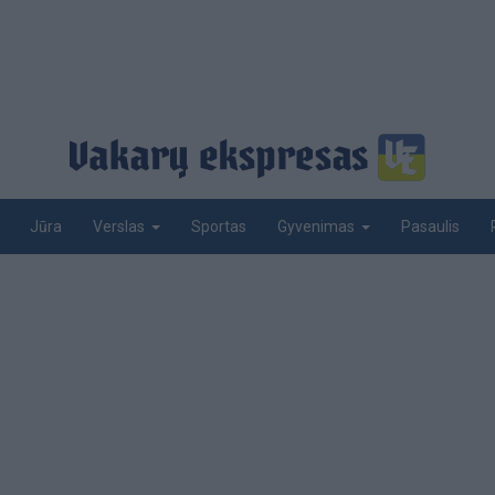
Jūra
Sportas
Pasaulis
Verslas
Gyvenimas