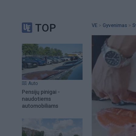
TOP
VE
>
Gyvenimas
>
S
Auto
Pensijų pinigai -
naudotiems
automobiliams