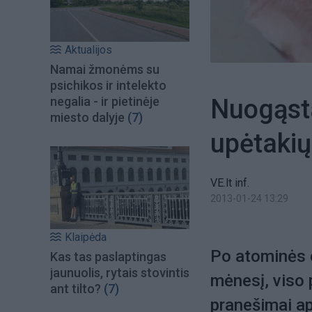
Aktualijos
Namai žmonėms su
psichikos ir intelekto
Nuogąsta
negalia - ir pietinėje
miesto dalyje
(7)
upėtakių
VE.lt inf.
2013-01-24 13:29
Klaipėda
Po atominės e
Kas tas paslaptingas
jaunuolis, rytais stovintis
mėnesį, viso 
ant tilto?
(7)
pranešimai ap