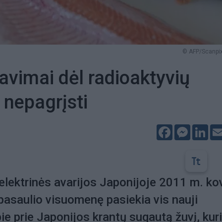
© AFP/Scanpix
vimai dėl radioaktyvių
 nepagrįsti
Facebook
Messeng
Lin
lektrinės avarijos Japonijoje 2011 m. ko
pasaulio visuomenę pasiekia vis nauji
ie prie Japonijos krantų sugautą žuvį, kur