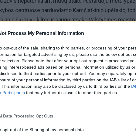
kia žuvis nepatenka ant mūsų stalo. Pastaruoju metu ypač
rekybos centruose parduodamo Kamčiatkinio upėtakio, todė
s apie šių žuvų kilmę ir saugą atsako Valstybinės maisto 
ybos Maisto skyriaus vedėjos pavaduotoja Loreta Herbst.
Not Process My Personal Information
vorykštinis upėtakis (Oncorhynchus mykiss) - tai žuvų 
to opt-out of the sale, sharing to third parties, or processing of your per
formation for targeted advertising by us, please use the below opt-out s
 rūšies žuvys natūraliai paplitę šiaurinėje Ramiojo van
r selection. Please note that after your opt-out request is processed y
veisiasi ir gėluose vandenyse, dėl to dažnai augi
eing interest-based ads based on personal information utilized by us or
disclosed to third parties prior to your opt-out. You may separately opt-
otojus gali suklaidinti žuvies pavadinimas „Kamčiatkinis“, 
losure of your personal information by third parties on the IAB’s list of
 žuvis būtent ten ir sužvejota. Konkrečiu atveju galime pat
. This information may also be disclosed by us to third parties on the
IA
d mūsų prekybos centruose parduodamas Kamčiati
Participants
that may further disclose it to other third parties.
takis buvo užaugintas Danijos tvenkiniuose“, - sakė L. Her
l Data Processing Opt Outs
o opt-out of the Sharing of my personal data.