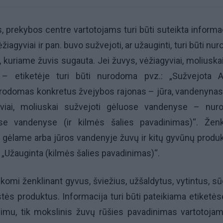
, prekybos centre vartotojams turi būti suteikta informac
ėžiagyviai ir pan. buvo sužvejoti, ar užauginti, turi būti nu
is, kuriame žuvis sugauta. Jei žuvys, vėžiagyviai, moliuska
 – etiketėje turi būti nurodoma pvz.: „Sužvejota A
urodomas konkretus žvejybos rajonas – jūra, vandenynas)
yviai, moliuskai sužvejoti gėluose vandenyse – nu
se vandenyse (ir kilmės šalies pavadinimas)“. Ženk
ų gėlame arba jūros vandenyje žuvų ir kitų gyvūnų produ
 „Užauginta (kilmės šalies pavadinimas)“.
aikomi ženklinant gyvus, šviežius, užšaldytus, vytintus, sū
tės produktus. Informacija turi būti pateikiama etiketės
nimu, tik mokslinis žuvų rūšies pavadinimas vartotojam