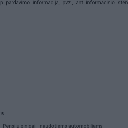
ip pardavimo informacija, pvz., ant informacinio ste
me
Pensijų pinigai - naudotiems automobiliams