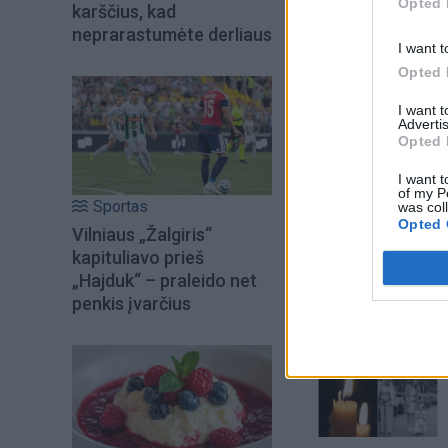
Opted 
karščius, kad
neprarastumėte derliaus
I want t
Opted 
I want 
Advertis
Opted 
I want t
of my P
Sportas
was col
Opted 
Vilniaus „Žalgiris“
Šiuo metu skait
kapituliavo prieš
„Hajduk“ – praleido net
penkis įvarčius