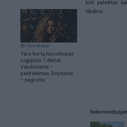
būti pateiktas ka
iškabos.
Horoskopai
Taro kortų horoskopas
rugpjūčio 7 dienai:
Vandeniams –
pasirinkimas, Dvyniams
– pagreitis
Rekomenduoja