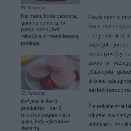
Receptai
Kai manų košė pabosta,
Pasak specialistės
gaminu bubertą: tie
žuvis, moliuskai, v
patys manai, bet
ir regionas ar šal
tekstūra primena lengvą
pudingą
sužvejoti jūrose
vandenyne (t.y. n
žuvys ar vėžiag
„Sužvejota gėluo
dirbtinai užaugint
turi būti nurodoma
Receptai
Kefyras ir dar 3
Šie reikalavimai t
produktai – per 5
minutes pagaminsite
rūkytus žuvininkys
gaivų ledų-glotnučio
atitinkamu ženkli
desertą