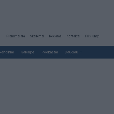
Desktop
Prenumerata
Skelbimai
Reklama
Kontaktai
Prisijungti
menu
top
Renginiai
Galerijos
Podkastai
Daugiau