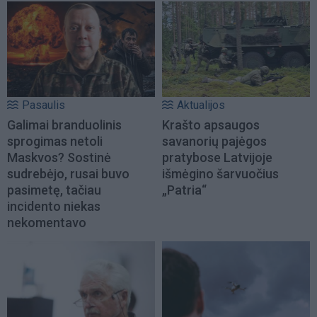
Pasaulis
Aktualijos
Galimai branduolinis
Krašto apsaugos
sprogimas netoli
savanorių pajėgos
Maskvos? Sostinė
pratybose Latvijoje
sudrebėjo, rusai buvo
išmėgino šarvuočius
pasimetę, tačiau
„Patria“
incidento niekas
nekomentavo