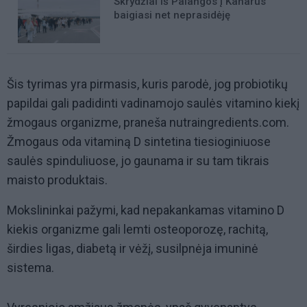
Skrydžiai iš Palangos į Kanarus
baigiasi net neprasidėję
Šis tyrimas yra pirmasis, kuris parodė, jog probiotikų
papildai gali padidinti vadinamojo saulės vitamino kiekį
žmogaus organizme, praneša nutraingredients.com.
Žmogaus oda vitaminą D sintetina tiesioginiuose
saulės spinduliuose, jo gaunama ir su tam tikrais
maisto produktais.
Mokslininkai pažymi, kad nepakankamas vitamino D
kiekis organizme gali lemti osteoporozę, rachitą,
širdies ligas, diabetą ir vėžį, susilpnėja imuninė
sistema.