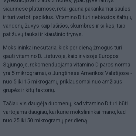
Vyresniojo amžiaus žmonės, ypač gyvenantys
šiaurinėse platumose, retai gauna pakankamai saulės
ir turi vartoti papildus. Vitamino D turi riebiosios šaltųjų
vandenų žuvys kaip lašišos, skumbrės ir silkės, taip
pat žuvų taukai ir kiaušinio trynys.
Mokslininkai nesutaria, kiek per dieną žmogus turi
gauti vitamino D. Lietuvoje, kaip ir visoje Europos
Sąjungoje, rekomenduojama vitamino D paros norma
yra 5 mikrogramai, o Jungtinėse Amerikos Valstijose -
nuo 5 iki 15 mikrogamų priklausomai nuo amžiaus
grupės ir kitų faktorių.
Tačiau vis daugėja duomenų, kad vitamino D turi būti
vartojama daugiau, kai kurie mokslininkai mano, kad
nuo 25 iki 50 mikrogramų per dieną.