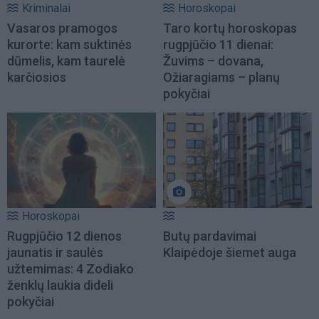
Kriminalai
Horoskopai
Vasaros pramogos
Taro kortų horoskopas
kurorte: kam suktinės
rugpjūčio 11 dienai:
dūmelis, kam taurelė
Žuvims – dovana,
karčiosios
Ožiaragiams – planų
pokyčiai
Horoskopai
Rugpjūčio 12 dienos
Butų pardavimai
jaunatis ir saulės
Klaipėdoje šiemet auga
užtemimas: 4 Zodiako
ženklų laukia dideli
pokyčiai