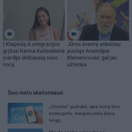
Į Klaipėdą iš emigracijos
Jūros šventę anksčiau
grįžusi Karina Kučinskienė
puošęs Anatolijus
įvardijo didžiausią savo
Klemencovas: gal jau
norą
užtenka
Šiuo metu skaitomiausi
„Chrome“ gudrybė, apie kurią žino
nedaugelis: daugiau jokių įkyrių
langų