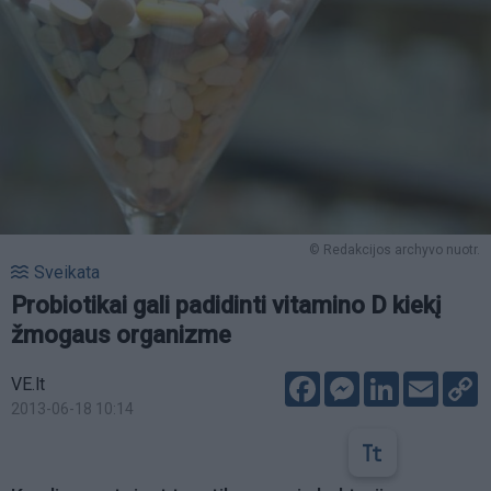
© Redakcijos archyvo nuotr.
Sveikata
Probiotikai gali padidinti vitamino D kiekį
žmogaus organizme
Facebook
Messenger
LinkedIn
Email
C
VE.lt
L
2013-06-18 10:14