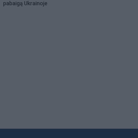
pabaigą Ukrainoje
Load
More