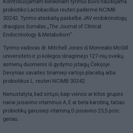
Kontroliuojamam klinikiniam tyrimui buvo naudojama
probiotiko Lactobacillus reuteri padermė NCIMB
30242. Tyrimo ataskaitą paskelbė JAV endokrinologų
draugijos žurnalas „The Journal of Clinical
Endocrinology & Metabolism“.
Tyrimo vadovas dr. Mitchell Jones iš Monrealio McGill
universiteto ir jo kolegos išnagrinėjo 127-nių sveikų
asmenų duomenis iš gydymo įstaigų Čekijoje.
Devynias savaites tiriamieji vartojo placebą arba
probiotikus L. reuteri NCIMB 30242.
Nenustatyta, kad sirtųsi, kaip vienos ar kitos grupės
nariai įsisavino vitaminus A, E ar beta karotiną, tačiau
probiotikų gavusieji vitaminą D įsisavino 25,5 proc.
geriau.