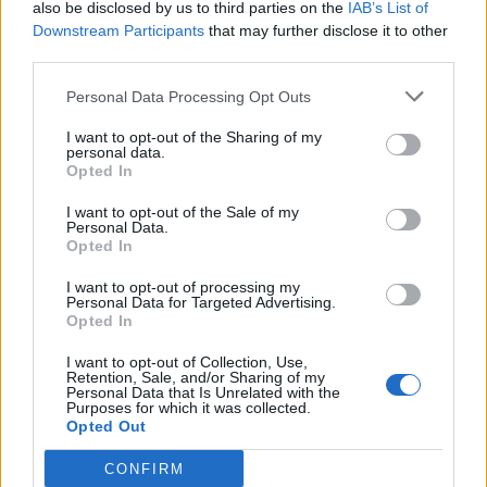
trūksta vandens
slepia daugiau
also be disclosed by us to third parties on the
IAB’s List of
Downstream Participants
that may further disclose it to other
third parties.
Personal Data Processing Opt Outs
I want to opt-out of the Sharing of my
personal data.
Opted In
Sveikata
Sveikata
I want to opt-out of the Sale of my
Varškė ne visada yra
Kaip ricinos aliejus veikia
Personal Data.
geriausias pasirinkimas
plaukus: tyrimai paaiškina
Opted In
vyresniame amžiuje – ką
liaudiškos priemonės
I want to opt-out of processing my
siūlo specialistai?
naudą
Personal Data for Targeted Advertising.
Opted In
I want to opt-out of Collection, Use,
Retention, Sale, and/or Sharing of my
Personal Data that Is Unrelated with the
Purposes for which it was collected.
Opted Out
CONFIRM
Sveikata
Sveikata