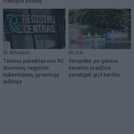
frakcijos posėdį
Aktualijos
Orai
Teismui pateiktas nuo RC
Sinoptikė: po gaivios
duomenų vagystės
savaitės pradžios
nukentėjusių gyventojų
savaitgalį grįš karštis
ieškinys