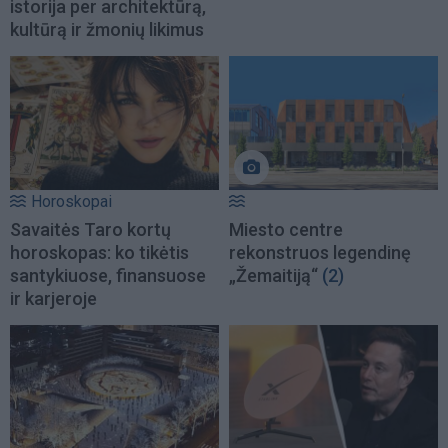
istorija per architektūrą,
kultūrą ir žmonių likimus
Horoskopai
Savaitės Taro kortų
Miesto centre
horoskopas: ko tikėtis
rekonstruos legendinę
santykiuose, finansuose
„Žemaitiją“
(2)
ir karjeroje