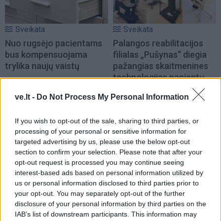
Sveikata
Sveikata
Nuo rugsėjo pacientams
Palangos reabilitacijos
bus kompensuojama
filialas „Pušynas“ diegia
trylika naujų vaistų
pažangias skaitmenines
technologijas pacientų
reabilitacijai
ve.lt -
Do Not Process My Personal Information
If you wish to opt-out of the sale, sharing to third parties, or
processing of your personal or sensitive information for
targeted advertising by us, please use the below opt-out
section to confirm your selection. Please note that after your
opt-out request is processed you may continue seeing
interest-based ads based on personal information utilized by
Sveikata
Sveikata
us or personal information disclosed to third parties prior to
Manote, kad pavargote?
Patinusios kojos po
your opt-out. You may separately opt-out of the further
Gali būti, kad jūsų
kelionės: dažna vasaros
disclosure of your personal information by third parties on the
organizmui tiesiog
problema, kuri kartais
IAB’s list of downstream participants. This information may