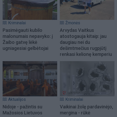
Kriminalai
Žmonės
Pasimėgauti kubilo
Arvydas Vaitkus
malonumais nepavyko: į
atostogauja kitaip: jau
Žaibo gatvę lėkė
daugiau nei du
ugniagesiai gelbėtojai
dešimtmečius rugpjūtį
renkasi kelionę kemperiu
Aktualijos
Kriminalai
Nidoje - pažintis su
Vaikinai žolę pardavinėjo,
Mažosios Lietuvos
mergina - rūkė