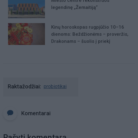
Miesto centre rekonstruos
legendinę „Žemaitiją“
Kinų horoskopas rugpjūčio 10–16
dienoms: Beždžionėms – proveržis,
Drakonams – šuolis į priekį
Raktažodžiai
probiotikai
Komentarai
Rašyti komentarą