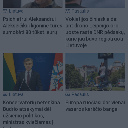
Lietuva
Pasaulis
Psichiatrui Aleksandrui
Vokietijos žiniasklaida:
Alekseičikui ligoninė turės
ant drono Leipcigo oro
sumokėti 80 tūkst. eurų
uoste rasta DNR pėdsakų,
kurie jau buvo registruoti
Lietuvoje
Lietuva
Pasaulis
Konservatorių netenkina
Europa ruošiasi dar vienai
Budrio atsakymai dėl
vasaros karščio bangai
užsienio politikos,
ministras kviečiamas į