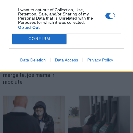
I want to opt-out of Collection, Use,
Retention, Sale, and/or Sharing of my
Personal Data that Is Unrelated with the
Purposes for which it was collected.
Opted Out
Kriminalai
Aktualijos
CONFIRM
Kraupi avarija prie
Buvusi AAD vadovė
Vilniaus atėmė tris
sutuoktinio įmonę
brangiausius žmones:
tikrinusiam pavaldiniui
Data Deletion
Data Access
Privacy Policy
pranešė, kaip bus
skyrė priedą prie
atsisveikinama su
atlyginimo
mergaite, jos mama ir
močiute