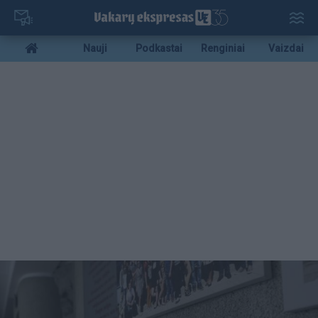
Pereiti
į
pagrindinį
Mobile
Nauji
Podkastai
Renginiai
Vaizdai
turinį
menu
bottom