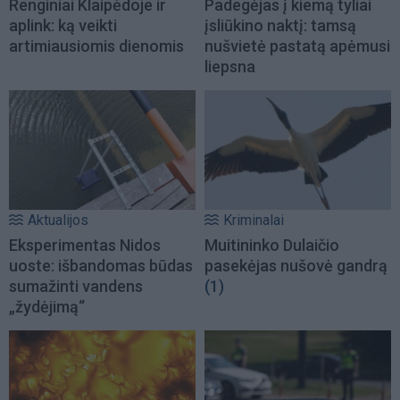
Renginiai Klaipėdoje ir
Padegėjas į kiemą tyliai
aplink: ką veikti
įsliūkino naktį: tamsą
artimiausiomis dienomis
nušvietė pastatą apėmusi
liepsna
Aktualijos
Kriminalai
Eksperimentas Nidos
Muitininko Dulaičio
uoste: išbandomas būdas
pasekėjas nušovė gandrą
sumažinti vandens
(1)
„žydėjimą“