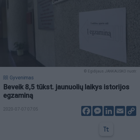
© Egidijaus JANKAUSKO nuotr.
Gyvenimas
Beveik 8,5 tūkst. jaunuolių laikys istorijos
egzaminą
Facebook
Messenger
LinkedIn
Email
C
2020-07-07 07:05
L