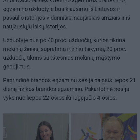
Anot Nacionalinės švietimo agentūros pranešimo,
egzamino užduotyje bus klausimų iš Lietuvos ir
pasaulio istorijos viduriniais, naujaisiais amžiais ir iš
naujausiųjų laikų istorijos.
Užduotyje bus po 40 proc. užduočių, kurios tikrina
mokinių žinias, supratimą ir žinių taikymą, 20 proc.
užduočių tikrins aukštesnius mokinių mąstymo
gebėjimus.
Pagrindinė brandos egzaminų sesija baigsis liepos 21
dieną fizikos brandos egzaminu. Pakartotinė sesija
vyks nuo liepos 22-osios iki rugpjūčio 4-osios.