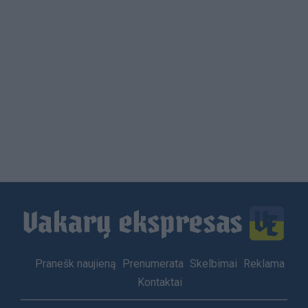
Load
More
Footer
Pranešk naujieną
Prenumerata
Skelbimai
Reklama
menu
Kontaktai