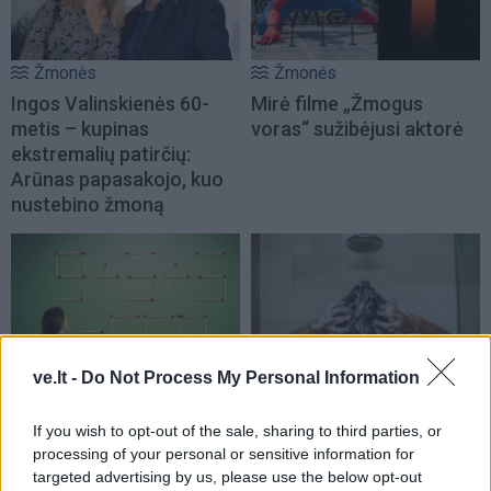
Žmonės
Žmonės
Ingos Valinskienės 60-
Mirė filme „Žmogus
metis – kupinas
voras“ sužibėjusi aktorė
ekstremalių patirčių:
Arūnas papasakojo, kuo
nustebino žmoną
ve.lt -
Do Not Process My Personal Information
Laisvalaikis
Sveikata
Ar jums pakaks
Plaukai mažiau
If you wish to opt-out of the sale, sharing to third parties, or
išradingumo teisingai
riebaluosis: į šampūną
processing of your personal or sensitive information for
išspręsti matematinį
tereikia įberti vieną
targeted advertising by us, please use the below opt-out