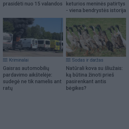
prasidėti nuo 15 valandos
keturios meninės patirtys
- viena bendrystės istorija
Kriminalai
Sodas ir daržas
Gaisras automobilių
Natūrali kova su šliužais:
pardavimo aikštelėje:
ką būtina žinoti prieš
sudegė ne tik namelis ant
pasirenkant antis
ratų
bėgikes?