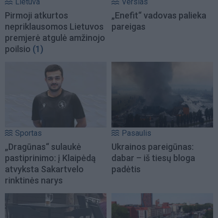
Lietuva
Verslas
Pirmoji atkurtos
„Enefit“ vadovas palieka
nepriklausomos Lietuvos
pareigas
premjerė atgulė amžinojo
poilsio
(1)
Sportas
Pasaulis
„Dragūnas“ sulaukė
Ukrainos pareigūnas:
pastiprinimo: į Klaipėdą
dabar – iš tiesų bloga
atvyksta Sakartvelo
padėtis
rinktinės narys