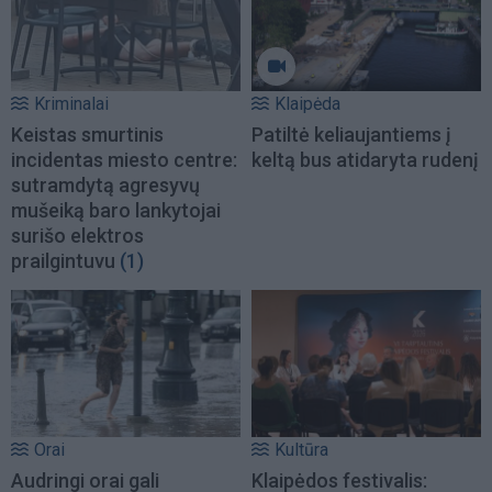
Kriminalai
Klaipėda
Keistas smurtinis
Patiltė keliaujantiems į
incidentas miesto centre:
keltą bus atidaryta rudenį
sutramdytą agresyvų
mušeiką baro lankytojai
surišo elektros
prailgintuvu
(1)
Orai
Kultūra
Audringi orai gali
Klaipėdos festivalis: