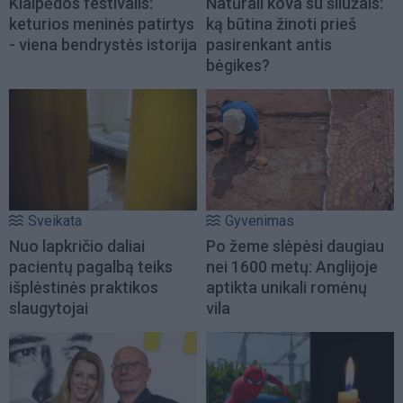
Klaipėdos festivalis:
Natūrali kova su šliužais:
keturios meninės patirtys
ką būtina žinoti prieš
- viena bendrystės istorija
pasirenkant antis
bėgikes?
Sveikata
Gyvenimas
Nuo lapkričio daliai
Po žeme slėpėsi daugiau
pacientų pagalbą teiks
nei 1600 metų: Anglijoje
išplėstinės praktikos
aptikta unikali romėnų
slaugytojai
vila