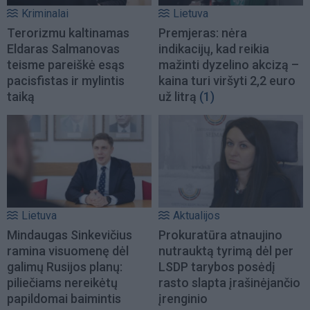
Kriminalai
Lietuva
Terorizmu kaltinamas
Premjeras: nėra
Eldaras Salmanovas
indikacijų, kad reikia
teisme pareiškė esąs
mažinti dyzelino akcizą –
pacisfistas ir mylintis
kaina turi viršyti 2,2 euro
taiką
už litrą
(1)
Lietuva
Aktualijos
Mindaugas Sinkevičius
Prokuratūra atnaujino
ramina visuomenę dėl
nutrauktą tyrimą dėl per
galimų Rusijos planų:
LSDP tarybos posėdį
piliečiams nereikėtų
rasto slapta įrašinėjančio
papildomai baimintis
įrenginio