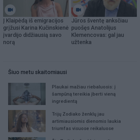
Į Klaipėdą iš emigracijos
Jūros šventę anksčiau
grįžusi Karina Kučinskienė
puošęs Anatolijus
įvardijo didžiausią savo
Klemencovas: gal jau
norą
užtenka
Šiuo metu skaitomiausi
Plaukai mažiau riebaluosis: į
šampūną tereikia įberti vieną
ingredientą
Trijų Zodiako ženklų jau
artimiausiomis dienomis laukia
triumfas visuose reikaluose