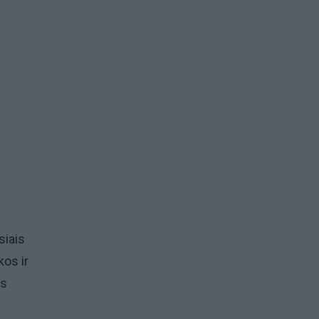
siais
kos ir
os