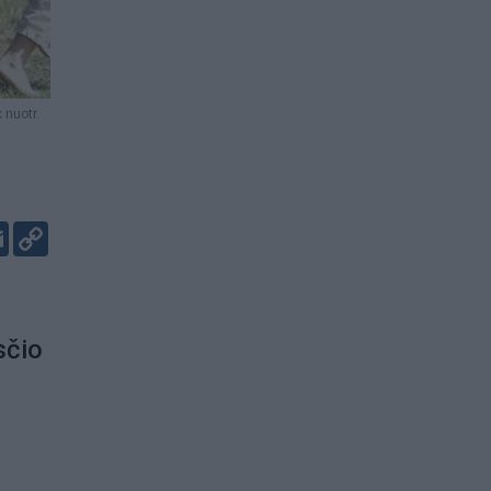
 nuotr.
er
kedIn
Email
Copy
Link
sčio