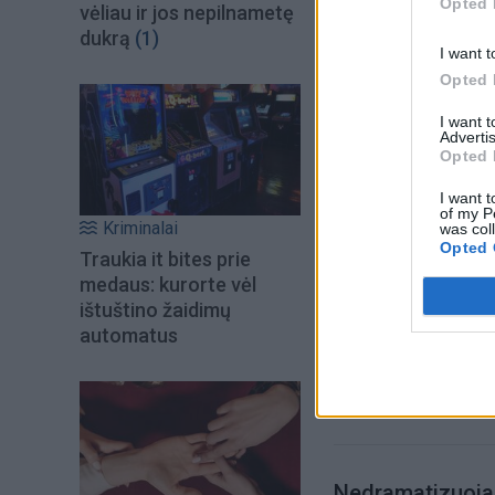
Opted 
vėliau ir jos nepilnametę
dukrą
(1)
I want t
Opted 
I want 
Advertis
Opted 
I want t
Šiuo metu skait
of my P
Kriminalai
was col
Opted 
Traukia it bites prie
medaus: kurorte vėl
ištuštino žaidimų
automatus
Nedramatizuoja