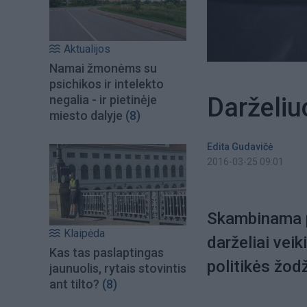
Aktualijos
Namai žmonėms su
psichikos ir intelekto
Darželiu
negalia - ir pietinėje
miesto dalyje
(8)
Edita Gudavičė
2016-03-25 09:01
Skambinama p
Klaipėda
darželiai vei
Kas tas paslaptingas
politikės žodž
jaunuolis, rytais stovintis
ant tilto?
(8)