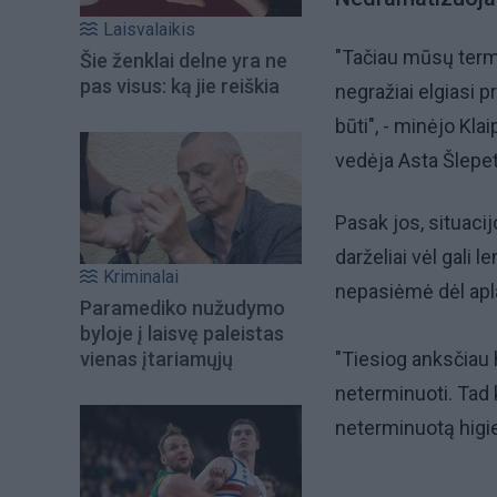
Laisvalaikis
"Tačiau mūsų termin
Šie ženklai delne yra ne
pas visus: ką jie reiškia
negražiai elgiasi 
būti", - minėjo K
vedėja Asta Šlepet
Pasak jos, situaci
darželiai vėl gali 
Kriminalai
nepasiėmė dėl ap
Paramediko nužudymo
byloje į laisvę paleistas
vienas įtariamųjų
"Tiesiog anksčiau 
neterminuoti. Tad k
neterminuotą higie