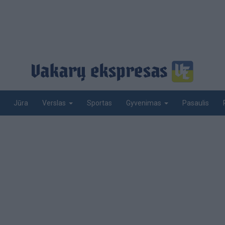
Jūra
Sportas
Pasaulis
Verslas
Gyvenimas