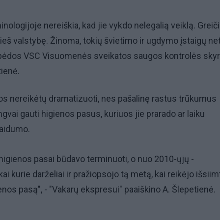
ologijoje nereiškia, kad jie vykdo nelegalią veiklą. Greiči
prieš valstybę. Žinoma, tokių švietimo ir ugdymo įstaigų ne
laipėdos VSC Visuomenės sveikatos saugos kontrolės skyr
ienė.
jos nereikėtų dramatizuoti, nes pašalinę rastus trūkumus
lengvai gauti higienos pasus, kuriuos jie prarado ar laiku
laidumo.
higienos pasai būdavo terminuoti, o nuo 2010-ųjų -
ai kurie darželiai ir pražiopsojo tą metą, kai reikėjo išsiim
nos pasą", - "Vakarų ekspresui" paaiškino A. Šlepetienė.