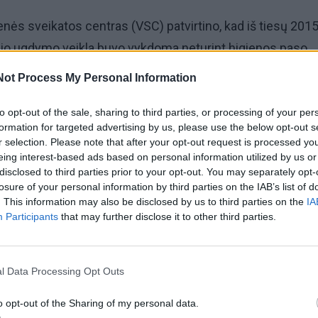
ės sveikatos centras (VSC) patvirtino, kad iš tiesų 201
nio ugdymo veikla buvo vykdoma neturint higienos paso
nėlis" ir "Obelėlė", taip pat - Vydūno gimnazijoje, "Smeltė
Not Process My Personal Information
Vitės pagrindinėje mokykloje, kur buvo įrengtos
to opt-out of the sale, sharing to third parties, or processing of your per
rupės.
formation for targeted advertising by us, please use the below opt-out s
r selection. Please note that after your opt-out request is processed y
 be higienos paso pernai veikė viešosios įstaigos "Children
eing interest-based ads based on personal information utilized by us or
disclosed to third parties prior to your opt-out. You may separately opt-
ngual Academy", Klaipėdos tarptautinė talentų mokykla bei
losure of your personal information by third parties on the IAB’s list of
ptautinė mokykla.
. This information may also be disclosed by us to third parties on the
IA
Participants
that may further disclose it to other third parties.
l Data Processing Opt Outs
o opt-out of the Sharing of my personal data.