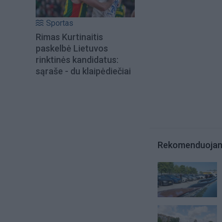
Sportas
Rimas Kurtinaitis
paskelbė Lietuvos
rinktinės kandidatus:
sąraše - du klaipėdiečiai
Rekomenduoja