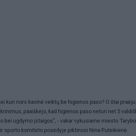
jei kuri nors kavinė veiktų be higienos paso? O štai praėju
ikrinimus, paaiškėjo, kad higienos paso neturi net 5 valdiš
mo bei ugdymo įstaigos", - vakar vykusiame miesto Taryb
 ir sporto komiteto posėdyje piktinosi Nina Puteikienė.