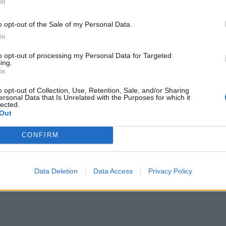
In
o opt-out of the Sale of my Personal Data.
In
to opt-out of processing my Personal Data for Targeted
ing.
In
o opt-out of Collection, Use, Retention, Sale, and/or Sharing
omiausi
ersonal Data that Is Unrelated with the Purposes for which it
lected.
Out
Mirė garsi lietuvių aktorė: „Jos vaidmenys išliks Lietuv
teatro istorijoje“
CONFIRM
Aiškiaregės pranašystė: numatė katastrofišką karo
Data Deletion
Data Access
Privacy Policy
pabaigą Ukrainoje