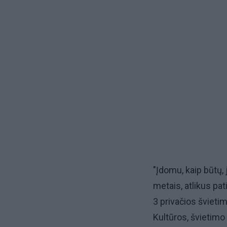
"Įdomu, kaip būtų, 
metais, atlikus pat
3 privačios švieti
Kultūros, švietimo