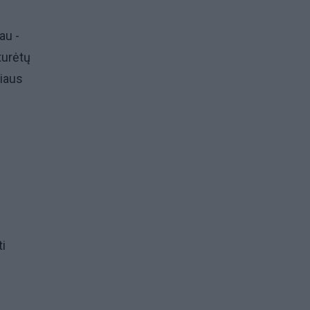
au -
turėtų
iaus
ti