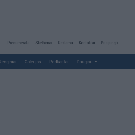
Desktop
Prenumerata
Skelbimai
Reklama
Kontaktai
Prisijungti
menu
top
Renginiai
Galerijos
Podkastai
Daugiau