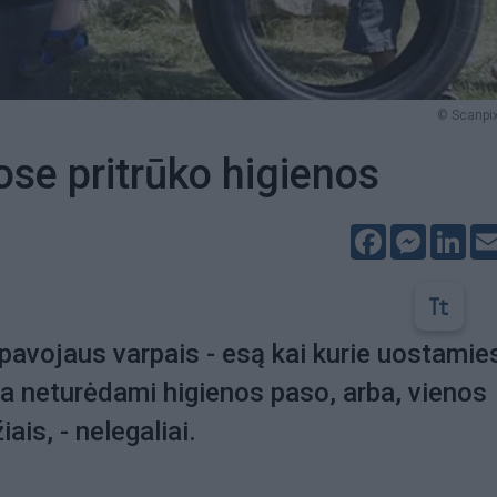
© Scanpix
ose pritrūko higienos
Facebook
Messeng
Lin
avojaus varpais - esą kai kurie uostamie
kia neturėdami higienos paso, arba, vienos
iais, - nelegaliai.