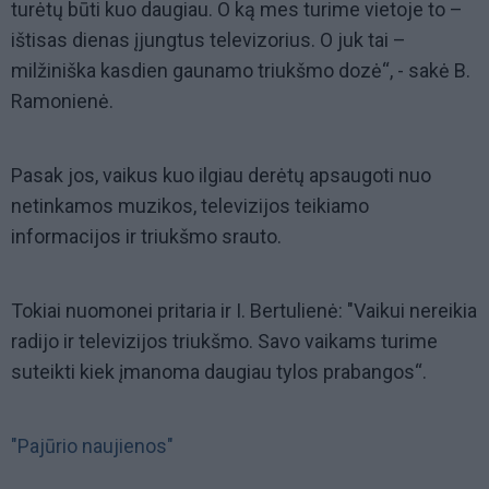
turėtų būti kuo daugiau. O ką mes turime vietoje to –
ištisas dienas įjungtus televizorius. O juk tai –
milžiniška kasdien gaunamo triukšmo dozė“, - sakė B.
Ramonienė.
Pasak jos, vaikus kuo ilgiau derėtų apsaugoti nuo
netinkamos muzikos, televizijos teikiamo
informacijos ir triukšmo srauto.
Tokiai nuomonei pritaria ir I. Bertulienė: "Vaikui nereikia
radijo ir televizijos triukšmo. Savo vaikams turime
suteikti kiek įmanoma daugiau tylos prabangos“.
"Pajūrio naujienos"