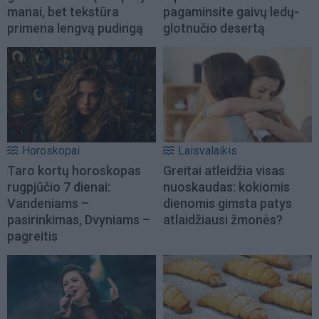
manai, bet tekstūra
pagaminsite gaivų ledų-
primena lengvą pudingą
glotnučio desertą
Horoskopai
Laisvalaikis
Taro kortų horoskopas
Greitai atleidžia visas
rugpjūčio 7 dienai:
nuoskaudas: kokiomis
Vandeniams –
dienomis gimsta patys
pasirinkimas, Dvyniams –
atlaidžiausi žmonės?
pagreitis