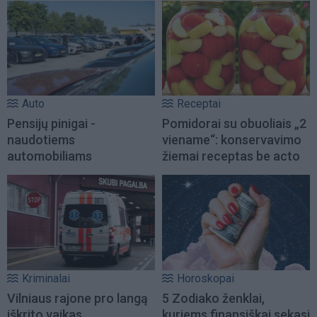
Auto
Receptai
Pensijų pinigai -
Pomidorai su obuoliais „2
naudotiems
viename“: konservavimo
automobiliams
žiemai receptas be acto
Kriminalai
Horoskopai
Vilniaus rajone pro langą
5 Zodiako ženklai,
iškrito vaikas
kuriems finansiškai sekasi