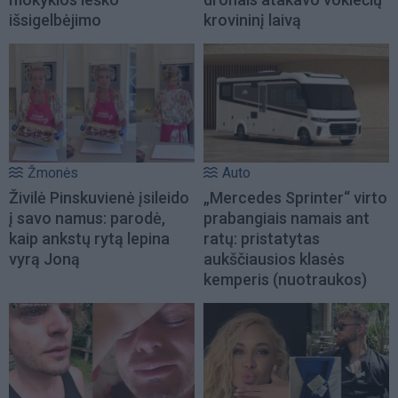
išsigelbėjimo
krovininį laivą
Žmonės
Auto
Živilė Pinskuvienė įsileido
„Mercedes Sprinter“ virto
į savo namus: parodė,
prabangiais namais ant
kaip ankstų rytą lepina
ratų: pristatytas
vyrą Joną
aukščiausios klasės
kemperis (nuotraukos)