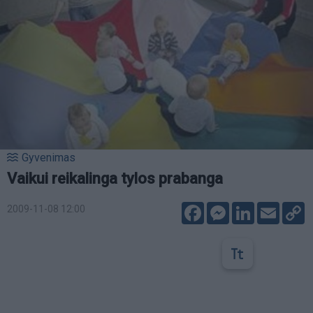
Gyvenimas
Vaikui reikalinga tylos prabanga
Facebook
Messenger
LinkedIn
Email
C
2009-11-08 12:00
L