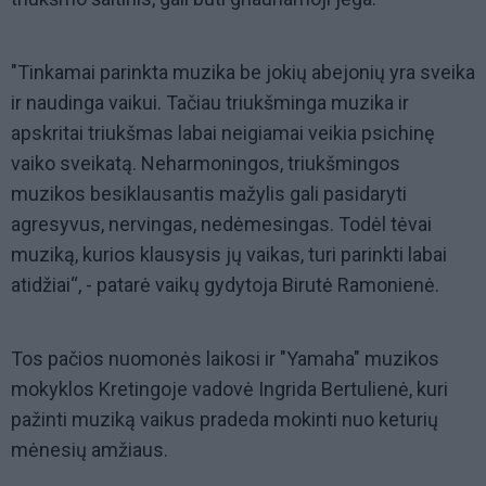
"Tinkamai parinkta muzika be jokių abejonių yra sveika
ir naudinga vaikui. Tačiau triukšminga muzika ir
apskritai triukšmas labai neigiamai veikia psichinę
vaiko sveikatą. Neharmoningos, triukšmingos
muzikos besiklausantis mažylis gali pasidaryti
agresyvus, nervingas, nedėmesingas. Todėl tėvai
muziką, kurios klausysis jų vaikas, turi parinkti labai
atidžiai“, - patarė vaikų gydytoja Birutė Ramonienė.
Tos pačios nuomonės laikosi ir "Yamaha" muzikos
mokyklos Kretingoje vadovė Ingrida Bertulienė, kuri
pažinti muziką vaikus pradeda mokinti nuo keturių
mėnesių amžiaus.