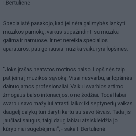
I.Bertulienė.
Specialistė pasakojo, kad jei nėra galimybės lankyti
muzikos pamokų, vaikus supažindinti su muzika
galima ir namuose. Ir net nereikia specialios
aparatūros: pati geriausia muzika vaikui yra lopšinės.
"Joks įrašas neatstos motinos balso. Lopšinės taip
pat įeina į muzikos sąvoką. Visai nesvarbu, ar lopšinės
dainuojamos profesionaliai. Vaikui svarbios artimo
žmogaus balso intonacijos, o ne žodžiai. Todėl labai
svarbu savo mažyliui atrasti laiko: iki septynerių vaikas
daugelį dalykų turi daryti kartu su savo tėvais. Tada jis
jaučiasi saugus, taigi daug labiau atsiskleidžia jo
kūrybiniai sugebėjimai“, - sakė I. Bertulienė.