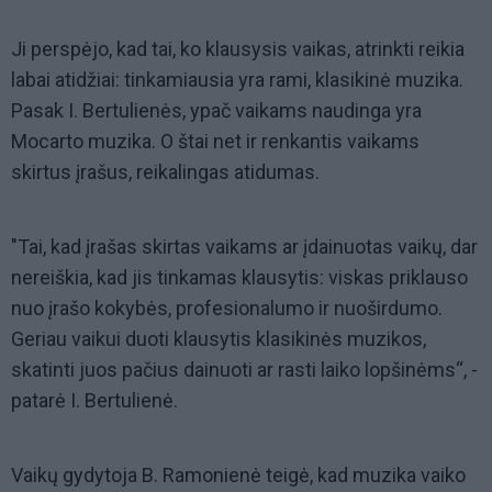
Ji perspėjo, kad tai, ko klausysis vaikas, atrinkti reikia
labai atidžiai: tinkamiausia yra rami, klasikinė muzika.
Pasak I. Bertulienės, ypač vaikams naudinga yra
Mocarto muzika. O štai net ir renkantis vaikams
skirtus įrašus, reikalingas atidumas.
"Tai, kad įrašas skirtas vaikams ar įdainuotas vaikų, dar
nereiškia, kad jis tinkamas klausytis: viskas priklauso
nuo įrašo kokybės, profesionalumo ir nuoširdumo.
Geriau vaikui duoti klausytis klasikinės muzikos,
skatinti juos pačius dainuoti ar rasti laiko lopšinėms“, -
patarė I. Bertulienė.
Vaikų gydytoja B. Ramonienė teigė, kad muzika vaiko