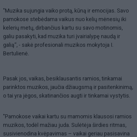
"Muzika sujungia vaiko protą, kūną ir emocijas. Savo
pamokose stebėdama vaikus nuo kelių mėnesių iki
kelerių metų, dirbančius kartu su savo motinomis,
galiu pasakyti, kad muzika turi įvairialypę naudą ir
galią“, - sakė profesionali muzikos mokytoja I.
Bertulienė.
Pasak jos, vaikas, besiklausantis ramios, tinkamai
parinktos muzikos, jaučia džiaugsmą ir pasitenkinimą,
o tai yra jėgos, skatinančios augti ir tinkamai vystytis.
"Pamokose vaikai kartu su mamomis klausosi ramios
muzikos, todėl mažiau juda. Sulėtėja širdies ritmas,
susivienodina kvėpavimas – vaikai geriau pasisavina