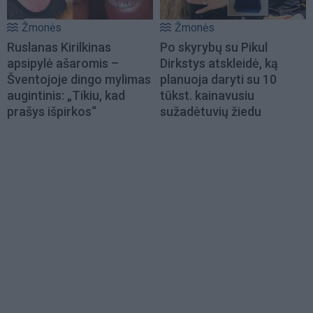
Žmonės
Žmonės
Ruslanas Kirilkinas
Po skyrybų su Pikul
apsipylė ašaromis –
Dirkstys atskleidė, ką
Šventojoje dingo mylimas
planuoja daryti su 10
augintinis: „Tikiu, kad
tūkst. kainavusiu
prašys išpirkos“
sužadėtuvių žiedu