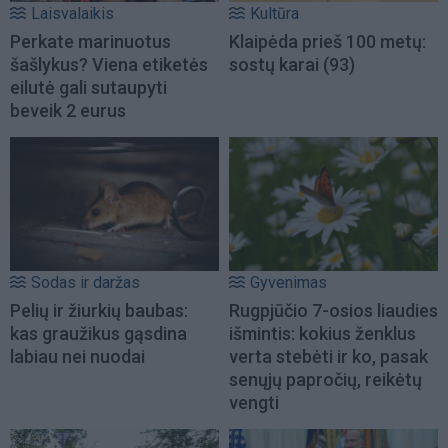
Laisvalaikis
Kultūra
Perkate marinuotus
Klaipėda prieš 100 metų:
šašlykus? Viena etiketės
sostų karai (93)
eilutė gali sutaupyti
beveik 2 eurus
Sodas ir daržas
Gyvenimas
Pelių ir žiurkių baubas:
Rugpjūčio 7-osios liaudies
kas graužikus gąsdina
išmintis: kokius ženklus
labiau nei nuodai
verta stebėti ir ko, pasak
senųjų papročių, reikėtų
vengti