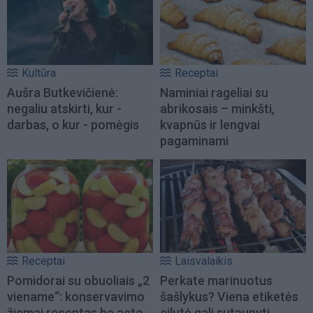
Kultūra
Receptai
Aušra Butkevičienė:
Naminiai rageliai su
negaliu atskirti, kur -
abrikosais – minkšti,
darbas, o kur - pomėgis
kvapnūs ir lengvai
pagaminami
Receptai
Laisvalaikis
Pomidorai su obuoliais „2
Perkate marinuotus
viename“: konservavimo
šašlykus? Viena etiketės
žiemai receptas be acto
eilutė gali sutaupyti