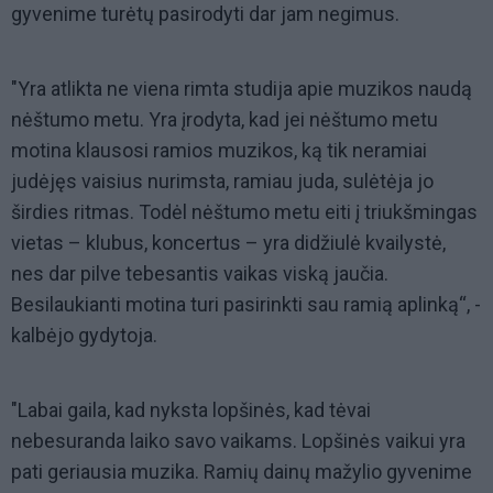
gyvenime turėtų pasirodyti dar jam negimus.
"Yra atlikta ne viena rimta studija apie muzikos naudą
nėštumo metu. Yra įrodyta, kad jei nėštumo metu
motina klausosi ramios muzikos, ką tik neramiai
judėjęs vaisius nurimsta, ramiau juda, sulėtėja jo
širdies ritmas. Todėl nėštumo metu eiti į triukšmingas
vietas – klubus, koncertus – yra didžiulė kvailystė,
nes dar pilve tebesantis vaikas viską jaučia.
Besilaukianti motina turi pasirinkti sau ramią aplinką“, -
kalbėjo gydytoja.
"Labai gaila, kad nyksta lopšinės, kad tėvai
nebesuranda laiko savo vaikams. Lopšinės vaikui yra
pati geriausia muzika. Ramių dainų mažylio gyvenime