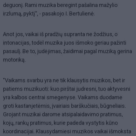
deguonį. Rami muzika beregint pašalina mažylio
irzlumą, pyktį“, - pasakojo I. Bertulienė.
Anot jos, vaikai iš pradžių supranta ne žodžius, o
intonacijas, todėl muzika juos išmoko geriau pažinti
pasaulį. Be to, judėjimas, žaidimai pagal muziką gerina
motoriką.
"Vaikams svarbu yra ne tik klausytis muzikos, bet ir
patiems muzikuoti: kuo pirštai judresni, tuo aktyvesni
yra kalbos centrai smegenyse. Vaikams duodame
groti kastanjetėmis, įvairiais barškučiais, būgneliais.
Grojant muzikai darome atsipalaidavimo pratimus,
kojų, rankų pratimus, kurie padeda vystytis kūno
koordinacijai. Klausydamiesi muzikos vaikai išmoksta