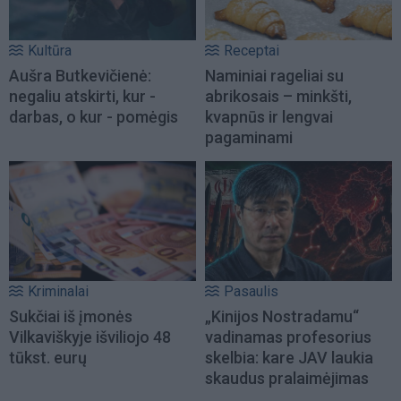
Kultūra
Receptai
Aušra Butkevičienė:
Naminiai rageliai su
negaliu atskirti, kur -
abrikosais – minkšti,
darbas, o kur - pomėgis
kvapnūs ir lengvai
pagaminami
Kriminalai
Pasaulis
Sukčiai iš įmonės
„Kinijos Nostradamu“
Vilkaviškyje išviliojo 48
vadinamas profesorius
tūkst. eurų
skelbia: kare JAV laukia
skaudus pralaimėjimas