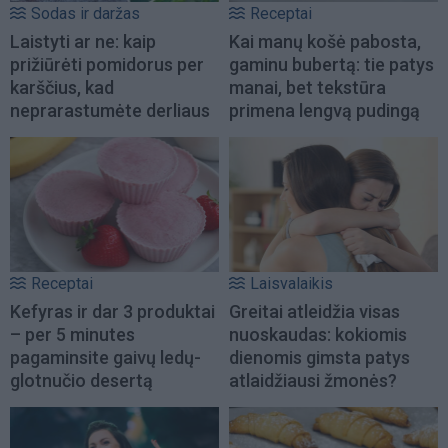
Sodas ir daržas
Receptai
Laistyti ar ne: kaip
Kai manų košė pabosta,
prižiūrėti pomidorus per
gaminu bubertą: tie patys
karščius, kad
manai, bet tekstūra
neprarastumėte derliaus
primena lengvą pudingą
Receptai
Laisvalaikis
Kefyras ir dar 3 produktai
Greitai atleidžia visas
– per 5 minutes
nuoskaudas: kokiomis
pagaminsite gaivų ledų-
dienomis gimsta patys
glotnučio desertą
atlaidžiausi žmonės?