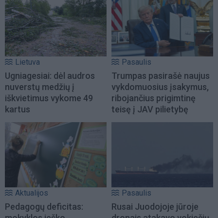
Lietuva
Pasaulis
Ugniagesiai: dėl audros
Trumpas pasirašė naujus
nuverstų medžių į
vykdomuosius įsakymus,
iškvietimus vykome 49
ribojančius prigimtinę
kartus
teisę į JAV pilietybę
Aktualijos
Pasaulis
Pedagogų deficitas:
Rusai Juodojoje jūroje
mokyklos ieško
dronais atakavo vokiečių