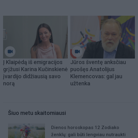
Į Klaipėdą iš emigracijos
Jūros šventę anksčiau
grįžusi Karina Kučinskienė
puošęs Anatolijus
įvardijo didžiausią savo
Klemencovas: gal jau
norą
užtenka
Šiuo metu skaitomiausi
Dienos horoskopas 12 Zodiako
ženklų: gali būti lengviau nutraukti