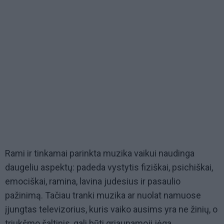
Rami ir tinkamai parinkta muzika vaikui naudinga
daugeliu aspektų: padeda vystytis fiziškai, psichiškai,
emociškai, ramina, lavina judesius ir pasaulio
pažinimą. Tačiau tranki muzika ar nuolat namuose
įjungtas televizorius, kuris vaiko ausims yra ne žinių, o
triukšmo šaltinis, gali būti griaunamoji jėga.