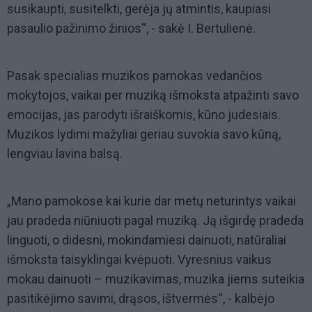
susikaupti, susitelkti, gerėja jų atmintis, kaupiasi
pasaulio pažinimo žinios“, - sakė I. Bertulienė.
Pasak specialias muzikos pamokas vedančios
mokytojos, vaikai per muziką išmoksta atpažinti savo
emocijas, jas parodyti išraiškomis, kūno judesiais.
Muzikos lydimi mažyliai geriau suvokia savo kūną,
lengviau lavina balsą.
„Mano pamokose kai kurie dar metų neturintys vaikai
jau pradeda niūniuoti pagal muziką. Ją išgirdę pradeda
linguoti, o didesni, mokindamiesi dainuoti, natūraliai
išmoksta taisyklingai kvėpuoti. Vyresnius vaikus
mokau dainuoti – muzikavimas, muzika jiems suteikia
pasitikėjimo savimi, drąsos, ištvermės“, - kalbėjo