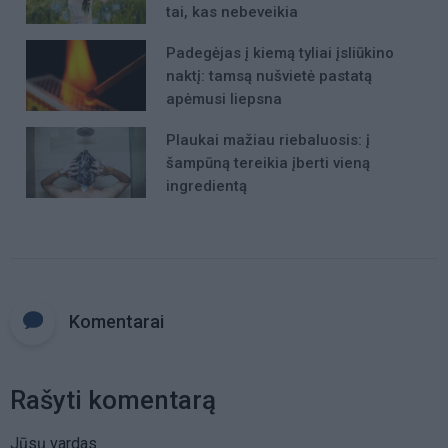
tai, kas nebeveikia
Padegėjas į kiemą tyliai įsliūkino
naktį: tamsą nušvietė pastatą
apėmusi liepsna
Plaukai mažiau riebaluosis: į
šampūną tereikia įberti vieną
ingredientą
Komentarai
Rašyti komentarą
Jūsų vardas