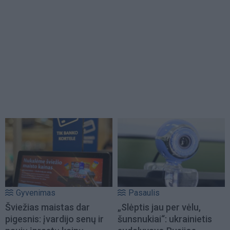
Gyvenimas
Pasaulis
Šviežias maistas dar
„Slėptis jau per vėlu,
pigesnis: įvardijo senų ir
šunsnukiai“: ukrainietis