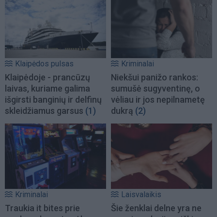
Klaipėdos pulsas
Kriminalai
Klaipėdoje - prancūzų
Niekšui panižo rankos:
laivas, kuriame galima
sumušė sugyventinę, o
išgirsti banginių ir delfinų
vėliau ir jos nepilnametę
skleidžiamus garsus
(1)
dukrą
(2)
Kriminalai
Laisvalaikis
Traukia it bites prie
Šie ženklai delne yra ne