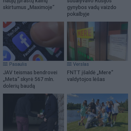
naujų įprastų kainų
sudalyvavo Rusijos
skirtumus „Maximoje“
gynybos vadų vaizdo
pokalbyje
Pasaulis
Verslas
JAV teismas bendrovei
FNTT įšaldė „Mere“
„Meta“ skyrė 567 mln.
valdytojos lėšas
dolerių baudą