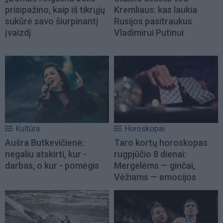
prisipažino, kaip iš tikrųjų
Kremliaus: kas laukia
sukūrė savo šiurpinantį
Rusijos pasitraukus
įvaizdį
Vladimirui Putinui
Kultūra
Horoskopai
Aušra Butkevičienė:
Taro kortų horoskopas
negaliu atskirti, kur -
rugpjūčio 8 dienai:
darbas, o kur - pomėgis
Mergelėms — ginčai,
Vėžiams — emocijos