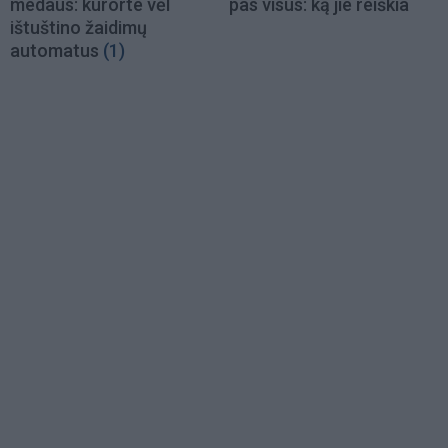
medaus: kurorte vėl
pas visus: ką jie reiškia
ištuštino žaidimų
automatus
(1)
Load
More