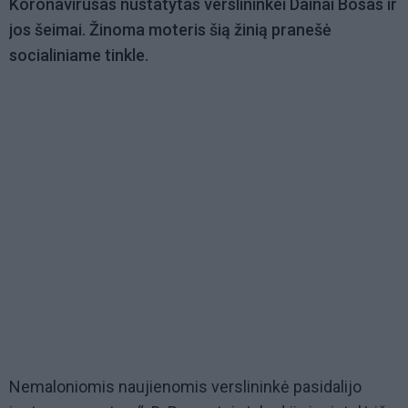
Koronavirusas nustatytas verslininkei Dainai Bosas ir
jos šeimai. Žinoma moteris šią žinią pranešė
socialiniame tinkle.
Nemaloniomis naujienomis verslininkė pasidalijo