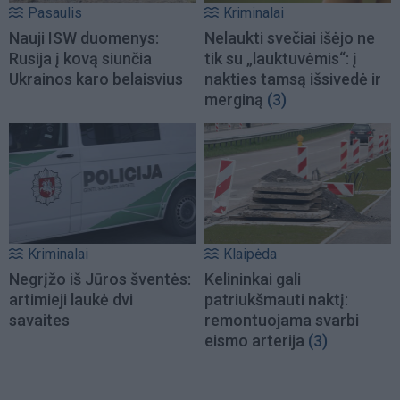
Pasaulis
Kriminalai
Nauji ISW duomenys:
Nelaukti svečiai išėjo ne
Rusija į kovą siunčia
tik su „lauktuvėmis“: į
Ukrainos karo belaisvius
nakties tamsą išsivedė ir
merginą
(3)
Kriminalai
Klaipėda
Negrįžo iš Jūros šventės:
Kelininkai gali
artimieji laukė dvi
patriukšmauti naktį:
savaites
remontuojama svarbi
eismo arterija
(3)