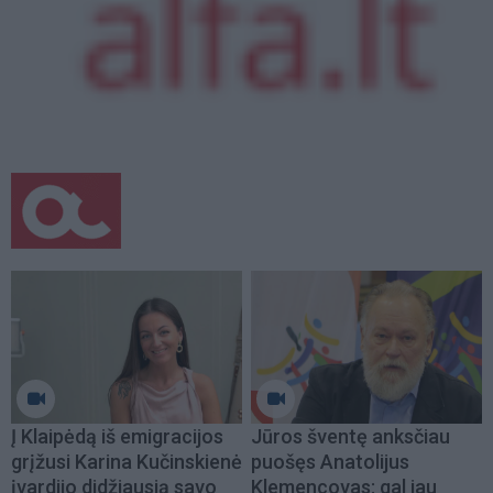
Į Klaipėdą iš emigracijos
Jūros šventę anksčiau
grįžusi Karina Kučinskienė
puošęs Anatolijus
įvardijo didžiausią savo
Klemencovas: gal jau