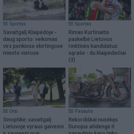
Sportas
Sportas
Savaitgalį Klaipėdoje -
Rimas Kurtinaitis
daug sporto: veiksmas
paskelbė Lietuvos
virs penkiose skirtingose
rinktinės kandidatus:
miesto vietose
sąraše - du klaipėdiečiai
(3)
Orai
Pasaulis
Sinoptikė: savaitgalį
Rekordiškai nusekęs
Lietuvoje vyraus gaivesni
Dunojus atidengė II
ir sausesni orai
pasaulinio karo laikų