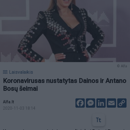
© Alfa
Laisvalaikis
Koronavirusas nustatytas Dainos ir Antano
Bosų šeimai
Facebook
Messenger
LinkedIn
Email
C
Alfa.lt
L
2020-11-03 18:14