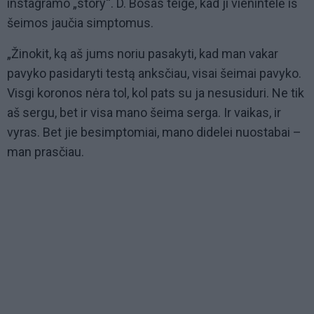
instagramo „story“. D. Bosas teigė, kad ji vienintelė iš
šeimos jaučia simptomus.
„Žinokit, ką aš jums noriu pasakyti, kad man vakar
pavyko pasidaryti testą anksčiau, visai šeimai pavyko.
Visgi koronos nėra tol, kol pats su ja nesusiduri. Ne tik
aš sergu, bet ir visa mano šeima serga. Ir vaikas, ir
vyras. Bet jie besimptomiai, mano didelei nuostabai –
man prasčiau.