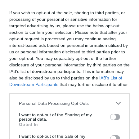
If you wish to opt-out of the sale, sharing to third parties, or
processing of your personal or sensitive information for
targeted advertising by us, please use the below opt-out
section to confirm your selection. Please note that after your
opt-out request is processed you may continue seeing
Laisvalaikis
Laisvalaikis
interest-based ads based on personal information utilized by
Perkate marinuotus
Rugpjūčio 7-ąją vardo
us or personal information disclosed to third parties prior to
šašlykus? Viena etiketės
dieną švenčia
your opt-out. You may separately opt-out of the further
eilutė gali sutaupyti
disclosure of your personal information by third parties on the
beveik 2 eurus
IAB’s list of downstream participants. This information may
also be disclosed by us to third parties on the
IAB’s List of
Downstream Participants
that may further disclose it to other
third parties.
Personal Data Processing Opt Outs
I want to opt-out of the Sharing of my
personal data.
Laisvalaikis
Laisvalaikis
Opted In
Pasirinkite gestą ir
Bulvaras: jei po lygiai, tai
I want to opt-out of the Sale of my