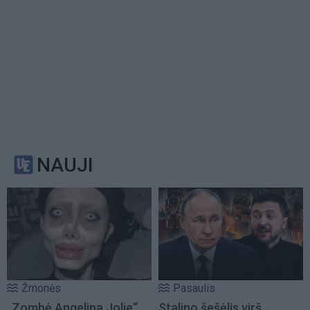
NAUJI
Žmonės
Pasaulis
„Zombė Angelina Jolie“
Stalino šešėlis virš