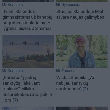
Kriminalai
Gyvenimas
Dviem Klaipėdos
Studijos Klaipėdoje Miah
gimnazistams už kanapių
atvėrė naujas galimybes
pagrobimą ir platinimą –
lygtinis laisvės atėmimas
Kriminalai
Žmonės
„Fūristas“ į judrią
Vaidas Baumila: „Aš
sankryžą įlėkė „ant
nebijau santykių
rankinio“: vilkiko
nuobodumo"
(2)
puspriekabės ratai pakilo
į orą
(7)