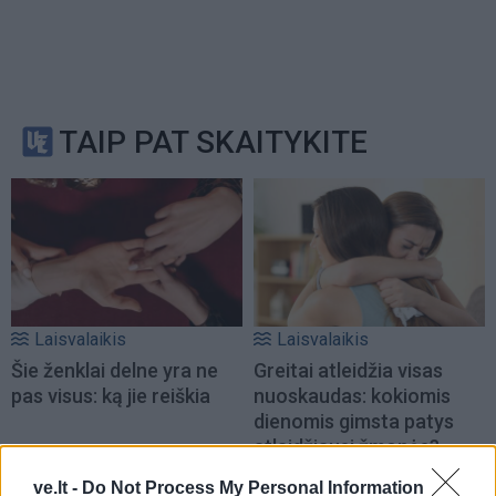
TAIP PAT SKAITYKITE
Laisvalaikis
Laisvalaikis
Šie ženklai delne yra ne
Greitai atleidžia visas
pas visus: ką jie reiškia
nuoskaudas: kokiomis
dienomis gimsta patys
atlaidžiausi žmonės?
ve.lt -
Do Not Process My Personal Information