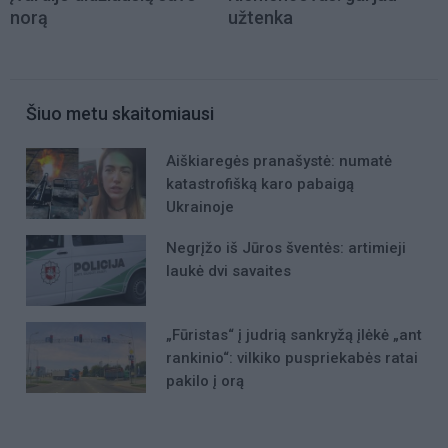
norą
užtenka
Šiuo metu skaitomiausi
Aiškiaregės pranašystė: numatė
katastrofišką karo pabaigą
Ukrainoje
Negrįžo iš Jūros šventės: artimieji
laukė dvi savaites
„Fūristas“ į judrią sankryžą įlėkė „ant
rankinio“: vilkiko puspriekabės ratai
pakilo į orą