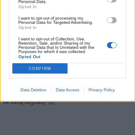
sužinokite, ką jumyse
po lygiai
(1)
Personal Data.
pastebi pirmiausia, bet
Opted In
retai pasako garsiai
I want to opt-out of processing my
Personal Data for Targeted Advertising.
Opted In
I want to opt-out of Collection, Use,
Retention, Sale, and/or Sharing of my
Personal Data that Is Unrelated with the
Purposes for which it was collected.
Opted Out
Laisvalaikis
Laisvalaikis
CONFIRM
Ar jums pakaks
Aiškiaregės pranašystė:
išradingumo teisingai
numatė katastrofišką
išspręsti matematinį
karo pabaigą Ukrainoje
Data Deletion
Data Access
Privacy Policy
galvosūkį, panaudojant
(15)
tik vieną degtuką?
(2)